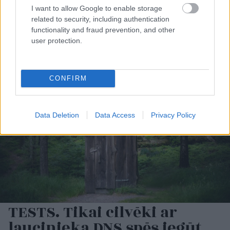
Inese
Supe: To skatu es
Latvieši neslēpj
I want to allow Google to enable storage
nevaru aizmirst… Es
vilšanos par
related to security, including authentication
vairs nevēlos apmeklēt
sabiedrisko transportu:
functionality and fraud prevention, and other
savu draugu bēres
Lai tiktu no Jelgavas uz
user protection.
Rīgu, 2 stundas dienā
vienkārši pazūd
CONFIRM
Data Deletion
Data Access
Privacy Policy
TESTS. Tikai cilvēki ar
laucinieka DNS spēs iegūt