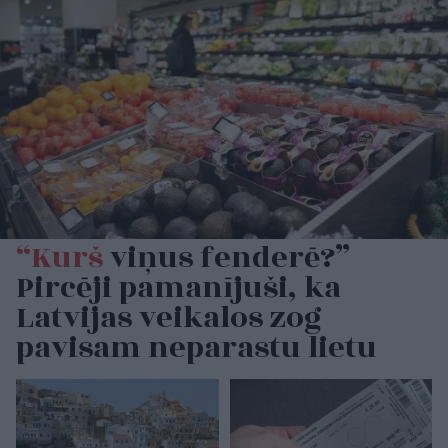
“Kurš
viņus fenderē?”
Pircēji pamanījuši, ka
Latvijas veikalos zog
pavisam neparastu lietu