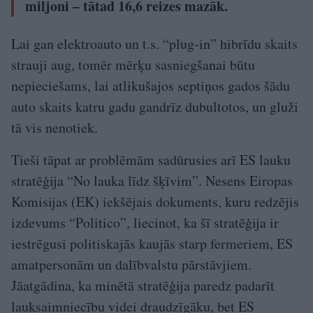
miljoni – tātad 16,6 reizes mazāk.
Lai gan elektroauto un t.s. “plug-in” hibrīdu skaits
strauji aug, tomēr mērķu sasniegšanai būtu
nepieciešams, lai atlikušajos septiņos gados šādu
auto skaits katru gadu gandrīz dubultotos, un gluži
tā vis nenotiek.
Tieši tāpat ar problēmām sadūrusies arī ES lauku
stratēģija “No lauka līdz šķīvim”. Nesens Eiropas
Komisijas (EK) iekšējais dokuments, kuru redzējis
izdevums “Politico”, liecinot, ka šī stratēģija ir
iestrēgusi politiskajās kaujās starp fermeriem, ES
amatpersonām un dalībvalstu pārstāvjiem.
Jāatgādina, ka minētā stratēģija paredz padarīt
lauksaimniecību videi draudzīgāku, bet ES