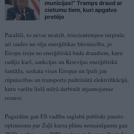
munīcijas!” Tramps draud ar
cietumu tiem, kuri apgalvo
pretējo
Paralēli, to nevar neatzīt, triecientempos turpinās
arī saules un vēja enerģētikas būvniecība, jo
Eiropa izeju no enerģētiskā bada draudiem, kuru
radījis karš, sankcijas un Krievijas enerģētiskā
šantāža, saskata visas Eiropas un īpaši jau
rūpniecības un transporta paātrinātā elektrifikācijā,
kuru varētu lielā mērā darbināt atjaunojamie
resursi.
Pagaidām gan ES vadība saglabā publiski pausto
optimismu par Zaļā kursa plānu nemainīgumu gan