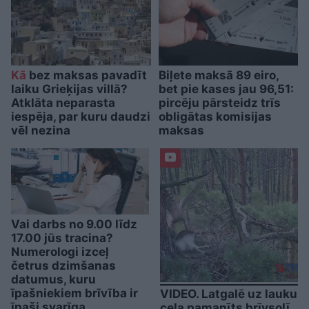
Kā
bez maksas pavadīt
Biļete maksā 89 eiro,
laiku Grieķijas villā?
bet pie kases jau 96,51:
Atklāta neparasta
pircēju pārsteidz trīs
iespēja, par kuru daudzi
obligātas komisijas
vēl nezina
maksas
Vai darbs no 9.00 līdz
17.00 jūs tracina?
Numerologi izceļ
četrus dzimšanas
datumus, kuru
īpašniekiem brīvība ir
VIDEO. Latgalē uz lauku
īpaši svarīga
ceļa pamanīts brīvsolī