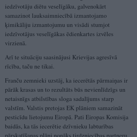
iedzīvotāju diētu veselīgāku, galvenokārt
samazinot lauksaimniecībā izmantojamo
ķimikāliju izmantojumu un visādi stumjot
iedzīvotājus veselīgākas ēdienkartes izvēles
virzienā.
Arī te situāciju saasinājusi Krievijas agresīvā
rīcība, taču ne tikai.
Franču zemnieki uzstāj, ka iecerētās pārmaiņas ir
pārāk krasas un to rezultāts būs nevienlīdzīgs un
netaisnīgs atbilstības sloga sadalījums starp
valstīm. Valstis pretojas EK plāniem samazināt
pesticīdu lietojumu Eiropā. Pati Eiropas Komisija
baidās, ka tās iecerētie dzīvnieku labturības
pārskatīšanas plāni nonāks tirdzniecības partneru