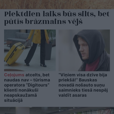
Piektdien laiks būs silts, bet
pūtīs brāzmains vējš
Ceļojums
atcelts, bet
“Viņiem visa dzīve bija
naudas nav – tūrisma
priekšā!” Bauskas
operatora “Digitours”
novadā nošauto suņu
klienti nonākuši
saimnieks tiesā nespēj
neapskaužamā
valdīt asaras
situācijā