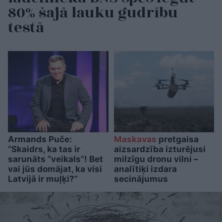
80% šajā lauku gudrību
testā
Armands Puče:
Maskavas
pretgaisa
“Skaidrs, ka tas ir
aizsardzība izturējusi
sarunāts “veikals”! Bet
milzīgu dronu vilni –
vai jūs domājat, ka visi
analītiķi izdara
Latvijā ir muļķi?”
secinājumus