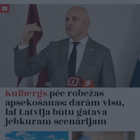
Kulbergs
pēc robežas
apsekošanas: darām visu,
lai Latvija būtu gatava
jebkuram scenārijam