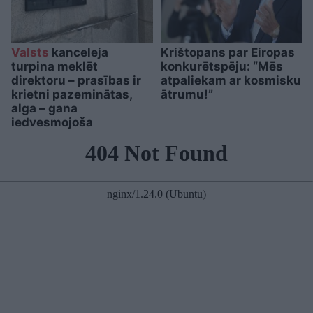
Valsts
kanceleja
Krištopans par Eiropas
turpina meklēt
konkurētspēju: “Mēs
direktoru – prasības ir
atpaliekam ar kosmisku
krietni pazeminātas,
ātrumu!”
alga – gana
iedvesmojoša