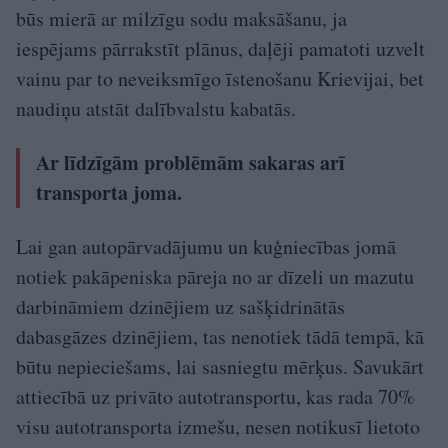
būs mierā ar milzīgu sodu maksāšanu, ja
iespējams pārrakstīt plānus, daļēji pamatoti uzvelt
vainu par to neveiksmīgo īstenošanu Krievijai, bet
naudiņu atstāt dalībvalstu kabatās.
Ar līdzīgām problēmām sakaras arī
transporta joma.
Lai gan autopārvadājumu un kuģniecības jomā
notiek pakāpeniska pāreja no ar dīzeli un mazutu
darbināmiem dzinējiem uz sašķidrinātās
dabasgāzes dzinējiem, tas nenotiek tādā tempā, kā
būtu nepieciešams, lai sasniegtu mērķus. Savukārt
attiecībā uz privāto autotransportu, kas rada 70%
visu autotransporta izmešu, nesen notikusī lietoto