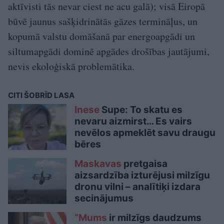
aktīvisti tās nevar ciest ne acu galā); visā Eiropā
būvē jaunus sašķidrinātās gāzes termināļus, un
kopumā valstu domāšanā par energoapgādi un
siltumapgādi dominē apgādes drošības jautājumi,
nevis ekoloģiskā problemātika.
CITI ŠOBRĪD LASA
Inese
Supe: To skatu es
nevaru aizmirst… Es vairs
nevēlos apmeklēt savu draugu
bēres
Maskavas
pretgaisa
aizsardzība izturējusi milzīgu
dronu vilni – analītiķi izdara
secinājumus
“Mums
ir milzīgs daudzums