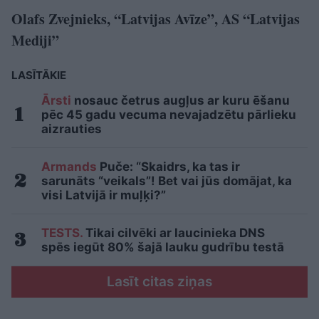
Olafs Zvejnieks, “Latvijas Avīze”, AS “Latvijas
Mediji”
LASĪTĀKIE
Ārsti
nosauc četrus augļus ar kuru ēšanu
pēc 45 gadu vecuma nevajadzētu pārlieku
aizrauties
Armands
Puče: “Skaidrs, ka tas ir
sarunāts “veikals”! Bet vai jūs domājat, ka
visi Latvijā ir muļķi?”
TESTS.
Tikai cilvēki ar laucinieka DNS
spēs iegūt 80% šajā lauku gudrību testā
Lasīt citas ziņas