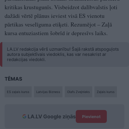
kritikas krustugunīs. Visbeidzot dalībvalstis ļoti
dažādi vērtē plānus ieviest visā ES vienotu
pārtikas veselīguma etiķeti. Rezumējot – Zaļā
kursa entuziastiem šobrīd ir depresīvs laiks.
LA.LV redakcija vērš uzmanību! Šajā rakstā atspoguļots
autora subjektīvais viedoklis, kas var nesakrist ar
redakcijas viedokli.
TĒMAS
ES zaļais kurss
Latvijas Bizness
Olafs Zvejnieks
Zaļais kurss
LA.LV Google ziņās
Pievienot