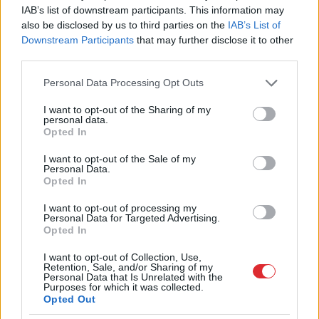
svarīga
IAB’s list of downstream participants. This information may
also be disclosed by us to third parties on the
IAB’s List of
Downstream Participants
that may further disclose it to other
Dzer
un tievē? Nosauktas 9 tējas, kas
third parties.
palīdzēs atbrīvoties no liekā svara
Please note that this website/app uses one or more Google
Personal Data Processing Opt Outs
services and may gather and store information including but
Vai esi izvilcis laimīgo lozi? Lūk, par
not limited to your visit or usage behaviour. You may click to
I want to opt-out of the Sharing of my
kādām sievām kļūst katrā mēnesī
personal data.
grant or deny consent to Google and its third-party tags to
dzimušās sievietes
Opted In
use your data for below specified purposes in below Google
consent section.
I want to opt-out of the Sale of my
Lasīt citas ziņas
Personal Data.
Opted In
I want to opt-out of processing my
Personal Data for Targeted Advertising.
Opted In
I want to opt-out of Collection, Use,
Retention, Sale, and/or Sharing of my
Personal Data that Is Unrelated with the
Purposes for which it was collected.
Opted Out