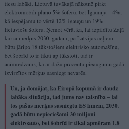
tiesu labāki. Lietuvā tuvākajā nākotnē pirkt
elektromobili plāno 5% šoferu, bet Igaunijā – 4%;
kā iespējamu to vērtē 12% igauņu un 19%
lietuviešu šoferu. Ņemot vērā, ka, lai izpildītu Zaļā
kursa mērķus 2030. gadam, pa Latvijas ceļiem
būtu jāripo 18 tūkstošiem elektrisko automašīnu,
bet šobrīd to ir tikai ap tūkstoti, tad ir
acīmredzams, ka ar dažu procentu pieaugumu gadā
izvirzītos mērķus sasniegt nevarēs.
Un, ja domājat, ka Eiropā kopumā ir daudz
labāka situācija, tad jums nav taisnība – lai
tos pašus mērķus sasniegtu ES līmenī, 2030.
gadā būtu nepieciešami 30 miljoni
elektroauto, bet šobrīd ir tikai apmēram 1,8