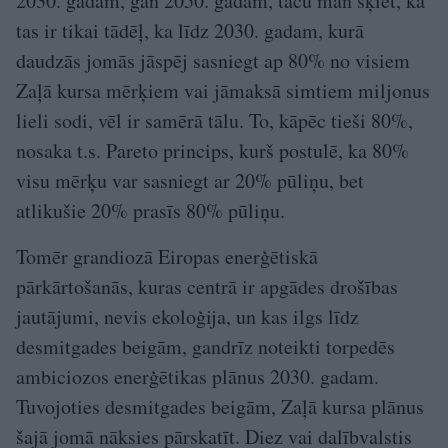
2030. gadam, gan 2050. gadam, taču man šķiet, ka
tas ir tikai tādēļ, ka līdz 2030. gadam, kurā
daudzās jomās jāspēj sasniegt ap 80% no visiem
Zaļā kursa mērķiem vai jāmaksā simtiem miljonus
lieli sodi, vēl ir samērā tālu. To, kāpēc tieši 80%,
nosaka t.s. Pareto princips, kurš postulē, ka 80%
visu mērķu var sasniegt ar 20% pūliņu, bet
atlikušie 20% prasīs 80% pūliņu.
Tomēr grandiozā Eiropas enerģētiskā
pārkārtošanās, kuras centrā ir apgādes drošības
jautājumi, nevis ekoloģija, un kas ilgs līdz
desmitgades beigām, gandrīz noteikti torpedēs
ambiciozos enerģētikas plānus 2030. gadam.
Tuvojoties desmitgades beigām, Zaļā kursa plānus
šajā jomā nāksies pārskatīt. Diez vai dalībvalstis