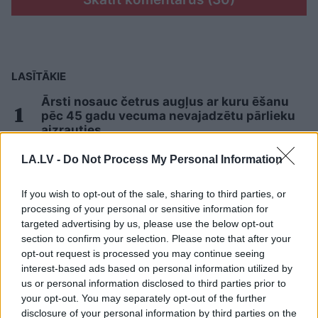
LASĪTĀKIE
Ārsti nosauc četrus augļus ar kuru ēšanu
pēc 45 gadu vecuma nevajadzētu pārlieku
aizrauties
LA.LV -
Do Not Process My Personal Information
Armands Puče: “Skaidrs, ka tas ir
sarunāts “veikals”! Bet vai jūs domājat, ka
If you wish to opt-out of the sale, sharing to third parties, or
visi Latvijā ir muļķi?”
processing of your personal or sensitive information for
targeted advertising by us, please use the below opt-out
TESTS. Tikai cilvēki ar laucinieka DNS
section to confirm your selection. Please note that after your
spēs iegūt 80% šajā lauku gudrību testā
opt-out request is processed you may continue seeing
interest-based ads based on personal information utilized by
us or personal information disclosed to third parties prior to
Vai darbs no 9.00 līdz 17.00 jūs tracina?
your opt-out. You may separately opt-out of the further
Numerologi izceļ četrus dzimšanas
datumus, kuru īpašniekiem brīvība ir īpaši
disclosure of your personal information by third parties on the