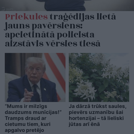
Priekules
traģēdijas lietā
jauns pavērsiens:
apcietinātā policista
aizstāvis vērsies tiesā
“Mums ir milzīgs
Ja dārzā trūkst saules,
daudzums munīcijas!”
pievērs uzmanību šai
Tramps draud ar
hortenzijai – tā lieliski
cietumu tiem, kuri
jūtas arī ēnā
apgalvo pretējo