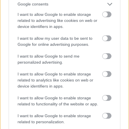
Google consents
I want to allow Google to enable storage
Atcelt
Ziņot
related to advertising like cookies on web or
device identifiers in apps.
“Nevaru
iztēloties
I want to allow my user data to be sent to
četrgadnieku vienu vīriešu
Google for online advertising purposes.
ģērbtuvē…” Māte sašutusi
I want to allow Google to send me
par baseina iekšējās
personalized advertising.
kārtības noteikumiem
I want to allow Google to enable storage
related to analytics like cookies on web or
device identifiers in apps.
I want to allow Google to enable storage
related to functionality of the website or app.
I want to allow Google to enable storage
related to personalization.