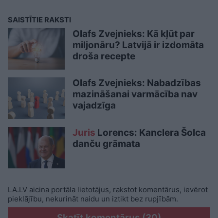
SAISTĪTIE RAKSTI
Olafs Zvejnieks: Kā kļūt par
miljonāru? Latvijā ir izdomāta
droša recepte
Olafs Zvejnieks: Nabadzības
mazināšanai varmācība nav
vajadzīga
Juris
Lorencs: Kanclera Šolca
danču grāmata
LA.LV aicina portāla lietotājus, rakstot komentārus, ievērot
pieklājību, nekurināt naidu un iztikt bez rupjībām.
Skatīt komentārus (30)