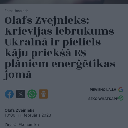
Foto: Unsplash
Olafs Zvejnieks:
Krievijas iebrukums
Ukrainā ir pielicis
kāju priekšā ES
plāniem enerģētikas
jomā
PIEVIENO LA.LV
SEKO WHATSAPP
Olafs Zvejnieks
10:00, 11. februāris 2023
Ziņas
Ekonomika