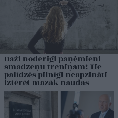
Daži noderīgi paņēmieni
smadzeņu treniņam! Tie
palīdzēs pilnīgi neapzināti
iztērēt mazāk naudas