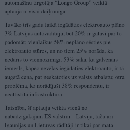
automašīnu tirgotāja “Longo Group” veiktā
aptauja ir visai daiļrunīga.
Tuvāko trīs gadu laikā iegādāties elektroauto plāno
3% Latvijas autovadītāju, bet 20% ir gatavi par to
padomāt; vienlaikus 58% neplāno sēsties pie
elektroauto stūres, un no tiem 25% norāda, ka
nedarīs to viennozīmīgi. 53% saka, ka galvenais
iemesls, kāpēc nevēlas iegādāties elektroauto, ir tā
augstā cena, pat neskatoties uz valsts atbalstu; otra
problēma, ko norādījuši 38% respondentu, ir
neattīstītā infrastruktūra.
Taisnība, šī aptauja veikta vienā no
nabadzīgākajām ES valstīm – Latvijā, taču arī
Igaunijas un Lietuvas rādītāji ir tikai par mata