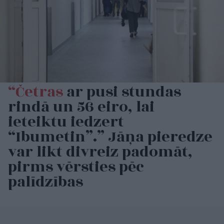
“Četras
ar pusi stundas
rindā un 56 eiro, lai
ieteiktu iedzert
“Ibumetin”.” Jāņa pieredze
var likt divreiz padomāt,
pirms vērsties pēc
palīdzības