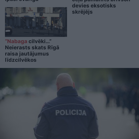
devies eksotisks
skrējējs
“Nabaga
cilvēki…”
Neierasts skats Rīgā
raisa jautājumus
līdzcilvēkos