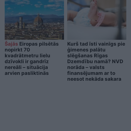
Šajās
Eiropas pilsētās
Kurš tad īsti vainīgs pie
nopirkt 70
ģimenes palātu
kvadrātmetru lielu
slēgšanas Rīgas
dzīvokli ir gandrīz
Dzemdību namā? NVD
nereāli – situācija
norāda – valsts
arvien pasliktinās
finansējumam ar to
neesot nekāda sakara