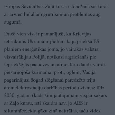
Eiropas Savienības Zaļā kursa īstenošana saskaras
ar arvien lielākām grūtībām un problēmas aug
augumā.
Droši vien visi ir pamanījuši, ka Krievijas
iebrukums Ukrainā ir pielicis kāju priekšā ES
plāniem enerģētikas jomā, jo vairākās valstīs,
visvairāk jau Polijā, notikusi atgriešanās pie
iepriekšējās paaudzes un atmosfēru daudz vairāk
piesārņojoša kurināmā, proti, oglēm; Vācija
pagarinājusi šogad slēgšanai paredzēto triju
atomelektrostaciju darbības periodu vismaz līdz
2030. gadam (kāds šim jautājumam vispār sakars
ar Zaļo kursu, īsti skaidrs nav, jo AES ir
siltumnīcefekta gāzu ziņā neitrālas, taču vides