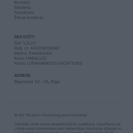
Kontakti
Reklāma
Noteikumi
Ētikas kodekss
REKVIZĪTI
SIA "LA.LV"
Reģ. nr. 40003616846
Banka: Swedbanka
Kods: HABALV22
Konts: LV64HABA0551043479309
ADRESE
Blaumaņa 32 - 1A, Rīga
© SIA "Ekis&Co-Positioning and Consulting"
Jebkāda veida satura pārpublicēšana, kopēšana, izplatīšana vai
citāda veida izmantošana bez iepriekšējas rakstiskas atļaujas no
LA.LV redakcijas ir aizliegta. Lai saņemtu atļauju pārpublicēt