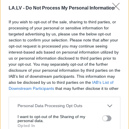
nosakām spēles noteikumus, bet
mēs vienmēr reaģējam uz kaut
LA.LV -
Do Not Process My Personal Information
kādu Putina gājienu”
If you wish to opt-out of the sale, sharing to third parties, or
Sandra Kalniete iecelta par Eiropas
processing of your personal or sensitive information for
Parlamenta galveno ziņotāju
targeted advertising by us, please use the below opt-out
Krievijas jautājumos
section to confirm your selection. Please note that after your
opt-out request is processed you may continue seeing
interest-based ads based on personal information utilized by
Svinēt tā, lai jūtam – tie ir mūsu
us or personal information disclosed to third parties prior to
svētki
your opt-out. You may separately opt-out of the further
disclosure of your personal information by third parties on the
IAB’s list of downstream participants. This information may
also be disclosed by us to third parties on the
IAB’s List of
Vai
Latvijā ir darīts viss, lai pēc
Downstream Participants
that may further disclose it to other
iespējas mazinātu 5. kolonnas
third parties.
izpausmes?
Please note that this website/app uses one or more Google
Personal Data Processing Opt Outs
services and may gather and store information including but
Sandra Kalniete: Situācija Latvijā ir
not limited to your visit or usage behaviour. You may click to
I want to opt-out of the Sharing of my
personal data.
tik droša kā nekad agrāk, taču…
grant or deny consent to Google and its third-party tags to
Opted In
use your data for below specified purposes in below Google