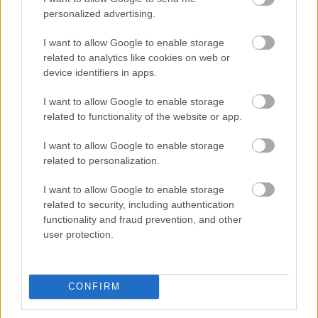
personalized advertising.
Kalniete:
“Šokējoši šajā “russiagate”
I want to allow Google to enable storage
ir ES institūciju naivums un
related to analytics like cookies on web or
neaizsargātība pret Krievijas
device identifiers in apps.
aģentiem, kuri darbojas, izmantojot
demokrātiskās vērtības – vārda
I want to allow Google to enable storage
brīvību, cieņu”
related to functionality of the website or app.
Kalniete:
“Šobrīd mūsu
I want to allow Google to enable storage
ekonomiskais potenciāls ir 25 reizes
related to personalization.
stiprāks nekā Krievijai”
I want to allow Google to enable storage
related to security, including authentication
Kalniete: Ļoti apšaubu iespēju ES
functionality and fraud prevention, and other
vienoties par Krievijas graudu
user protection.
tranzīta aizliegumu
CONFIRM
Sandra Kalniete: Latvijai un mūsu
reģionam visbīstamākais būtu