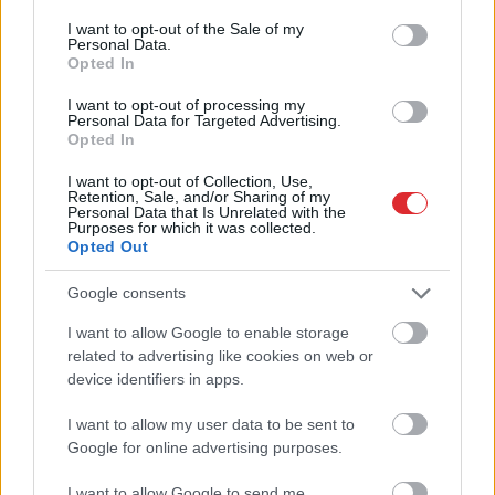
consent section.
I want to opt-out of the Sale of my
Personal Data.
Kalniete: Jūlija Stepaņenko mēģina
Opted In
būt jaunā Tatjana Ždanoka pēc
I want to opt-out of processing my
saviem izteikumiem, bet vēl ir par
Personal Data for Targeted Advertising.
vāju
Opted In
I want to opt-out of Collection, Use,
Tie daudzie uzbrukumi, ko JV
Retention, Sale, and/or Sharing of my
piedzīvoja, atstāja psiholoģisku
Personal Data that Is Unrelated with the
Purposes for which it was collected.
iespaidu uz mums visiem, tā
Opted Out
Kalniete
Google consents
EP vēlēšanās visvairāk plusu
I want to allow Google to enable storage
Atcelt
Ziņot
saņēmis Dombrovskis, visvairāk
related to advertising like cookies on web or
svītrots Kariņš
device identifiers in apps.
I want to allow my user data to be sent to
FOTO.
Sandra Kalniete vēlēšanu
Google for online advertising purposes.
nakts tiešraidē viesojusies pašas
adītā kleitā ar ļoti neparastu, bet
īpašu stāstu
I want to allow Google to send me