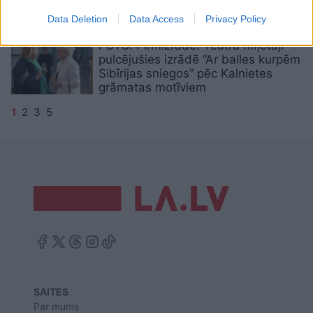
pilsoņu karš Krievijā
Data Deletion
Data Access
Privacy Policy
FOTO. Pirmizrāde! Teātra mīļotāji
pulcējušies izrādē “Ar balles kurpēm
Sibīrijas sniegos” pēc Kalnietes
grāmatas motīviem
1
2
3
5
SAITES
Par mums