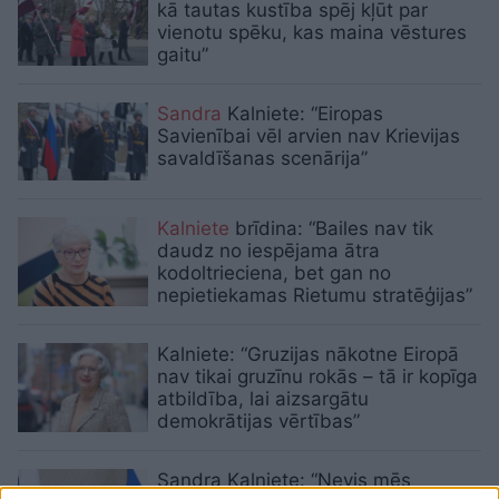
kā tautas kustība spēj kļūt par
vienotu spēku, kas maina vēstures
gaitu”
Sandra
Kalniete: “Eiropas
Savienībai vēl arvien nav Krievijas
savaldīšanas scenārija”
Kalniete
brīdina: “Bailes nav tik
daudz no iespējama ātra
kodoltrieciena, bet gan no
nepietiekamas Rietumu stratēģijas”
Kalniete: “Gruzijas nākotne Eiropā
nav tikai gruzīnu rokās – tā ir kopīga
atbildība, lai aizsargātu
demokrātijas vērtības”
Sandra Kalniete: “Nevis mēs