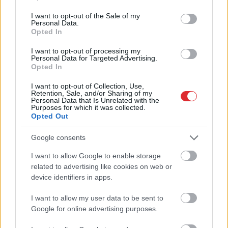
use your data for below specified purposes in below Google
skolu Itālijā. Viņus sagaida ar
consent section.
I want to opt-out of the Sale of my
vētrainiem aplausiem!
Personal Data.
Opted In
VIDEO
pamācība: soli pa solim – kā
I want to opt-out of processing my
mājās bērniem veikt antigēna un
Personal Data for Targeted Advertising.
siekalu Covid-19 testus
Opted In
I want to opt-out of Collection, Use,
Retention, Sale, and/or Sharing of my
Kas
tavam skolas bērnam
Personal Data that Is Unrelated with the
brokastīs?
Purposes for which it was collected.
Opted Out
Google consents
VIDEO.
Siekalu testu veikšanai uz
I want to allow Google to enable storage
Atcelt
Ziņot
skolu atgādā veneroloģisko slimību
related to advertising like cookies on web or
konteinerus: ar kādiem
device identifiers in apps.
izaicinājumiem sastopas pedagogi
un bērni?
I want to allow my user data to be sent to
Google for online advertising purposes.
Dienesta
suns Darvins Aizkrauklē
pie skolniekiem atrod narkotikas