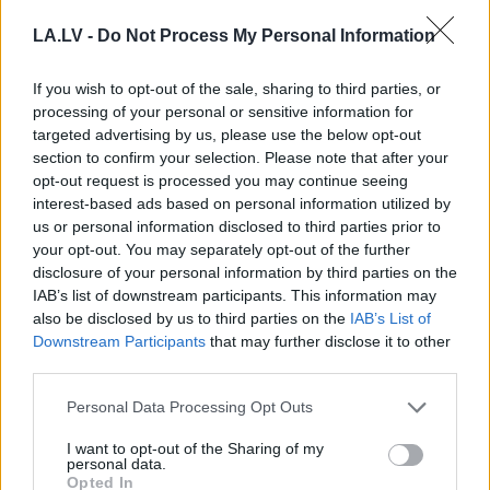
ņirgāšanos par “Tava māte ir mirusi,
tu tikai neraudi!” un tiek piekauts
LA.LV -
Do Not Process My Personal Information
līdz nepazīšanai
If you wish to opt-out of the sale, sharing to third parties, or
processing of your personal or sensitive information for
Tik
svarīgā skolēnu lasītprasme: kā
targeted advertising by us, please use the below opt-out
to veicināt?
section to confirm your selection. Please note that after your
opt-out request is processed you may continue seeing
interest-based ads based on personal information utilized by
VIDEO.
Īsāks vasaras brīvlaiks,
us or personal information disclosed to third parties prior to
atteikšanās no krievu valodas –
your opt-out. You may separately opt-out of the further
kādas pārmaiņas gaida skolniekus
disclosure of your personal information by third parties on the
un kad tās tiks ieviestas?
IAB’s list of downstream participants. This information may
also be disclosed by us to third parties on the
IAB’s List of
Downstream Participants
that may further disclose it to other
Līvānu novadā skolēniem arī
third parties.
nākamajā mācību gadā būs
brīvpusdienas
Please note that this website/app uses one or more Google
Personal Data Processing Opt Outs
services and may gather and store information including but
not limited to your visit or usage behaviour. You may click to
I want to opt-out of the Sharing of my
VIDEO. Līdz asarām aizkustinoši –
personal data.
grant or deny consent to Google and its third-party tags to
Opted In
bērni no Ukrainas sāk apmeklēt