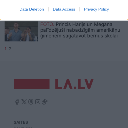
bērniem mācīties attālināti
Data Deletion
Data Access
Privacy Policy
FOTO.
Princis Harijs un Megana
palīdzējuši nabadzīgām amerikāņu
ģimenēm sagatavot bērnus skolai
1
2
SAITES