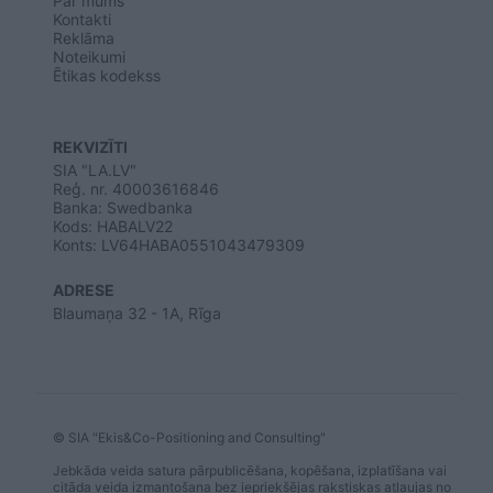
Par mums
Kontakti
Reklāma
Noteikumi
Ētikas kodekss
REKVIZĪTI
SIA "LA.LV"
Reģ. nr. 40003616846
Banka: Swedbanka
Kods: HABALV22
Konts: LV64HABA0551043479309
ADRESE
Blaumaņa 32 - 1A, Rīga
© SIA "Ekis&Co-Positioning and Consulting"
Jebkāda veida satura pārpublicēšana, kopēšana, izplatīšana vai
citāda veida izmantošana bez iepriekšējas rakstiskas atļaujas no