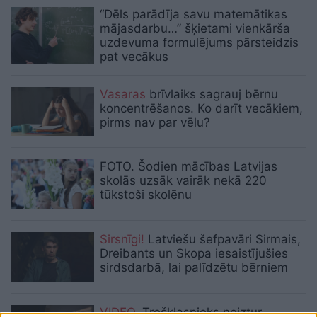
“Dēls parādīja savu matemātikas
mājasdarbu…” šķietami vienkārša
uzdevuma formulējums pārsteidzis
pat vecākus
Vasaras
brīvlaiks sagrauj bērnu
koncentrēšanos. Ko darīt vecākiem,
pirms nav par vēlu?
FOTO. Šodien mācības Latvijas
skolās uzsāk vairāk nekā 220
tūkstoši skolēnu
Sirsnīgi!
Latviešu šefpavāri Sirmais,
Dreibants un Skopa iesaistījušies
sirdsdarbā, lai palīdzētu bērniem
VIDEO.
Trešklasnieks neiztur