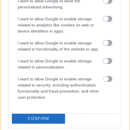
I want to allow Google to send me
personalized advertising.
I want to allow Google to enable storage
“Ceram,
ka mācības visu gadu
related to analytics like cookies on web or
notiks klātienē!” Ulrikai un Emīlam
device identifiers in apps.
pirmā skolas diena
I want to allow Google to enable storage
related to functionality of the website or app.
“Nekāds
plāns nevienam atsūtīts
nav un mēs nezinām, kā
I want to allow Google to enable storage
sagatavoties…”: kāds šogad skolās
related to personalization.
būs jaunais mācību gads?
I want to allow Google to enable storage
related to security, including authentication
FOTO. Valdības lēmums, ka
functionality and fraud prevention, and other
skolniekiem turpmāk būs jāvalkā
user protection.
maskas, nopietni sadusmo Andri
Kiviču: viņš piesola lielāku šovu
nekā “Kivičs un Skulme”
CONFIRM
5 praktiski ieteikumi: kā palīdzēt