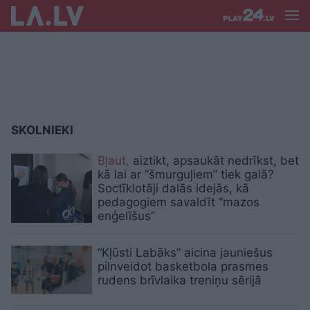
SKOLNIEKI
Bļaut,
aiztikt, apsaukāt nedrīkst, bet
kā lai ar “šmurguļiem” tiek galā?
Soctīklotāji dalās idejās, kā
pedagogiem savaldīt “mazos
enģelīšus”
“Kļūsti Labāks” aicina jauniešus
pilnveidot basketbola prasmes
rudens brīvlaika treniņu sērijā