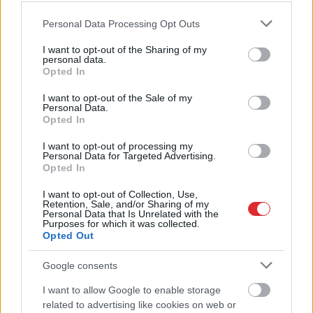
Please note that this website/app uses one or more Google
Personal Data Processing Opt Outs
services and may gather and store information including but
“Tev pārbrauks ar tanku
not limited to your visit or usage behaviour. You may click to
I want to opt-out of the Sharing of my
pāri!” Kaspars Zāle Dailes
personal data.
grant or deny consent to Google and its third-party tags to
Opted In
use your data for below specified purposes in below Google
teātra skandāla laikā
consent section.
I want to opt-out of the Sale of my
saņēmis draudus
Personal Data.
Opted In
I want to opt-out of processing my
Personal Data for Targeted Advertising.
Opted In
I want to opt-out of Collection, Use,
Retention, Sale, and/or Sharing of my
Personal Data that Is Unrelated with the
Purposes for which it was collected.
Opted Out
Horoskopi
6. augustam.
Mežaparka
estrādē rīt
Google consents
Daudz kas būs atkarīgs
Kalvina Herisa
no tā, cik prasmīgi
koncerts: vai skatuve
I want to allow Google to enable storage
Atcelt
Ziņot
izmantosi savas stiprās
šoreiz gatava?
related to advertising like cookies on web or
puses