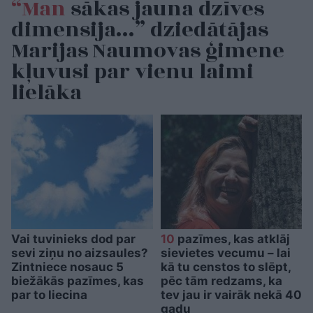
“Man
sākas jauna dzīves
dimensija…” dziedātājas
Marijas Naumovas ģimene
kļuvusi par vienu laimi
lielāka
Vai tuvinieks dod par
10
pazīmes, kas atklāj
sevi ziņu no aizsaules?
sievietes vecumu – lai
Zintniece nosauc 5
kā tu censtos to slēpt,
biežākās pazīmes, kas
pēc tām redzams, ka
par to liecina
tev jau ir vairāk nekā 40
gadu