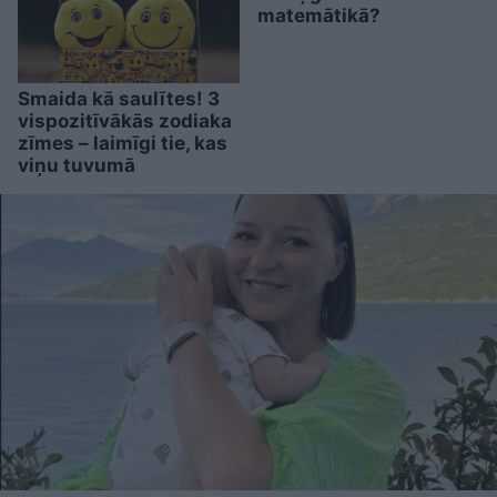
matemātikā?
Smaida kā saulītes! 3
vispozitīvākās zodiaka
zīmes – laimīgi tie, kas
viņu tuvumā