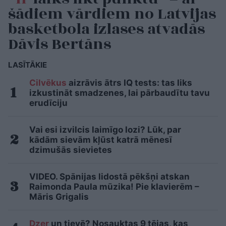
šādiem vārdiem no Latvijas
basketbola izlases atvadās
Dāvis Bertāns
LASĪTĀKIE
Cilvēkus
aizrāvis ātrs IQ tests: tas liks
izkustināt smadzenes, lai pārbaudītu tavu
erudīciju
Vai esi izvilcis laimīgo lozi? Lūk, par
kādām sievām kļūst katrā mēnesī
dzimušās sievietes
VIDEO. Spānijas lidostā pēkšņi atskan
Raimonda Paula mūzika! Pie klavierēm –
Māris Grigalis
Dzer
un tievē? Nosauktas 9 tējas, kas