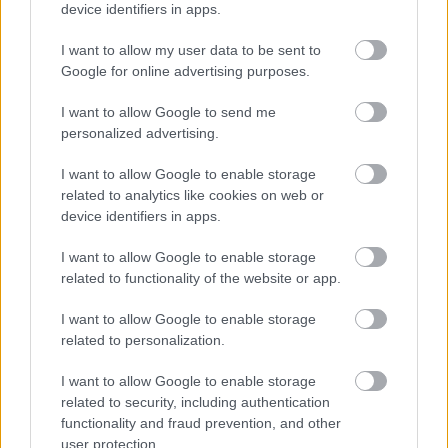
device identifiers in apps.
I want to allow my user data to be sent to
Google for online advertising purposes.
I want to allow Google to send me
personalized advertising.
I want to allow Google to enable storage
related to analytics like cookies on web or
device identifiers in apps.
I want to allow Google to enable storage
related to functionality of the website or app.
“Viņš ir tik ļoti silts un mīļš
I want to allow Google to enable storage
pret mani!” Kristīne
related to personalization.
Opolais atklāj, kas viņu
I want to allow Google to enable storage
saista ar 85 gadus veco
related to security, including authentication
Plasido Domingo
functionality and fraud prevention, and other
user protection.