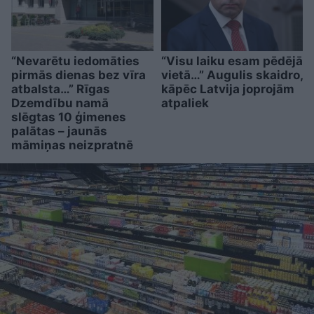
“Nevarētu iedomāties
“Visu laiku esam pēdējā
pirmās dienas bez vīra
vietā…” Augulis skaidro,
atbalsta…” Rīgas
kāpēc Latvija joprojām
Dzemdību namā
atpaliek
slēgtas 10 ģimenes
palātas – jaunās
māmiņas neizpratnē