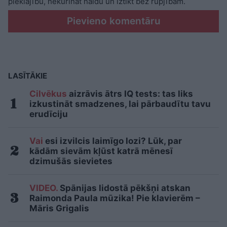
pieklājību, nekurināt naidu un iztikt bez rupjībām.
Pievieno komentāru
LASĪTĀKIE
Cilvēkus
aizrāvis ātrs IQ tests: tas liks
izkustināt smadzenes, lai pārbaudītu tavu
erudīciju
Vai
esi izvilcis laimīgo lozi? Lūk, par
kādām sievām kļūst katrā mēnesī
dzimušās sievietes
VIDEO.
Spānijas lidostā pēkšņi atskan
Raimonda Paula mūzika! Pie klavierēm –
Māris Grigalis