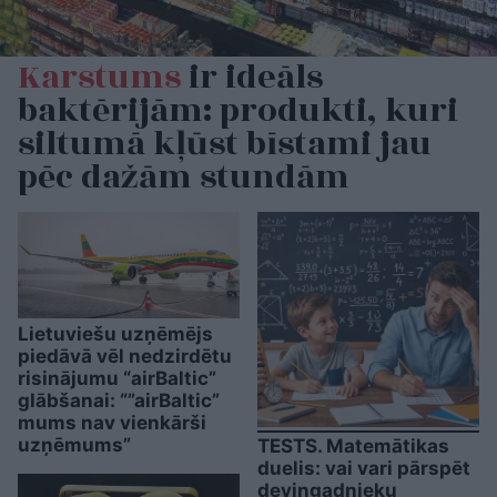
Karstums
ir ideāls
baktērijām: produkti, kuri
siltumā kļūst bīstami jau
pēc dažām stundām
Lietuviešu uzņēmējs
piedāvā vēl nedzirdētu
risinājumu “airBaltic”
glābšanai: “”airBaltic”
mums nav vienkārši
uzņēmums”
TESTS. Matemātikas
duelis: vai vari pārspēt
deviņgadnieku