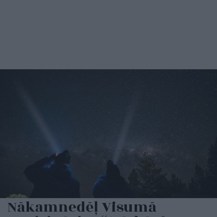
Nākamnedēļ Visumā