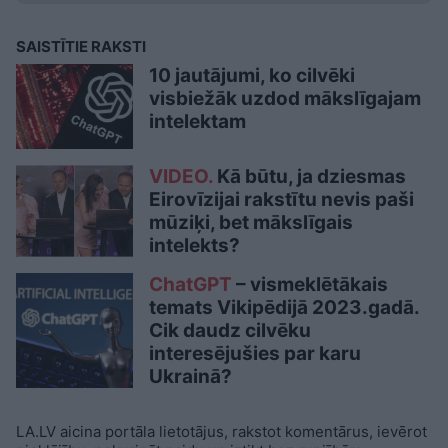
SAISTĪTIE RAKSTI
10 jautājumi, ko cilvēki
visbiežāk uzdod mākslīgajam
intelektam
VIDEO.
Kā būtu, ja dziesmas
Eirovīzijai rakstītu nevis paši
mūziķi, bet mākslīgais
intelekts?
ChatGPT
– vismeklētākais
temats Vikipēdijā 2023.gadā.
Cik daudz cilvēku
interesējušies par karu
Ukrainā?
LA.LV aicina portāla lietotājus, rakstot komentārus, ievērot