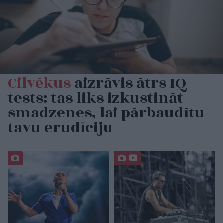
Cilvēkus
aizrāvis ātrs IQ
tests: tas liks izkustināt
smadzenes, lai pārbaudītu
tavu erudīciju