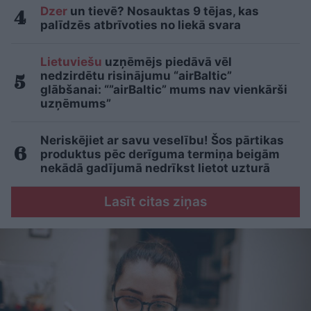
Dzer
un tievē? Nosauktas 9 tējas, kas
palīdzēs atbrīvoties no liekā svara
Lietuviešu
uzņēmējs piedāvā vēl
nedzirdētu risinājumu “airBaltic”
glābšanai: “”airBaltic” mums nav vienkārši
uzņēmums”
Neriskējiet ar savu veselību! Šos pārtikas
produktus pēc derīguma termiņa beigām
nekādā gadījumā nedrīkst lietot uzturā
Lasīt citas ziņas