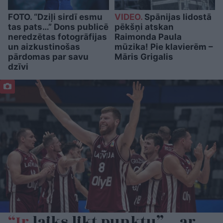
FOTO. “Dziļi sirdī esmu
VIDEO.
Spānijas lidostā
tas pats…” Dons publicē
pēkšņi atskan
neredzētas fotogrāfijas
Raimonda Paula
un aizkustinošas
mūzika! Pie klavierēm –
pārdomas par savu
Māris Grigalis
dzīvi
“Ir
laiks likt punktu” – ar