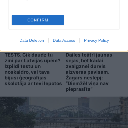
CONFIRM
Data Deletion
Data Access
Privacy Policy
TESTS. Cik daudz tu
Dailes teātrī jaunas
zini par Latvijas upēm?
sejas, bet kādai
Izpildi testu un
zvaigznei durvis
noskaidro, vai tava
aizveras pavisam.
bijusī ģeogrāfijas
Žagars neslēpj:
skolotāja ar tevi lepotos
“Diemžēl viņa nav
pieprasīta”