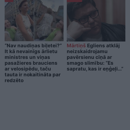
“Nav naudiņas biļetei?”
Mārtiņš
Egliens atklāj
It kā nevainīgs ārlietu
neizskaidrojamu
ministres un viņas
pavērsienu cīņā ar
pasažieres brauciens
smago slimību: “Es
ar velosipēdu, taču
sapratu, kas ir eņģeļi…”
tauta ir nokaitināta par
redzēto