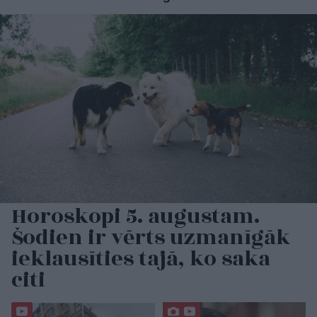
Horoskopi 5. augustam.
Šodien ir vērts uzmanīgāk
ieklausīties tajā, ko saka
citi