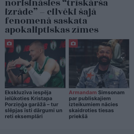
norisināsies “trīskārša
izrāde” – cilvēki šajā
fenomenā saskata
apokaliptiskas zīmes
Ekskluzīva iespēja
Armandam
Simsonam
ielūkoties Kristapa
par publiskajiem
Porziņģa garāžā – tur
izteikumiem nācies
slēpjas īsti dārgumi un
skaidroties tiesas
reti eksemplāri
priekšā