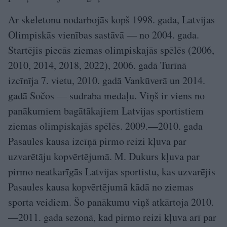
Ar skeletonu nodarbojās kopš 1998. gada, Latvijas
Olimpiskās vienības sastāvā — no 2004. gada.
Startējis piecās ziemas olimpiskajās spēlēs (2006,
2010, 2014, 2018, 2022), 2006. gadā Turīnā
izcīnīja 7. vietu, 2010. gadā Vankūverā un 2014.
gadā Sočos — sudraba medaļu. Viņš ir viens no
panākumiem bagātākajiem Latvijas sportistiem
ziemas olimpiskajās spēlēs. 2009.—2010. gada
Pasaules kausa izcīņā pirmo reizi kļuva par
uzvarētāju kopvērtējumā. M. Dukurs kļuva par
pirmo neatkarīgās Latvijas sportistu, kas uzvarējis
Pasaules kausa kopvērtējumā kādā no ziemas
sporta veidiem. Šo panākumu viņš atkārtoja 2010.
—2011. gada sezonā, kad pirmo reizi kļuva arī par