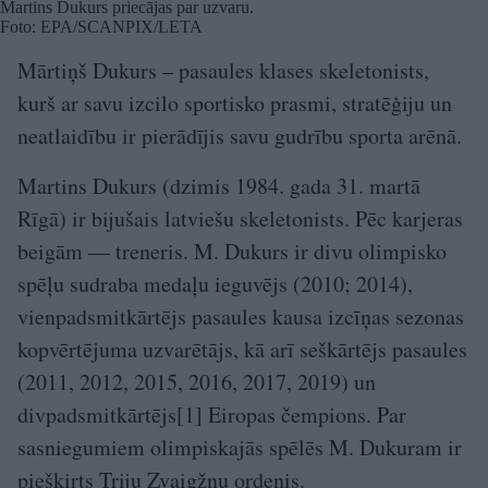
Martins Dukurs priecājas par uzvaru.
Foto: EPA/SCANPIX/LETA
Mārtiņš Dukurs – pasaules klases skeletonists,
kurš ar savu izcilo sportisko prasmi, stratēģiju un
neatlaidību ir pierādījis savu gudrību sporta arēnā.
Martins Dukurs (dzimis 1984. gada 31. martā
Rīgā) ir bijušais latviešu skeletonists. Pēc karjeras
beigām — treneris. M. Dukurs ir divu olimpisko
spēļu sudraba medaļu ieguvējs (2010; 2014),
vienpadsmitkārtējs pasaules kausa izcīņas sezonas
kopvērtējuma uzvarētājs, kā arī seškārtējs pasaules
(2011, 2012, 2015, 2016, 2017, 2019) un
divpadsmitkārtējs[1] Eiropas čempions. Par
sasniegumiem olimpiskajās spēlēs M. Dukuram ir
piešķirts Triju Zvaigžņu ordenis.