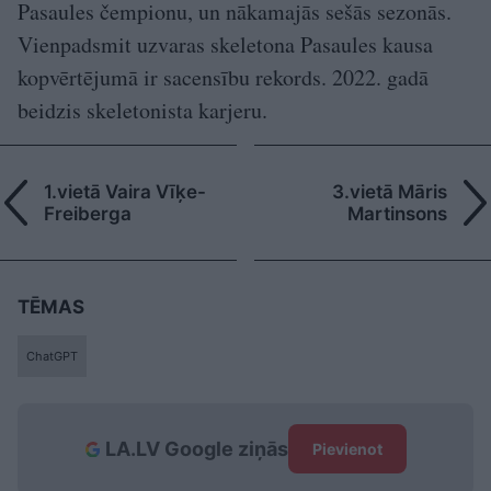
Pasaules čempionu, un nākamajās sešās sezonās.
Vienpadsmit uzvaras skeletona Pasaules kausa
kopvērtējumā ir sacensību rekords. 2022. gadā
beidzis skeletonista karjeru.
1.vietā Vaira Vīķe-
3.vietā Māris
Freiberga
Martinsons
TĒMAS
ChatGPT
LA.LV Google ziņās
Pievienot