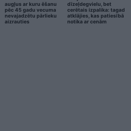
augļus ar kuru ēšanu
dīzeļdegvielu, bet
pēc 45 gadu vecuma
cerētais izpalika: tagad
nevajadzētu pārlieku
atklājies, kas patiesībā
aizrauties
notika ar cenām