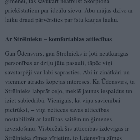
ģimenei, tas savukārt neatbilst Skorpiona
priekšstatiem par ideālu sievu. Abu mājas dzīve ar
laiku draud pārvērsties par īstu kaujas lauku.
Ar Strēlnieku – komfortablas attiecības
Gan Ūdensvīrs, gan Strēlnieks ir ļoti neatkarīgas
personības ar dziļu jūtu pasauli, tāpēc viņi
savstarpēji var labi saprasties. Abi ir zinātkāri un
vienmēr atradīs kopējas intereses. Kā Ūdensvīrs, tā
Strēlnieks labprāt ceļo, meklē jaunus iespaidus un
iziet sabiedrībā. Vienīgais, kā viņu savienībai
pietrūkst, – viņi netiecas savas attiecības
nostabilizēt ar laulības saitēm un ģimenes
izveidošanu. Visbiežāk šīs attiecības izdevīgas ir
Strēlnieka zīmes vīrietim, jo Ūdensvīra zīmes