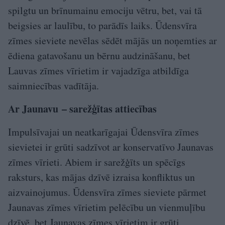
spilgtu un brīnumainu emociju vētru, bet, vai tā
beigsies ar laulību, to parādīs laiks. Ūdensvīra
zīmes sieviete nevēlas sēdēt mājās un noņemties ar
ēdiena gatavošanu un bērnu audzināšanu, bet
Lauvas zīmes vīrietim ir vajadzīga atbildīga
saimniecības vadītāja.
Ar Jaunavu – sarežģītas attiecības
Impulsīvajai un neatkarīgajai Ūdensvīra zīmes
sievietei ir grūti sadzīvot ar konservatīvo Jaunavas
zīmes vīrieti. Abiem ir sarežģīts un spēcīgs
raksturs, kas mājas dzīvē izraisa konfliktus un
aizvainojumus. Ūdensvīra zīmes sieviete pārmet
Jaunavas zīmes vīrietim pelēcību un vienmuļību
dzīvē, bet Jaunavas zīmes vīrietim ir grūti