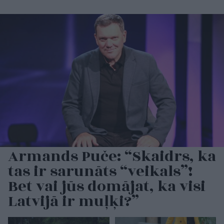
Armands Puče: “Skaidrs, ka
tas ir sarunāts “veikals”!
Bet vai jūs domājat, ka visi
Latvijā ir muļķi?”