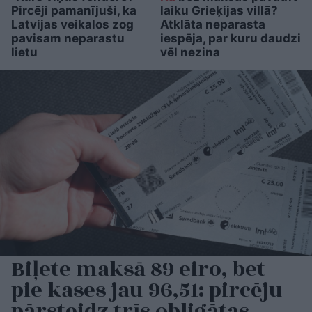
Pircēji pamanījuši, ka
laiku Grieķijas villā?
Latvijas veikalos zog
Atklāta neparasta
pavisam neparastu
iespēja, par kuru daudzi
lietu
vēl nezina
Biļete maksā 89 eiro, bet
pie kases jau 96,51: pircēju
pārsteidz trīs obligātas