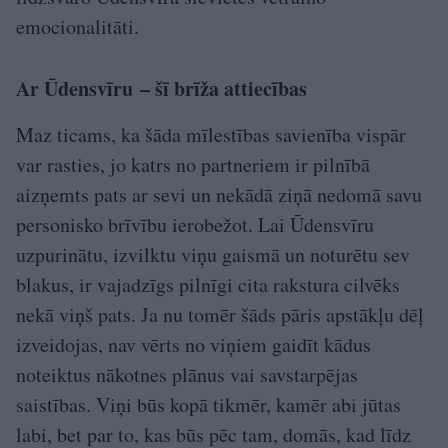
emocionalitāti.
Ar Ūdensvīru – šī brīža attiecības
Maz ticams, ka šāda mīlestības savienība vispār
var rasties, jo katrs no partneriem ir pilnībā
aizņemts pats ar sevi un nekādā ziņā nedomā savu
personisko brīvību ierobežot. Lai Ūdensvīru
uzpurinātu, izvilktu viņu gaismā un noturētu sev
blakus, ir vajadzīgs pilnīgi cita rakstura cilvēks
nekā viņš pats. Ja nu tomēr šāds pāris apstākļu dēļ
izveidojas, nav vērts no viņiem gaidīt kādus
noteiktus nākotnes plānus vai savstarpējas
saistības. Viņi būs kopā tikmēr, kamēr abi jūtas
labi, bet par to, kas būs pēc tam, domās, kad līdz