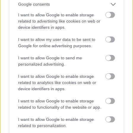
Planētu
ietekme, Saulei ejot
Google consents
caur Ūdensvīra zvaigznāju
I want to allow Google to enable storage
Atcelt
Ziņot
related to advertising like cookies on web or
device identifiers in apps.
I want to allow my user data to be sent to
LA.LV aicina portāla lietotājus, rakstot komentārus, ievērot
pieklājību, nekurināt naidu un iztikt bez rupjībām.
Google for online advertising purposes.
Pievieno komentāru
I want to allow Google to send me
personalized advertising.
I want to allow Google to enable storage
related to analytics like cookies on web or
device identifiers in apps.
LASĪTĀKIE
Ārsti nosauc četrus augļus ar kuru ēšanu
I want to allow Google to enable storage
pēc 45 gadu vecuma nevajadzētu pārlieku
related to functionality of the website or app.
aizrauties
I want to allow Google to enable storage
related to personalization.
Vai
darbs no 9.00 līdz 17.00 jūs tracina?