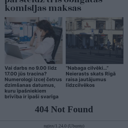
komisijas maksas
Vai darbs no 9.00 līdz
“Nabaga cilvēki…”
17.00 jūs tracina?
Neierasts skats Rīgā
Numerologi izceļ četrus
raisa jautājumus
dzimšanas datumus,
līdzcilvēkos
kuru īpašniekiem
brīvība ir īpaši svarīga