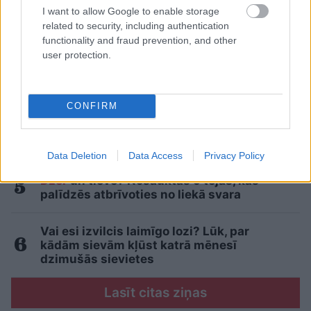
Numerologi izceļ četrus dzimšanas
I want to allow Google to enable storage
datumus, kuru īpašniekiem brīvība ir īpaši
related to security, including authentication
svarīga
functionality and fraud prevention, and other
user protection.
Cilvēkus aizrāvis ātrs IQ tests: tas liks
izkustināt smadzenes, lai pārbaudītu tavu
erudīciju
CONFIRM
“Nabaga cilvēki…” Neierasts skats Rīgā
raisa jautājumus līdzcilvēkos
Data Deletion
Data Access
Privacy Policy
Dzer
un tievē? Nosauktas 9 tējas, kas
palīdzēs atbrīvoties no liekā svara
Vai esi izvilcis laimīgo lozi? Lūk, par
kādām sievām kļūst katrā mēnesī
dzimušās sievietes
Lasīt citas ziņas