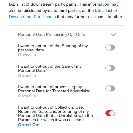
IAB’s list of downstream participants. This information may
TĒMAS
also be disclosed by us to third parties on the
IAB’s List of
Downstream Participants
that may further disclose it to other
horoskopi
Mājas Viesis
ūdensvīrs
zodiaka zīme
third parties.
Please note that this website/app uses one or more Google
Personal Data Processing Opt Outs
services and may gather and store information including but
LA.LV Google ziņās
Pievienot
not limited to your visit or usage behaviour. You may click to
I want to opt-out of the Sharing of my
personal data.
grant or deny consent to Google and its third-party tags to
Opted In
use your data for below specified purposes in below Google
consent section.
I want to opt-out of the Sale of my
SAISTĪTIE RAKSTI
Personal Data.
Opted In
Zvaigznes dāvā savu
labvēlību! Horoskopi 21.–27.
I want to opt-out of processing my
janvārim
Personal Data for Targeted Advertising.
Opted In
Iespējamas
vilšanās intīmajā
I want to opt-out of Collection, Use,
Retention, Sale, and/or Sharing of my
dzīvē! Horoskopi 21. – 27.
Personal Data that Is Unrelated with the
Purposes for which it was collected.
janvārim
Opted Out