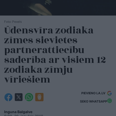
Foto: Pexels
Ūdensvīra zodiaka
zīmes sievietes
partnerattiecību
saderība ar visiem 12
zodiaka zīmju
vīriešiem
PIEVIENO LA.LV
SEKO WHATSAPP
Inguna Balgalve