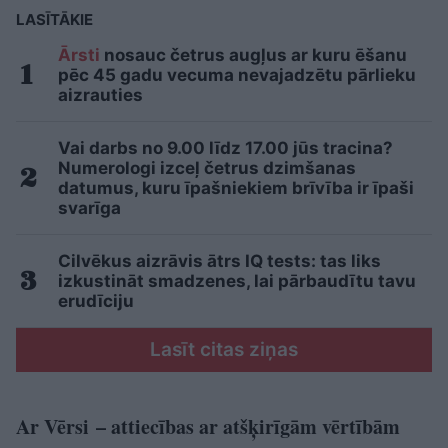
LASĪTĀKIE
Ārsti
nosauc četrus augļus ar kuru ēšanu
pēc 45 gadu vecuma nevajadzētu pārlieku
aizrauties
Vai darbs no 9.00 līdz 17.00 jūs tracina?
Numerologi izceļ četrus dzimšanas
datumus, kuru īpašniekiem brīvība ir īpaši
svarīga
Cilvēkus aizrāvis ātrs IQ tests: tas liks
izkustināt smadzenes, lai pārbaudītu tavu
erudīciju
Lasīt citas ziņas
Ar Vērsi – attiecības ar atšķirīgām vērtībām