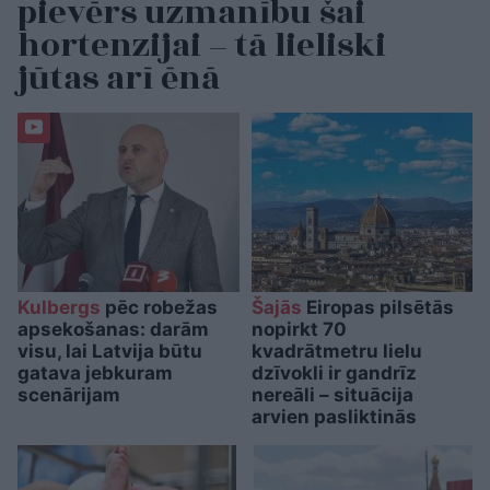
pievērs uzmanību šai
hortenzijai – tā lieliski
jūtas arī ēnā
Kulbergs
pēc robežas
Šajās
Eiropas pilsētās
apsekošanas: darām
nopirkt 70
visu, lai Latvija būtu
kvadrātmetru lielu
gatava jebkuram
dzīvokli ir gandrīz
scenārijam
nereāli – situācija
arvien pasliktinās