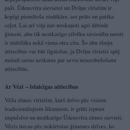
paši. Ūdensvīra sievietei un Dvīņu vīrietim ir
kopīgi piemītoša zinātkāre, ass prāts un patika
ceļot. Lai arī viņi nav noskaņoti agri dibināt
ģimeni, abu tik neatkarīgo cilvēku savienība nereti
ir stabilāka nekā viena otra cita. Šo abu zīmju
attiecības var būt ilgstošas, ja Dvīņu vīrietis spēj
mainīt savus uzskatus par sevis neierobežošanu
attiecībās.
Ar Vēzi – īslaicīgas attiecības
Vēža zīmes vīrietim, kurš dzīvo pēc visiem
tradicionālajiem likumiem, ir grūti izprast
impulsīvo un neatkarīgo Ūdensvīra zīmes sievieti.
Vēzis tiecas pēc nokārtotas ģimenes dzīves, ko