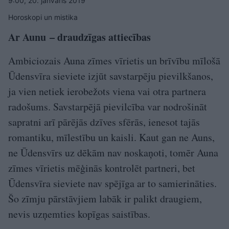
9:00, 20. janvāris 2019
Horoskopi un mistika
Ar Aunu – draudzīgas attiecības
Ambiciozais Auna zīmes vīrietis un brīvību mīlošā
Ūdensvīra sieviete izjūt savstarpēju pievilkšanos,
ja vien netiek ierobežots viena vai otra partnera
radošums. Savstarpējā pievilcība var nodrošināt
sapratni arī pārējās dzīves sfērās, ienesot tajās
romantiku, mīlestību un kaisli. Kaut gan ne Auns,
ne Ūdensvīrs uz dēkām nav noskaņoti, tomēr Auna
zīmes vīrietis mēģinās kontrolēt partneri, bet
Ūdensvīra sieviete nav spējīga ar to samierināties.
Šo zīmju pārstāvjiem labāk ir palikt draugiem,
nevis uzņemties kopīgas saistības.