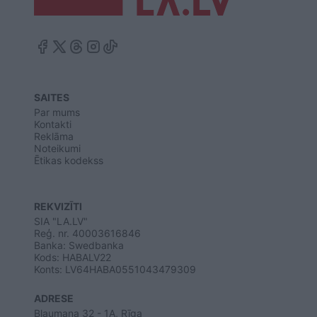
SAITES
Par mums
Kontakti
Reklāma
Noteikumi
Ētikas kodekss
REKVIZĪTI
SIA "LA.LV"
Reģ. nr. 40003616846
Banka: Swedbanka
Kods: HABALV22
Konts: LV64HABA0551043479309
ADRESE
Blaumaņa 32 - 1A, Rīga