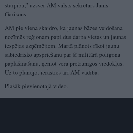
starpību,” uzsver AM valsts sekretārs Jānis
Garisons.
AM pie viena skaidro, ka jaunas bāzes veidošana
nozīmēs reģionam papildus darba vietas un jaunas
iespējas uzņēmējiem. Martā plānots rīkot jaunu
sabiedrisko apspriešanu par šī militārā poligona
paplašināšanu, ņemot vērā pretrunīgos viedokļus.
Uz to plānojot ierasties arī AM vadība.
Plašāk pievienotajā video.