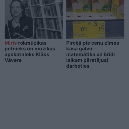
Miris
rokmūzikas
Pircēji pie cenu zīmes
pētnieks un mūzikas
kasa galvu –
apskatnieks Klāss
matemātika uz brīdi
Vāvere
laikam pārstājusi
darboties