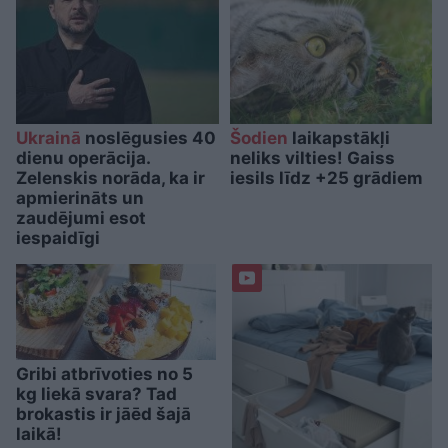
Ukrainā
noslēgusies 40
Šodien
laikapstākļi
dienu operācija.
neliks vilties! Gaiss
Zelenskis norāda, ka ir
iesils līdz +25 grādiem
apmierināts un
zaudējumi esot
iespaidīgi
Gribi atbrīvoties no 5
kg liekā svara? Tad
brokastis ir jāēd šajā
laikā!