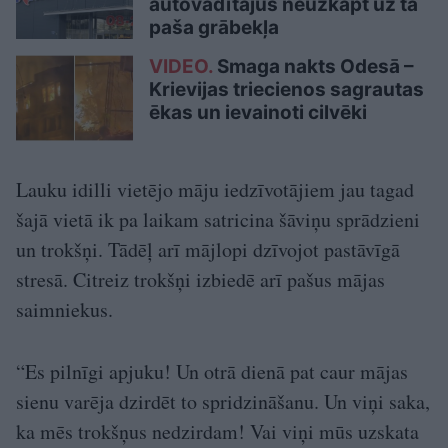
autovadītājus neuzkāpt uz tā
paša grābekļa
VIDEO.
Smaga nakts Odesā –
Krievijas triecienos sagrautas
ēkas un ievainoti cilvēki
Lauku idilli vietējo māju iedzīvotājiem jau tagad
šajā vietā ik pa laikam satricina šāviņu sprādzieni
un trokšņi. Tādēļ arī mājlopi dzīvojot pastāvīgā
stresā. Citreiz trokšņi izbiedē arī pašus mājas
saimniekus.
“Es pilnīgi apjuku! Un otrā dienā pat caur mājas
sienu varēja dzirdēt to spridzināšanu. Un viņi saka,
ka mēs trokšņus nedzirdam! Vai viņi mūs uzskata