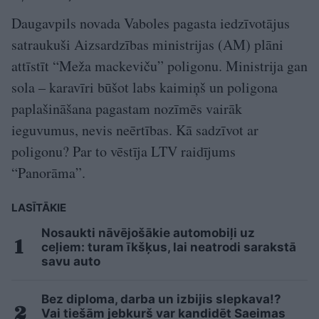
Daugavpils novada Vaboles pagasta iedzīvotājus
satraukuši Aizsardzības ministrijas (AM) plāni
attīstīt “Meža mackeviču” poligonu. Ministrija gan
sola – karavīri būšot labs kaimiņš un poligona
paplašināšana pagastam nozīmēs vairāk
ieguvumus, nevis neērtības. Kā sadzīvot ar
poligonu? Par to vēstīja LTV raidījums
“Panorāma”.
LASĪTĀKIE
Nosaukti nāvējošākie automobiļi uz
ceļiem: turam īkšķus, lai neatrodi sarakstā
savu auto
Bez diploma, darba un izbijis slepkava!?
Vai tiešām jebkurš var kandidēt Saeimas