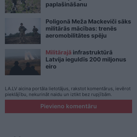
paplašināšanu
Poligonā Meža Mackeviči sāks
militārās mācības: trenēs
aeromobilitātes spēju
Militārajā
infrastruktūrā
Latvija ieguldīs 200 miljonus
eiro
LA.LV aicina portāla lietotājus, rakstot komentārus, ievērot
pieklājību, nekurināt naidu un iztikt bez rupjībām.
Pievieno komentāru