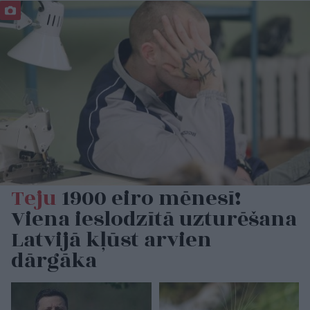
Teju
1900 eiro mēnesī!
Viena ieslodzītā uzturēšana
Latvijā kļūst arvien
dārgāka