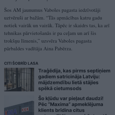
Šos AM jaunumus Vaboles pagasta iedzīvotāji
uztvēruši ar bažām. “Tās apmācības katru gadu
notiek vairāk un vairāk. Tāpēc ir skaidrs tas, ka arī
tehnikas pārvietošanās ir pa ceļam un arī šis
trokšņu līmenis,” uzsvēra Vaboles pagasta
pārbaldes vadītāja Aina Pabērza.
CITI ŠOBRĪD LASA
Traģēdija, kas pirms septiņiem
gadiem satricināja Latviju:
mājdzemdību lietā stājies
spēkā cietumsods
Šo kļūdu var pieļaut daudzi!
Pēc “Maxima” apmeklējuma
klients brīdina citus