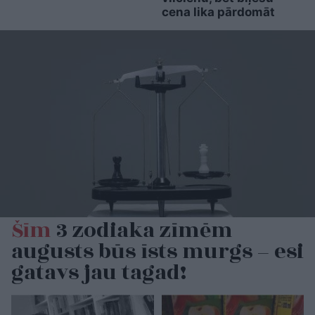
cena lika pārdomāt
Šīm
3 zodiaka zīmēm
augusts būs īsts murgs – esi
gatavs jau tagad!