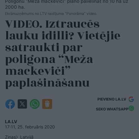
Poligonu “Meža mackeviči” plāno palielināt no 10 ha uz
2000 ha.
Ekrānuzņēmums no LTV raidījuma “Panorāma” video.
VIDEO. Iztraucēs
lauku idilli? Vietējie
satraukti par
poligona “Meža
mackeviči”
paplašināšanu
PIEVIENO LA.LV
SEKO WHATSAPP
LA.LV
17:11, 25. februāris 2020
Ziņas
Latvijā