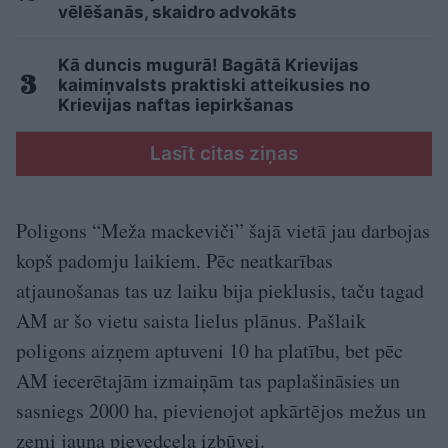
vēlēšanās, skaidro advokāts
Kā duncis mugurā! Bagātā Krievijas
kaimiņvalsts praktiski atteikusies no
Krievijas naftas iepirkšanas
Lasīt citas ziņas
Poligons “Meža mackeviči” šajā vietā jau darbojas
kopš padomju laikiem. Pēc neatkarības
atjaunošanas tas uz laiku bija pieklusis, taču tagad
AM ar šo vietu saista lielus plānus. Pašlaik
poligons aizņem aptuveni 10 ha platību, bet pēc
AM iecerētajām izmaiņām tas paplašināsies un
sasniegs 2000 ha, pievienojot apkārtējos mežus un
zemi jauna pievedceļa izbūvei.