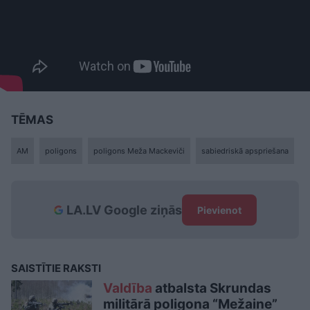
TĒMAS
AM
poligons
poligons Meža Mackeviči
sabiedriskā apspriešana
LA.LV Google ziņās
Pievienot
SAISTĪTIE RAKSTI
Valdība
atbalsta Skrundas
militārā poligona “Mežaine”