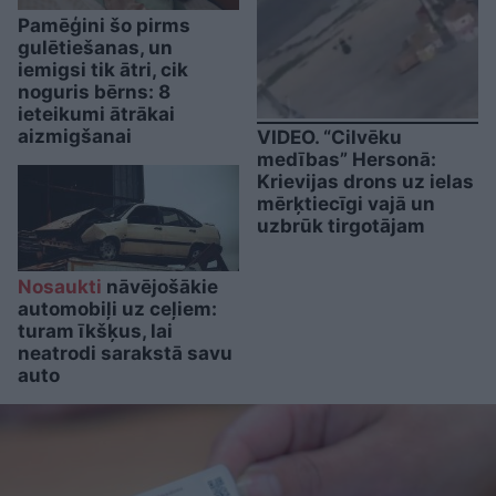
Pamēģini šo pirms
gulētiešanas, un
iemigsi tik ātri, cik
noguris bērns: 8
ieteikumi ātrākai
aizmigšanai
VIDEO. “Cilvēku
medības” Hersonā:
Krievijas drons uz ielas
mērķtiecīgi vajā un
uzbrūk tirgotājam
Nosaukti
nāvējošākie
automobiļi uz ceļiem:
turam īkšķus, lai
neatrodi sarakstā savu
auto