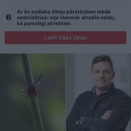
Ar šo zodiaka zīmju pārstāvjiem labāk
nestrīdēties: viņi vienmēr atradīs veidu,
kā pamatīgi atriebties
Lasīt citas ziņas