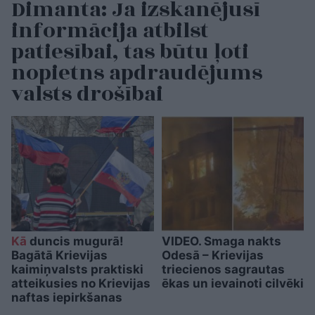
Dimanta: Ja izskanējusī
informācija atbilst
patiesībai, tas būtu ļoti
nopietns apdraudējums
valsts drošībai
Kā
duncis mugurā!
VIDEO. Smaga nakts
Bagātā Krievijas
Odesā – Krievijas
kaimiņvalsts praktiski
triecienos sagrautas
atteikusies no Krievijas
ēkas un ievainoti cilvēki
naftas iepirkšanas