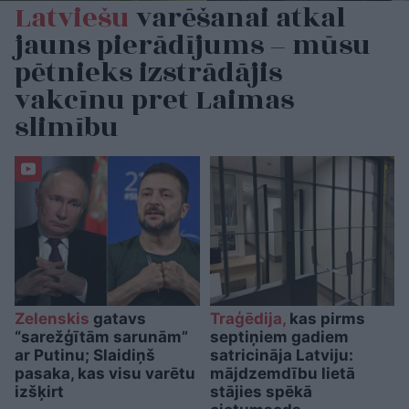
Latviešu
varēšanai atkal
jauns pierādījums – mūsu
pētnieks izstrādājis
vakcīnu pret Laimas
slimību
Zelenskis
gatavs
Traģēdija,
kas pirms
“sarežģītām sarunām”
septiņiem gadiem
ar Putinu; Slaidiņš
satricināja Latviju:
pasaka, kas visu varētu
mājdzemdību lietā
izšķirt
stājies spēkā