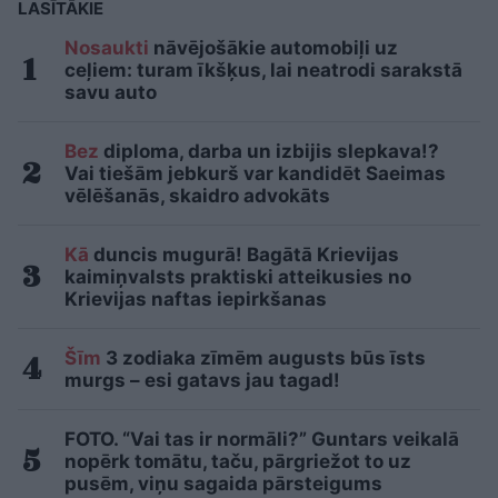
LASĪTĀKIE
Nosaukti
nāvējošākie automobiļi uz
ceļiem: turam īkšķus, lai neatrodi sarakstā
savu auto
Bez
diploma, darba un izbijis slepkava!?
Vai tiešām jebkurš var kandidēt Saeimas
vēlēšanās, skaidro advokāts
Kā
duncis mugurā! Bagātā Krievijas
kaimiņvalsts praktiski atteikusies no
Krievijas naftas iepirkšanas
Šīm
3 zodiaka zīmēm augusts būs īsts
murgs – esi gatavs jau tagad!
FOTO. “Vai tas ir normāli?” Guntars veikalā
nopērk tomātu, taču, pārgriežot to uz
pusēm, viņu sagaida pārsteigums