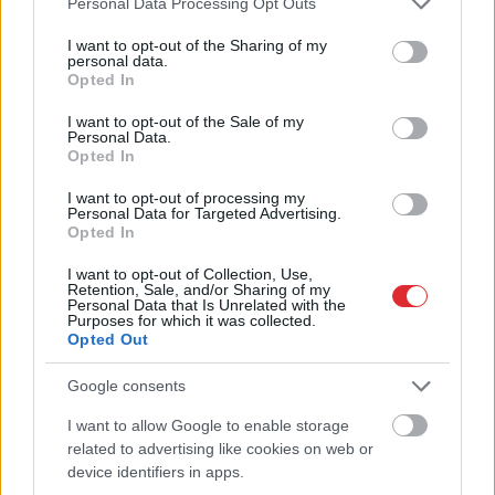
grābekļa
Personal Data Processing Opt Outs
services and may gather and store information including but
not limited to your visit or usage behaviour. You may click to
I want to opt-out of the Sharing of my
personal data.
grant or deny consent to Google and its third-party tags to
Opted In
use your data for below specified purposes in below Google
consent section.
I want to opt-out of the Sale of my
Personal Data.
Opted In
I want to opt-out of processing my
Personal Data for Targeted Advertising.
Opted In
Bez
diploma, darba un
FOTO.
“Vai tas ir
I want to opt-out of Collection, Use,
izbijis slepkava!? Vai
normāli?” Guntars
Retention, Sale, and/or Sharing of my
Personal Data that Is Unrelated with the
tiešām jebkurš var
veikalā nopērk tomātu,
Purposes for which it was collected.
kandidēt Saeimas
taču, pārgriežot to uz
Opted Out
vēlēšanās, skaidro
pusēm, viņu sagaida
advokāts
pārsteigums
Google consents
I want to allow Google to enable storage
Atcelt
Ziņot
related to advertising like cookies on web or
device identifiers in apps.