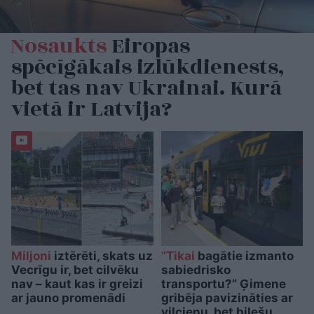
Nosaukts
Eiropas
spēcīgākais izlūkdienests,
bet tas nav Ukrainai. Kurā
vietā ir Latvija?
Miljoni
iztērēti, skats uz
“Tikai
bagātie izmanto
Vecrīgu ir, bet cilvēku
sabiedrisko
nav – kaut kas ir greizi
transportu?” Ģimene
ar jauno promenādi
gribēja pavizināties ar
vilcienu, bet biļešu