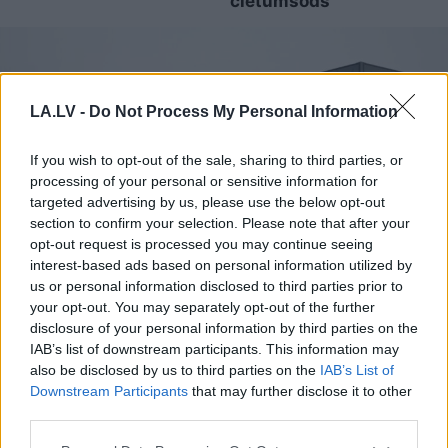
cietumsods
LA.LV -
Do Not Process My Personal Information
If you wish to opt-out of the sale, sharing to third parties, or
processing of your personal or sensitive information for
targeted advertising by us, please use the below opt-out
section to confirm your selection. Please note that after your
opt-out request is processed you may continue seeing
interest-based ads based on personal information utilized by
us or personal information disclosed to third parties prior to
Šo
kļūdu var pieļaut daudzi!
your opt-out. You may separately opt-out of the further
disclosure of your personal information by third parties on the
Pēc “Maxima”
IAB’s list of downstream participants. This information may
apmeklējuma klients
also be disclosed by us to third parties on the
IAB’s List of
brīdina citus autovadītājus
Downstream Participants
that may further disclose it to other
third parties.
neuzkāpt uz tā paša
Please note that this website/app uses one or more Google