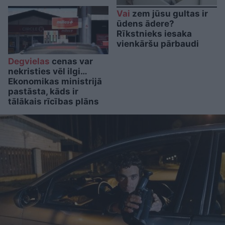
Vai
zem jūsu gultas ir
ūdens ādere?
Rīkstnieks iesaka
vienkāršu pārbaudi
Degvielas
cenas var
nekristies vēl ilgi…
Ekonomikas ministrijā
pastāsta, kāds ir
tālākais rīcības plāns