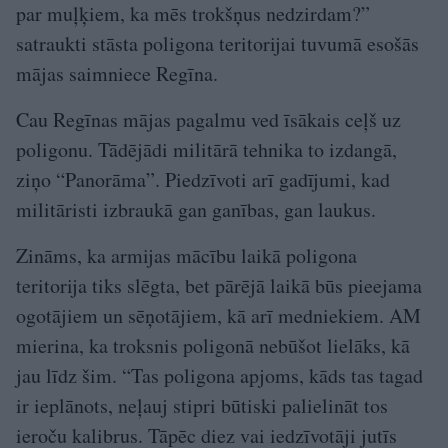
par muļķiem, ka mēs trokšņus nedzirdam?”
satraukti stāsta poligona teritorijai tuvumā esošās
mājas saimniece Regīna.
Cau Regīnas mājas pagalmu ved īsākais ceļš uz
poligonu. Tādējādi militārā tehnika to izdangā,
ziņo “Panorāma”. Piedzīvoti arī gadījumi, kad
militāristi izbraukā gan ganības, gan laukus.
Zināms, ka armijas mācību laikā poligona
teritorija tiks slēgta, bet pārējā laikā būs pieejama
ogotājiem un sēņotājiem, kā arī medniekiem. AM
mierina, ka troksnis poligonā nebūšot lielāks, kā
jau līdz šim. “Tas poligona apjoms, kāds tas tagad
ir ieplānots, neļauj stipri būtiski palielināt tos
ieroču kalibrus. Tāpēc diez vai iedzīvotāji jutīs