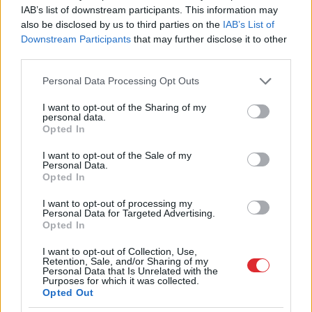
Džovanni Batistas Re vadītā mise.
IAB’s list of downstream participants. This information may
also be disclosed by us to third parties on the
IAB’s List of
Plkst.11.45 paredzēts bēru ceremonijas noslēgums.
Downstream Participants
that may further disclose it to other
third parties.
Plkst.13 sāksies bēru procesija un valstu
Please note that this website/app uses one or more Google
Personal Data Processing Opt Outs
delegācijas atstās Vatikānu.
services and may gather and store information including but
not limited to your visit or usage behaviour. You may click to
I want to opt-out of the Sharing of my
personal data.
No plkst.13 līdz plkst.14.30 bēru procesija
grant or deny consent to Google and its third-party tags to
Opted In
use your data for below specified purposes in below Google
virzīsies caur Romas centru.
consent section.
I want to opt-out of the Sale of my
Personal Data.
Plkst.14.30 procesija ieradīsies pie Svētās Marijas
Opted In
Madžori bazilikas.
I want to opt-out of processing my
Personal Data for Targeted Advertising.
Opted In
Plkst.15 Franciska zārks tiks guldīts Svētās
Marijas Madžori bazilikas kriptā, taču šī
I want to opt-out of Collection, Use,
Retention, Sale, and/or Sharing of my
ceremonija publikai nebūs pieejama.
Personal Data that Is Unrelated with the
Purposes for which it was collected.
Opted Out
Tiešraidi no Vatikāna variet skatīties