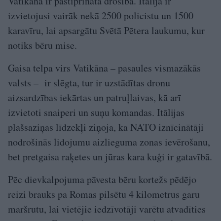
Vatikānā ir pastiprināta drošība. Itālija ir
izvietojusi vairāk nekā 2500 policistu un 1500
karavīru, lai apsargātu Svētā Pētera laukumu, kur
notiks bēru mise.
Gaisa telpa virs Vatikāna – pasaules vismazākās
valsts – ir slēgta, tur ir uzstādītas dronu
aizsardzības iekārtas un patruļlaivas, kā arī
izvietoti snaiperi un suņu komandas. Itālijas
plašsaziņas līdzekļi ziņoja, ka NATO iznīcinātāji
nodrošinās lidojumu aizlieguma zonas ievērošanu,
bet pretgaisa raķetes un jūras kara kuģi ir gatavībā.
Pēc dievkalpojuma pāvesta bēru kortežs pēdējo
reizi brauks pa Romas pilsētu 4 kilometrus garu
maršrutu, lai vietējie iedzīvotāji varētu atvadīties