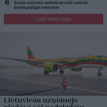
Sveša sieviete veikalā brutāli uzbrūk
deviņgadīgai meitenei
Lasīt citas ziņas
Lietuviešu uzņēmējs