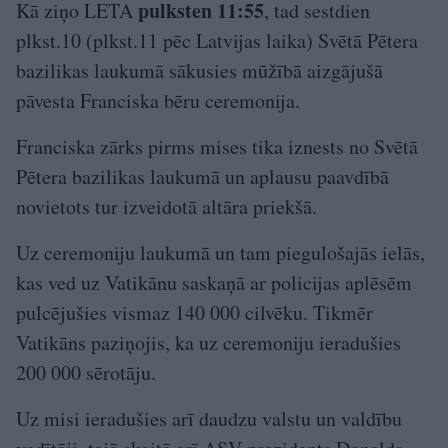
pulksten 11:55
Kā ziņo LETA
, tad sestdien
plkst.10 (plkst.11 pēc Latvijas laika) Svētā Pētera
bazilikas laukumā sākusies mūžībā aizgājušā
pāvesta Franciska bēru ceremonija.
Franciska zārks pirms mises tika iznests no Svētā
Pētera bazilikas laukumā un aplausu paavdībā
novietots tur izveidotā altāra priekšā.
Uz ceremoniju laukumā un tam piegulošajās ielās,
kas ved uz Vatikānu saskaņā ar policijas aplēsēm
pulcējušies vismaz 140 000 cilvēku. Tikmēr
Vatikāns paziņojis, ka uz ceremoniju ieradušies
200 000 sērotāju.
Uz misi ieradušies arī daudzu valstu un valdību