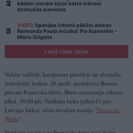
kādām sievām kļūst katrā mēnesī
dzimušās sievietes
VIDEO.
Spānijas lidostā pēkšņi atskan
Raimonda Paula mūzika! Pie klavierēm –
Māris Grigalis
Lasīt citas ziņas
Valstu vadītāji, karaļnamu pārstāvji un sērojošie
līdzcilvēki šodien, 26.aprīlī, piedalīsies Romas
pāvesta Franciska bērēs. Bēru ceremonija sāksies
plkst. 10.00 pēc Vatikāna laika (plkst.11 pēc
Latvijas laika), vēsta ārvalstu medijs “
Deutsche
Welle
“.
Vatikānā uz pāvesta Franciska bēru misi Svētā