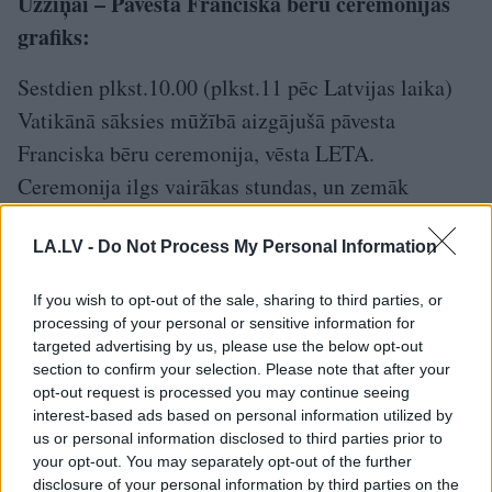
Uzziņai – Pāvesta Franciska bēru ceremonijas
grafiks:
Sestdien plkst.10.00 (plkst.11 pēc Latvijas laika)
Vatikānā sāksies mūžībā aizgājušā pāvesta
Franciska bēru ceremonija, vēsta LETA.
Ceremonija ilgs vairākas stundas, un zemāk
sniedzam tās norises grafiku. To vadīs kardinālu
LA.LV -
Do Not Process My Personal Information
kolēģijas dekāns Džovanni Batista Re.
Plkst.9 Svētā Pētera bazilikā Vatikānā sāks
If you wish to opt-out of the sale, sharing to third parties, or
processing of your personal or sensitive information for
ierasties kardināli.
targeted advertising by us, please use the below opt-out
section to confirm your selection. Please note that after your
Plkst.9.30 Svētā Pētera bazilikā sāks ierasties
opt-out request is processed you may continue seeing
oficiālās valstu delegācijas.
interest-based ads based on personal information utilized by
us or personal information disclosed to third parties prior to
your opt-out. You may separately opt-out of the further
Plkst.10 sāksies kardinālu kolēģijas dekāna
disclosure of your personal information by third parties on the