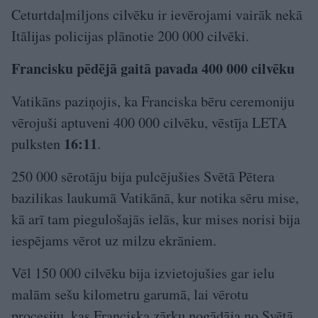
Ceturtdaļmiljons cilvēku ir ievērojami vairāk nekā
Itālijas policijas plānotie 200 000 cilvēki.
Francisku pēdējā gaitā pavada 400 000 cilvēku
Vatikāns paziņojis, ka Franciska bēru ceremoniju
vērojuši aptuveni 400 000 cilvēku, vēstīja LETA
16:11
pulksten
.
250 000 sērotāju bija pulcējušies Svētā Pētera
bazilikas laukumā Vatikānā, kur notika sēru mise,
kā arī tam piegulošajās ielās, kur mises norisi bija
iespējams vērot uz milzu ekrāniem.
Vēl 150 000 cilvēku bija izvietojušies gar ielu
malām sešu kilometru garumā, lai vērotu
procesiju, kas Franciska zārku nogādāja no Svētā