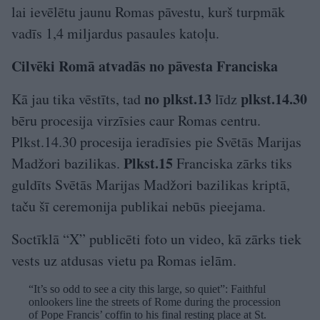
lai ievēlētu jaunu Romas pāvestu, kurš turpmāk
vadīs 1,4 miljardus pasaules katoļu.
Cilvēki Romā atvadās no pāvesta Franciska
no plkst.13
plkst.14.30
Kā jau tika vēstīts, tad
līdz
bēru procesija virzīsies caur Romas centru.
Plkst.14.30 procesija ieradīsies pie Svētās Marijas
Plkst.15
Madžori bazilikas.
Franciska zārks tiks
guldīts Svētās Marijas Madžori bazilikas kriptā,
taču šī ceremonija publikai nebūs pieejama.
Soctīklā “X” publicēti foto un video, kā zārks tiek
vests uz atdusas vietu pa Romas ielām.
“It’s so odd to see a city this large, so quiet”: Faithful
onlookers line the streets of Rome during the procession
of Pope Francis’ coffin to his final resting place at St.