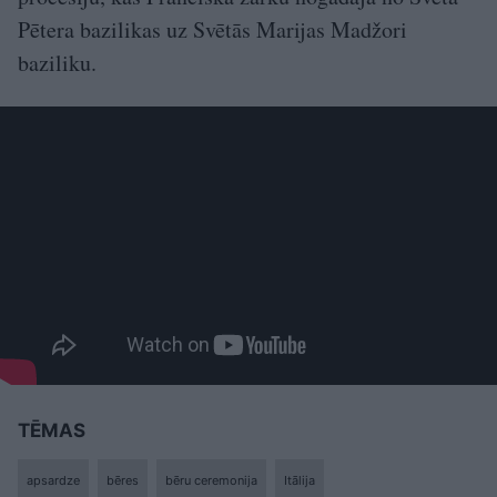
Pētera bazilikas uz Svētās Marijas Madžori
baziliku.
TĒMAS
apsardze
bēres
bēru ceremonija
Itālija