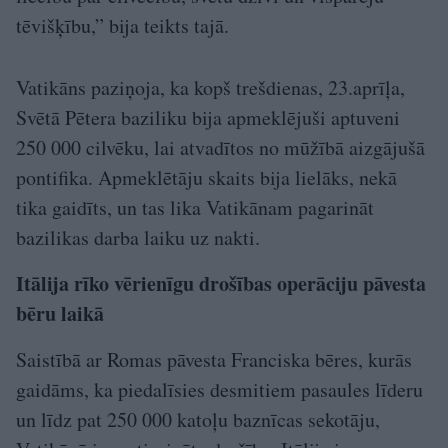
tēvišķību,” bija teikts tajā.
Vatikāns paziņoja, ka kopš trešdienas, 23.aprīļa,
Svētā Pētera baziliku bija apmeklējuši aptuveni
250 000 cilvēku, lai atvadītos no mūžībā aizgājušā
pontifika. Apmeklētāju skaits bija lielāks, nekā
tika gaidīts, un tas lika Vatikānam pagarināt
bazilikas darba laiku uz nakti.
Itālija rīko vērienīgu drošības operāciju pāvesta
bēru laikā
Saistībā ar Romas pāvesta Franciska bēres, kurās
gaidāms, ka piedalīsies desmitiem pasaules līderu
un līdz pat 250 000 katoļu baznīcas sekotāju,