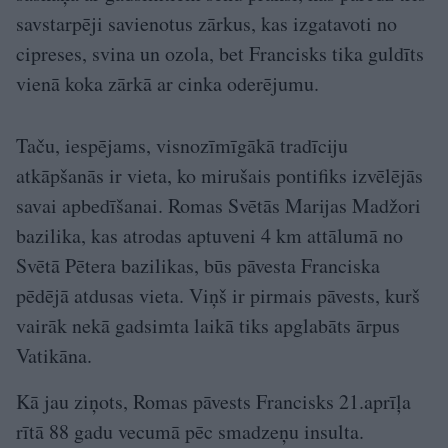
savstarpēji savienotus zārkus, kas izgatavoti no
cipreses, svina un ozola, bet Francisks tika guldīts
vienā koka zārkā ar cinka oderējumu.
Taču, iespējams, visnozīmīgākā tradīciju
atkāpšanās ir vieta, ko mirušais pontifiks izvēlējās
savai apbedīšanai. Romas Svētās Marijas Madžori
bazilika, kas atrodas aptuveni 4 km attālumā no
Svētā Pētera bazilikas, būs pāvesta Franciska
pēdējā atdusas vieta. Viņš ir pirmais pāvests, kurš
vairāk nekā gadsimta laikā tiks apglabāts ārpus
Vatikāna.
Kā jau ziņots, Romas pāvests Francisks 21.aprīļa
rītā 88 gadu vecumā pēc smadzeņu insulta.