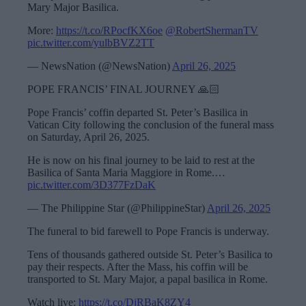
Mary Major Basilica.
More:
https://t.co/RPocfKX6oe
@RobertShermanTV
pic.twitter.com/yulbBVZ2TT
— NewsNation (@NewsNation)
April 26, 2025
POPE FRANCIS’ FINAL JOURNEY 🙏🏻
Pope Francis’ coffin departed St. Peter’s Basilica in
Vatican City following the conclusion of the funeral mass
on Saturday, April 26, 2025.
He is now on his final journey to be laid to rest at the
Basilica of Santa Maria Maggiore in Rome.…
pic.twitter.com/3D377FzDaK
— The Philippine Star (@PhilippineStar)
April 26, 2025
The funeral to bid farewell to Pope Francis is underway.
Tens of thousands gathered outside St. Peter’s Basilica to
pay their respects. After the Mass, his coffin will be
transported to St. Mary Major, a papal basilica in Rome.
Watch live:
https://t.co/DjRBaK8ZY4