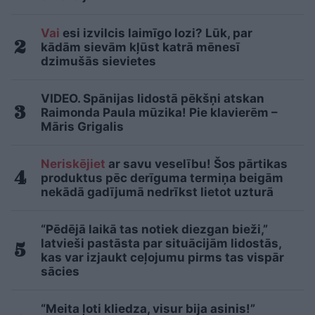
Vai
esi izvilcis laimīgo lozi? Lūk, par
kādām sievām kļūst katrā mēnesī
dzimušās sievietes
VIDEO. Spānijas lidostā pēkšņi atskan
Raimonda Paula mūzika! Pie klavierēm –
Māris Grigalis
Neriskējiet
ar savu veselību! Šos pārtikas
produktus pēc derīguma termiņa beigām
nekādā gadījumā nedrīkst lietot uzturā
“Pēdējā laikā tas notiek diezgan bieži,”
latvieši pastāsta par situācijām lidostās,
kas var izjaukt ceļojumu pirms tas vispār
sācies
“Meita ļoti kliedza, visur bija asinis!”