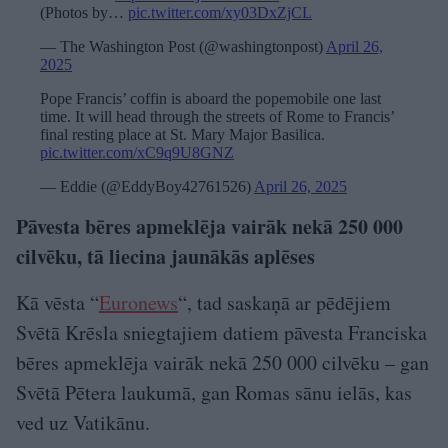
(Photos by…
pic.twitter.com/xy03DxZjCL
— The Washington Post (@washingtonpost)
April 26,
2025
Pope Francis’ coffin is aboard the popemobile one last
time. It will head through the streets of Rome to Francis’
final resting place at St. Mary Major Basilica.
pic.twitter.com/xC9q9U8GNZ
— Eddie (@EddyBoy42761526)
April 26, 2025
Pāvesta bēres apmeklēja vairāk nekā 250 000
cilvēku, tā liecina jaunākās aplēses
Kā vēsta “
Euronews
“, tad saskaņā ar pēdējiem
Svētā Krēsla sniegtajiem datiem pāvesta Franciska
bēres apmeklēja vairāk nekā 250 000 cilvēku – gan
Svētā Pētera laukumā, gan Romas sānu ielās, kas
ved uz Vatikānu.