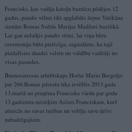
Francisks, kas vadīja katoļu baznīcu pēdējos 12
gadus, paudis vēlmi tikt apglabāts ārpus Vatikāna
sienām Romas Svētās Marijas Madžori bazilikā.
Lai gan nelaiķis paudis vēmi, lai viņa bēru
ceremonija būtu pieticīga, sagaidāms, ka tajā
piedalīsies daudzi valstu un valdību vadītāji no
visas pasaules.
Buenosairesas arhibīskaps Horhe Mario Bergoljo
par 266.Romas pāvestu tika ievēlēts 2013.gada
13.martā un pieņēma Franciska vārdu par godu
13.gadsimta mistiķim Asīzes Franciskam, kurš
atteicās no savas turības un veltīja savu dzīvi
nabadzīgajiem.