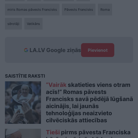
miris Romas pāvests Francisks
Pāvests Francisks
Roma
sērotāji
Vatikāns
LA.LV Google ziņās
Pievienot
SAISTĪTIE RAKSTI
“Vairāk
skatieties viens otram
acīs!” Romas pāvests
Francisks savā pēdējā lūgšanā
aicinājis, lai jaunās
tehnoloģijas neaizvieto
cilvēciskās attiecības
Tieši
pirms pāvesta Franciska