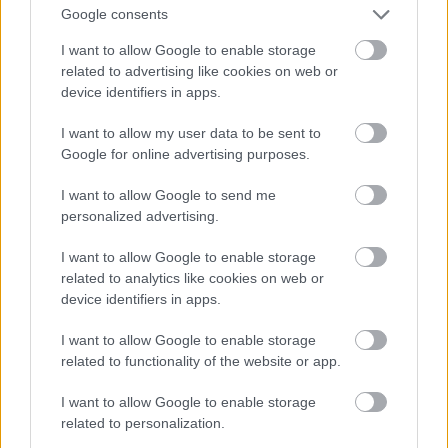
“Euronews” kanālā “YouTube” šeit:
Google consents
I want to allow Google to enable storage
Atcelt
Ziņot
related to advertising like cookies on web or
device identifiers in apps.
I want to allow my user data to be sent to
Google for online advertising purposes.
I want to allow Google to send me
personalized advertising.
I want to allow Google to enable storage
related to analytics like cookies on web or
device identifiers in apps.
I want to allow Google to enable storage
Uz Franciska bēru ceremoniju pulcējas 140 000
related to functionality of the website or app.
cilvēku
I want to allow Google to enable storage
pulksten 10.54
Kā vēsta LETA šodien
, tad
related to personalization.