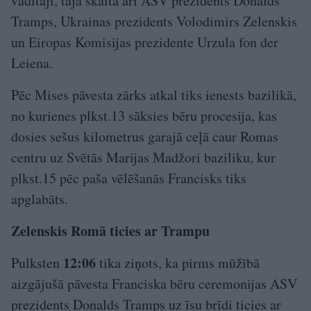
vadītāji, tajā skaitā arī ASV prezidents Donalds
Tramps, Ukrainas prezidents Volodimirs Zelenskis
un Eiropas Komisijas prezidente Urzula fon der
Leiena.
Pēc Mises pāvesta zārks atkal tiks ienests bazilikā,
no kurienes plkst.13 sāksies bēru procesija, kas
dosies sešus kilometrus garajā ceļā caur Romas
centru uz Svētās Marijas Madžori baziliku, kur
plkst.15 pēc paša vēlēšanās Francisks tiks
apglabāts.
Zelenskis Romā ticies ar Trampu
12:06
Pulksten
tika ziņots, ka pirms mūžībā
aizgājušā pāvesta Franciska bēru ceremonijas ASV
prezidents Donalds Tramps uz īsu brīdi ticies ar