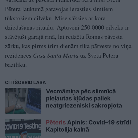
Pētera laukumā gatavojas ierasties simtiem
tūkstošiem cilvēku. Mise sāksies ar kora
dziedāšanas rituālu. Aptuveni 250 0000 cilvēku ir
stāvējuši garajā rinā, lai redzētu Romas pāvesta
zārku, kas pirms trim dienām tika pārvests no viņa
rezidences
Casa Santa Marta
uz Svētā Pētera
baziliku.
CITI ŠOBRĪD LASA
Vecmāmiņa pēc slimnīcā
pieļautas kļūdas paliek
neatgriezeniski sakropļota
Pēteris
Apinis: Covid–19 strīdi
Kapitolija kalnā