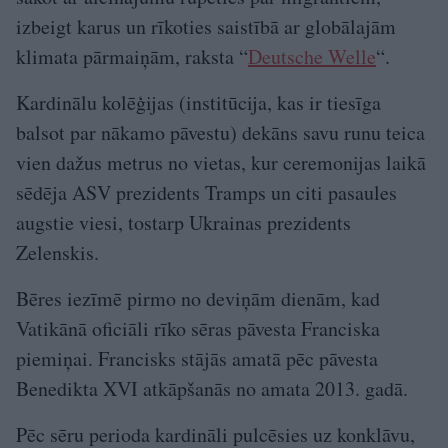
izbeigt karus un rīkoties saistībā ar globālajām
klimata pārmaiņām, raksta “
Deutsche Welle
“.
Kardinālu kolēģijas (institūcija, kas ir tiesīga
balsot par nākamo pāvestu) dekāns savu runu teica
vien dažus metrus no vietas, kur ceremonijas laikā
sēdēja ASV prezidents Tramps un citi pasaules
augstie viesi, tostarp Ukrainas prezidents
Zelenskis.
Bēres iezīmē pirmo no deviņām dienām, kad
Vatikānā oficiāli rīko sēras pāvesta Franciska
piemiņai. Francisks stājās amatā pēc pāvesta
Benedikta XVI atkāpšanās no amata 2013. gadā.
Pēc sēru perioda kardināli pulcēsies uz konklāvu,