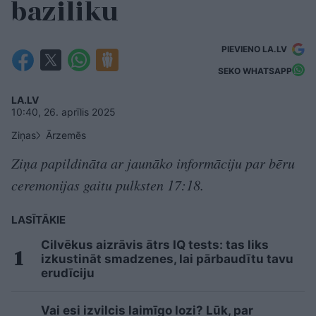
baziliku
PIEVIENO LA.LV
SEKO WHATSAPP
LA.LV
10:40, 26. aprīlis 2025
Ziņas
Ārzemēs
Ziņa papildināta ar jaunāko informāciju par bēru
ceremonijas gaitu pulksten 17:18.
LASĪTĀKIE
Cilvēkus aizrāvis ātrs IQ tests: tas liks
izkustināt smadzenes, lai pārbaudītu tavu
erudīciju
Vai esi izvilcis laimīgo lozi? Lūk, par