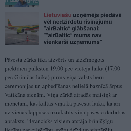
Lietuviešu
uzņēmējs piedāvā
vēl nedzirdētu risinājumu
“airBaltic” glābšanai:
“”airBaltic” mums nav
vienkārši uzņēmums”
Pāvesta zārks tika aizvērts un aizzīmogots
piektdien pulksten 19.00 pēc vietējā laika (17.00
pēc Griničas laika) pirms viņa valsts bēru
ceremonijas un apbedīšanas nelielā baznīcā ārpus
Vatikāna sienām. Viņa zārkā atradās maisiņš ar
monētām, kas kaltas viņa kā pāvesta laikā, kā arī
uz vienas lappuses uzrakstīts viņa pāvesta darbības
apraksts. “Francisks visiem atstāja brīnišķīgu
liecību par cilvēcību, svētu dzīvi un vispārēju