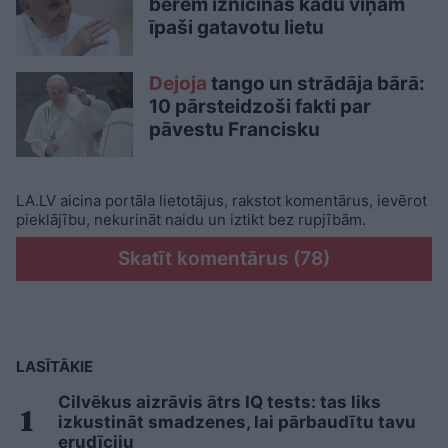
bērēm iznīcinās kādu viņam
īpaši gatavotu lietu
Dejoja
tango un strādāja bārā:
10 pārsteidzoši fakti par
pāvestu Francisku
LA.LV aicina portāla lietotājus, rakstot komentārus, ievērot
pieklājību, nekurināt naidu un iztikt bez rupjībām.
Skatīt komentārus (78)
LASĪTĀKIE
Cilvēkus aizrāvis ātrs IQ tests: tas liks
izkustināt smadzenes, lai pārbaudītu tavu
erudīciju