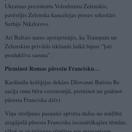
Ukrainas prezidentu Volodimiru Zelenskis,
pavēstījis Zelenska kancelejas preses sekretārs
Serhijs Nikiforovs.
Arī Baltais nams apstiprinājis, ka Trampam un
Zelenskim privātās tikšanās laikā bijusi “ļoti
produktīva saruna”.
Pieminot Romas pāvestu Francisku…
Kardinālu kolēģijas dekāns Džovanni Batista Re
sacīja runu bēru ceremonijā, pieminot un godinot
pāvesta Franciska dzīvi.
Viņa vēstījums pasaulei aptvēra dažas no mūžībā
aizgājušā pāvesta Franciska iecienītākajām tēmām,
sākot ar aicinājumu rūpēties par migrantiem,