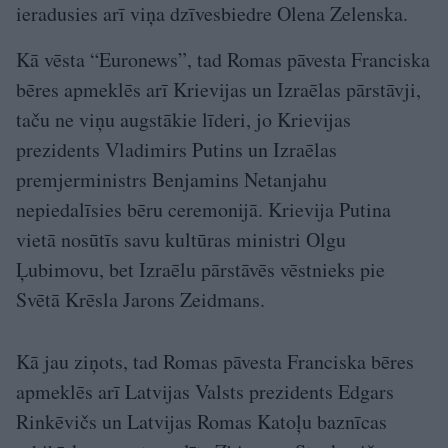
ieradusies arī viņa dzīvesbiedre Olena Zelenska.
Kā vēsta “Euronews”, tad Romas pāvesta Franciska
bēres apmeklēs arī Krievijas un Izraēlas pārstāvji,
taču ne viņu augstākie līderi, jo Krievijas
prezidents Vladimirs Putins un Izraēlas
premjerministrs Benjamins Netanjahu
nepiedalīsies bēru ceremonijā. Krievija Putina
vietā nosūtīs savu kultūras ministri Olgu
Ļubimovu, bet Izraēlu pārstāvēs vēstnieks pie
Svētā Krēsla Jarons Zeidmans.
Kā jau ziņots, tad Romas pāvesta Franciska bēres
apmeklēs arī Latvijas Valsts prezidents Edgars
Rinkēvičs un Latvijas Romas Katoļu baznīcas