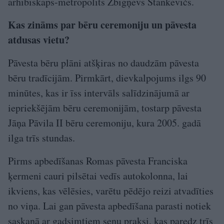
arhibīskaps-metropolīts Zbigņevs Stankevičs.
Kas zināms par bēru ceremoniju un pāvesta
atdusas vietu?
Pāvesta bēru plāni atšķiras no daudzām pāvesta
bēru tradīcijām. Pirmkārt, dievkalpojums ilgs 90
minūtes, kas ir īss intervāls salīdzinājumā ar
iepriekšējām bēru ceremonijām, tostarp pāvesta
Jāņa Pāvila II bēru ceremoniju, kura 2005. gadā
ilga trīs stundas.
Pirms apbedīšanas Romas pāvesta Franciska
ķermeni cauri pilsētai vedīs autokolonna, lai
ikviens, kas vēlēsies, varētu pēdējo reizi atvadīties
no viņa. Lai gan pāvesta apbedīšana parasti notiek
saskaņā ar gadsimtiem senu praksi, kas paredz trīs