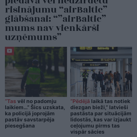
piedāvā vēl nedzirdētu
risinājumu “airBaltic”
glābšanai: “”airBaltic”
mums nav vienkārši
uzņēmums”
“Tas
vēl no padomju
“Pēdējā
laikā tas notiek
laikiem…” Šics uzskata,
diezgan bieži,” latvieši
ka policijā joprojām
pastāsta par situācijām
pastāv savstarpēja
lidostās, kas var izjaukt
piesegšana
ceļojumu pirms tas
vispār sācies