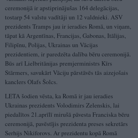
ceremonijā ir apstiprinājušas 164 delegācijas,
tostarp 54 valstu vadītāji un 12 valdnieki. ASV
prezidents Tramps jau ir ieradies Romā, un viņam,
tāpat kā Argentīnas, Francijas, Gabonas, Itālijas,
Filipīnu, Polijas, Ukrainas un Vācijas
prezidentiem, ir paredzēta dalība bēru ceremonijā.
Būs arī Lielbritānijas premjerministrs Kīrs
Stārmers, savukārt Vāciju pārstāvēs tās aizejošais
kanclers Olafs Šolcs.
LETA šodien vēsta, ka Romā ir jau ieradies
Ukrainas prezidents Volodimirs Zelenskis, lai
piedalītos 21.aprīlī mirušā pāvesta Franciska bēru
ceremonijā, pavēstījis prezidenta preses sekretārs
Serhijs Nikiforovs. Ar prezidentu kopā Romā