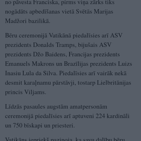
no pāvesta Franciska, pirms viņa zārks tiks
nogādāts apbedīšanas vietā Svētās Marijas
Madžori bazilikā.
Bēru ceremonijā Vatikānā piedalīsies arī ASV
prezidents Donalds Tramps, bijušais ASV
prezidents Džo Baidens, Francijas prezidents
Emanuels Makrons un Brazīlijas prezidents Luizs
Inasiu Lula da Silva. Piedalīsies arī vairāk nekā
desmit karaļnamu pārstāvji, tostarp Lielbritānijas
princis Viljams.
Līdzās pasaules augstām amatpersonām
ceremonijā piedalīsies arī aptuveni 224 kardināli
un 750 bīskapi un priesteri.
Vatikāns iepriekš paziņoja, ka savu dalību bēru