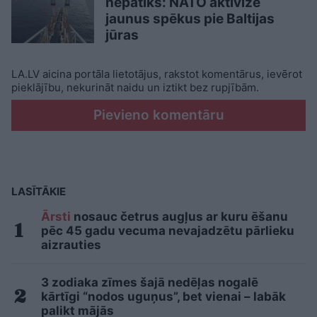
nepatiks: NATO aktivizē
jaunus spēkus pie Baltijas
jūras
LA.LV aicina portāla lietotājus, rakstot komentārus, ievērot
pieklājību, nekurināt naidu un iztikt bez rupjībām.
Pievieno komentāru
LASĪTĀKIE
Ārsti
nosauc četrus augļus ar kuru ēšanu
pēc 45 gadu vecuma nevajadzētu pārlieku
aizrauties
3 zodiaka zīmes šajā nedēļas nogalē
kārtīgi “nodos uguņus”, bet vienai – labāk
palikt mājās