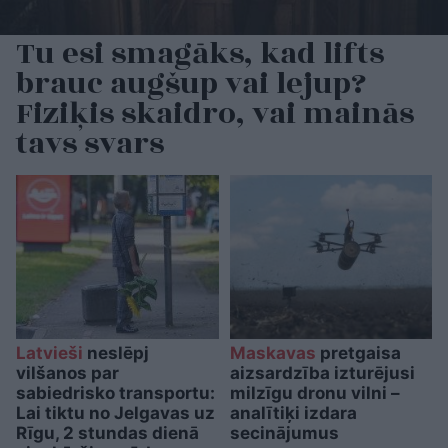
Tu esi smagāks, kad lifts
brauc augšup vai lejup?
Fiziķis skaidro, vai mainās
tavs svars
Latvieši
neslēpj
Maskavas
pretgaisa
vilšanos par
aizsardzība izturējusi
sabiedrisko transportu:
milzīgu dronu vilni –
Lai tiktu no Jelgavas uz
analītiķi izdara
Rīgu, 2 stundas dienā
secinājumus