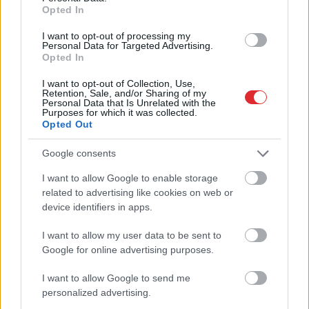
Opted In
atklāj, ko ekspertīzē
nonāk uzmanības
konstatēja nošauto
centrā – šoreiz ar
I want to opt-out of processing my
suņu kuņģos
superdārgu pulksteni
Personal Data for Targeted Advertising.
Opted In
I want to opt-out of Collection, Use,
Retention, Sale, and/or Sharing of my
Personal Data that Is Unrelated with the
Purposes for which it was collected.
Opted Out
Google consents
I want to allow Google to enable storage
Atcelt
Ziņot
related to advertising like cookies on web or
device identifiers in apps.
I want to allow my user data to be sent to
TESTS. Tikai cilvēki ar
Google for online advertising purposes.
laucinieka DNS spēs iegūt
I want to allow Google to send me
80% šajā lauku gudrību
personalized advertising.