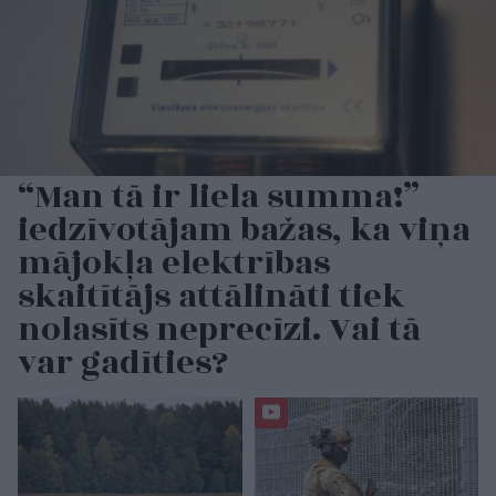
“Man tā ir liela summa!”
iedzīvotājam bažas, ka viņa
mājokļa elektrības
skaitītājs attālināti tiek
nolasīts neprecīzi. Vai tā
var gadīties?