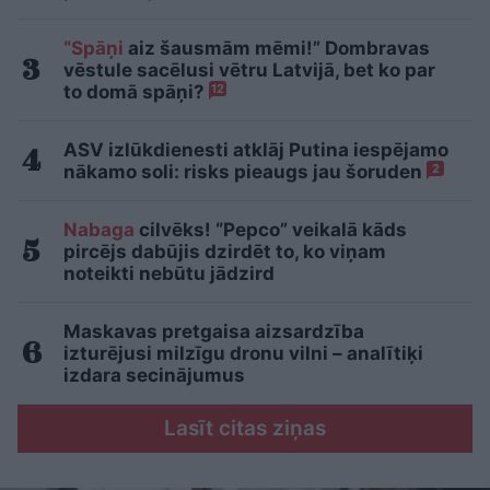
“Spāņi
aiz šausmām mēmi!” Dombravas
vēstule sacēlusi vētru Latvijā, bet ko par
to domā spāņi?
12
ASV izlūkdienesti atklāj Putina iespējamo
nākamo soli: risks pieaugs jau šoruden
2
Nabaga
cilvēks! “Pepco” veikalā kāds
pircējs dabūjis dzirdēt to, ko viņam
noteikti nebūtu jādzird
Maskavas pretgaisa aizsardzība
izturējusi milzīgu dronu vilni – analītiķi
izdara secinājumus
Lasīt citas ziņas