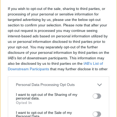
If you wish to opt-out of the sale, sharing to third parties, or
processing of your personal or sensitive information for
targeted advertising by us, please use the below opt-out
3
zodiaka zīmes šajā
section to confirm your selection. Please note that after your
opt-out request is processed you may continue seeing
nedēļas nogalē kārtīgi
interest-based ads based on personal information utilized by
“nodos uguņus”, bet vienai
us or personal information disclosed to third parties prior to
your opt-out. You may separately opt-out of the further
– labāk palikt mājās
disclosure of your personal information by third parties on the
IAB’s list of downstream participants. This information may
also be disclosed by us to third parties on the
IAB’s List of
Downstream Participants
that may further disclose it to other
third parties.
Please note that this website/app uses one or more Google
Personal Data Processing Opt Outs
services and may gather and store information including but
not limited to your visit or usage behaviour. You may click to
I want to opt-out of the Sharing of my
personal data.
grant or deny consent to Google and its third-party tags to
Opted In
use your data for below specified purposes in below Google
“Tik daudz melu…”
“Tu varētu aizvērties!”
consent section.
I want to opt-out of the Sale of my
Modris Konovalovs
Beata Jonīte jau atkal
Personal Data.