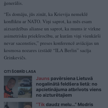
ģenerālis.
“Es domāju, jūs zināt, ka Krievija nemeklē
konfliktu ar NATO. Viņi saprot, ka mēs esam
aizsardzības alianse un saprot, ka mums ir virkne
asimetrisku priekšrocību, ar kurām viņi vienkārši
nevar sacensties,” preses konferencē aviācijas un
kosmosa nozares izstādē “ILA Berlin” sacīja
Grinkevičs.
CITI ŠOBRĪD LASA
Jauns
pavērsiena Lietuvā
nogalinātā feldšera lietā: no
apcietinājuma atbrīvots viens
no aizturētajiem
“Tik
daudz melu…” Modris