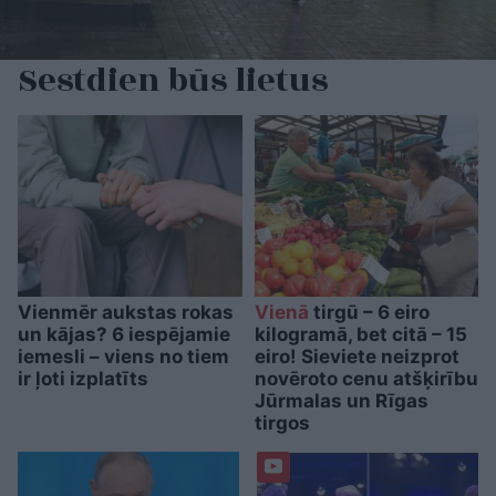
Sestdien būs lietus
Vienmēr aukstas rokas
Vienā
tirgū – 6 eiro
un kājas? 6 iespējamie
kilogramā, bet citā – 15
iemesli – viens no tiem
eiro! Sieviete neizprot
ir ļoti izplatīts
novēroto cenu atšķirību
Jūrmalas un Rīgas
tirgos