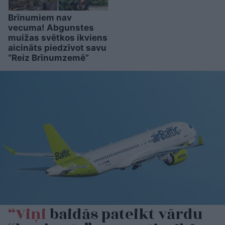
Brīnumiem nav
vecuma! Abgunstes
muižas svētkos ikviens
aicināts piedzīvot savu
“Reiz Brīnumzemē”
“Viņi
baidās pateikt vārdu