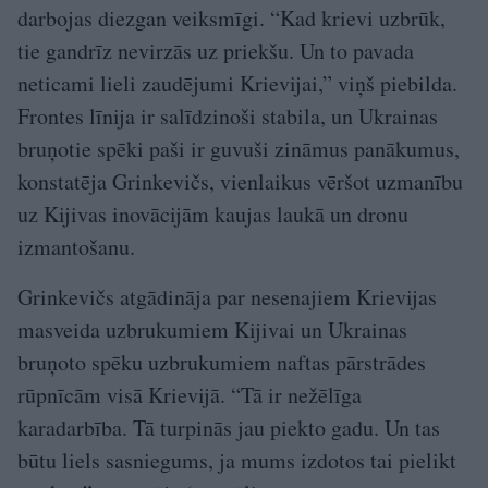
darbojas diezgan veiksmīgi. “Kad krievi uzbrūk,
tie gandrīz nevirzās uz priekšu. Un to pavada
neticami lieli zaudējumi Krievijai,” viņš piebilda.
Frontes līnija ir salīdzinoši stabila, un Ukrainas
bruņotie spēki paši ir guvuši zināmus panākumus,
konstatēja Grinkevičs, vienlaikus vēršot uzmanību
uz Kijivas inovācijām kaujas laukā un dronu
izmantošanu.
Grinkevičs atgādināja par nesenajiem Krievijas
masveida uzbrukumiem Kijivai un Ukrainas
bruņoto spēku uzbrukumiem naftas pārstrādes
rūpnīcām visā Krievijā. “Tā ir nežēlīga
karadarbība. Tā turpinās jau piekto gadu. Un tas
būtu liels sasniegums, ja mums izdotos tai pielikt