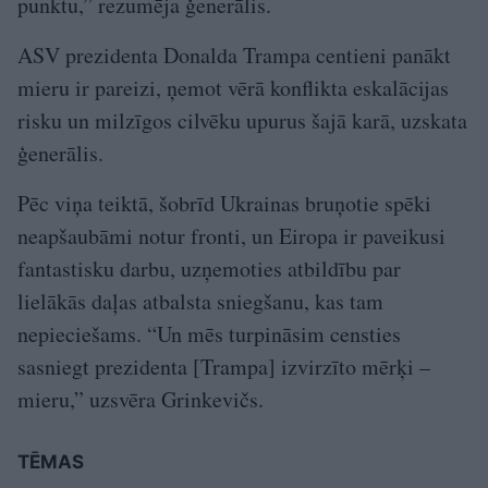
punktu,” rezumēja ģenerālis.
ASV prezidenta Donalda Trampa centieni panākt
mieru ir pareizi, ņemot vērā konflikta eskalācijas
risku un milzīgos cilvēku upurus šajā karā, uzskata
ģenerālis.
Pēc viņa teiktā, šobrīd Ukrainas bruņotie spēki
neapšaubāmi notur fronti, un Eiropa ir paveikusi
fantastisku darbu, uzņemoties atbildību par
lielākās daļas atbalsta sniegšanu, kas tam
nepieciešams. “Un mēs turpināsim censties
sasniegt prezidenta [Trampa] izvirzīto mērķi –
mieru,” uzsvēra Grinkevičs.
TĒMAS