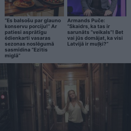
“Es balsošu par glauno
Armands Puče:
konservu porciju!” Ar
“Skaidrs, ka tas ir
patiesi asprātīgu
sarunāts “veikals”! Bet
ēdienkarti vasaras
vai jūs domājat, ka visi
sezonas noslēgumā
Latvijā ir muļķi?”
sasmīdina “Ezītis
miglā”