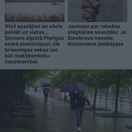
Viņš apstājies un sācis
Jaunups par robežas
peldēt uz vietas…
slēgšanas skandālu: Ja
Sieviete atpūtā Pierīgas
Dombrava nemelo,
ezerā piedzīvojusi, cik
Kozlovskim jāatkāpjas
briesmīgas sekas var
būt makšķernieku
neuzmanībai