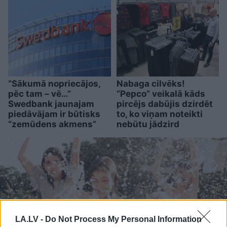
“Sākumā nopriecājos,
Nabaga cilvēks!
pēc tam – vē…”
“Pepco” veikalā kāds
Swedbank jaunajam
pircējs dabūjis dzirdēt
piedāvājam ir būtisks
to, ko viņam noteikti
“zemūdens akmens”
nebūtu jādzird
LA.LV -
Do Not Process My Personal Information