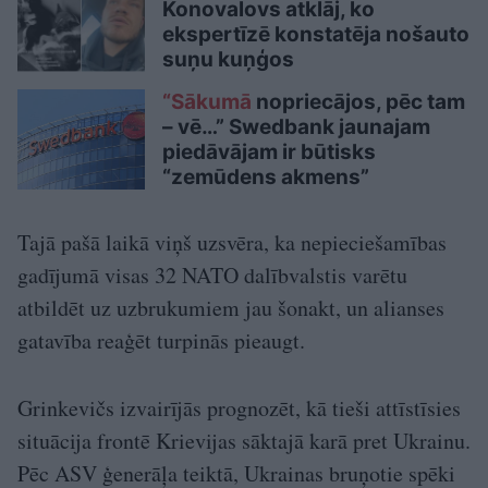
Konovalovs atklāj, ko
ekspertīzē konstatēja nošauto
suņu kuņģos
“Sākumā
nopriecājos, pēc tam
– vē…” Swedbank jaunajam
piedāvājam ir būtisks
“zemūdens akmens”
Tajā pašā laikā viņš uzsvēra, ka nepieciešamības
gadījumā visas 32 NATO dalībvalstis varētu
atbildēt uz uzbrukumiem jau šonakt, un alianses
gatavība reaģēt turpinās pieaugt.
Grinkevičs izvairījās prognozēt, kā tieši attīstīsies
situācija frontē Krievijas sāktajā karā pret Ukrainu.
Pēc ASV ģenerāļa teiktā, Ukrainas bruņotie spēki