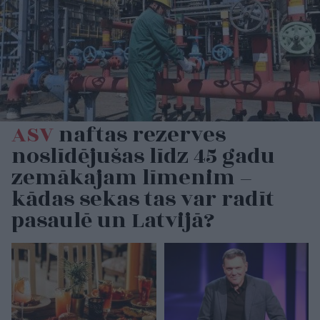
ASV
naftas rezerves
noslīdējušas līdz 45 gadu
zemākajam līmenim –
kādas sekas tas var radīt
pasaulē un Latvijā?