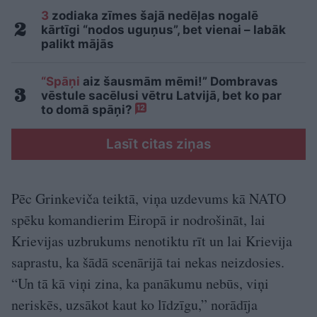
3
zodiaka zīmes šajā nedēļas nogalē
kārtīgi “nodos uguņus”, bet vienai – labāk
palikt mājās
“Spāņi
aiz šausmām mēmi!” Dombravas
vēstule sacēlusi vētru Latvijā, bet ko par
to domā spāņi?
12
Lasīt citas ziņas
Pēc Grinkeviča teiktā, viņa uzdevums kā NATO
spēku komandierim Eiropā ir nodrošināt, lai
Krievijas uzbrukums nenotiktu rīt un lai Krievija
saprastu, ka šādā scenārijā tai nekas neizdosies.
“Un tā kā viņi zina, ka panākumu nebūs, viņi
neriskēs, uzsākot kaut ko līdzīgu,” norādīja