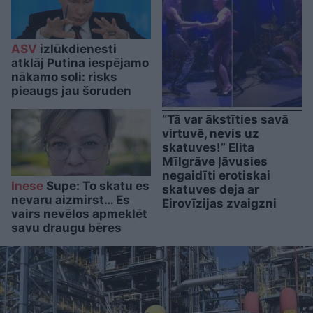
ASV
izlūkdienesti
atklāj Putina iespējamo
nākamo soli: risks
pieaugs jau šoruden
“Tā var ākstīties savā
virtuvē, nevis uz
skatuves!” Elita
Mīlgrāve ļāvusies
negaidīti erotiskai
Inese
Supe: To skatu es
skatuves deja ar
nevaru aizmirst… Es
Eirovīzijas zvaigzni
vairs nevēlos apmeklēt
savu draugu bēres