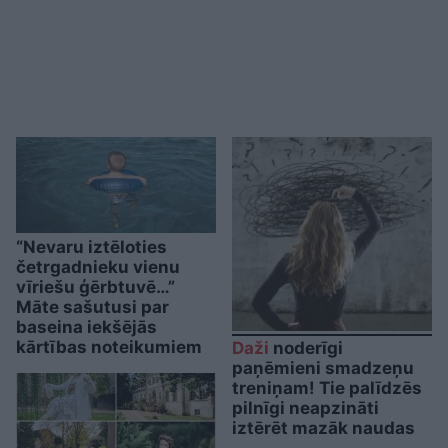
“Nevaru iztēloties
četrgadnieku vienu
vīriešu ģērbtuvē…”
Māte sašutusi par
baseina iekšējās
kārtības noteikumiem
Daži
noderīgi
paņēmieni smadzeņu
treniņam! Tie palīdzēs
pilnīgi neapzināti
iztērēt mazāk naudas