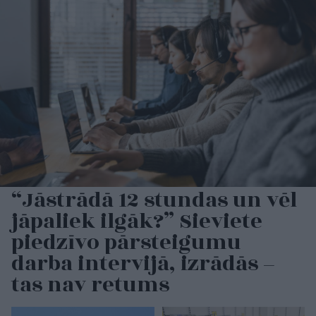
“Jāstrādā 12 stundas un vēl
jāpaliek ilgāk?” Sieviete
piedzīvo pārsteigumu
darba intervijā, izrādās –
tas nav retums