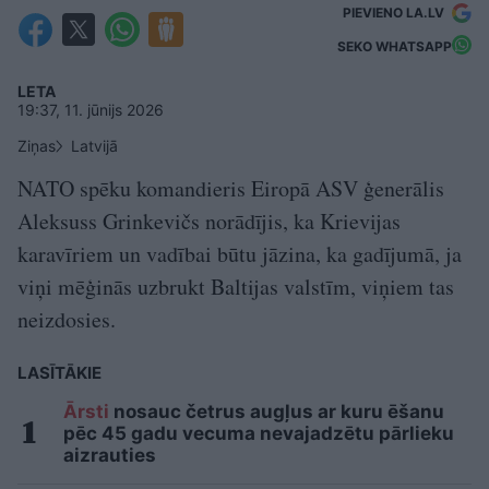
PIEVIENO LA.LV
SEKO WHATSAPP
LETA
19:37, 11. jūnijs 2026
Ziņas
Latvijā
NATO spēku komandieris Eiropā ASV ģenerālis
Aleksuss Grinkevičs norādījis, ka Krievijas
karavīriem un vadībai būtu jāzina, ka gadījumā, ja
viņi mēģinās uzbrukt Baltijas valstīm, viņiem tas
neizdosies.
LASĪTĀKIE
Ārsti
nosauc četrus augļus ar kuru ēšanu
pēc 45 gadu vecuma nevajadzētu pārlieku
aizrauties