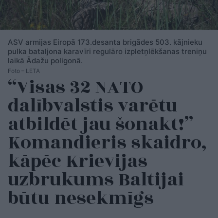
ASV armijas Eiropā 173.desanta brigādes 503. kājnieku
pulka bataljona karavīri regulāro izpletņlēkšanas treniņu
laikā Ādažu poligonā.
Foto – LETA
“Visas 32 NATO
dalībvalstis varētu
atbildēt jau šonakt!”
Komandieris skaidro,
kāpēc Krievijas
uzbrukums Baltijai
būtu nesekmīgs