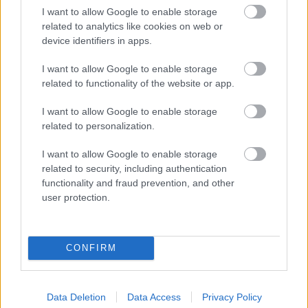
testā
I want to allow Google to enable storage
related to analytics like cookies on web or
device identifiers in apps.
I want to allow Google to enable storage
related to functionality of the website or app.
I want to allow Google to enable storage
related to personalization.
“Spāņi aiz šausmām
Jauns
pavērsiena
I want to allow Google to enable storage
mēmi!” Dombravas
Lietuvā nogalinātā
related to security, including authentication
vēstule sacēlusi vētru
feldšera lietā: no
functionality and fraud prevention, and other
Latvijā, bet ko par to
apcietinājuma atbrīvots
user protection.
domā spāņi?
viens no aizturētajiem
CONFIRM
Data Deletion
Data Access
Privacy Policy