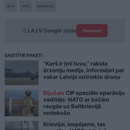
droni
NATO
uzbrukums
LA.LV Google ziņās
Pievienot
SAISTĪTIE RAKSTI
“Karš ir ļoti tuvu,” raksta
ārzemju medijs, informējot par
vakar Latvijā notriekto dronu
Bijušais
CIP speciālo operāciju
vadītājs: NATO ar bažām
raugās uz Baltkrievijā
notiekošo
Krievijai, iespējams, tas