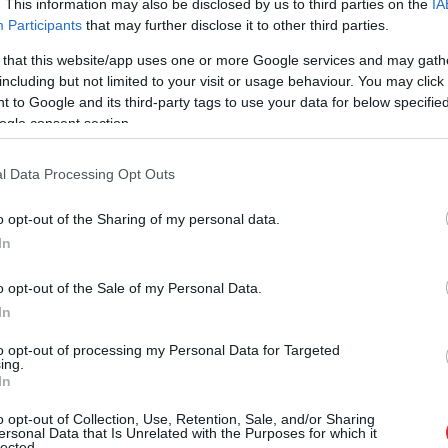
. This information may also be disclosed by us to third parties on the
IA
esas bojājumi, kas bīstami cietušā dzīvībai. Lietā
Participants
that may further disclose it to other third parties.
Krimināllikuma 260.panta otrās daļas.
 that this website/app uses one or more Google services and may gath
including but not limited to your visit or usage behaviour. You may click 
ojoties uz noslēgto izlīgumu, panākta, jo
 to Google and its third-party tags to use your data for below specifi
itā mainīja savu attieksmi pret viņai inkriminēto
ogle consent section.
ina vainu un kriminālprocesa izbeigšanai piekrita
l Data Processing Opt Outs
personas.
o opt-out of the Sharing of my personal data.
In
o opt-out of the Sale of my Personal Data.
In
to opt-out of processing my Personal Data for Targeted
ing.
In
o opt-out of Collection, Use, Retention, Sale, and/or Sharing
ersonal Data that Is Unrelated with the Purposes for which it
s pavērsiena
“Tik
daudz melu…”
lected.