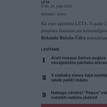
LETA
9:00, 25. jūlijs 2020
Kokteilis
Dzīvo
Kā ziņo aģentūra LETA, šī gada 21.
pieņēma lēmumu par kriminālproc
Rolanda Baloža-Ūdra
notriekšanu
LASĪTĀKIE
Ārsti nosauc četrus augļus
nevajadzētu pārlieku aizrau
3 zodiaka zīmes šajā nedēļa
labāk palikt mājās
Nabaga cilvēks! “Pepco” vei
noteikti nebūtu jādzird