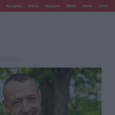
Receptes
Dārzs
Veselam
Stāsti
Video
Ziņo!