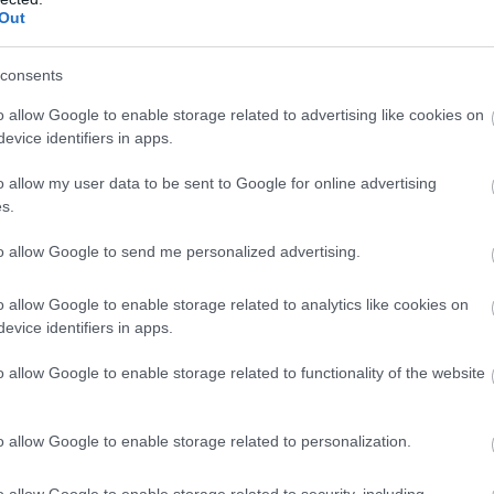
uvā nogalinātā
Modris Konovalovs
Out
era lietā: no
atklāj, ko ekspertīzē
Atcelt
Ziņot
etinājuma
konstatēja nošauto
consents
īvots viens no
suņu kuņģos
urētajiem
o allow Google to enable storage related to advertising like cookies on
evice identifiers in apps.
joties uz izlīgumu, apsūdzētā persona netiek
o allow my user data to be sent to Google for online advertising
s.
nu atzina un piekrita atlīdzināt radītos zaudējumus.
to allow Google to send me personalized advertising.
o allow Google to enable storage related to analytics like cookies on
evice identifiers in apps.
o allow Google to enable storage related to functionality of the website
o allow Google to enable storage related to personalization.
o allow Google to enable storage related to security, including