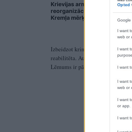
Krievijas armijas
Liet
Opted 
reorganizāciju – kāds ir
feldš
Kremļa mērķis?
apci
Google 
atbr
aizt
I want t
web or d
Izbeidzot kriminālprocesu, pamato
I want t
purpose
reabilitēta. Autovadītājs savu vai
Lēmums ir pārsūdzams.
I want 
I want t
web or d
I want t
or app.
I want t
I want t