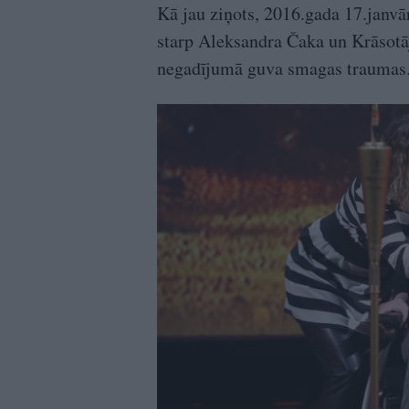
Kā jau ziņots, 2016.gada 17.janvār
starp Aleksandra Čaka un Krāsotā
negadījumā guva smagas traumas