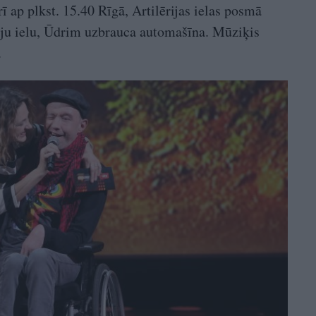
ī ap plkst. 15.40 Rīgā, Artilērijas ielas posmā
ju ielu, Ūdrim uzbrauca automašīna. Mūziķis
.