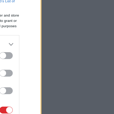
B’s List of
er and store
to grant or
ed purposes