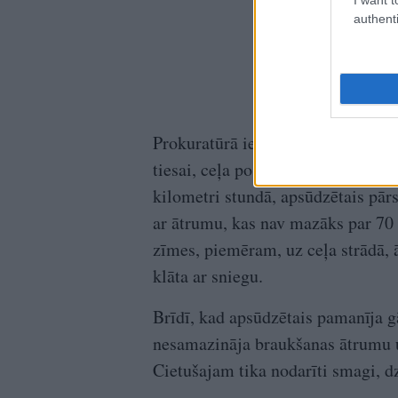
authenti
Prokuratūrā iepriekš skaidroja, k
tiesai, ceļa posmā Rīgā, kur atļau
kilometri stundā, apsūdzētais pā
ar ātrumu, kas nav mazāks par 70
zīmes, piemēram, uz ceļa strādā, ā
klāta ar sniegu.
Brīdī, kad apsūdzētais pamanīja gā
nesamazināja braukšanas ātrumu un
Cietušajam tika nodarīti smagi, d