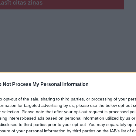
Lasīt citas ziņas
 Not Process My Personal Information
to opt-out of the sale, sharing to third parties, or processing of your per
formation for targeted advertising by us, please use the below opt-out s
r selection. Please note that after your opt-out request is processed y
eing interest-based ads based on personal information utilized by us or
šā vārdu, skaidroja, ka kriminālprocess tika sākts
disclosed to third parties prior to your opt-out. You may separately opt-
iksmes negadījuma izraisīšanu, kura rezultātā
losure of your personal information by third parties on the IAB’s list of