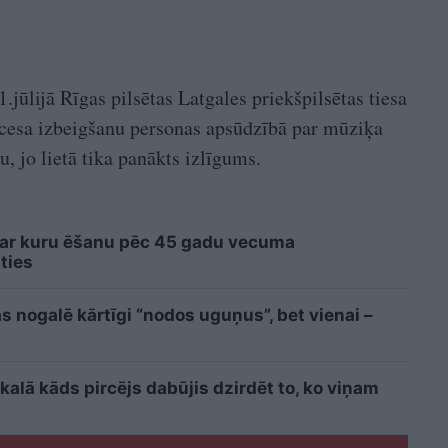
jūlijā Rīgas pilsētas Latgales priekšpilsētas tiesa
esa izbeigšanu personas apsūdzībā par mūziķa
, jo lietā tika panākts izlīgums.
 ar kuru ēšanu pēc 45 gadu vecuma
ties
s nogalē kārtīgi “nodos uguņus”, bet vienai –
kalā kāds pircējs dabūjis dzirdēt to, ko viņam