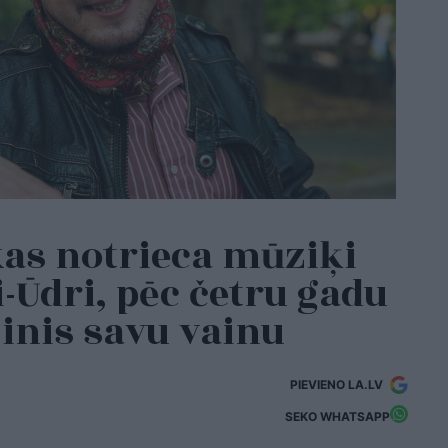
kas notrieca mūziķi
-Ūdri, pēc četru gadu
inis savu vainu
PIEVIENO LA.LV
SEKO WHATSAPP