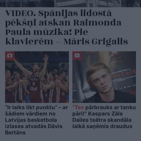
VIDEO. Spānijas lidostā
pēkšņi atskan Raimonda
Paula mūzika! Pie
klavierēm – Māris Grigalis
“Ir laiks likt punktu” – ar
“Tev
pārbrauks ar tanku
šādiem vārdiem no
pāri!” Kaspars Zāle
Latvijas basketbola
Dailes teātra skandāla
izlases atvadās Dāvis
laikā saņēmis draudus
Bertāns