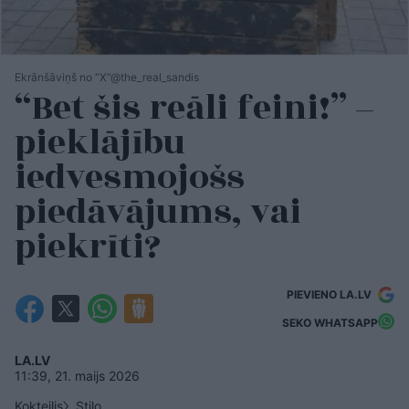
Ekrānšāviņš no “X”@the_real_sandis
“Bet šis reāli feini!” –
pieklājību
iedvesmojošs
piedāvājums, vai
piekrīti?
PIEVIENO LA.LV
SEKO WHATSAPP
LA.LV
11:39, 21. maijs 2026
Kokteilis
Stilo