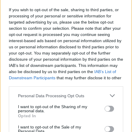
pirmo reizi publiski
vienmēr atradīs veidu,
If you wish to opt-out of the sale, sharing to third parties, or
apstiprina laulību ar
kā pamatīgi atriebties
processing of your personal or sensitive information for
Džilindžeru
targeted advertising by us, please use the below opt-out
section to confirm your selection. Please note that after your
opt-out request is processed you may continue seeing
interest-based ads based on personal information utilized by
us or personal information disclosed to third parties prior to
your opt-out. You may separately opt-out of the further
disclosure of your personal information by third parties on the
IAB’s list of downstream participants. This information may
also be disclosed by us to third parties on the
IAB’s List of
Downstream Participants
that may further disclose it to other
third parties.
Please note that this website/app uses one or more Google
Personal Data Processing Opt Outs
services and may gather and store information including but
Horoskopi 8. augustam.
not limited to your visit or usage behaviour. You may click to
I want to opt-out of the Sharing of my
personal data.
grant or deny consent to Google and its third-party tags to
Šodien centies neļaut
Opted In
use your data for below specified purposes in below Google
emocijām pārāk spēcīgi
consent section.
I want to opt-out of the Sale of my
Personal Data.