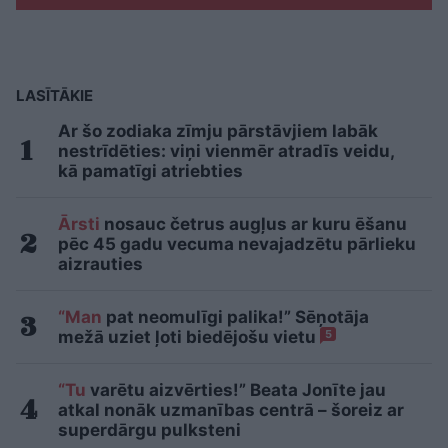
LASĪTĀKIE
Ar šo zodiaka zīmju pārstāvjiem labāk
nestrīdēties: viņi vienmēr atradīs veidu,
kā pamatīgi atriebties
Ārsti
nosauc četrus augļus ar kuru ēšanu
pēc 45 gadu vecuma nevajadzētu pārlieku
aizrauties
“Man
pat neomulīgi palika!” Sēņotāja
mežā uziet ļoti biedējošu vietu
5
“Tu
varētu aizvērties!” Beata Jonīte jau
atkal nonāk uzmanības centrā – šoreiz ar
superdārgu pulksteni