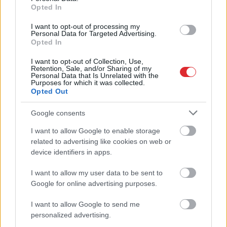
ietekmēt tavus lēmumus
Opted In
I want to opt-out of processing my
LASĪTĀKIE
Personal Data for Targeted Advertising.
Opted In
Ar šo zodiaka zīmju pārstāvjiem labāk
nestrīdēties: viņi vienmēr atradīs veidu,
I want to opt-out of Collection, Use,
kā pamatīgi atriebties
Retention, Sale, and/or Sharing of my
Personal Data that Is Unrelated with the
Purposes for which it was collected.
Opted Out
Ārsti nosauc četrus augļus ar kuru ēšanu
pēc 45 gadu vecuma nevajadzētu pārlieku
aizrauties
Google consents
I want to allow Google to enable storage
Atcelt
Ziņot
“Man pat neomulīgi palika!” Sēņotāja
related to advertising like cookies on web or
mežā uziet ļoti biedējošu vietu
device identifiers in apps.
I want to allow my user data to be sent to
“Tu
varētu aizvērties!” Beata Jonīte jau
Google for online advertising purposes.
atkal nonāk uzmanības centrā – šoreiz ar
superdārgu pulksteni
I want to allow Google to send me
personalized advertising.
“Pirmo reizi ko tādu redzu.” Pircēji