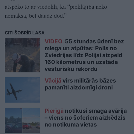
atspēko to ar viedokli, ka “pieklājība neko
nemaksā, bet daudz dod.”
CITI ŠOBRĪD LASA
VIDEO.
55 stundas ūdenī bez
miega un atpūtas: Polis no
Zviedrijas līdz Polijai aizpeld
160 kilometrus un uzstāda
vēsturisku rekordu
Vācijā
virs militārās bāzes
pamanīti aizdomīgi droni
Pierīgā
notikusi smaga avārija
– viens no šoferiem aizbēdzis
no notikuma vietas