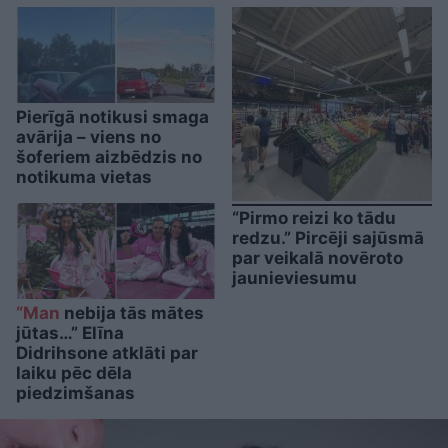
Pierīgā notikusi smaga
avārija – viens no
šoferiem aizbēdzis no
notikuma vietas
“Pirmo reizi ko tādu
redzu.” Pircēji sajūsmā
par veikalā novēroto
jaunieviesumu
“Man
nebija tās mātes
jūtas…” Elīna
Didrihsone atklāti par
laiku pēc dēla
piedzimšanas