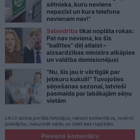
sētnieka, kuru neviens
nepazīst un kura telefona
nevienam nav!”
Sabiedrība
tikai noplāta rokas:
Pat nav neviena, ko šīs
“ballītes” dēļ atlaist –
aizsardzības ministrs atkāpies
un valdība demisionējusi
“Nu, šis jau ir vērtīgāk par
jebkuru kukuli!” Tuvojoties
sēņošanas sezonai, latvieši
pasmaida par labākajām sēņu
vietām
LA.LV aicina portāla lietotājus, rakstot komentārus, ievērot
pieklājību, nekurināt naidu un iztikt bez rupjībām.
Pievieno komentāru