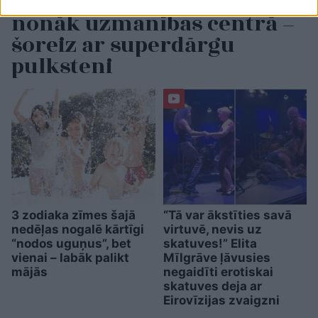
Beata Jonīte jau atkal
nonāk uzmanības centrā –
šoreiz ar superdārgu
pulksteni
3 zodiaka zīmes šajā
“Tā var ākstīties savā
nedēļas nogalē kārtīgi
virtuvē, nevis uz
“nodos uguņus”, bet
skatuves!” Elita
vienai – labāk palikt
Mīlgrāve ļāvusies
mājās
negaidīti erotiskai
skatuves deja ar
Eirovīzijas zvaigzni