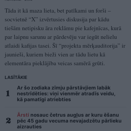
Tāda it kā maza lieta, bet patīkami un forši –
socvietnē “X” izvērtusies diskusija par kādu
tiešām netipisku āra reklāmu pie kafejnīcas, kurā
par laipnu sarunu ar pārdevēju var iegūt nelielu
atlaidi kafijas tasei. Šī “projekta mērķauditorija” ir
jaunieši, kuriem bieži vien ar tādu lietu kā
elementāra pieklājība veicas samērā grūti.
LASĪTĀKIE
Ar šo zodiaka zīmju pārstāvjiem labāk
nestrīdēties: viņi vienmēr atradīs veidu,
kā pamatīgi atriebties
Ārsti
nosauc četrus augļus ar kuru ēšanu
pēc 45 gadu vecuma nevajadzētu pārlieku
aizrauties