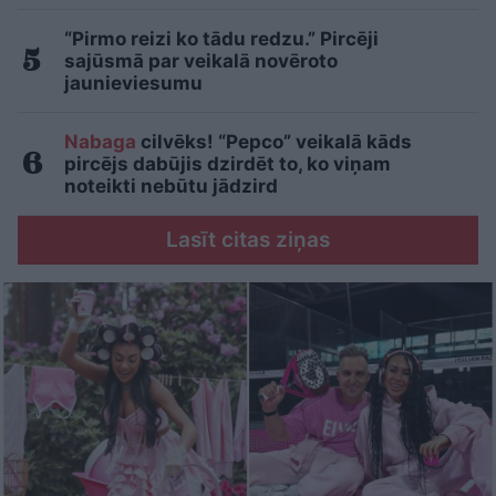
“Pirmo reizi ko tādu redzu.” Pircēji
sajūsmā par veikalā novēroto
jaunieviesumu
Nabaga
cilvēks! “Pepco” veikalā kāds
pircējs dabūjis dzirdēt to, ko viņam
noteikti nebūtu jādzird
Lasīt citas ziņas