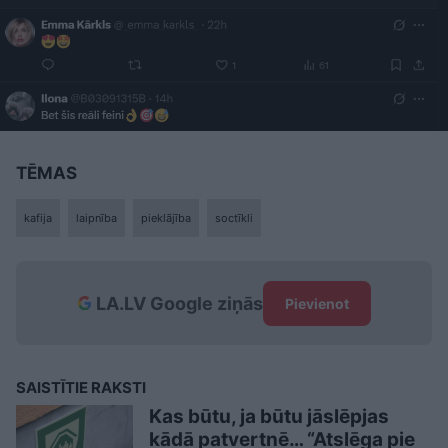
TĒMAS
kafija
laipnība
pieklājība
soctīkli
LA.LV Google ziņās
Pievienot
SAISTĪTIE RAKSTI
Kas būtu, ja būtu jāslēpjas
kādā patvertnē… “Atslēga pie