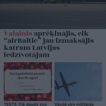
Valainis
aprēķinājis, cik
“airBaltic” jau izmaksājis
katram Latvijas
iedzīvotājam
TESTS. Cik daudz zini
Vācijā virs militārās