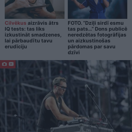
Cilvēkus
aizrāvis ātrs
FOTO. “Dziļi sirdī esmu
IQ tests: tas liks
tas pats…” Dons publicē
izkustināt smadzenes,
neredzētas fotogrāfijas
lai pārbaudītu tavu
un aizkustinošas
erudīciju
pārdomas par savu
dzīvi