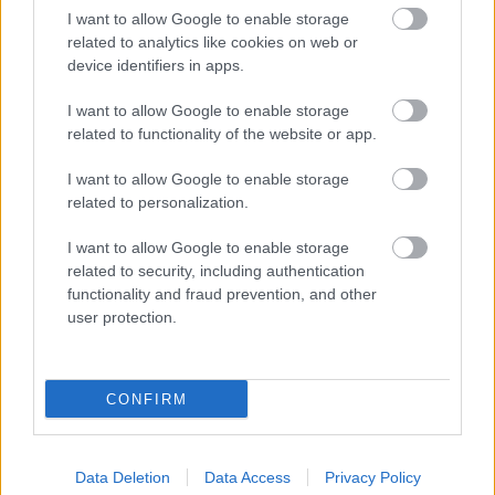
sajūsmā par veikalā novēroto
I want to allow Google to enable storage
jaunieviesumu
related to analytics like cookies on web or
device identifiers in apps.
Lasīt citas ziņas
I want to allow Google to enable storage
related to functionality of the website or app.
I want to allow Google to enable storage
related to personalization.
I want to allow Google to enable storage
related to security, including authentication
functionality and fraud prevention, and other
user protection.
CONFIRM
“Tu
varētu aizvērties!”
Data Deletion
Data Access
Privacy Policy