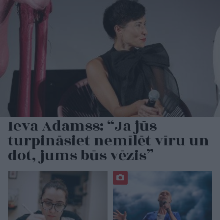
Ieva Adamss: “Ja jūs
turpināsiet nemīlēt vīru un
dot, jums būs vēzis”