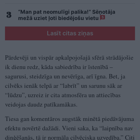
“Man pat neomulīgi palika!” Sēņotāja
mežā uziet ļoti biedējošu vietu
5
Lasīt citas ziņas
Pārdevēji un vispār apkalpojošajā sfērā strādājošie
ik dienu redz, kāda sabiedrība ir īstenībā –
sagurusi, steidzīga un nevērīga, arī īgna. Bet, ja
cilvēks ienāk telpā ar “labrīt” un sarunu sāk ar
“lūdzu”, uzreiz ir cita atmosfēra un attiecības
veidojas daudz patīkamākas.
Tiesa gan komentāros augstāk minētā piedāvājuma
efektu novērtē dažādi. Vieni saka, ka “laipnība nav
diņģēšanās, tā ir normāla cilvēciska uzvedība.” Citi