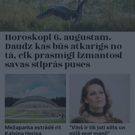
Horoskopi 6. augustam.
Daudz kas būs atkarīgs no
tā, cik prasmīgi izmantosi
savas stiprās puses
Mežaparka estrādē rīt
“Viņš ir tik ļoti silts un
Kalvina Herisa
mīļš pret mani!”