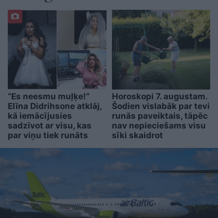
“Es neesmu muļķe!”
Horoskopi 7. augustam.
Elīna Didrihsone atklāj,
Šodien vislabāk par tevi
kā iemācījusies
runās paveiktais, tāpēc
sadzīvot ar visu, kas
nav nepieciešams visu
par viņu tiek runāts
sīki skaidrot