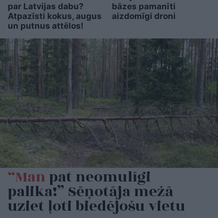
par Latvijas dabu?
bāzes pamanīti
Atpazīsti kokus, augus
aizdomīgi droni
un putnus attēlos!
“Man
pat neomulīgi
palika!” Sēņotāja mežā
uziet ļoti biedējošu vietu