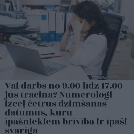
Vai darbs no 9.00 līdz 17.00
jūs tracina? Numerologi
izceļ četrus dzimšanas
datumus, kuru
īpašniekiem brīvība ir īpaši
svarīga