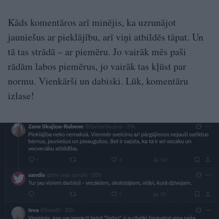
Kāds komentāros arī minējis, ka uzrunājot
jauniešus ar pieklājību, arī viņi atbildēs tāpat. Un
tā tas strādā – ar piemēru. Jo vairāk mēs paši
rādām labos piemērus, jo vairāk tas kļūst par
normu. Vienkārši un dabiski. Lūk, komentāru
izlase!