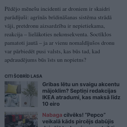
Pēdējo mēnešu incidenti ar droniem ir skaidri
parādījuši: agrīnās brīdināšanas sistēma strādā
vāji, pretdronu aizsardzība ir nepietiekama,
reakcija – lielākoties nekonsekventa. Soctīklos
pamatoti jautā – ja ar vienu nomaldījušos dronu
var pārbiedēt pusi valsts, kas būs tad, kad
apdraudējums būs īsts un nopietns?
CITI ŠOBRĪD LASA
Gribas lētu un svaigu akcentu
mājoklim? Septiņi redakcijas
IKEA atradumi, kas maksā līdz
10 eiro
Nabaga
cilvēks! “Pepco”
veikalā kāds pircējs dabūjis