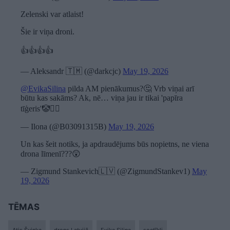
Zelenski var atlaist!
Šie ir viņa droni.
👍👍👍👍
— Aleksandr 🇹🇲 (@darkcjc)
May 19, 2026
@EvikaSilina
pilda AM pienākumus?🤔 Vrb viņai arī
būtu kas sakāms? Ak, nē… viņa jau ir tikai 'papīra
tīģeris'🤡🤦‍♀️
— Ilona (@B03091315B)
May 19, 2026
Un kas šeit notiks, ja apdraudējums būs nopietns, ne viena
drona līmenī???😲
— Zigmund Stankevich🇱🇻 (@ZigmundStankev1)
May
19, 2026
TĒMAS
Atis Švinka
drons Latvijā
Evika Siliņa
soctīkli