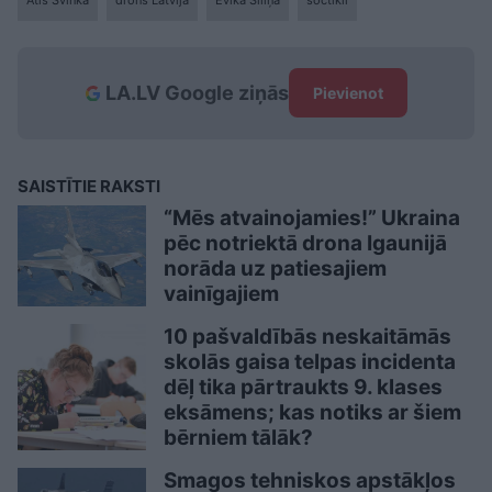
LA.LV Google ziņās
Pievienot
SAISTĪTIE RAKSTI
“Mēs atvainojamies!” Ukraina
pēc notriektā drona Igaunijā
norāda uz patiesajiem
vainīgajiem
10 pašvaldībās neskaitāmās
skolās gaisa telpas incidenta
dēļ tika pārtraukts 9. klases
eksāmens; kas notiks ar šiem
bērniem tālāk?
Smagos tehniskos apstākļos