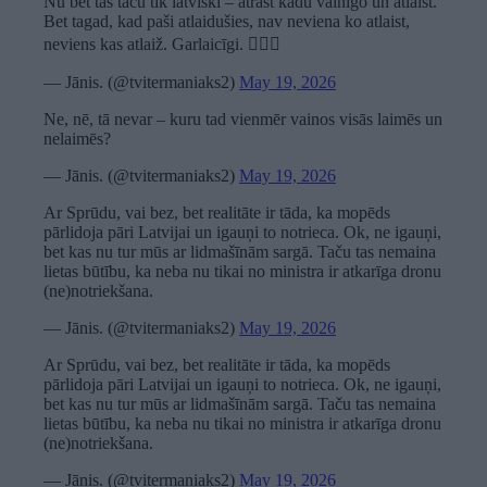
Nu bet tas taču tik latviski – atrast kādu vainīgo un atlaist.
Bet tagad, kad paši atlaidušies, nav neviena ko atlaist,
neviens kas atlaiž. Garlaicīgi. 🤷🏻‍♂️
— Jānis. (@tvitermaniaks2)
May 19, 2026
Ne, nē, tā nevar – kuru tad vienmēr vainos visās laimēs un
nelaimēs?
— Jānis. (@tvitermaniaks2)
May 19, 2026
Ar Sprūdu, vai bez, bet realitāte ir tāda, ka mopēds
pārlidoja pāri Latvijai un igauņi to notrieca. Ok, ne igauņi,
bet kas nu tur mūs ar lidmašīnām sargā. Taču tas nemaina
lietas būtību, ka neba nu tikai no ministra ir atkarīga dronu
(ne)notriekšana.
— Jānis. (@tvitermaniaks2)
May 19, 2026
Ar Sprūdu, vai bez, bet realitāte ir tāda, ka mopēds
pārlidoja pāri Latvijai un igauņi to notrieca. Ok, ne igauņi,
bet kas nu tur mūs ar lidmašīnām sargā. Taču tas nemaina
lietas būtību, ka neba nu tikai no ministra ir atkarīga dronu
(ne)notriekšana.
— Jānis. (@tvitermaniaks2)
May 19, 2026