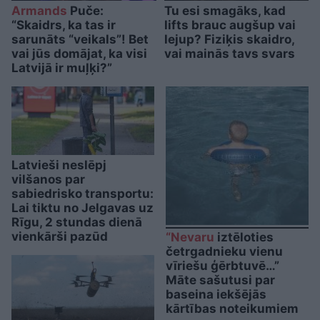
Armands
Puče:
Tu esi smagāks, kad
“Skaidrs, ka tas ir
lifts brauc augšup vai
sarunāts “veikals”! Bet
lejup? Fiziķis skaidro,
vai jūs domājat, ka visi
vai mainās tavs svars
Latvijā ir muļķi?”
Latvieši neslēpj
vilšanos par
sabiedrisko transportu:
Lai tiktu no Jelgavas uz
Rīgu, 2 stundas dienā
vienkārši pazūd
“Nevaru
iztēloties
četrgadnieku vienu
vīriešu ģērbtuvē…”
Māte sašutusi par
baseina iekšējās
kārtības noteikumiem