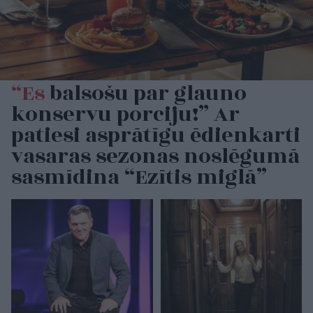
“Es
balsošu par glauno
konservu porciju!” Ar
patiesi asprātīgu ēdienkarti
vasaras sezonas noslēgumā
sasmīdina “Ezītis miglā”