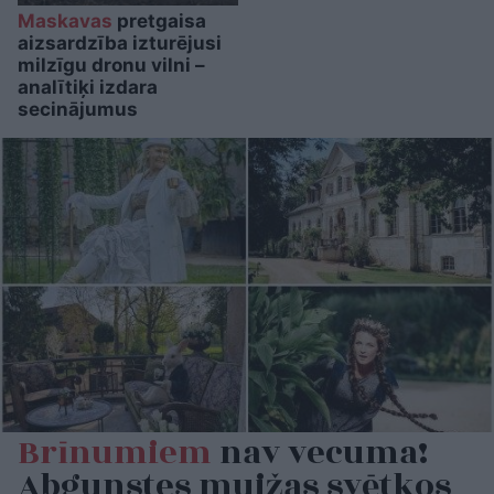
Maskavas
pretgaisa
aizsardzība izturējusi
milzīgu dronu vilni –
analītiķi izdara
secinājumus
Brīnumiem
nav vecuma!
Abgunstes muižas svētkos