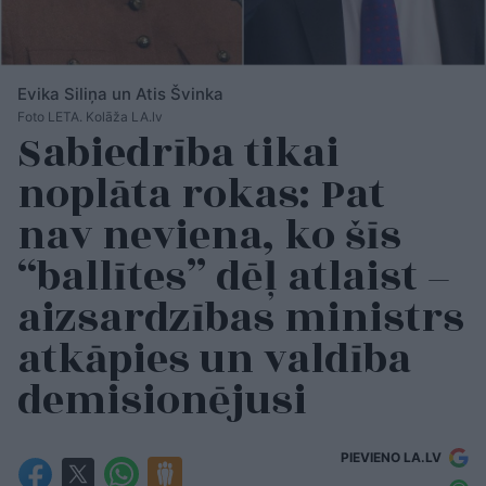
Evika Siliņa un Atis Švinka
Foto LETA. Kolāža LA.lv
Sabiedrība tikai
noplāta rokas: Pat
nav neviena, ko šīs
“ballītes” dēļ atlaist –
aizsardzības ministrs
atkāpies un valdība
demisionējusi
PIEVIENO LA.LV