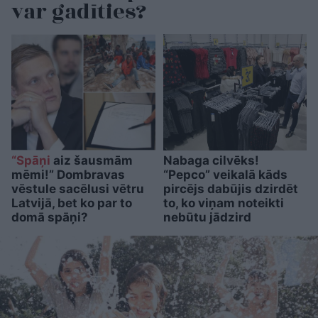
var gadīties?
“Spāņi
aiz šausmām
Nabaga cilvēks!
mēmi!” Dombravas
“Pepco” veikalā kāds
vēstule sacēlusi vētru
pircējs dabūjis dzirdēt
Latvijā, bet ko par to
to, ko viņam noteikti
domā spāņi?
nebūtu jādzird