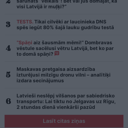
sarunāts “veikals”! Bet vai jūs domājat, ka
visi Latvijā ir muļķi?”
TESTS.
Tikai cilvēki ar laucinieka DNS
spēs iegūt 80% šajā lauku gudrību testā
“Spāņi
aiz šausmām mēmi!” Dombravas
vēstule sacēlusi vētru Latvijā, bet ko par
to domā spāņi?
12
Maskavas pretgaisa aizsardzība
izturējusi milzīgu dronu vilni – analītiķi
izdara secinājumus
Latvieši neslēpj vilšanos par sabiedrisko
transportu: Lai tiktu no Jelgavas uz Rīgu,
2 stundas dienā vienkārši pazūd
Lasīt citas ziņas