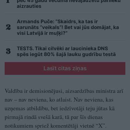
pēc 45 gadu vecuma nevajadzētu pārlieku
aizrauties
Armands Puče: “Skaidrs, ka tas ir
sarunāts “veikals”! Bet vai jūs domājat, ka
visi Latvijā ir muļķi?”
TESTS. Tikai cilvēki ar laucinieka DNS
spēs iegūt 80% šajā lauku gudrību testā
Lasīt citas ziņas
Valdība ir demisionējusi, aizsardzības ministra arī
nav – nav neviena, ko atlaist. Nav neviena, kas
uzņemas atbildību, bet iedzīvotāji teju jūtas kā
pirmajā rindā svešā karā, tā par šīs dienas
notikumiem spriež komentētāji vietnē “X”.