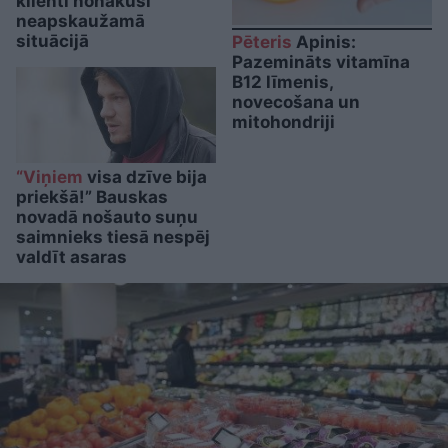
klienti nonākuši
neapskaužamā
situācijā
Pēteris
Apinis:
Pazemināts vitamīna
B12 līmenis,
novecošana un
mitohondriji
“Viņiem
visa dzīve bija
priekšā!” Bauskas
novadā nošauto suņu
saimnieks tiesā nespēj
valdīt asaras