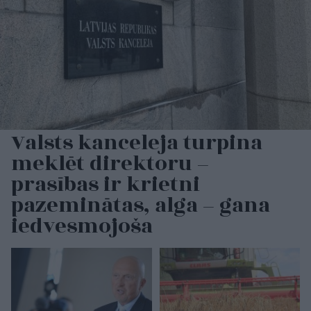
Valsts kanceleja turpina
meklēt direktoru –
prasības ir krietni
pazeminātas, alga – gana
iedvesmojoša