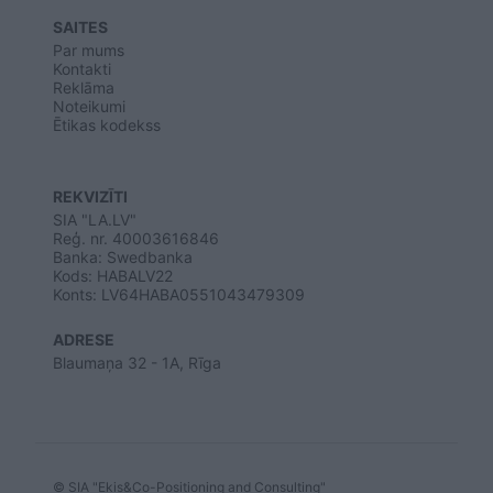
SAITES
Par mums
Kontakti
Reklāma
Noteikumi
Ētikas kodekss
REKVIZĪTI
SIA "LA.LV"
Reģ. nr. 40003616846
Banka: Swedbanka
Kods: HABALV22
Konts: LV64HABA0551043479309
ADRESE
Blaumaņa 32 - 1A, Rīga
© SIA "Ekis&Co-Positioning and Consulting"