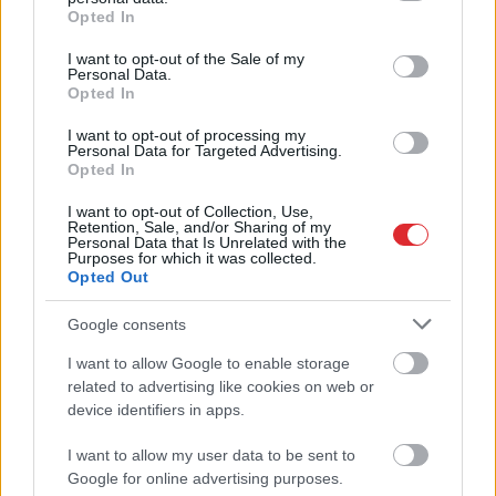
grant or deny consent to Google and its third-party tags to
Opted In
use your data for below specified purposes in below Google
Viņš
apstājies un sācis
Gribas
lētu un svaigu
consent section.
I want to opt-out of the Sale of my
peldēt uz vietas…
akcentu mājoklim?
Personal Data.
Sieviete atpūtā Pierīgas
Septiņi redakcijas IKEA
Opted In
ezerā piedzīvojusi, cik
atradumi, kas maksā
briesmīgas sekas var
līdz 10 eiro
I want to opt-out of processing my
būt makšķernieku
Personal Data for Targeted Advertising.
Opted In
neuzmanībai
I want to opt-out of Collection, Use,
Retention, Sale, and/or Sharing of my
Personal Data that Is Unrelated with the
Purposes for which it was collected.
Opted Out
Google consents
I want to allow Google to enable storage
Atcelt
Ziņot
related to advertising like cookies on web or
device identifiers in apps.
I want to allow my user data to be sent to
Google for online advertising purposes.