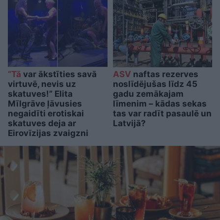
“Tā
var ākstīties savā
ASV
naftas rezerves
virtuvē, nevis uz
noslīdējušas līdz 45
skatuves!” Elita
gadu zemākajam
Mīlgrāve ļāvusies
līmenim – kādas sekas
negaidīti erotiskai
tas var radīt pasaulē un
skatuves deja ar
Latvijā?
Eirovīzijas zvaigzni