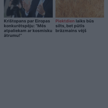
Krištopans par Eiropas
Piektdien
laiks būs
konkurētspēju: “Mēs
silts, bet pūtīs
atpaliekam ar kosmisku
brāzmains vējš
ātrumu!”