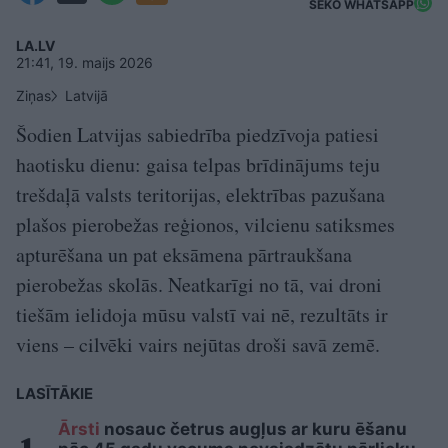
SEKO WHATSAPP
LA.LV
21:41, 19. maijs 2026
Ziņas
Latvijā
Šodien Latvijas sabiedrība piedzīvoja patiesi
haotisku dienu: gaisa telpas brīdinājums teju
trešdaļā valsts teritorijas, elektrības pazušana
plašos pierobežas reģionos, vilcienu satiksmes
apturēšana un pat eksāmena pārtraukšana
pierobežas skolās. Neatkarīgi no tā, vai droni
tiešām ielidoja mūsu valstī vai nē, rezultāts ir
viens – cilvēki vairs nejūtas droši savā zemē.
LASĪTĀKIE
Ārsti
nosauc četrus augļus ar kuru ēšanu