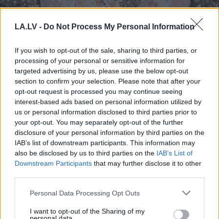
LA.LV -
Do Not Process My Personal Information
If you wish to opt-out of the sale, sharing to third parties, or
processing of your personal or sensitive information for
targeted advertising by us, please use the below opt-out
3
zodiaka zīmes šajā
section to confirm your selection. Please note that after your
nedēļas nogalē kārtīgi
opt-out request is processed you may continue seeing
interest-based ads based on personal information utilized by
“nodos uguņus”, bet vienai
us or personal information disclosed to third parties prior to
– labāk palikt mājās
your opt-out. You may separately opt-out of the further
disclosure of your personal information by third parties on the
IAB’s list of downstream participants. This information may
also be disclosed by us to third parties on the
IAB’s List of
Downstream Participants
that may further disclose it to other
third parties.
Please note that this website/app uses one or more Google
Personal Data Processing Opt Outs
services and may gather and store information including but
not limited to your visit or usage behaviour. You may click to
I want to opt-out of the Sharing of my
personal data.