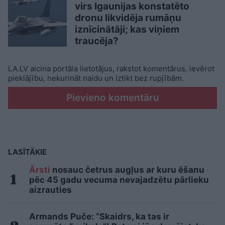
virs Igaunijas konstatēto
dronu likvidēja rumāņu
iznīcinātāji; kas viņiem
traucēja?
LA.LV aicina portāla lietotājus, rakstot komentārus, ievērot
pieklājību, nekurināt naidu un iztikt bez rupjībām.
Pievieno komentāru
LASĪTĀKIE
Ārsti
nosauc četrus augļus ar kuru ēšanu
pēc 45 gadu vecuma nevajadzētu pārlieku
aizrauties
Armands Puče: “Skaidrs, ka tas ir