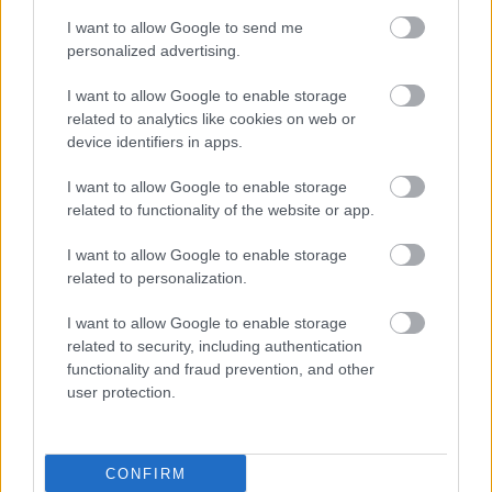
TESTS.
Tikai cilvēki ar
I want to allow Google to send me
laucinieka DNS spēs iegūt
personalized advertising.
80% šajā lauku gudrību
I want to allow Google to enable storage
testā
related to analytics like cookies on web or
device identifiers in apps.
I want to allow Google to enable storage
related to functionality of the website or app.
I want to allow Google to enable storage
related to personalization.
I want to allow Google to enable storage
related to security, including authentication
Vienā
tirgū – 6 eiro
ASV
izlūkdienesti atklāj
functionality and fraud prevention, and other
kilogramā, bet citā – 15
Putina iespējamo
user protection.
eiro! Sieviete neizprot
nākamo soli: risks
novēroto cenu atšķirību
pieaugs jau šoruden
Jūrmalas un Rīgas
tirgos
CONFIRM