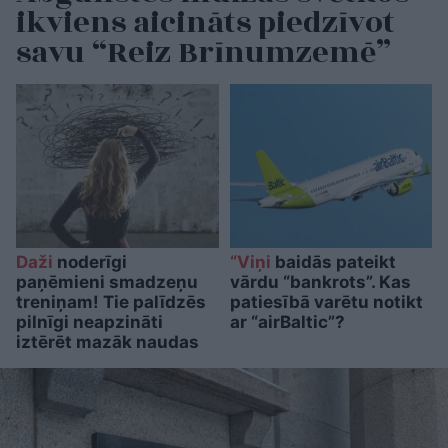
ikviens aicināts piedzīvot
savu “Reiz Brīnumzemē”
Daži
noderīgi
“Viņi
baidās pateikt
paņēmieni smadzeņu
vārdu “bankrots”. Kas
treniņam! Tie palīdzēs
patiesībā varētu notikt
pilnīgi neapzināti
ar “airBaltic”?
iztērēt mazāk naudas