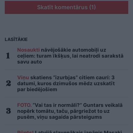
Skatīt komentārus (1)
LASĪTĀKIE
Nosaukti
nāvējošākie automobiļi uz
ceļiem: turam īkšķus, lai neatrodi sarakstā
savu auto
Viņu
skatiens “izurbjas” citiem cauri: 3
datumi, kuros dzimušos mēdz uzskatīt
par biedējošiem
FOTO.
“Vai tas ir normāli?” Guntars veikalā
nopērk tomātu, taču, pārgriežot to uz
pusēm, viņu sagaida pārsteigums
Rūgts!
Latvijā slavenākais japānis Masaki