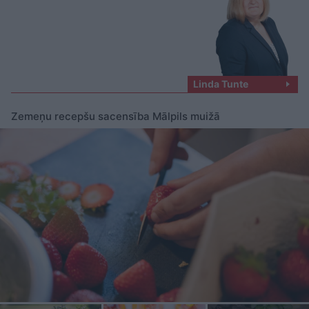
Linda Tunte
Zemeņu recepšu sacensība Mālpils muižā