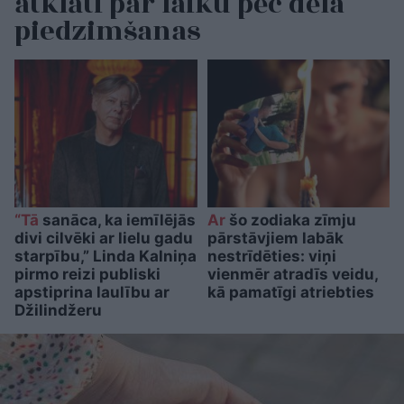
atklāti par laiku pēc dēla
piedzimšanas
“Tā
sanāca, ka iemīlējās
Ar
šo zodiaka zīmju
divi cilvēki ar lielu gadu
pārstāvjiem labāk
starpību,” Linda Kalniņa
nestrīdēties: viņi
pirmo reizi publiski
vienmēr atradīs veidu,
apstiprina laulību ar
kā pamatīgi atriebties
Džilindžeru