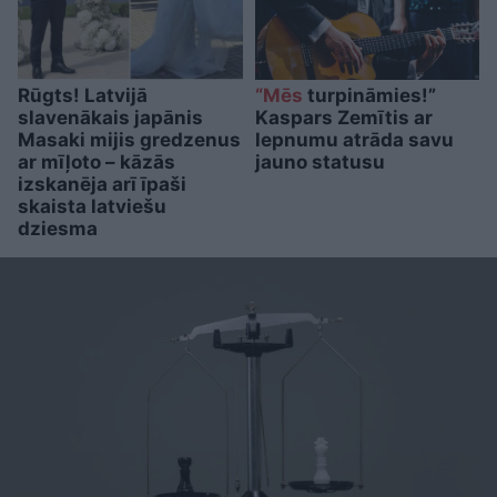
Rūgts! Latvijā
“Mēs
turpināmies!”
slavenākais japānis
Kaspars Zemītis ar
Masaki mijis gredzenus
lepnumu atrāda savu
ar mīļoto – kāzās
jauno statusu
izskanēja arī īpaši
skaista latviešu
dziesma