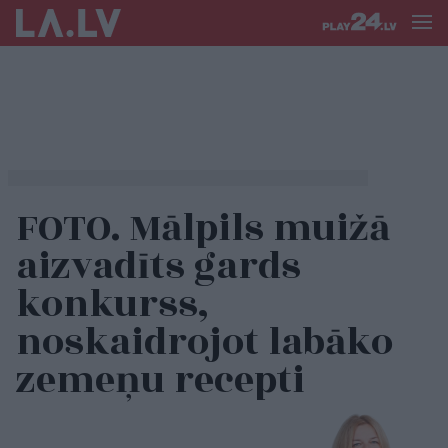
FOTO. Mālpils muižā
aizvadīts gards
konkurss,
noskaidrojot labāko
zemeņu recepti