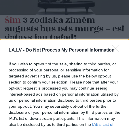
Šīm
3 zodiaka zīmēm
augusts būs īsts murgs – esi
gatavs jau tagad!
LASĪTĀKIE
LA.LV -
Do Not Process My Personal Information
Nosaukti
nāvējošākie automobiļi uz
If you wish to opt-out of the sale, sharing to third parties, or
ceļiem: turam īkšķus, lai neatrodi sarakstā
processing of your personal or sensitive information for
savu auto
targeted advertising by us, please use the below opt-out
section to confirm your selection. Please note that after your
Viņu skatiens “izurbjas” citiem cauri: 3
opt-out request is processed you may continue seeing
datumi, kuros dzimušos mēdz uzskatīt
interest-based ads based on personal information utilized by
par biedējošiem
us or personal information disclosed to third parties prior to
your opt-out. You may separately opt-out of the further
disclosure of your personal information by third parties on the
FOTO.
“Vai tas ir normāli?” Guntars veikalā
nopērk tomātu, taču, pārgriežot to uz
IAB’s list of downstream participants. This information may
pusēm, viņu sagaida pārsteigums
also be disclosed by us to third parties on the
IAB’s List of