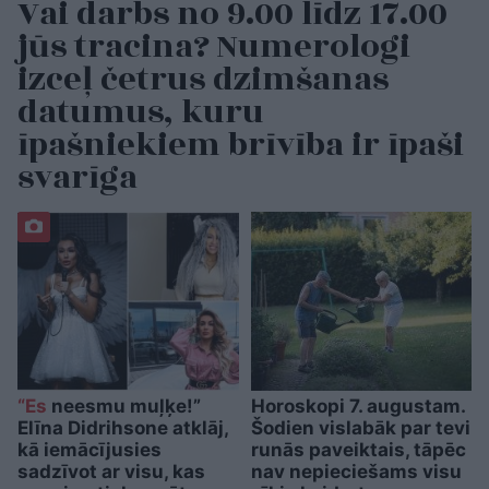
Vai darbs no 9.00 līdz 17.00
jūs tracina? Numerologi
izceļ četrus dzimšanas
datumus, kuru
īpašniekiem brīvība ir īpaši
svarīga
“Es
neesmu muļķe!”
Horoskopi 7. augustam.
Elīna Didrihsone atklāj,
Šodien vislabāk par tevi
kā iemācījusies
runās paveiktais, tāpēc
sadzīvot ar visu, kas
nav nepieciešams visu