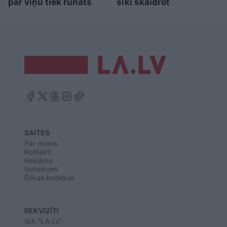
par viņu tiek runāts
sīki skaidrot
SAITES
Par mums
Kontakti
Reklāma
Noteikumi
Ētikas kodekss
REKVIZĪTI
SIA "LA.LV"