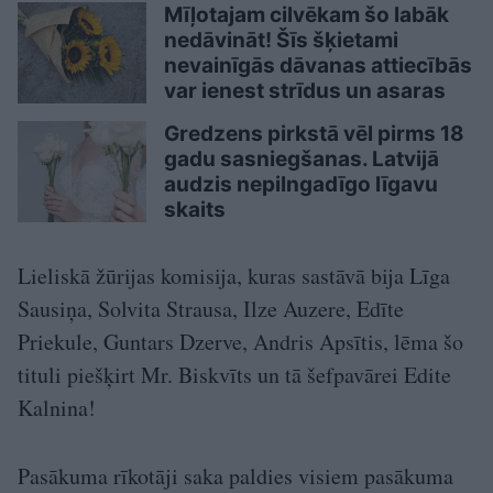
Mīļotajam cilvēkam šo labāk
nedāvināt! Šīs šķietami
nevainīgās dāvanas attiecībās
var ienest strīdus un asaras
Gredzens pirkstā vēl pirms 18
gadu sasniegšanas. Latvijā
audzis nepilngadīgo līgavu
skaits
Lieliskā žūrijas komisija, kuras sastāvā bija Līga
Sausiņa, Solvita Strausa, Ilze Auzere, Edīte
Priekule, Guntars Dzerve, Andris Apsītis, lēma šo
tituli piešķirt Mr. Biskvīts un tā šefpavārei Edite
Kalnina!
Pasākuma rīkotāji saka paldies visiem pasākuma