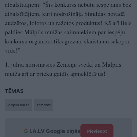
atbalstītājiem: “Šis konkurss nebūtu iespējams bez
atbalstītājiem, kuri nodrošināja Siguldas novadā
audzētos, lolotos un ražotos produktus! Kā arī liels
paldies Mālpils muižas saimniekiem par iespēju
konkursu organizēt tiks greznā, skaistā un sakoptā
vidē!”
1. jūlijā norisināsies Zemeņu svētki un Mālpils
muiža arī ar prieku gaidīs apmeklētājus!
TĒMAS
Mālpils muiža
zemenes
LA.LV Google ziņās
Pievienot