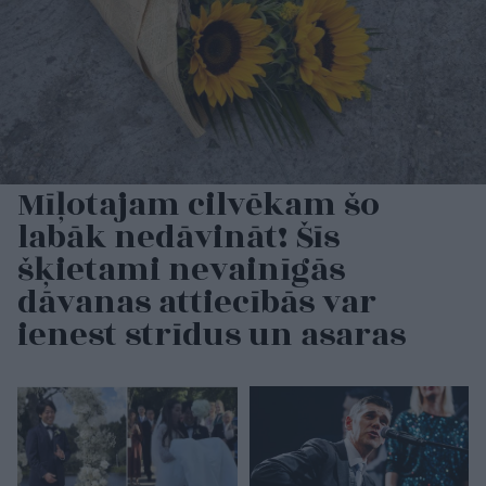
Mīļotajam cilvēkam šo
labāk nedāvināt! Šīs
šķietami nevainīgās
dāvanas attiecībās var
ienest strīdus un asaras