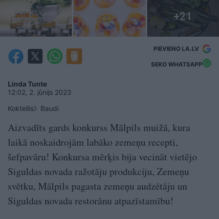
PIEVIENO LA.LV
SEKO WHATSAPP
Linda Tunte
12:02, 2. jūnijs 2023
Kokteilis
Baudi
Aizvadīts gards konkurss Mālpils muižā, kura
laikā noskaidrojām labāko zemeņu recepti,
šefpavāru! Konkursa mērķis bija vecināt vietējo
Siguldas novada ražotāju produkciju, Zemeņu
svētku, Mālpils pagasta zemeņu audzētāju un
Siguldas novada restorānu atpazīstamību!