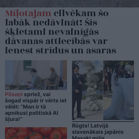
Mīļotajam
cilvēkam šo
labāk nedāvināt! Šīs
šķietami nevainīgās
dāvanas attiecībās var
ienest strīdus un asaras
Pilsoņi
spriež, vai
šogad vispār ir vērts iet
vēlēt: “Man ir tā
apnikusi politiskā AI
šļura!”
Rūgts! Latvijā
slavenākais japānis
Masaki mijis