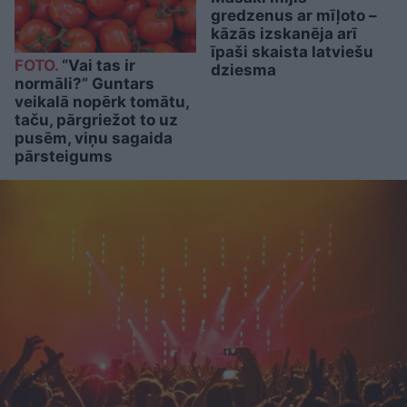
gredzenus ar mīļoto –
kāzās izskanēja arī
īpaši skaista latviešu
FOTO.
“Vai tas ir
dziesma
normāli?” Guntars
veikalā nopērk tomātu,
taču, pārgriežot to uz
pusēm, viņu sagaida
pārsteigums