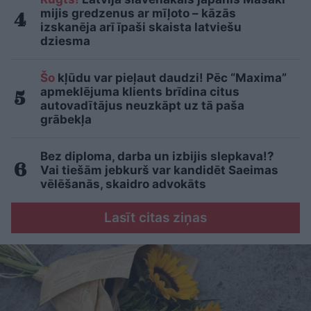
mijis gredzenus ar mīļoto – kāzās
izskanēja arī īpaši skaista latviešu
dziesma
Šo
kļūdu var pieļaut daudzi! Pēc “Maxima”
apmeklējuma klients brīdina citus
autovadītājus neuzkāpt uz tā paša
grābekļa
Bez diploma, darba un izbijis slepkava!?
Vai tiešām jebkurš var kandidēt Saeimas
vēlēšanās, skaidro advokāts
Lasīt citas ziņas