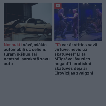
Nosaukti
nāvējošākie
“Tā
var ākstīties savā
automobiļi uz ceļiem:
virtuvē, nevis uz
turam īkšķus, lai
skatuves!” Elita
neatrodi sarakstā savu
Mīlgrāve ļāvusies
auto
negaidīti erotiskai
skatuves deja ar
Eirovīzijas zvaigzni