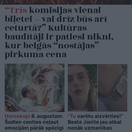
“Trīs
komisijas vienai
biļetei – vai drīz būs arī
ceturtā?” Kultūras
baudītāji ir patiesi nikni,
kur beigās “nostājas”
pirkuma cena
Horoskopi
8. augustam.
“Tu
varētu aizvērties!”
Šodien centies neļaut
Beata Jonīte jau atkal
emocijām pārāk spēcīgi
nonāk uzmanības