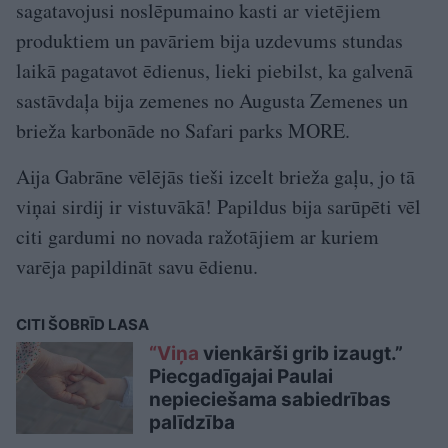
sagatavojusi noslēpumaino kasti ar vietējiem
produktiem un pavāriem bija uzdevums stundas
laikā pagatavot ēdienus, lieki piebilst, ka galvenā
sastāvdaļa bija zemenes no Augusta Zemenes un
brieža karbonāde no Safari parks MORE.
Aija Gabrāne vēlējās tieši izcelt brieža gaļu, jo tā
viņai sirdij ir vistuvākā! Papildus bija sarūpēti vēl
citi gardumi no novada ražotājiem ar kuriem
varēja papildināt savu ēdienu.
CITI ŠOBRĪD LASA
“Viņa
vienkārši grib izaugt.”
Piecgadīgajai Paulai
nepieciešama sabiedrības
palīdzība