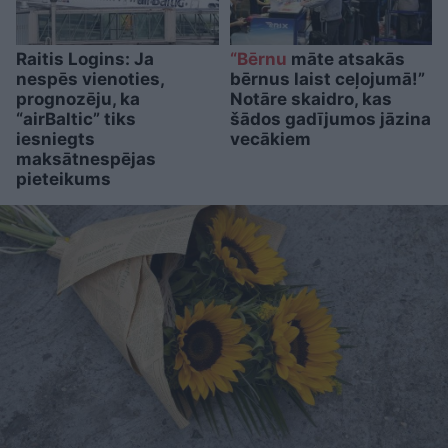
Raitis Logins: Ja
“Bērnu
māte atsakās
nespēs vienoties,
bērnus laist ceļojumā!”
prognozēju, ka
Notāre skaidro, kas
“airBaltic” tiks
šādos gadījumos jāzina
iesniegts
vecākiem
maksātnespējas
pieteikums