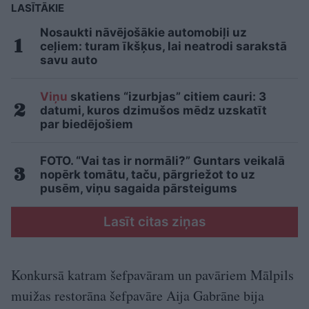
LASĪTĀKIE
Nosaukti nāvējošākie automobiļi uz
ceļiem: turam īkšķus, lai neatrodi sarakstā
savu auto
Viņu
skatiens “izurbjas” citiem cauri: 3
datumi, kuros dzimušos mēdz uzskatīt
par biedējošiem
FOTO. “Vai tas ir normāli?” Guntars veikalā
nopērk tomātu, taču, pārgriežot to uz
pusēm, viņu sagaida pārsteigums
Lasīt citas ziņas
Konkursā katram šefpavāram un pavāriem Mālpils
muižas restorāna šefpavāre Aija Gabrāne bija