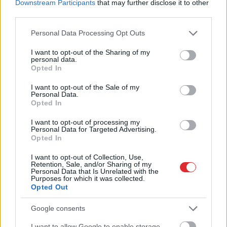
Downstream Participants
that may further disclose it to other
third parties.
Rūgts! Latvijā slavenākais japānis Masaki
mijis gredzenus ar mīļoto – kāzās
Please note that this website/app uses one or more Google
Personal Data Processing Opt Outs
izskanēja arī īpaši skaista latviešu
services and may gather and store information including but
dziesma
not limited to your visit or usage behaviour. You may click to
I want to opt-out of the Sharing of my
personal data.
grant or deny consent to Google and its third-party tags to
Opted In
use your data for below specified purposes in below Google
Šo
kļūdu var pieļaut daudzi! Pēc “Maxima”
consent section.
apmeklējuma klients brīdina citus
I want to opt-out of the Sale of my
Personal Data.
autovadītājus neuzkāpt uz tā paša
Opted In
grābekļa
I want to opt-out of processing my
Personal Data for Targeted Advertising.
Lasīt citas ziņas
Opted In
I want to opt-out of Collection, Use,
Retention, Sale, and/or Sharing of my
Personal Data that Is Unrelated with the
Purposes for which it was collected.
Opted Out
Google consents
I want to allow Google to enable storage