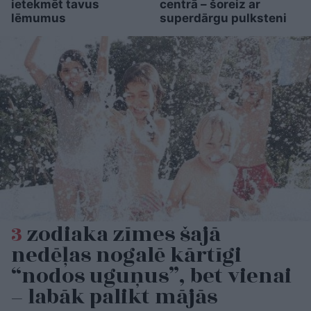
ietekmēt tavus
centrā – šoreiz ar
lēmumus
superdārgu pulksteni
3
zodiaka zīmes šajā
nedēļas nogalē kārtīgi
“nodos uguņus”, bet vienai
– labāk palikt mājās