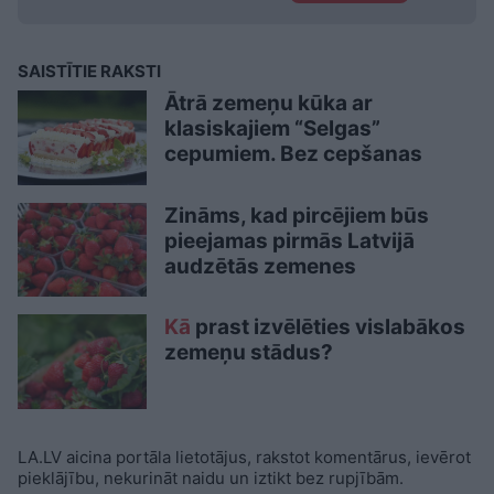
SAISTĪTIE RAKSTI
Ātrā zemeņu kūka ar
klasiskajiem “Selgas”
cepumiem. Bez cepšanas
Zināms, kad pircējiem būs
pieejamas pirmās Latvijā
audzētās zemenes
Kā
prast izvēlēties vislabākos
zemeņu stādus?
LA.LV aicina portāla lietotājus, rakstot komentārus, ievērot
pieklājību, nekurināt naidu un iztikt bez rupjībām.