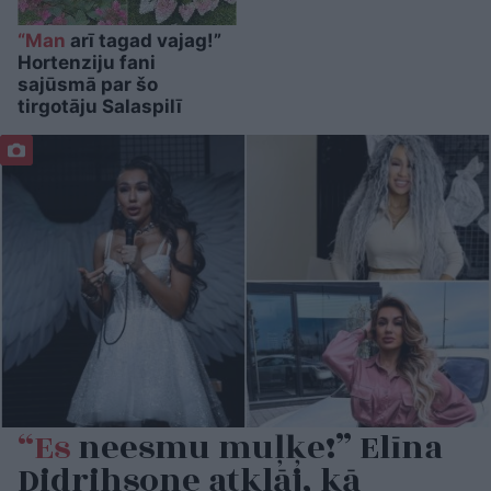
“Man
arī tagad vajag!”
Hortenziju fani
sajūsmā par šo
tirgotāju Salaspilī
“Es
neesmu muļķe!” Elīna
Didrihsone atklāj, kā