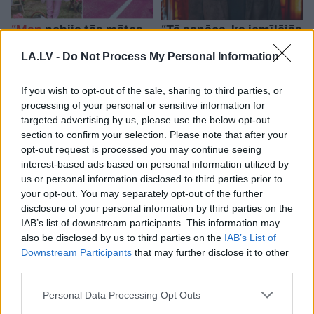
“Man
nebija tās mātes
“Tā sanāca, ka iemīlējās
jūtas…” Elīna
divi cilvēki ar lielu gadu
Didrihsone atklāti par
starpību,” Linda Kalniņa
LA.LV -
Do Not Process My Personal Information
laiku pēc dēla
pirmo reizi publiski
piedzimšanas
apstiprina laulību ar
If you wish to opt-out of the sale, sharing to third parties, or
Džilindžeru
processing of your personal or sensitive information for
targeted advertising by us, please use the below opt-out
section to confirm your selection. Please note that after your
opt-out request is processed you may continue seeing
interest-based ads based on personal information utilized by
us or personal information disclosed to third parties prior to
your opt-out. You may separately opt-out of the further
disclosure of your personal information by third parties on the
IAB’s list of downstream participants. This information may
also be disclosed by us to third parties on the
IAB’s List of
Downstream Participants
that may further disclose it to other
third parties.
Please note that this website/app uses one or more Google
Personal Data Processing Opt Outs
services and may gather and store information including but