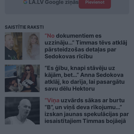
LA.LV Google ziņās
Pievienot
SAISTĪTIE RAKSTI
“No
dokumentiem es
uzzināju…” Timmas tēvs atklāj
pārsteidzošas detaļas par
Sedokovas rīcību
“Es ģību, knapi stāvēju uz
kājām, bet…” Anna Sedokova
atklāj, ko darīja, lai pasargātu
savu dēlu Hektoru
“Viņa
uzvārds sākas ar burtu
“B”, un viņš deva rīkojumu…”
izskan jaunas spekulācijas par
iesaistītajiem Timmas bojāejā