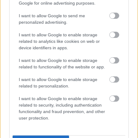
Google for online advertising purposes.
Astroloģe
izceļ 3 zodiaka zīmes, kurām ir
nosliece uz emocionālu kontroli pār citiem
cilvēkiem
I want to allow Google to send me
personalized advertising.
Slaidiņš: Izskatās, ka jaunais Ukrainas
I want to allow Google to enable storage
bruņoto spēku virspavēlnieks ir nolēmis
related to analytics like cookies on web or
mainīt pieeju
device identifiers in apps.
Lasīt citas ziņas
I want to allow Google to enable storage
related to functionality of the website or app.
I want to allow Google to enable storage
related to personalization.
I want to allow Google to enable storage
related to security, including authentication
functionality and fraud prevention, and other
user protection.