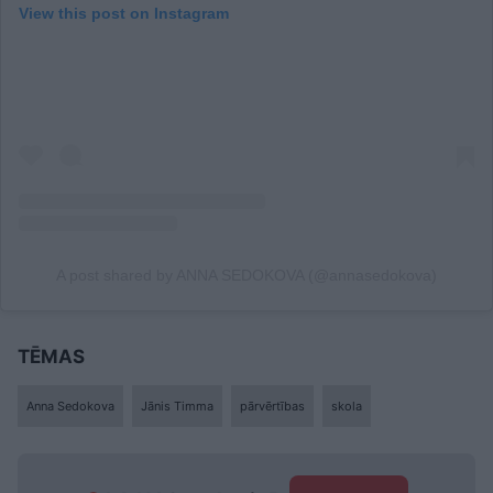
View this post on Instagram
A post shared by ANNA SEDOKOVA (@annasedokova)
TĒMAS
Anna Sedokova
Jānis Timma
pārvērtības
skola