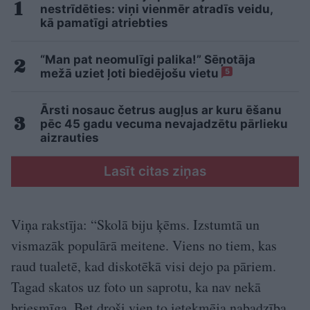
nestrīdēties: viņi vienmēr atradīs veidu,
kā pamatīgi atriebties
“Man pat neomulīgi palika!” Sēņotāja
mežā uziet ļoti biedējošu vietu
5
Ārsti nosauc četrus augļus ar kuru ēšanu
pēc 45 gadu vecuma nevajadzētu pārlieku
aizrauties
Lasīt citas ziņas
Viņa rakstīja: “Skolā biju ķēms. Izstumtā un
vismazāk populārā meitene. Viens no tiem, kas
raud tualetē, kad diskotēkā visi dejo pa pāriem.
Tagad skatos uz foto un saprotu, ka nav nekā
briesmīga. Bet droši vien to ietekmēja nabadzība