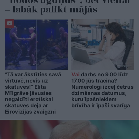
“nodos uguņus”, bet vienai
– labāk palikt mājās
“Tā var ākstīties savā
Vai
darbs no 9.00 līdz
virtuvē, nevis uz
17.00 jūs tracina?
skatuves!” Elita
Numerologi izceļ četrus
Mīlgrāve ļāvusies
dzimšanas datumus,
negaidīti erotiskai
kuru īpašniekiem
skatuves deja ar
brīvība ir īpaši svarīga
Eirovīzijas zvaigzni