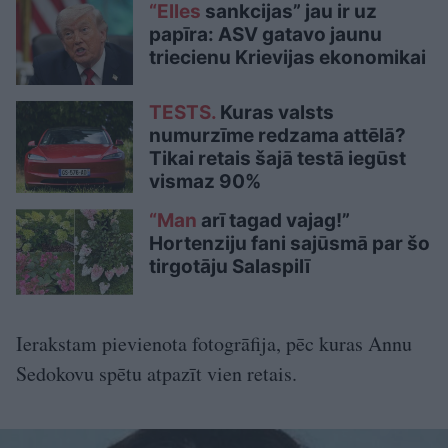
“Elles
sankcijas” jau ir uz
papīra: ASV gatavo jaunu
triecienu Krievijas ekonomikai
TESTS.
Kuras valsts
numurzīme redzama attēlā?
Tikai retais šajā testā iegūst
vismaz 90%
“Man
arī tagad vajag!”
Hortenziju fani sajūsmā par šo
tirgotāju Salaspilī
Ierakstam pievienota fotogrāfija, pēc kuras Annu
Sedokovu spētu atpazīt vien retais.