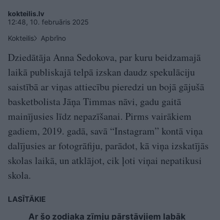
kokteilis.lv
12:48, 10. februāris 2025
Kokteilis
Apbrīno
Dziedātāja Anna Sedokova, par kuru beidzamajā
laikā publiskajā telpā izskan daudz spekulāciju
saistībā ar viņas attiecību pieredzi un bojā gājušā
basketbolista Jāņa Timmas nāvi, gadu gaitā
mainījusies līdz nepazīšanai. Pirms vairākiem
gadiem, 2019. gadā, savā “Instagram” kontā viņa
dalījusies ar fotogrāfiju, parādot, kā viņa izskatījās
skolas laikā, un atklājot, cik ļoti viņai nepatikusi
skola.
LASĪTĀKIE
Ar šo zodiaka zīmju pārstāvjiem labāk