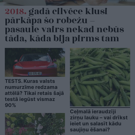
2018.
gadā cilvēce klusi
pārkāpa šo robežu –
pasaule vairs nekad nebūs
tāda, kāda bija pirms tam
TESTS. Kuras valsts
numurzīme redzama
attēlā? Tikai retais šajā
testā iegūst vismaz
90%
Ceļmalā ieraudzīji
zirņu lauku – vai drīkst
ieiet un salasīt kādu
saujiņu ēšanai?