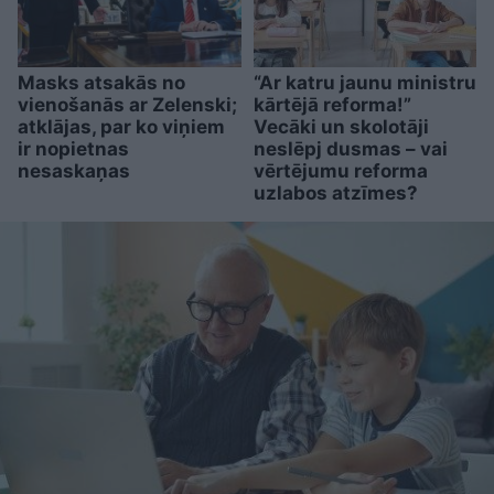
Masks atsakās no
“Ar katru jaunu ministru
vienošanās ar Zelenski;
kārtējā reforma!”
atklājas, par ko viņiem
Vecāki un skolotāji
ir nopietnas
neslēpj dusmas – vai
nesaskaņas
vērtējumu reforma
uzlabos atzīmes?