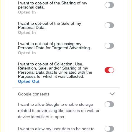
Ar šo zodiaka zīmju
not limited to your visit or usage behaviour. You may click to
I want to opt-out of the Sharing of my
pārstāvjiem labāk
personal data.
grant or deny consent to Google and its third-party tags to
Opted In
nestrīdēties: viņi vienmēr
use your data for below specified purposes in below Google
consent section.
I want to opt-out of the Sale of my
atradīs veidu, kā pamatīgi
Personal Data.
Opted In
atriebties
I want to opt-out of processing my
Personal Data for Targeted Advertising.
LASĪTĀKIE
Opted In
Ar šo zodiaka zīmju pārstāvjiem labāk
I want to opt-out of Collection, Use,
nestrīdēties: viņi vienmēr atradīs veidu,
Retention, Sale, and/or Sharing of my
kā pamatīgi atriebties
Personal Data that Is Unrelated with the
Purposes for which it was collected.
Opted Out
“Man
pat neomulīgi palika!” Sēņotāja
mežā uziet ļoti biedējošu vietu
Google consents
I want to allow Google to enable storage
Atcelt
Ziņot
Ārsti
nosauc četrus augļus ar kuru ēšanu
related to advertising like cookies on web or
pēc 45 gadu vecuma nevajadzētu pārlieku
device identifiers in apps.
aizrauties
I want to allow my user data to be sent to