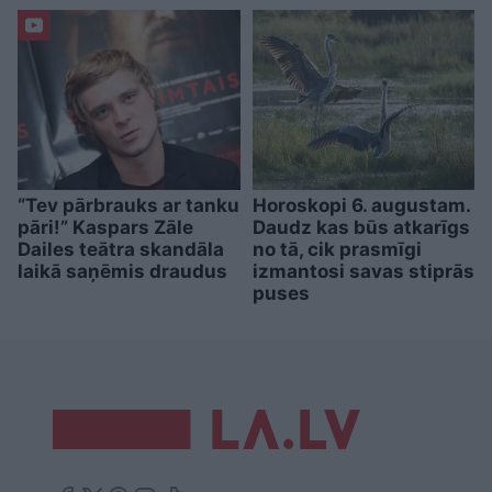
“Tev pārbrauks ar tanku
Horoskopi 6. augustam.
pāri!” Kaspars Zāle
Daudz kas būs atkarīgs
Dailes teātra skandāla
no tā, cik prasmīgi
laikā saņēmis draudus
izmantosi savas stiprās
puses