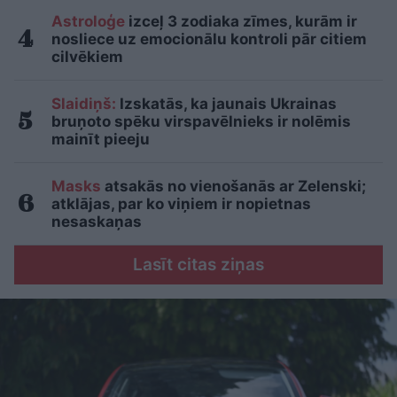
Astroloģe
izceļ 3 zodiaka zīmes, kurām ir
nosliece uz emocionālu kontroli pār citiem
cilvēkiem
Slaidiņš:
Izskatās, ka jaunais Ukrainas
bruņoto spēku virspavēlnieks ir nolēmis
mainīt pieeju
Masks
atsakās no vienošanās ar Zelenski;
atklājas, par ko viņiem ir nopietnas
nesaskaņas
Lasīt citas ziņas