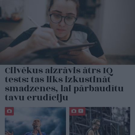
Cilvēkus aizrāvis ātrs IQ
tests: tas liks izkustināt
smadzenes, lai pārbaudītu
tavu erudīciju