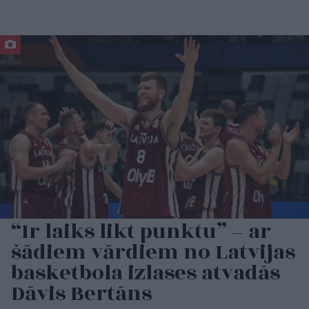
“Ir laiks likt punktu” – ar
šādiem vārdiem no Latvijas
basketbola izlases atvadās
Dāvis Bertāns