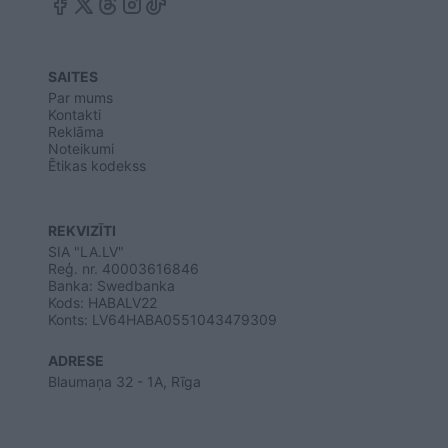
SAITES
Par mums
Kontakti
Reklāma
Noteikumi
Ētikas kodekss
REKVIZĪTI
SIA "LA.LV"
Reģ. nr. 40003616846
Banka: Swedbanka
Kods: HABALV22
Konts: LV64HABA0551043479309
ADRESE
Blaumaņa 32 - 1A, Rīga