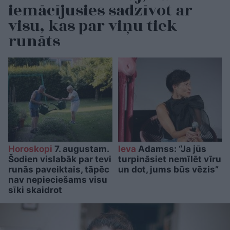
iemācījusies sadzīvot ar
visu, kas par viņu tiek
runāts
Horoskopi
7. augustam.
Ieva
Adamss: “Ja jūs
Šodien vislabāk par tevi
turpināsiet nemīlēt vīru
runās paveiktais, tāpēc
un dot, jums būs vēzis”
nav nepieciešams visu
sīki skaidrot