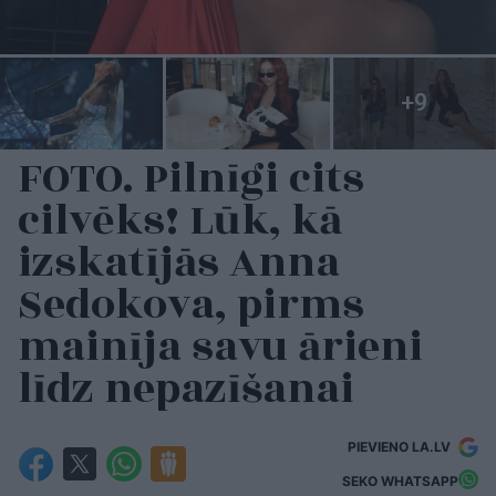
FOTO. Pilnīgi cits
cilvēks! Lūk, kā
izskatījās Anna
Sedokova, pirms
mainīja savu ārieni
līdz nepazīšanai
PIEVIENO LA.LV
SEKO WHATSAPP