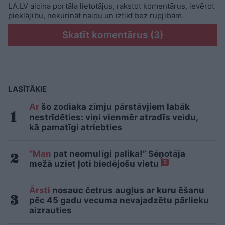
LA.LV aicina portāla lietotājus, rakstot komentārus, ievērot
pieklājību, nekurināt naidu un iztikt bez rupjībām.
Skatīt komentārus (3)
LASĪTĀKIE
Ar
šo zodiaka zīmju pārstāvjiem labāk
nestrīdēties: viņi vienmēr atradīs veidu,
kā pamatīgi atriebties
“Man
pat neomulīgi palika!” Sēņotāja
mežā uziet ļoti biedējošu vietu
5
Ārsti
nosauc četrus augļus ar kuru ēšanu
pēc 45 gadu vecuma nevajadzētu pārlieku
aizrauties