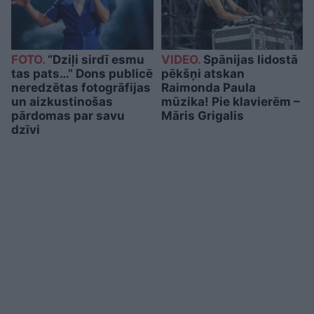
FOTO.
“Dziļi sirdī esmu
VIDEO.
Spānijas lidostā
tas pats…” Dons publicē
pēkšņi atskan
neredzētas fotogrāfijas
Raimonda Paula
un aizkustinošas
mūzika! Pie klavierēm –
pārdomas par savu
Māris Grigalis
dzīvi