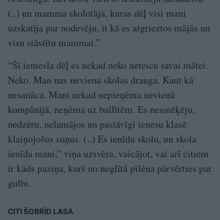
(..) un mamma skolotāja, kuras dēļ visi mani
uzskatīja par nodevēju, it kā es atgrieztos mājās un
visu stāstītu mammai.”
“Šī iemesla dēļ es nekad neko neteicu savai mātei.
Neko. Man nav neviena skolas drauga. Kaut kā
nesanāca. Mani nekad nepieņēma nevienā
kompānijā, neņēma uz ballītēm. Es nesmēķēju,
nedzēru, nelamājos un pastāvīgi ienesu klasē
klaiņojošus suņus. (..) Es ienīdu skolu, un skola
ienīda mani,” viņa uzsvēra, vaicājot, vai arī citiem
ir kāds paziņa, kurš no neglītā pīlēna pārvērties par
gulbi.
CITI ŠOBRĪD LASA