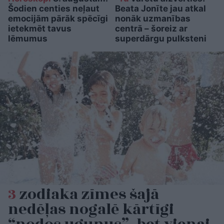
Šodien centies neļaut
Beata Jonīte jau atkal
emocijām pārāk spēcīgi
nonāk uzmanības
ietekmēt tavus
centrā – šoreiz ar
lēmumus
superdārgu pulksteni
3
zodiaka zīmes šajā
nedēļas nogalē kārtīgi