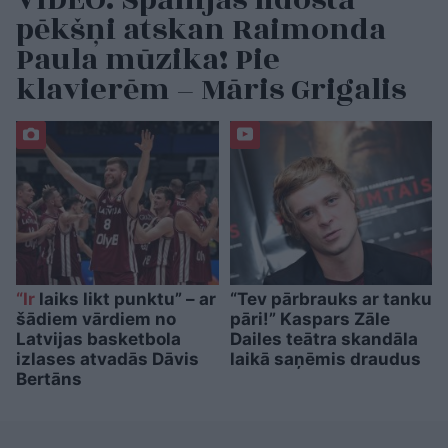
pēkšņi atskan Raimonda
Paula mūzika! Pie
klavierēm – Māris Grigalis
“Ir
laiks likt punktu” – ar
“Tev pārbrauks ar tanku
šādiem vārdiem no
pāri!” Kaspars Zāle
Latvijas basketbola
Dailes teātra skandāla
izlases atvadās Dāvis
laikā saņēmis draudus
Bertāns