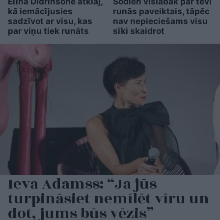
Elīna Didrihsone atklāj,
Šodien vislabāk par tevi
kā iemācījusies
runās paveiktais, tāpēc
sadzīvot ar visu, kas
nav nepieciešams visu
par viņu tiek runāts
sīki skaidrot
Ieva Adamss: “Ja jūs
turpināsiet nemīlēt vīru un
dot, jums būs vēzis”