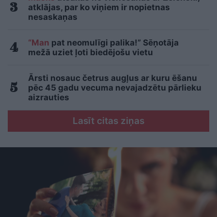
atklājas, par ko viņiem ir nopietnas
nesaskaņas
“Man
pat neomulīgi palika!” Sēņotāja
mežā uziet ļoti biedējošu vietu
Ārsti nosauc četrus augļus ar kuru ēšanu
pēc 45 gadu vecuma nevajadzētu pārlieku
aizrauties
Lasīt citas ziņas