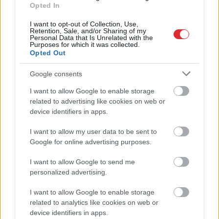
Opted In
I want to opt-out of Collection, Use,
Retention, Sale, and/or Sharing of my
Personal Data that Is Unrelated with the
Purposes for which it was collected.
Opted Out
Google consents
Ukrainas debesis kļūst
“Kas
notiek!?”
I want to allow Google to enable storage
Atcelt
Ziņot
arvien ievainojamākas.
“Swedbank” klienti
related to advertising like cookies on web or
Jūlija statistika par
masveidā ziņo par
device identifiers in apps.
pārtvertajām raķetēm ir
problēmām ar
galēji kritiska
internetbanku
I want to allow my user data to be sent to
Google for online advertising purposes.
I want to allow Google to send me
personalized advertising.
I want to allow Google to enable storage
related to analytics like cookies on web or
device identifiers in apps.