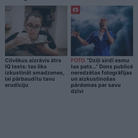
Cilvēkus aizrāvis ātrs
FOTO.
“Dziļi sirdī esmu
IQ tests: tas liks
tas pats…” Dons publicē
izkustināt smadzenes,
neredzētas fotogrāfijas
lai pārbaudītu tavu
un aizkustinošas
erudīciju
pārdomas par savu
dzīvi