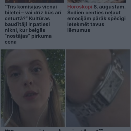
“Trīs komisijas vienai
Horoskopi
8. augustam.
biļetei – vai drīz būs arī
Šodien centies neļaut
ceturtā?” Kultūras
emocijām pārāk spēcīgi
baudītāji ir patiesi
ietekmēt tavus
nikni, kur beigās
lēmumus
“nostājas” pirkuma
cena