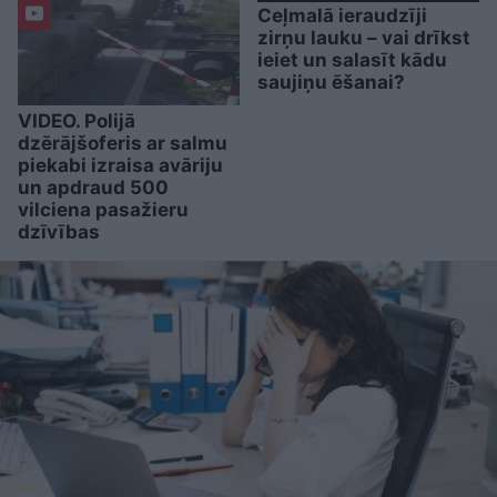
Ceļmalā ieraudzīji
zirņu lauku – vai drīkst
ieiet un salasīt kādu
saujiņu ēšanai?
VIDEO. Polijā
dzērājšoferis ar salmu
piekabi izraisa avāriju
un apdraud 500
vilciena pasažieru
dzīvības