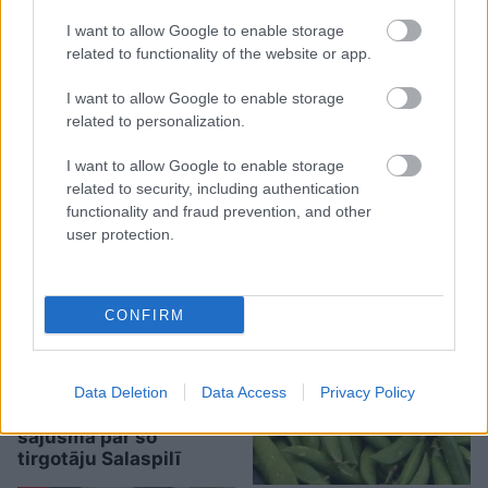
I want to allow Google to enable storage
related to functionality of the website or app.
I want to allow Google to enable storage
related to personalization.
TESTS. Kuras valsts
numurzīme redzama
I want to allow Google to enable storage
related to security, including authentication
attēlā? Tikai retais šajā
functionality and fraud prevention, and other
testā iegūst vismaz 90%
user protection.
CONFIRM
“Man
arī tagad vajag!”
Data Deletion
Data Access
Privacy Policy
Hortenziju fani
sajūsmā par šo
tirgotāju Salaspilī