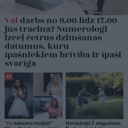
Vai
darbs no 9.00 līdz 17.00
jūs tracina? Numerologi
izceļ četrus dzimšanas
datumus, kuru
īpašniekiem brīvība ir īpaši
svarīga
“Es
neesmu muļķe!”
Horoskopi 7. augustam.