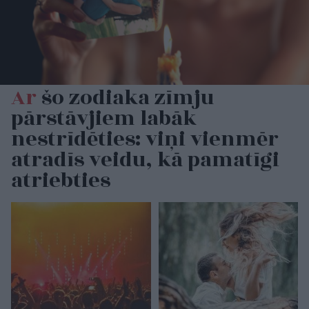
Ar
šo zodiaka zīmju
pārstāvjiem labāk
nestrīdēties: viņi vienmēr
atradīs veidu, kā pamatīgi
atriebties