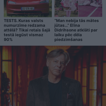
TESTS. Kuras valsts
“Man nebija tās mātes
numurzīme redzama
jūtas…” Elīna
attēlā? Tikai retais šajā
Didrihsone atklāti par
testā iegūst vismaz
laiku pēc dēla
90%
piedzimšanas