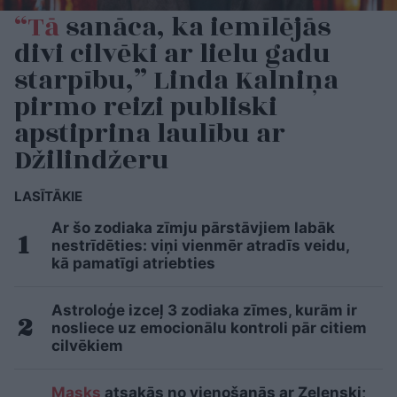
“Tā
sanāca, ka iemīlējās
divi cilvēki ar lielu gadu
starpību,” Linda Kalniņa
pirmo reizi publiski
apstiprina laulību ar
Džilindžeru
LASĪTĀKIE
Ar šo zodiaka zīmju pārstāvjiem labāk
nestrīdēties: viņi vienmēr atradīs veidu,
kā pamatīgi atriebties
Astroloģe izceļ 3 zodiaka zīmes, kurām ir
nosliece uz emocionālu kontroli pār citiem
cilvēkiem
Masks
atsakās no vienošanās ar Zelenski;