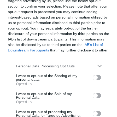
targeted advertising by us, please use the below opt-out
Eirovīzijas zvaigzni
section to confirm your selection. Please note that after your
opt-out request is processed you may continue seeing
interest-based ads based on personal information utilized by
us or personal information disclosed to third parties prior to
your opt-out. You may separately opt-out of the further
disclosure of your personal information by third parties on the
IAB’s list of downstream participants. This information may
also be disclosed by us to third parties on the
IAB’s List of
Downstream Participants
that may further disclose it to other
third parties.
Please note that this website/app uses one or more Google
Personal Data Processing Opt Outs
services and may gather and store information including but
not limited to your visit or usage behaviour. You may click to
I want to opt-out of the Sharing of my
personal data.
grant or deny consent to Google and its third-party tags to
Latvijā
bērnus dzemdē
Opted In
use your data for below specified purposes in below Google
arvien vēlāk: dati atklāj, cik
consent section.
I want to opt-out of the Sale of my
Personal Data.
gadu tagad ir “vidējai”
Opted In
mammai
I want to opt-out of processing my
Personal Data for Targeted Advertising.