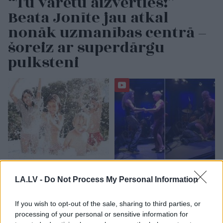
“Tu varētu aizvērties!”
Beata Jonīte jau atkal
nonāk uzmanības centrā –
šoreiz ar superdārgu
pulksteni
3
zodiaka zīmes šajā
“Tā var ākstīties savā
nedēļas nogalē kārtīgi
virtuvē, nevis uz
LA.LV -
Do Not Process My Personal Information
“nodos uguņus”, bet
skatuves!” Elita
vienai – labāk palikt
Mīlgrāve ļāvusies
If you wish to opt-out of the sale, sharing to third parties, or
mājās
negaidīti erotiskai
processing of your personal or sensitive information for
skatuves deja ar