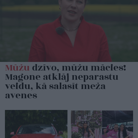
Mūžu
dzīvo, mūžu mācies!
Magone atklāj neparastu
veidu, kā salasīt meža
avenes