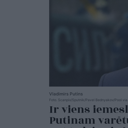
Vladimirs Putins
Foto. Scanpix/Sputnik/Pavel Bednyakov/Pool v
Ir viens iemes
Putinam varētu