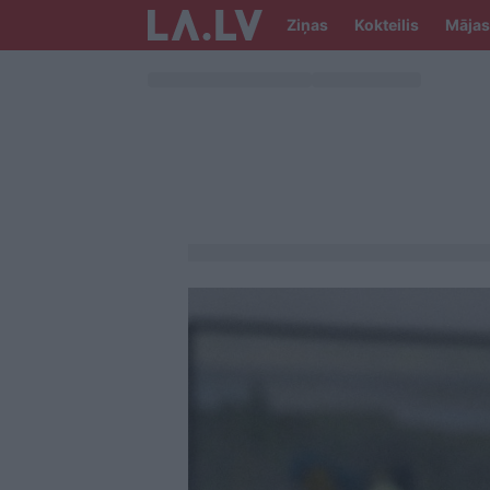
Ziņas
Kokteilis
Mājas