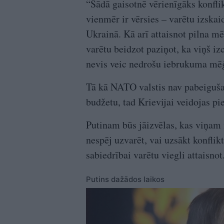
“Šādā gaisotnē vērienīgāks konfli
vienmēr ir vērsies – varētu izska
Ukrainā. Kā arī attaisnot pilna mē
varētu beidzot paziņot, ka viņš i
nevis veic nedrošu iebrukuma mēģ
Tā kā NATO valstis nav pabeiguša
budžetu, tad Krievijai veidojas p
Putinam būs jāizvēlas, kas viņam 
nespēj uzvarēt, vai uzsākt konfl
sabiedrībai varētu viegli attaisnot
Putins dažādos laikos