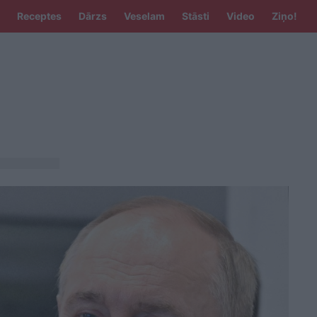
Receptes
Dārzs
Veselam
Stāsti
Video
Ziņo!