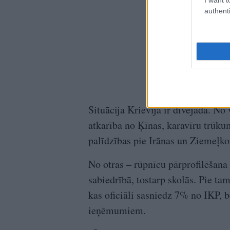
authenti
Situācija Krievijā ir divējāda. No
atkarība no Ķīnas, karavīru trūku
palīdzības pie Irānas un Ziemeļk
No otras – rūpnīcu pārprofilēšan
sabiedrībā, tostarp skolās. Pie t
kas oficiāli sasniedz 7% no IKP, b
ieņēmumiem.