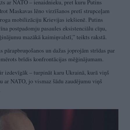
kts ar NATO – ienaidnieku, pret kuru Putins
idrot Maskavas lēno virzīšanos pretī strupceļam
roga mobilizāciju Krievijas iekšienē. Putins
zcīna postpadomju pasaules eksistenciālu cīņu,
inājumu mazākā kaimiņvalstī,” teikts rakstā.
s pārapbruņošanos un dažas joprojām strīdas par
iemērots brīdis konfrontācijas mēģinājumam.
ir izdevīgāk – turpināt karu Ukrainā, kurā viņš
iktu ar NATO, jo vismaz šādu zaudējumu viņš
.