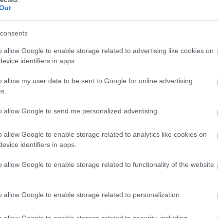
Out
aču
pankūkas. Šo
Karstums ir ideāls
Atcelt
Ziņot
eni var pierīvēt
baktērijām: produkti,
consents
kurām pankūkām!
kuri siltumā kļūst
bīstami jau pēc dažām
o allow Google to enable storage related to advertising like cookies on
evice identifiers in apps.
stundām
o allow my user data to be sent to Google for online advertising
vērt “jaunu fronti Eiropā”, tiek paustas pastāvīgi.
s.
tajā, kā Putins kļūdījās savā lēmumā ātri uzvarēt
to allow Google to send me personalized advertising.
ainai un Krievijai tas nozīmē, ka viņš var
urpmāk.
o allow Google to enable storage related to analytics like cookies on
evice identifiers in apps.
o allow Google to enable storage related to functionality of the website
o allow Google to enable storage related to personalization.
o allow Google to enable storage related to security, including