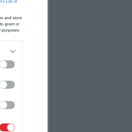
B’s List of
er and store
to grant or
ed purposes