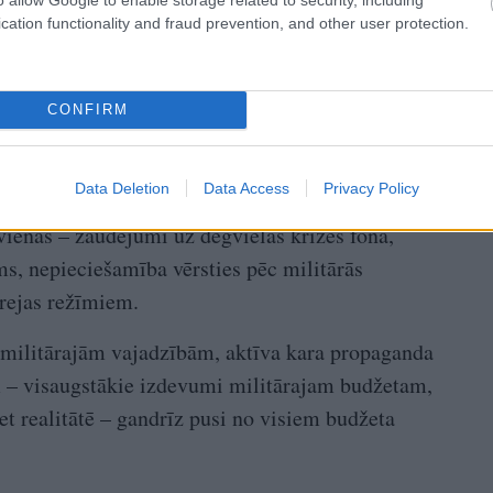
cation functionality and fraud prevention, and other user protection.
CONFIRM
Data Deletion
Data Access
Privacy Policy
 vienas – zaudējumi uz degvielas krīzes fona,
ms, nepieciešamība vērsties pēc militārās
orejas režīmiem.
a militārajām vajadzībām, aktīva kara propaganda
am – visaugstākie izdevumi militārajam budžetam,
et realitātē – gandrīz pusi no visiem budžeta