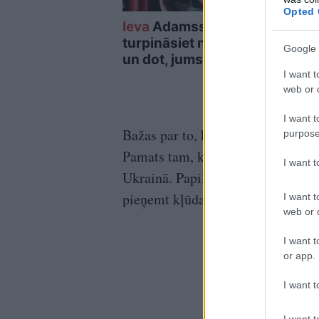
Opted 
Ieva
Adamss: “Ja jūs
Kab
turpināsiet nemīlēt vīru
dārz
Google 
un dot, jums būs vēzis”
jeb
I want t
web or d
I want t
Bažas par to, ka Krievija varētu at
purpose
Pamats tam, kā uzskata autors, ir 
I want 
Ukrainā. Papildus visām sekām Ukr
pieņemt kļūdainus lēmumus arī t
I want t
web or d
I want t
or app.
I want t
I want t