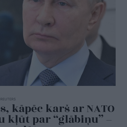
ia REUTERS
ls, kāpēc karš ar NATO
 kļūt par “glābiņu” –