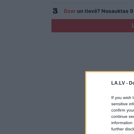
Dzer
un tievē? Nosauktas 9 t
LA.LV -
Do
If you wish 
sensitive in
confirm you
continue se
information 
further disc