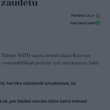
š zaudētu
PIEVIENO LA.LV
SEKO WHATSAPP
nā. Tikmēr NATO samita priekšvakarā Krievijas
 visnestabilākajā pozīcijā visā savā karjeras laikā.
sts: tas liks izkustināt smadzenes, lai
i? Lūk, par kādām sievām kļūst katrā mēnesī