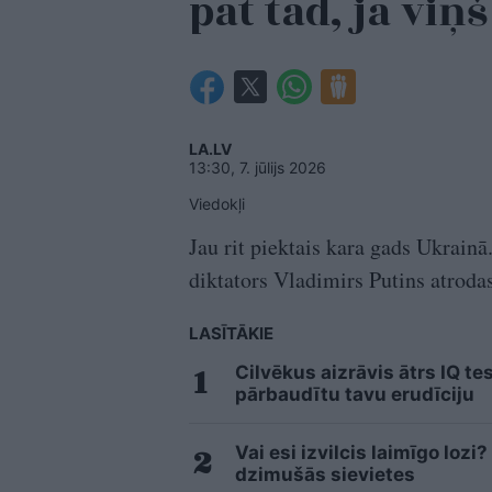
pat tad, ja viņ
LA.LV
13:30, 7. jūlijs 2026
Viedokļi
Jau rit piektais kara gads Ukrai
diktators Vladimirs Putins atrodas
LASĪTĀKIE
Cilvēkus aizrāvis ātrs IQ te
pārbaudītu tavu erudīciju
Vai esi izvilcis laimīgo loz
dzimušās sievietes