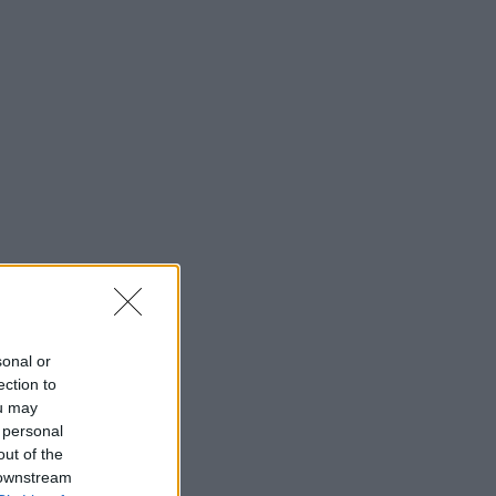
sonal or
ection to
ou may
 personal
out of the
 downstream