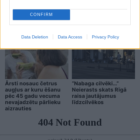
atklājies, kas patiesībā
notika ar cenām
CONFIRM
Data Deletion
Data Access
Privacy Policy
Ārsti nosauc četrus
“Nabaga cilvēki…”
augļus ar kuru ēšanu
Neierasts skats Rīgā
pēc 45 gadu vecuma
raisa jautājumus
nevajadzētu pārlieku
līdzcilvēkos
aizrauties