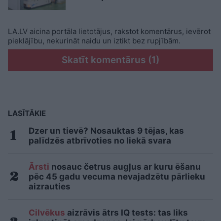
LA.LV aicina portāla lietotājus, rakstot komentārus, ievērot
pieklājību, nekurināt naidu un iztikt bez rupjībām.
Skatīt komentārus (1)
LASĪTĀKIE
Dzer un tievē? Nosauktas 9 tējas, kas
palīdzēs atbrīvoties no liekā svara
Ārsti
nosauc četrus augļus ar kuru ēšanu
pēc 45 gadu vecuma nevajadzētu pārlieku
aizrauties
Cilvēkus
aizrāvis ātrs IQ tests: tas liks