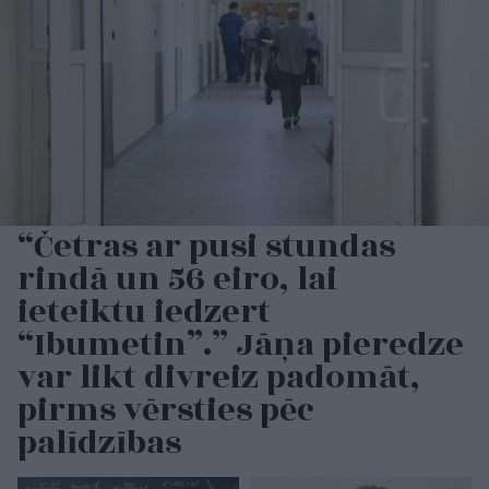
“Četras ar pusi stundas
rindā un 56 eiro, lai
ieteiktu iedzert
“Ibumetin”.” Jāņa pieredze
var likt divreiz padomāt,
pirms vērsties pēc
palīdzības