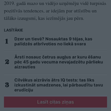
2019. gadā mazo un vidējo uzņēmēju vidē turpinās
pozitīvās tendences, ar idejām par attīstību un
tālāko izaugsmi, kas iezīmējās jau pērn.
LASĪTĀKIE
Dzer un tievē? Nosauktas 9 tējas, kas
palīdzēs atbrīvoties no liekā svara
Ārsti nosauc četrus augļus ar kuru ēšanu
pēc 45 gadu vecuma nevajadzētu pārlieku
aizrauties
Cilvēkus aizrāvis ātrs IQ tests: tas liks
izkustināt smadzenes, lai pārbaudītu tavu
erudīciju
Lasīt citas ziņas