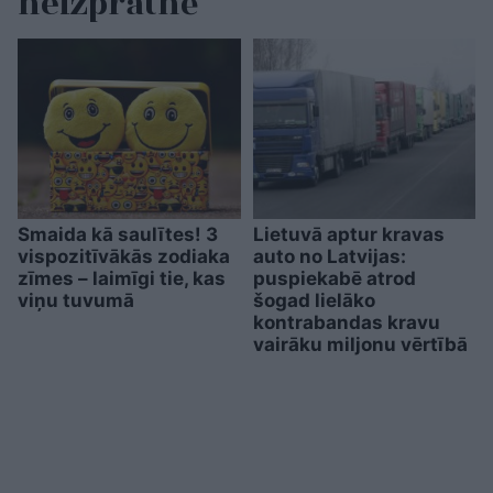
neizpratnē
Smaida kā saulītes! 3
Lietuvā aptur kravas
vispozitīvākās zodiaka
auto no Latvijas:
zīmes – laimīgi tie, kas
puspiekabē atrod
viņu tuvumā
šogad lielāko
kontrabandas kravu
vairāku miljonu vērtībā