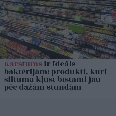
Karstums
ir ideāls
baktērijām: produkti, kuri
siltumā kļūst bīstami jau
pēc dažām stundām