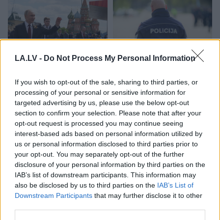
LA.LV -
Do Not Process My Personal Information
“Paldies,
ka atnācāt pie
Priekules traģēdijas
If you wish to opt-out of the sale, sharing to third parties, or
mums ciemos!” Putina
lietā jauns pavērsiens:
processing of your personal or sensitive information for
vizītes laikā Sibīrijā
apcietinātā policista
targeted advertising by us, please use the below opt-out
noticis īsts “brīnums”
aizstāvis vērsies tiesā
section to confirm your selection. Please note that after your
opt-out request is processed you may continue seeing
interest-based ads based on personal information utilized by
us or personal information disclosed to third parties prior to
your opt-out. You may separately opt-out of the further
disclosure of your personal information by third parties on the
IAB’s list of downstream participants. This information may
also be disclosed by us to third parties on the
IAB’s List of
Downstream Participants
that may further disclose it to other
third parties.