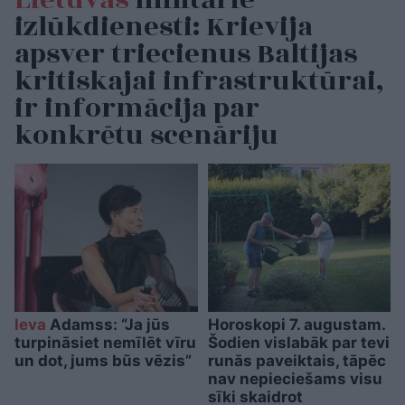
izlūkdienesti: Krievija
apsver triecienus Baltijas
kritiskajai infrastruktūrai,
ir informācija par
konkrētu scenāriju
Ieva
Adamss: “Ja jūs
Horoskopi 7. augustam.
turpināsiet nemīlēt vīru
Šodien vislabāk par tevi
un dot, jums būs vēzis”
runās paveiktais, tāpēc
nav nepieciešams visu
sīki skaidrot