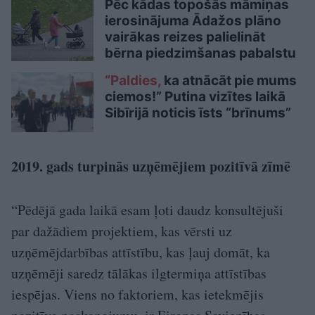
Pēc kādas topošās māmiņas
ierosinājuma Ādažos plāno
vairākas reizes palielināt
bērna piedzimšanas pabalstu
“Paldies,
ka atnācāt pie mums
ciemos!” Putina vizītes laikā
Sibīrijā noticis īsts “brīnums”
2019. gads turpinās uzņēmējiem pozitīvā zīmē
“Pēdējā gada laikā esam ļoti daudz konsultējuši
par dažādiem projektiem, kas vērsti uz
uzņēmējdarbības attīstību, kas ļauj domāt, ka
uzņēmēji saredz tālākas ilgtermiņa attīstības
iespējas. Viens no faktoriem, kas ietekmējis