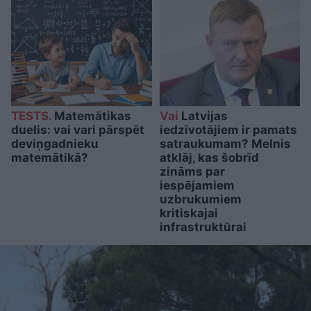
TESTS.
Matemātikas
Vai
Latvijas
duelis: vai vari pārspēt
iedzīvotājiem ir pamats
deviņgadnieku
satraukumam? Melnis
matemātikā?
atklāj, kas šobrīd
zināms par
iespējamiem
uzbrukumiem
kritiskajai
infrastruktūrai