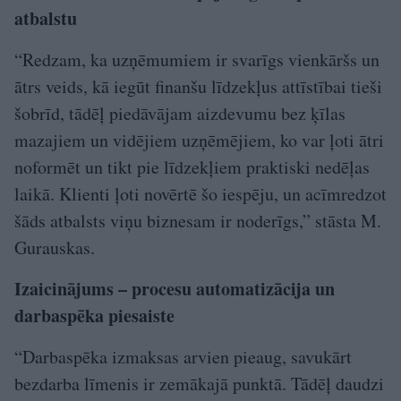
atbalstu
“Redzam, ka uzņēmumiem ir svarīgs vienkāršs un
ātrs veids, kā iegūt finanšu līdzekļus attīstībai tieši
šobrīd, tādēļ piedāvājam aizdevumu bez ķīlas
mazajiem un vidējiem uzņēmējiem, ko var ļoti ātri
noformēt un tikt pie līdzekļiem praktiski nedēļas
laikā. Klienti ļoti novērtē šo iespēju, un acīmredzot
šāds atbalsts viņu biznesam ir noderīgs,” stāsta M.
Gurauskas.
Izaicinājums – procesu automatizācija un
darbaspēka piesaiste
“Darbaspēka izmaksas arvien pieaug, savukārt
bezdarba līmenis ir zemākajā punktā. Tādēļ daudzi