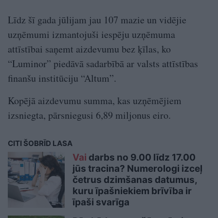
Līdz šī gada jūlijam jau 107 mazie un vidējie
uzņēmumi izmantojuši iespēju uzņēmuma
attīstībai saņemt aizdevumu bez ķīlas, ko
“Luminor” piedāvā sadarbībā ar valsts attīstības
finanšu institūciju “Altum”.
Kopējā aizdevumu summa, kas uzņēmējiem
izsniegta, pārsniegusi 6,89 miljonus eiro.
CITI ŠOBRĪD LASA
Vai
darbs no 9.00 līdz 17.00
jūs tracina? Numerologi izceļ
četrus dzimšanas datumus,
kuru īpašniekiem brīvība ir
īpaši svarīga