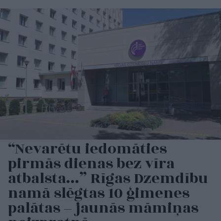
“Nevarētu iedomāties
pirmās dienas bez vīra
atbalsta…” Rīgas Dzemdību
namā slēgtas 10 ģimenes
palātas – jaunās māmiņas