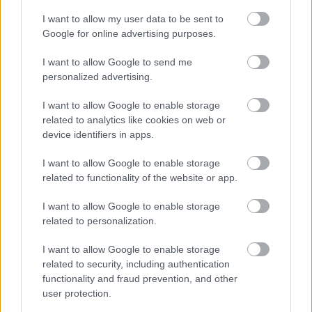
Pēc kādas topošās
Mēness aizsegs
māmiņas ierosinājuma
gandrīz 80% Saules: 12.
I want to allow my user data to be sent to
Ādažos plāno vairākas
augustā Latvijā
Google for online advertising purposes.
reizes palielināt bērna
gaidāms iespaidīgs
piedzimšanas pabalstu
skats – ko tajā brīdī
I want to allow Google to send me
varam piedzīvot?
personalized advertising.
I want to allow Google to enable storage
related to analytics like cookies on web or
device identifiers in apps.
I want to allow Google to enable storage
related to functionality of the website or app.
I want to allow Google to enable storage
related to personalization.
I want to allow Google to enable storage
related to security, including authentication
functionality and fraud prevention, and other
Solīja lētāku dīzeļdegvielu,
user protection.
bet cerētais izpalika: tagad