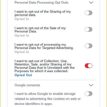
Please note that this website/app uses one or more Google
Personal Data Processing Opt Outs
services and may gather and store information including but
not limited to your visit or usage behaviour. You may click to
I want to opt-out of the Sharing of my
personal data.
Vai darbs no 9.00 līdz 17.00
grant or deny consent to Google and its third-party tags to
Opted In
use your data for below specified purposes in below Google
jūs tracina? Numerologi
consent section.
I want to opt-out of the Sale of my
izceļ četrus dzimšanas
Personal Data.
Opted In
datumus, kuru
īpašniekiem brīvība ir īpaši
I want to opt-out of processing my
Personal Data for Targeted Advertising.
svarīga
Opted In
I want to opt-out of Collection, Use,
Retention, Sale, and/or Sharing of my
Personal Data that Is Unrelated with the
Purposes for which it was collected.
Opted Out
Google consents
I want to allow Google to enable storage
Atcelt
Ziņot
related to advertising like cookies on web or
device identifiers in apps.