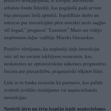
pozitīvo noskaņojumu, ir Eiropas Savienības
atbalsta fondu līdzekļi, kas pagājušā gadā arvien
bija pieejami lielā apmērā. Ieguldītais darbs un
interese par investīcijām pērn noteikti nesīs augļus
vēl šogad,” prognozē “Luminor” Mazo un vidējo
uzņēmumu daļas vadītājs Mareks Gurauskas.
Pozitīvi vērtējams, ka uzņēmēji daļu investīciju
veic arī no saviem iekšējiem resursiem, kas,
neskatoties uz optimistiskām nākotnes prognozēm,
liecina par piesardzību, pragmatiski rēķinot līdzi.
Līdz ar to banka iesaistās kā partneris, kas palīdz
izvērtēt izvēlēto risinājumu vai nepieciešamās
investīcijas.
Novērtē ātru un ērtu iespēju iegūt nepieciešamo