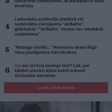
izkustināt smadzenes, lai pārbaudītu tavu
erudīciju
Lietuviešu uzņēmējs piedāvā vēl
nedzirdētu risinājumu “airBaltic”
glābšanai: “”airBaltic” mums nav vienkārši
uzņēmums”
“Nabaga cilvēki…” Neierasts skats Rīgā
raisa jautājumus līdzcilvēkos
Vai
esi izvilcis laimīgo lozi? Lūk, par
kādām sievām kļūst katrā mēnesī
dzimušās sievietes
Lasīt citas ziņas