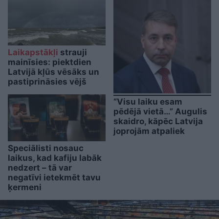
Laikapstākļi
strauji
mainīsies: piektdien
Latvijā kļūs vēsāks un
pastiprināsies vējš
“Visu laiku esam
pēdējā vietā…” Augulis
skaidro, kāpēc Latvija
joprojām atpaliek
Speciālisti nosauc
laikus, kad kafiju labāk
nedzert – tā var
negatīvi ietekmēt tavu
ķermeni