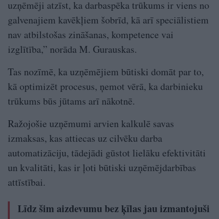
uzņēmēji atzīst, ka darbaspēka trūkums ir viens no
galvenajiem kavēkļiem šobrīd, kā arī speciālistiem
nav atbilstošas zināšanas, kompetence vai
izglītība,” norāda M. Gurauskas.
Tas nozīmē, ka uzņēmējiem būtiski domāt par to,
kā optimizēt procesus, ņemot vērā, ka darbinieku
trūkums būs jūtams arī nākotnē.
Ražojošie uzņēmumi arvien kalkulē savas
izmaksas, kas attiecas uz cilvēku darba
automatizāciju, tādejādi gūstot lielāku efektivitāti
un kvalitāti, kas ir ļoti būtiski uzņēmējdarbības
attīstībai.
Līdz šim aizdevumu bez ķīlas jau izmantojuši