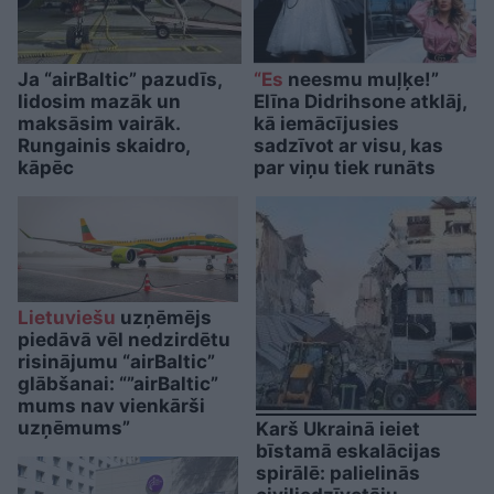
Ja “airBaltic” pazudīs,
“Es
neesmu muļķe!”
lidosim mazāk un
Elīna Didrihsone atklāj,
maksāsim vairāk.
kā iemācījusies
Rungainis skaidro,
sadzīvot ar visu, kas
kāpēc
par viņu tiek runāts
Lietuviešu
uzņēmējs
piedāvā vēl nedzirdētu
risinājumu “airBaltic”
glābšanai: “”airBaltic”
mums nav vienkārši
uzņēmums”
Karš Ukrainā ieiet
bīstamā eskalācijas
spirālē: palielinās