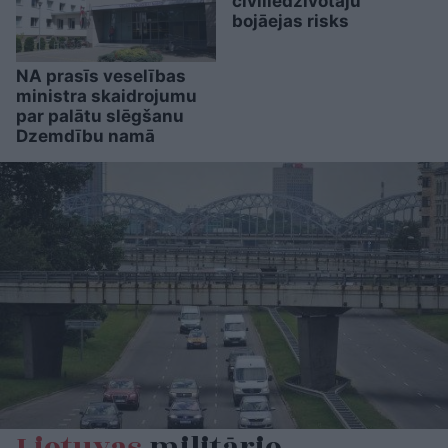
civiliedzīvotāju
bojāejas risks
NA prasīs veselības
ministra skaidrojumu
par palātu slēgšanu
Dzemdību namā
Lietuvas
militārie