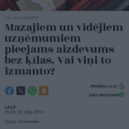
Foto: Ieva Čīka/LETA
Mazajiem un vidējiem
uzņēmumiem
pieejams aizdevums
bez ķīlas. Vai viņi to
izmanto?
PIEVIENO LA.LV
SEKO WHATSAPP
LA.LV
15:29, 25. jūlijs 2019
Ziņas
Ekonomika