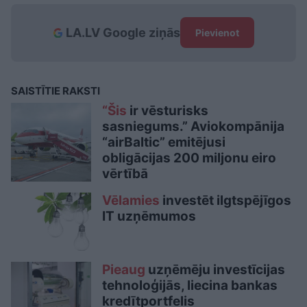
LA.LV Google ziņās
Pievienot
SAISTĪTIE RAKSTI
“Šis
ir vēsturisks
sasniegums.” Aviokompānija
“airBaltic” emitējusi
obligācijas 200 miljonu eiro
vērtībā
Vēlamies
investēt ilgtspējīgos
IT uzņēmumos
Pieaug
uzņēmēju investīcijas
tehnoloģijās, liecina bankas
kredītportfelis