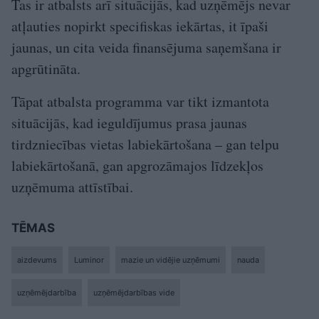
Tas ir atbalsts arī situācijās, kad uzņēmējs nevar
atļauties nopirkt specifiskas iekārtas, it īpaši
jaunas, un cita veida finansējuma saņemšana ir
apgrūtināta.
Tāpat atbalsta programma var tikt izmantota
situācijās, kad ieguldījumus prasa jaunas
tirdzniecības vietas labiekārtošana – gan telpu
labiekārtošanā, gan apgrozāmajos līdzekļos
uzņēmuma attīstībai.
TĒMAS
aizdevums
Luminor
mazie un vidējie uzņēmumi
nauda
uzņēmējdarbība
uzņēmējdarbības vide