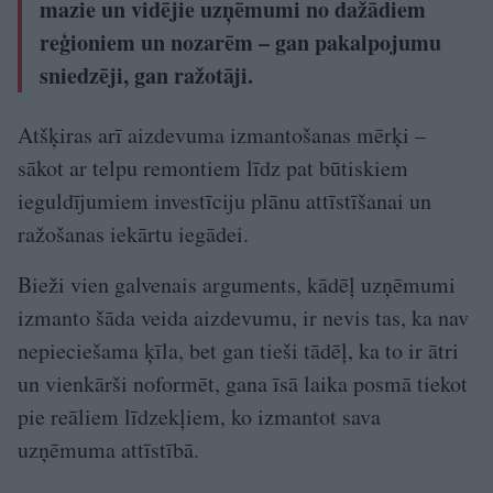
mazie un vidējie uzņēmumi no dažādiem
reģioniem un nozarēm – gan pakalpojumu
sniedzēji, gan ražotāji.
Atšķiras arī aizdevuma izmantošanas mērķi –
sākot ar telpu remontiem līdz pat būtiskiem
ieguldījumiem investīciju plānu attīstīšanai un
ražošanas iekārtu iegādei.
Bieži vien galvenais arguments, kādēļ uzņēmumi
izmanto šāda veida aizdevumu, ir nevis tas, ka nav
nepieciešama ķīla, bet gan tieši tādēļ, ka to ir ātri
un vienkārši noformēt, gana īsā laika posmā tiekot
pie reāliem līdzekļiem, ko izmantot sava
uzņēmuma attīstībā.