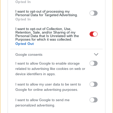
Opted In
I want to opt-out of processing my
Personal Data for Targeted Advertising.
Opted In
I want to opt-out of Collection, Use,
Retention, Sale, and/or Sharing of my
Personal Data that Is Unrelated with the
Purposes for which it was collected.
Opted Out
Google consents
I want to allow Google to enable storage
Atcelt
Ziņot
related to advertising like cookies on web or
device identifiers in apps.
Cilvēkus
aizrāvis ātrs IQ
I want to allow my user data to be sent to
tests: tas liks izkustināt
Google for online advertising purposes.
smadzenes, lai pārbaudītu
I want to allow Google to send me
tavu erudīciju
personalized advertising.