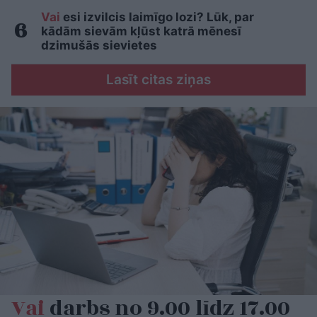
Vai
esi izvilcis laimīgo lozi? Lūk, par
kādām sievām kļūst katrā mēnesī
dzimušās sievietes
Lasīt citas ziņas
Vai
darbs no 9.00 līdz 17.00