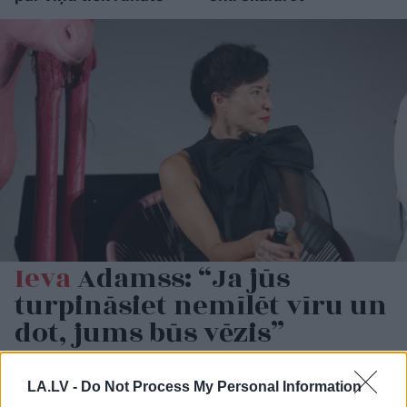
Ieva
Adamss: “Ja jūs
turpināsiet nemīlēt vīru un
dot, jums būs vēzis”
LASĪTĀKIE
LA.LV -
Do Not Process My Personal Information
Ārsti
nosauc četrus augļus ar kuru ēšanu