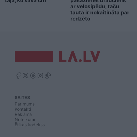
tajā, ko saka citi
pasažieres brauciens
ar velosipēdu, taču
tauta ir nokaitināta par
redzēto
SAITES
Par mums
Kontakti
Reklāma
Noteikumi
Ētikas kodekss