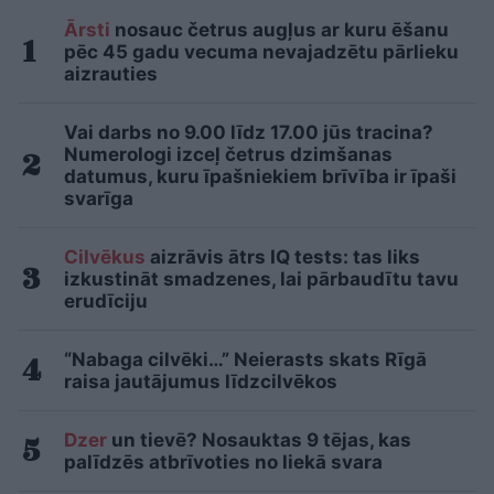
Ārsti
nosauc četrus augļus ar kuru ēšanu
pēc 45 gadu vecuma nevajadzētu pārlieku
aizrauties
Vai darbs no 9.00 līdz 17.00 jūs tracina?
Numerologi izceļ četrus dzimšanas
datumus, kuru īpašniekiem brīvība ir īpaši
svarīga
Cilvēkus
aizrāvis ātrs IQ tests: tas liks
izkustināt smadzenes, lai pārbaudītu tavu
erudīciju
“Nabaga cilvēki…” Neierasts skats Rīgā
raisa jautājumus līdzcilvēkos
Dzer
un tievē? Nosauktas 9 tējas, kas
palīdzēs atbrīvoties no liekā svara