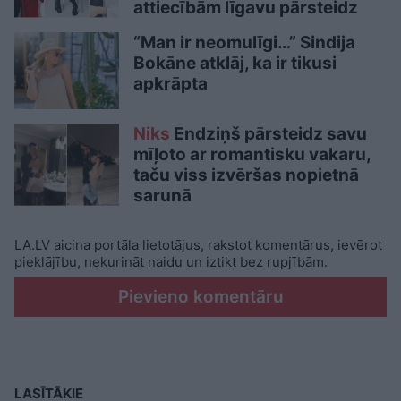
attiecībām līgavu pārsteidz
“Man ir neomulīgi…” Sindija
Bokāne atklāj, ka ir tikusi
apkrāpta
Niks
Endziņš pārsteidz savu
mīļoto ar romantisku vakaru,
taču viss izvēršas nopietnā
sarunā
LA.LV aicina portāla lietotājus, rakstot komentārus, ievērot
pieklājību, nekurināt naidu un iztikt bez rupjībām.
Pievieno komentāru
LASĪTĀKIE