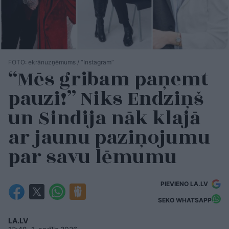
FOTO: ekrānuzņēmums / “Instagram”
“Mēs gribam paņemt
pauzi!” Niks Endziņš
un Sindija nāk klajā
ar jaunu paziņojumu
par savu lēmumu
PIEVIENO LA.LV
SEKO WHATSAPP
LA.LV