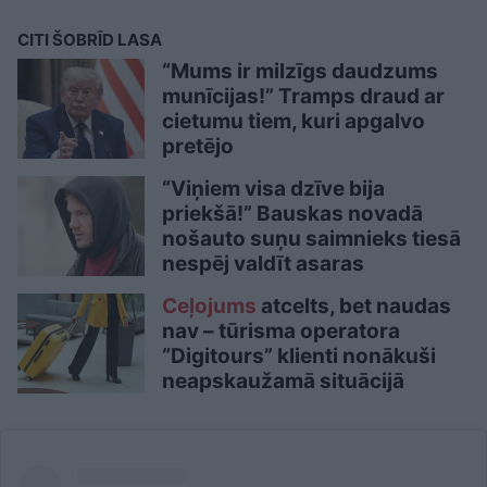
CITI ŠOBRĪD LASA
“Mums ir milzīgs daudzums
munīcijas!” Tramps draud ar
cietumu tiem, kuri apgalvo
pretējo
“Viņiem visa dzīve bija
priekšā!” Bauskas novadā
nošauto suņu saimnieks tiesā
nespēj valdīt asaras
Ceļojums
atcelts, bet naudas
nav – tūrisma operatora
“Digitours” klienti nonākuši
neapskaužamā situācijā