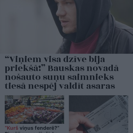
“Viņiem visa dzīve bija
priekšā!” Bauskas novadā
nošauto suņu saimnieks
tiesā nespēj valdīt asaras
“Kurš
viņus fenderē?”