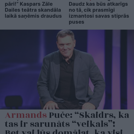
pāri!” Kaspars Zāle
Daudz kas būs atkarīgs
Dailes teātra skandāla
no tā, cik prasmīgi
laikā saņēmis draudus
izmantosi savas stiprās
puses
Armands
Puče: “Skaidrs, ka
tas ir sarunāts “veikals”!
Bet vai jūs domājat, ka visi