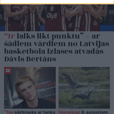
“Ir
laiks likt punktu” – ar
šādiem vārdiem no Latvijas
basketbola izlases atvadās
Dāvis Bertāns
“Tev
pārbrauks ar tanku
Horoskopi
6. augustam.