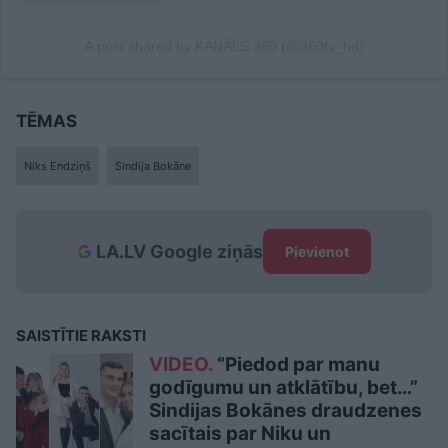
A post shared by KANĀLS 360 (@360tv_hd)
TĒMAS
Niks Endziņš
Sindija Bokāne
LA.LV Google ziņās
Pievienot
SAISTĪTIE RAKSTI
VIDEO.
“Piedod par manu
godīgumu un atklātību, bet…”
Sindijas Bokānes draudzenes
sacītais par Niku un