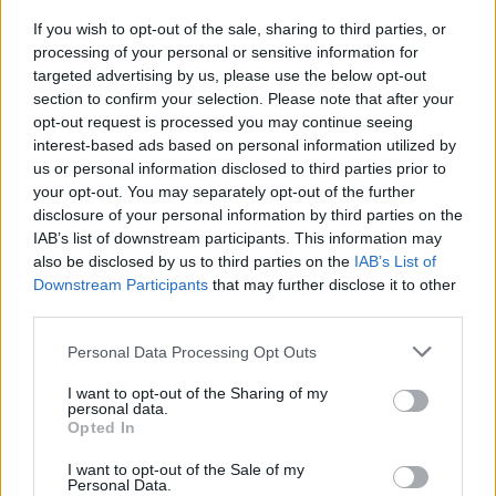
pēc 45 gadu vecuma nevajadzētu pārlieku
If you wish to opt-out of the sale, sharing to third parties, or
aizrauties
processing of your personal or sensitive information for
targeted advertising by us, please use the below opt-out
Vai
darbs no 9.00 līdz 17.00 jūs tracina?
section to confirm your selection. Please note that after your
Numerologi izceļ četrus dzimšanas
opt-out request is processed you may continue seeing
datumus, kuru īpašniekiem brīvība ir īpaši
interest-based ads based on personal information utilized by
svarīga
us or personal information disclosed to third parties prior to
your opt-out. You may separately opt-out of the further
disclosure of your personal information by third parties on the
Cilvēkus
aizrāvis ātrs IQ tests: tas liks
IAB’s list of downstream participants. This information may
izkustināt smadzenes, lai pārbaudītu tavu
also be disclosed by us to third parties on the
IAB’s List of
erudīciju
Downstream Participants
that may further disclose it to other
third parties.
“Nabaga cilvēki…” Neierasts skats Rīgā
raisa jautājumus līdzcilvēkos
Please note that this website/app uses one or more Google
Personal Data Processing Opt Outs
services and may gather and store information including but
not limited to your visit or usage behaviour. You may click to
I want to opt-out of the Sharing of my
Dzer un tievē? Nosauktas 9 tējas, kas
personal data.
grant or deny consent to Google and its third-party tags to
palīdzēs atbrīvoties no liekā svara
Opted In
use your data for below specified purposes in below Google
consent section.
I want to opt-out of the Sale of my
Lasīt citas ziņas
Personal Data.