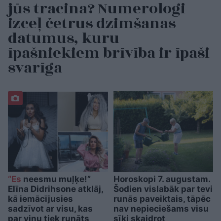
jūs tracina? Numerologi
izceļ četrus dzimšanas
datumus, kuru
īpašniekiem brīvība ir īpaši
svarīga
“Es
neesmu muļķe!”
Horoskopi 7. augustam.
Elīna Didrihsone atklāj,
Šodien vislabāk par tevi
kā iemācījusies
runās paveiktais, tāpēc
sadzīvot ar visu, kas
nav nepieciešams visu
par viņu tiek runāts
sīki skaidrot