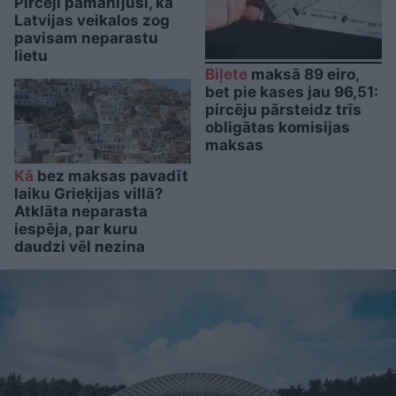
Pircēji pamanījuši, ka
Latvijas veikalos zog
pavisam neparastu
lietu
Biļete
maksā 89 eiro,
bet pie kases jau 96,51:
pircēju pārsteidz trīs
obligātas komisijas
maksas
Kā
bez maksas pavadīt
laiku Grieķijas villā?
Atklāta neparasta
iespēja, par kuru
daudzi vēl nezina