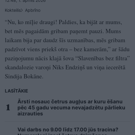
12:48, 1. aprīlis 2026
Kokteilis
Apbrīno
“Nu, ko mīļie draugi! Paldies, ka bijāt ar mums,
bet mēs pagaidām gribam paņemt pauzi. Mums
laikam bija par daudz šīs uzmanības, mēs gribam
padzīvot viens priekš otra – bez kamerām,” ar šādu
paziņojumu nācis klajā šova “Slavenības bez filtra”
skandalozie varoņi Niks Endziņš un viņa iecerētā
Sindija Bokāne.
LASĪTĀKIE
Ārsti nosauc četrus augļus ar kuru ēšanu
pēc 45 gadu vecuma nevajadzētu pārlieku
aizrauties
Vai darbs no 9.00 līdz 17.00 jūs tracina?