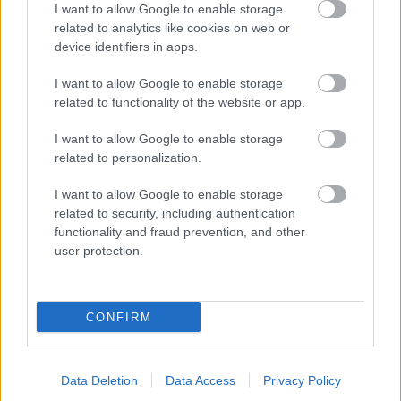
I want to allow Google to enable storage
related to analytics like cookies on web or
device identifiers in apps.
I want to allow Google to enable storage
related to functionality of the website or app.
I want to allow Google to enable storage
related to personalization.
FOTO.
“Dziļi sirdī esmu
VIDEO.
Spānijas lidostā
tas pats…” Dons publicē
pēkšņi atskan
neredzētas fotogrāfijas
Raimonda Paula
I want to allow Google to enable storage
un aizkustinošas
mūzika! Pie klavierēm –
related to security, including authentication
pārdomas par savu
Māris Grigalis
functionality and fraud prevention, and other
dzīvi
user protection.
CONFIRM
Data Deletion
Data Access
Privacy Policy