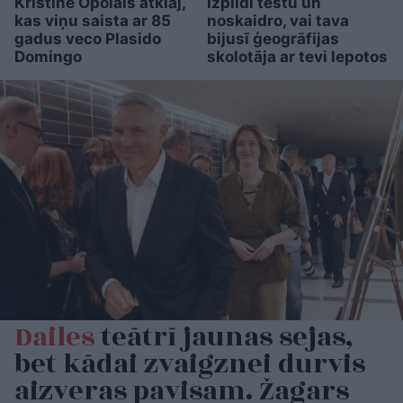
Kristīne Opolais atklāj,
Izpildi testu un
kas viņu saista ar 85
noskaidro, vai tava
gadus veco Plasido
bijusī ģeogrāfijas
Domingo
skolotāja ar tevi lepotos
Dailes
teātrī jaunas sejas,
bet kādai zvaigznei durvis
aizveras pavisam. Žagars