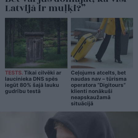
Latvijā ir muļķi?”
TESTS.
Tikai cilvēki ar
Ceļojums atcelts, bet
laucinieka DNS spēs
naudas nav – tūrisma
iegūt 80% šajā lauku
operatora “Digitours”
gudrību testā
klienti nonākuši
neapskaužamā
situācijā