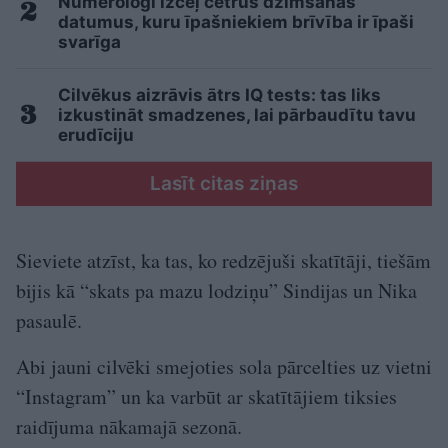
Numerologi izceļ četrus dzimšanas
datumus, kuru īpašniekiem brīvība ir īpaši
svarīga
Cilvēkus aizrāvis ātrs IQ tests: tas liks
izkustināt smadzenes, lai pārbaudītu tavu
erudīciju
Lasīt citas ziņas
Sieviete atzīst, ka tas, ko redzējuši skatītāji, tiešām
bijis kā “skats pa mazu lodziņu” Sindijas un Nika
pasaulē.
Abi jauni cilvēki smejoties sola pārcelties uz vietni
“Instagram” un ka varbūt ar skatītājiem tiksies
raidījuma nākamajā sezonā.