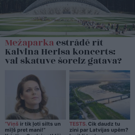
Mežaparka
estrādē rīt
Kalvina Herisa koncerts:
vai skatuve šoreiz gatava?
“Viņš
ir tik ļoti silts un
TESTS.
Cik daudz tu
mīļš pret mani!”
zini par Latvijas upēm?