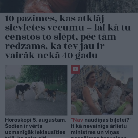
10 pazīmes, kas atklāj
sievietes vecumu – lai kā tu
censtos to slēpt, pēc tām
redzams, ka tev jau ir
vairāk nekā 40 gadu
Horoskopi 5. augustam.
“Nav
naudiņas biļetei?”
Šodien ir vērts
It kā nevainīgs ārlietu
uzmanīgāk ieklausīties
ministres un viņas