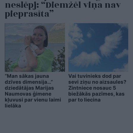
neslēpj: “Diemžēl viņa nav
pieprasīta”
“Man sākas jauna
Vai tuvinieks dod par
dzīves dimensija…”
sevi ziņu no aizsaules?
dziedātājas Marijas
Zintniece nosauc 5
Naumovas ģimene
biežākās pazīmes, kas
kļuvusi par vienu laimi
par to liecina
lielāka