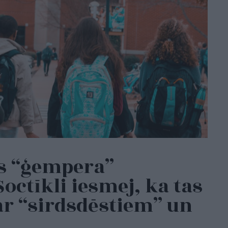
s “ģempera”
octīkli iesmej, ka tas
par “sirdsdēstiem” un