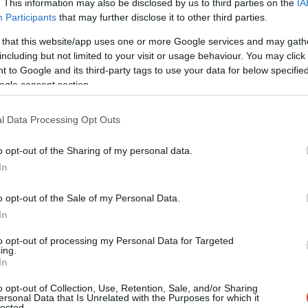
. This information may also be disclosed by us to third parties on the
IA
Participants
that may further disclose it to other third parties.
 that this website/app uses one or more Google services and may gath
including but not limited to your visit or usage behaviour. You may click 
 to Google and its third-party tags to use your data for below specifi
ogle consent section.
esaisti, kur lietotāji piedāvā dažādus valodā
mēram, “sirdsDĒSti” vai “BrēKliņas”, kas
l Data Processing Opt Outs
o opt-out of the Sharing of my personal data.
In
o opt-out of the Sale of my Personal Data.
In
025
to opt-out of processing my Personal Data for Targeted
ing.
In
o opt-out of Collection, Use, Retention, Sale, and/or Sharing
ersonal Data that Is Unrelated with the Purposes for which it
lected.