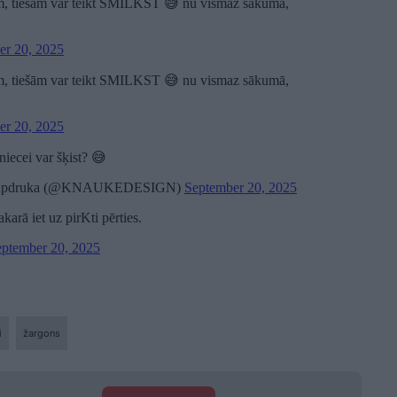
rokām, tiešām var teikt SMILKST 😅 nu vismaz sākumā,
er 20, 2025
rokām, tiešām var teikt SMILKST 😅 nu vismaz sākumā,
er 20, 2025
mniecei var šķist? 😅
ta apdruka (@KNAUKEDESIGN)
September 20, 2025
akarā iet uz pirKti pērties.
eptember 20, 2025
i
žargons