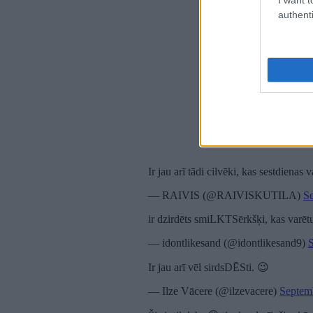
authenti
Ir jau arī tādi cilvēki, kas sestdienas v
— RAIVIS (@RAIVISKUTILA)
S
ir dzirdēts smiLKTSērkšķi, kas varētu 
— idontlikesand (@idontlikesand9)
Ir jau arī vēl sirdsDĒSti. 😉
— Ilze Vācere (@ilzevacere)
Septem