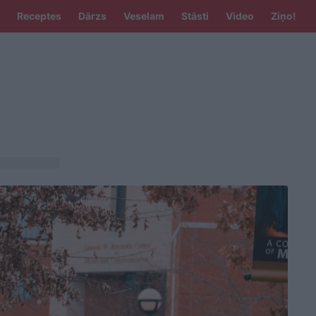
Receptes
Dārzs
Veselam
Stāsti
Video
Ziņo!