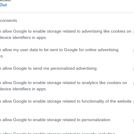
Out
Atcelt
Ziņot
consents
o allow Google to enable storage related to advertising like cookies on
iālisti nosauc
Lietuvā
aptur kravas
evice identifiers in apps.
us, kad kafiju labāk
auto no Latvijas:
ert – tā var
puspiekabē atrod
o allow my user data to be sent to Google for online advertising
tīvi ietekmēt tavu
šogad lielāko
s.
meni
kontrabandas kravu
to allow Google to send me personalized advertising.
vairāku miljonu vērtībā
o allow Google to enable storage related to analytics like cookies on
sts"🤭
evice identifiers in apps.
mber 20, 2025
o allow Google to enable storage related to functionality of the website
o allow Google to enable storage related to personalization.
o allow Google to enable storage related to security, including