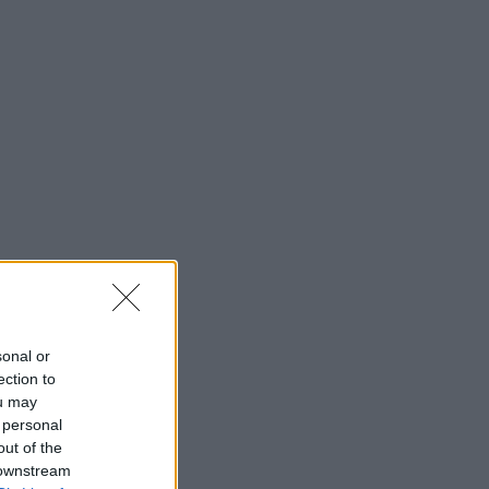
sonal or
ection to
ou may
 personal
out of the
 downstream