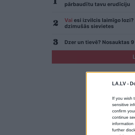
pārbaudītu tavu erudīciju
Vai
esi izvilcis laimīgo loz
dzimušās sievietes
Dzer un tievē? Nosauktas 9 t
LA.LV -
Do
If you wish 
sensitive in
confirm you
continue se
information 
further disc