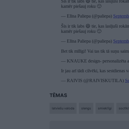
Šis ir tik labs 😄 tie, kas lasījuši 
kamēr piešauj roku 🙂
— Elīna Paliepa (@paliepa)
Septemb
Šis ir tik labs 😄 tie, kas lasījuši 
kamēr piešauj roku 🙂
— Elīna Paliepa (@paliepa)
Septemb
Bet tik mīlīgi! Vai tas tik tā suņu sai
— KNAUKE design- personalizē
Ir jau arī tādi cilvēki, kas sestdienas v
— RAIVIS (@RAIVISKUTILA)
S
TĒMAS
latviešu valoda
slengs
smieklīgi
soctīkl