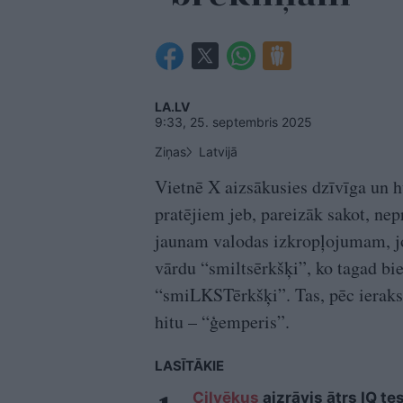
LA.LV
9:33, 25. septembris 2025
Ziņas
Latvijā
Vietnē X aizsākusies dzīvīga un h
pratējiem jeb, pareizāk sakot, ne
jaunam valodas izkropļojumam, jo 
vārdu “smiltsērkšķi”, ko tagad bi
“smiLKSTērkšķi”. Tas, pēc ieraks
hitu – “ģemperis”.
LASĪTĀKIE
Cilvēkus
aizrāvis ātrs IQ te