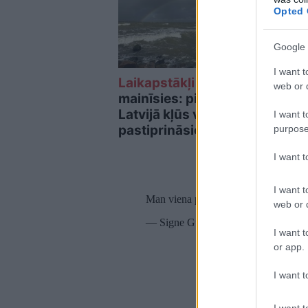
Opted 
Google 
I want t
Laikapstākļi
strauji
Spec
web or d
mainīsies: piektdien
laik
Latvijā kļūs vēsāks un
nedz
I want t
pastiprināsies vējš
nega
purpose
ķer
I want 
I want t
Man viena pazīstamā raksta "specjali
web or d
— Signe Gulbe (@signegulbe)
Septe
I want t
or app.
I want t
I want t