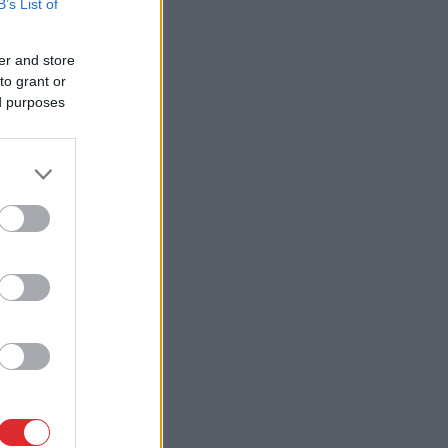
B’s List of
er and store
to grant or
ed purposes