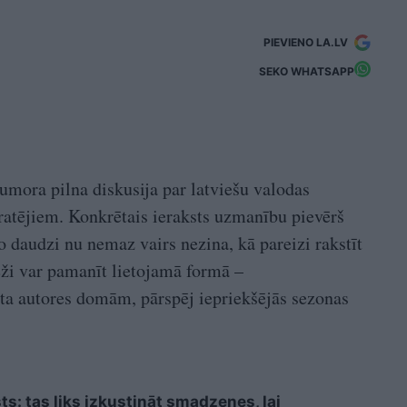
PIEVIENO LA.LV
SEKO WHATSAPP
umora pilna diskusija par latviešu valodas
pratējiem. Konkrētais ieraksts uzmanību pievērš
daudzi nu nemaz vairs nezina, kā pareizi rakstīt
eži var pamanīt lietojamā formā –
ta autores domām, pārspēj iepriekšējās sezonas
sts: tas liks izkustināt smadzenes, lai