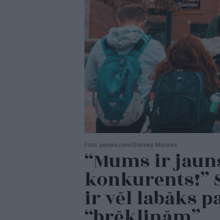
Foto. pexels.com/Stanley Morales
“Mums ir jaun
konkurents!” S
ir vēl labāks 
“brēkliņām”