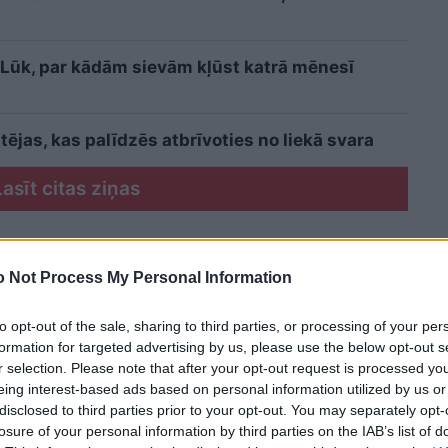
i? Lūk, par kādām sievām kļūst katrā mēnesī
ējas, kas palīdzēs atbrīvoties no liekā svara
Lasīt citas ziņas
 Not Process My Personal Information
to opt-out of the sale, sharing to third parties, or processing of your per
formation for targeted advertising by us, please use the below opt-out s
r selection. Please note that after your opt-out request is processed y
eing interest-based ads based on personal information utilized by us or
disclosed to third parties prior to your opt-out. You may separately opt-
losure of your personal information by third parties on the IAB’s list of