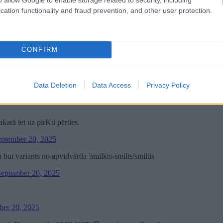
cation functionality and fraud prevention, and other user protection.
CONFIRM
Data Deletion
Data Access
Privacy Policy
akarā iet uz pirKti pērties.
eptember 20, 2025
būt variants no apvidvārda 'smilkts-smilts/smiltis
September 20, 2025
ber 20, 2025