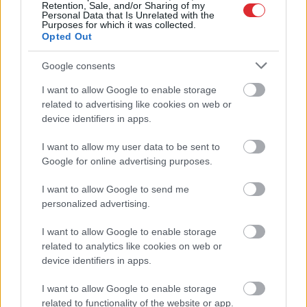
Retention, Sale, and/or Sharing of my
Personal Data that Is Unrelated with the
Purposes for which it was collected.
Opted Out
Google consents
Horoskopi
8. augustam.
I want to allow Google to enable storage
Šodien centies neļaut
Atcelt
Ziņot
related to advertising like cookies on web or
emocijām pārāk spēcīgi
device identifiers in apps.
ietekmēt tavus lēmumus
I want to allow my user data to be sent to
Google for online advertising purposes.
LASĪTĀKIE
I want to allow Google to send me
Ar šo zodiaka zīmju pārstāvjiem labāk
personalized advertising.
nestrīdēties: viņi vienmēr atradīs veidu,
kā pamatīgi atriebties
I want to allow Google to enable storage
related to analytics like cookies on web or
“Man pat neomulīgi palika!” Sēņotāja
device identifiers in apps.
mežā uziet ļoti biedējošu vietu
I want to allow Google to enable storage
related to functionality of the website or app.