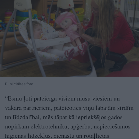
Publicitātes foto
“Esmu ļoti pateicīga visiem mūsu viesiem un
vakara partneriem, pateicoties viņu labajām sirdīm
un līdzdalībai, mēs tāpat kā iepriekšējos gados
nopirkām elektrotehniku, apģērbu, nepieciešamos
higiēnas līdzekļus, cienastu un rotaļlietas