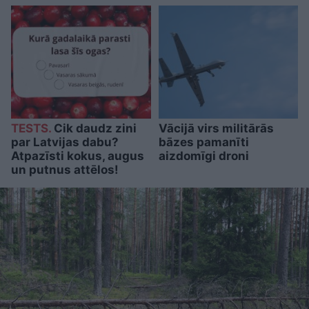
TESTS.
Cik daudz zini
Vācijā virs militārās
par Latvijas dabu?
bāzes pamanīti
Atpazīsti kokus, augus
aizdomīgi droni
un putnus attēlos!