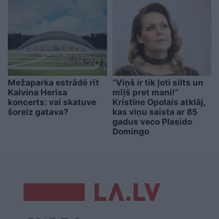
Mežaparka estrādē rīt
“Viņš ir tik ļoti silts un
Kalvina Herisa
mīļš pret mani!”
koncerts: vai skatuve
Kristīne Opolais atklāj,
šoreiz gatava?
kas viņu saista ar 85
gadus veco Plasido
Domingo