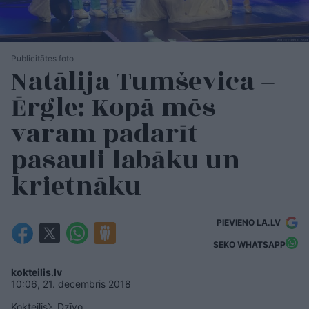
Publicitātes foto
Natālija Tumševica –
Ērgle: Kopā mēs
varam padarīt
pasauli labāku un
krietnāku
PIEVIENO LA.LV
SEKO WHATSAPP
kokteilis.lv
10:06, 21. decembris 2018
Kokteilis
Dzīvo