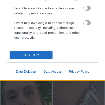
Ārsti
nosauc četrus augļus ar kuru ēšanu
pēc 45 gadu vecuma nevajadzētu pārlieku
I want to allow Google to enable storage
aizrauties
related to personalization.
“Pirmo
reizi ko tādu redzu.” Pircēji
I want to allow Google to enable storage
sajūsmā par veikalā novēroto
related to security, including authentication
jaunieviesumu
functionality and fraud prevention, and other
user protection.
“Tu varētu aizvērties!” Beata Jonīte jau
atkal nonāk uzmanības centrā – šoreiz ar
superdārgu pulksteni
CONFIRM
Lasīt citas ziņas
Data Deletion
Data Access
Privacy Policy