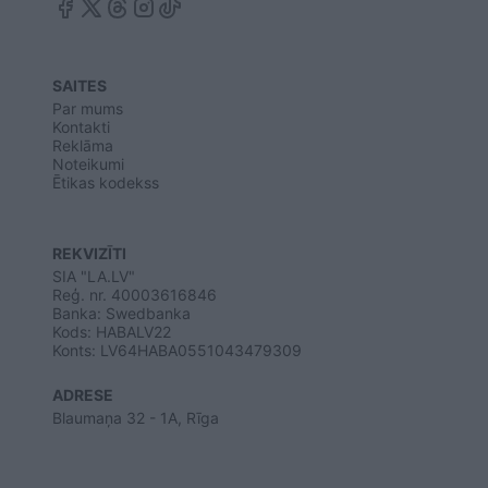
SAITES
Par mums
Kontakti
Reklāma
Noteikumi
Ētikas kodekss
REKVIZĪTI
SIA "LA.LV"
Reģ. nr. 40003616846
Banka: Swedbanka
Kods: HABALV22
Konts: LV64HABA0551043479309
ADRESE
Blaumaņa 32 - 1A, Rīga