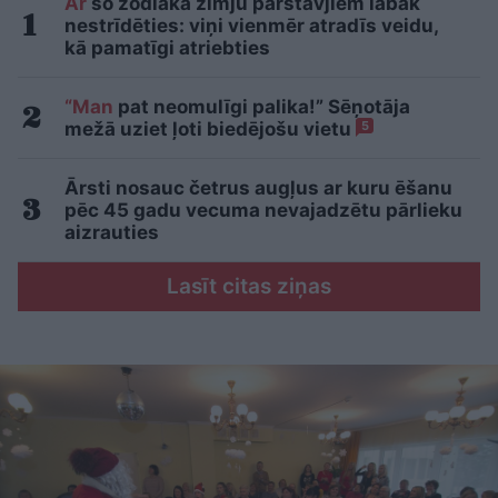
Ar
šo zodiaka zīmju pārstāvjiem labāk
nestrīdēties: viņi vienmēr atradīs veidu,
kā pamatīgi atriebties
“Man
pat neomulīgi palika!” Sēņotāja
mežā uziet ļoti biedējošu vietu
5
Ārsti nosauc četrus augļus ar kuru ēšanu
pēc 45 gadu vecuma nevajadzētu pārlieku
aizrauties
Lasīt citas ziņas