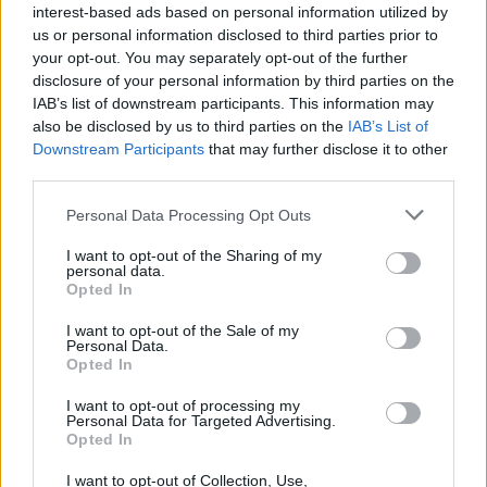
interest-based ads based on personal information utilized by
us or personal information disclosed to third parties prior to
your opt-out. You may separately opt-out of the further
disclosure of your personal information by third parties on the
IAB’s list of downstream participants. This information may
also be disclosed by us to third parties on the
IAB’s List of
Downstream Participants
that may further disclose it to other
“Tā sanāca, ka iemīlējās
Ar šo zodiaka zīmju
third parties.
divi cilvēki ar lielu gadu
pārstāvjiem labāk
starpību,” Linda Kalniņa
nestrīdēties: viņi
Please note that this website/app uses one or more Google
Personal Data Processing Opt Outs
pirmo reizi publiski
vienmēr atradīs veidu,
services and may gather and store information including but
apstiprina laulību ar
kā pamatīgi atriebties
not limited to your visit or usage behaviour. You may click to
I want to opt-out of the Sharing of my
personal data.
Džilindžeru
grant or deny consent to Google and its third-party tags to
Opted In
use your data for below specified purposes in below Google
consent section.
I want to opt-out of the Sale of my
Personal Data.
Opted In
I want to opt-out of processing my
Personal Data for Targeted Advertising.
Opted In
I want to opt-out of Collection, Use,