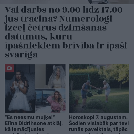
Vai darbs no 9.00 līdz 17.00
jūs tracina? Numerologi
izceļ četrus dzimšanas
datumus, kuru
īpašniekiem brīvība ir īpaši
svarīga
“Es neesmu muļķe!”
Horoskopi 7. augustam.
Elīna Didrihsone atklāj,
Šodien vislabāk par tevi
kā iemācījusies
runās paveiktais, tāpēc