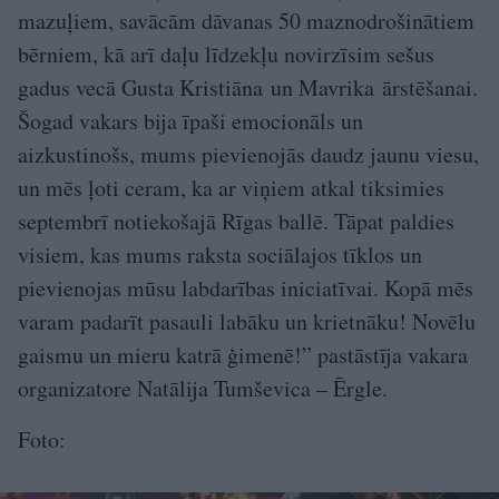
mazuļiem, savācām dāvanas 50 maznodrošinātiem
bērniem, kā arī daļu līdzekļu novirzīsim sešus
gadus vecā Gusta Kristiāna un Mavrika ārstēšanai.
Šogad vakars bija īpaši emocionāls un
aizkustinošs, mums pievienojās daudz jaunu viesu,
un mēs ļoti ceram, ka ar viņiem atkal tiksimies
septembrī notiekošajā Rīgas ballē. Tāpat paldies
visiem, kas mums raksta sociālajos tīklos un
pievienojas mūsu labdarības iniciatīvai. Kopā mēs
varam padarīt pasauli labāku un krietnāku! Novēlu
gaismu un mieru katrā ģimenē!” pastāstīja vakara
organizatore Natālija Tumševica – Ērgle.
Foto: