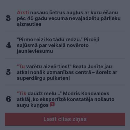
Ārsti
nosauc četrus augļus ar kuru ēšanu
pēc 45 gadu vecuma nevajadzētu pārlieku
aizrauties
“Pirmo reizi ko tādu redzu.” Pircēji
sajūsmā par veikalā novēroto
jaunieviesumu
“Tu
varētu aizvērties!” Beata Jonīte jau
atkal nonāk uzmanības centrā – šoreiz ar
superdārgu pulksteni
“Tik
daudz melu…” Modris Konovalovs
atklāj, ko ekspertīzē konstatēja nošauto
suņu kuņģos
2
Lasīt citas ziņas