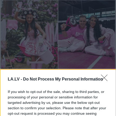
“Man
nebija tās mātes
jūtas…” Elīna Didrihsone
LA.LV -
Do Not Process My Personal Information
atklāti par laiku pēc dēla
If you wish to opt-out of the sale, sharing to third parties, or
piedzimšanas
processing of your personal or sensitive information for
targeted advertising by us, please use the below opt-out
section to confirm your selection. Please note that after your
opt-out request is processed you may continue seeing