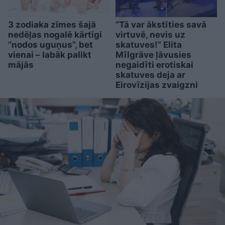
3 zodiaka zīmes šajā
“Tā var ākstīties savā
nedēļas nogalē kārtīgi
virtuvē, nevis uz
“nodos uguņus”, bet
skatuves!” Elita
vienai – labāk palikt
Mīlgrāve ļāvusies
mājās
negaidīti erotiskai
skatuves deja ar
Eirovīzijas zvaigzni