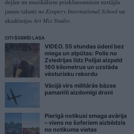
dejām un muzikāliem priekšnesumiem uzstājās
jaunie talanti no
Exupery International School
un
akadēmijas
Art Mix Studio
.
CITI ŠOBRĪD LASA
VIDEO. 55 stundas ūdenī bez
miega un atpūtas: Polis no
Zviedrijas līdz Polijai aizpeld
160 kilometrus un uzstāda
vēsturisku rekordu
Vācijā virs militārās bāzes
pamanīti aizdomīgi droni
Pierīgā notikusi smaga avārija
– viens no šoferiem aizbēdzis
no notikuma vietas