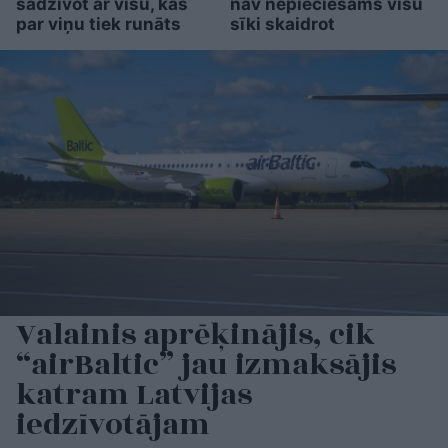
sadzīvot ar visu, kas
nav nepieciešams visu
par viņu tiek runāts
sīki skaidrot
Valainis aprēķinājis, cik
“airBaltic” jau izmaksājis
katram Latvijas
iedzīvotājam