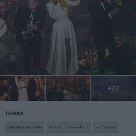
TĒMAS
Labdarības pasākums
Natālija Tumševica-Ērgle
Ziemassvētki