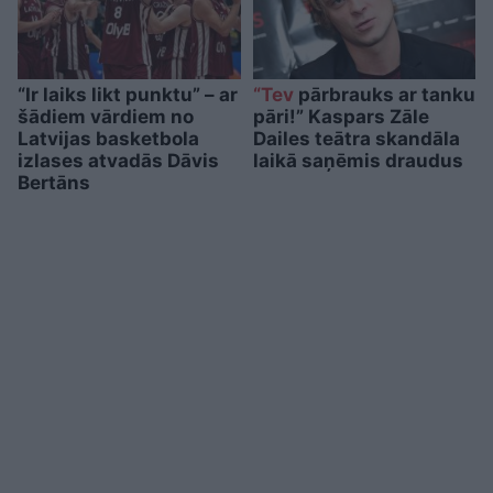
“Ir laiks likt punktu” – ar
“Tev
pārbrauks ar tanku
šādiem vārdiem no
pāri!” Kaspars Zāle
Latvijas basketbola
Dailes teātra skandāla
izlases atvadās Dāvis
laikā saņēmis draudus
Bertāns