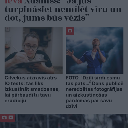
Ieva
Adamss: “Ja jūs
turpināsiet nemīlēt vīru un
dot, jums būs vēzis”
Cilvēkus aizrāvis ātrs
FOTO. “Dziļi sirdī esmu
IQ tests: tas liks
tas pats…” Dons publicē
izkustināt smadzenes,
neredzētas fotogrāfijas
lai pārbaudītu tavu
un aizkustinošas
erudīciju
pārdomas par savu
dzīvi