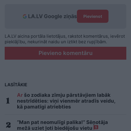
LA.LV Google ziņās
Pievienot
LA.LV aicina portāla lietotājus, rakstot komentārus, ievērot
pieklājību, nekurināt naidu un iztikt bez rupjībām.
Pievieno komentāru
LASĪTĀKIE
Ar
šo zodiaka zīmju pārstāvjiem labāk
nestrīdēties: viņi vienmēr atradīs veidu,
kā pamatīgi atriebties
“Man pat neomulīgi palika!” Sēņotāja
mežā uziet ļoti biedējošu vietu
5