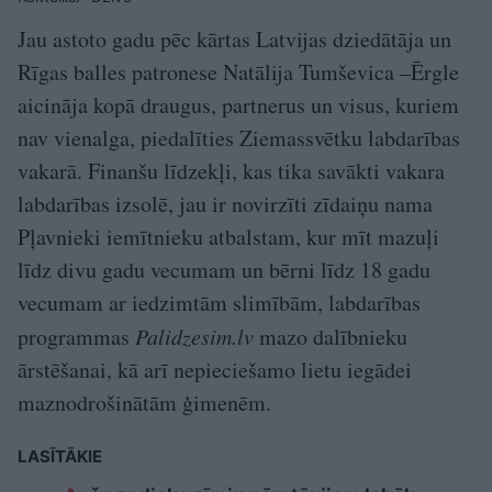
Jau astoto gadu pēc kārtas Latvijas dziedātāja un
Rīgas balles patronese Natālija Tumševica –Ērgle
aicināja kopā draugus, partnerus un visus, kuriem
nav vienalga, piedalīties Ziemassvētku labdarības
vakarā. Finanšu līdzekļi, kas tika savākti vakara
labdarības izsolē, jau ir novirzīti zīdaiņu nama
Pļavnieki iemītnieku atbalstam, kur mīt mazuļi
līdz divu gadu vecumam un bērni līdz 18 gadu
vecumam ar iedzimtām slimībām, labdarības
programmas
Palidzesim.lv
mazo dalībnieku
ārstēšanai, kā arī nepieciešamo lietu iegādei
maznodrošinātām ģimenēm.
LASĪTĀKIE