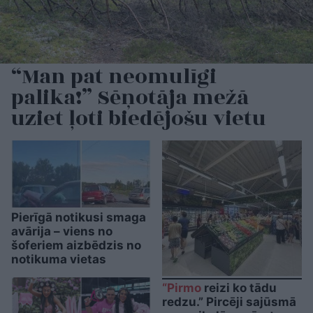
“Man pat neomulīgi
palika!” Sēņotāja mežā
uziet ļoti biedējošu vietu
Pierīgā notikusi smaga
avārija – viens no
šoferiem aizbēdzis no
notikuma vietas
“Pirmo
reizi ko tādu
redzu.” Pircēji sajūsmā