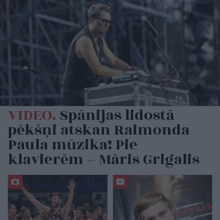
VIDEO.
Spānijas lidostā
pēkšņi atskan Raimonda
Paula mūzika! Pie
klavierēm – Māris Grigalis