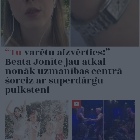
“Tu
varētu aizvērties!”
Beata Jonīte jau atkal
nonāk uzmanības centrā –
šoreiz ar superdārgu
pulksteni