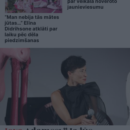
par veikalā novēroto
jaunieviesumu
“Man nebija tās mātes
jūtas…” Elīna
Didrihsone atklāti par
laiku pēc dēla
piedzimšanas