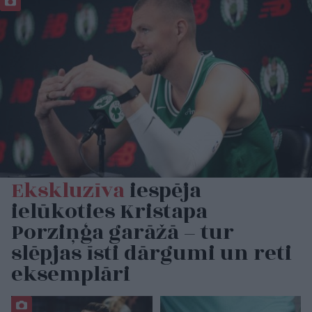
Ekskluzīva
iespēja
ielūkoties Kristapa
Porziņģa garāžā – tur
slēpjas īsti dārgumi un reti
eksemplāri