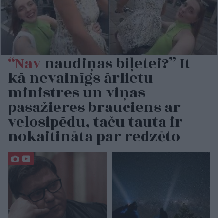
“Nav
naudiņas biļetei?” It
kā nevainīgs ārlietu
ministres un viņas
pasažieres brauciens ar
velosipēdu, taču tauta ir
nokaitināta par redzēto