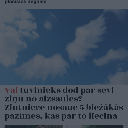
plosīsies negaiss
Vai
tuvinieks dod par sevi
ziņu no aizsaules?
Zintniece nosauc 5 biežākās
pazīmes, kas par to liecina