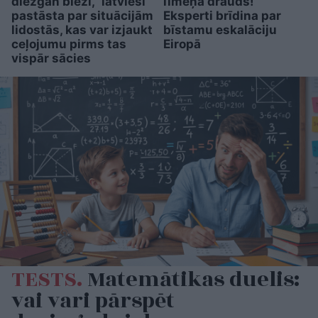
diezgan bieži,” latvieši
līmeņa drauds!”
pastāsta par situācijām
Eksperti brīdina par
lidostās, kas var izjaukt
bīstamu eskalāciju
ceļojumu pirms tas
Eiropā
vispār sācies
TESTS.
Matemātikas duelis:
vai vari pārspēt