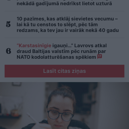
nekādā gadījumā nedrīkst lietot uzturā
10 pazīmes, kas atklāj sievietes vecumu –
lai kā tu censtos to slēpt, pēc tām
redzams, ka tev jau ir vairāk nekā 40 gadu
“Karstasinīgie
igauņi…” Lavrovs atkal
draud Baltijas valstīm pēc runām par
NATO kodolatturēšanas spēkiem
17
Lasīt citas ziņas