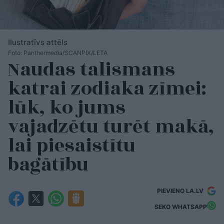
Ilustratīvs attēls
Foto: Panthermedia/SCANPIX/LETA
Naudas talismans
katrai zodiaka zīmei:
lūk, ko jums
vajadzētu turēt makā,
lai piesaistītu
bagātību
PIEVIENO LA.LV
SEKO WHATSAPP