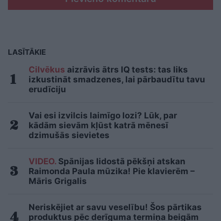
LASĪTĀKIE
Cilvēkus
aizrāvis ātrs IQ tests: tas liks
izkustināt smadzenes, lai pārbaudītu tavu
erudīciju
Vai esi izvilcis laimīgo lozi? Lūk, par
kādām sievām kļūst katrā mēnesī
dzimušās sievietes
VIDEO.
Spānijas lidostā pēkšņi atskan
Raimonda Paula mūzika! Pie klavierēm –
Māris Grigalis
Neriskējiet ar savu veselību! Šos pārtikas
produktus pēc derīguma termiņa beigām