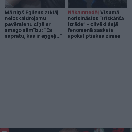
Mārtiņš Egliens atklāj
Nākamnedēļ
Visumā
neizskaidrojamu
norisināsies “trīskārša
pavērsienu cīņā ar
izrāde” – cilvēki šajā
smago slimību: “Es
fenomenā saskata
sapratu, kas ir eņģeļi…”
apokaliptiskas zīmes