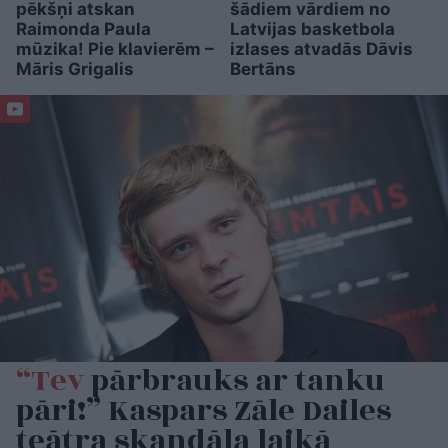
pēkšņi atskan
šādiem vārdiem no
Raimonda Paula
Latvijas basketbola
mūzika! Pie klavierēm –
izlases atvadās Dāvis
Māris Grigalis
Bertāns
“Tev
pārbrauks ar tanku
pāri!” Kaspars Zāle Dailes
teātra skandāla laikā