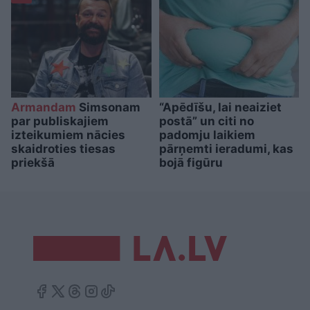
Armandam
Simsonam
“Apēdīšu, lai neaiziet
par publiskajiem
postā” un citi no
izteikumiem nācies
padomju laikiem
skaidroties tiesas
pārņemti ieradumi, kas
priekšā
bojā figūru