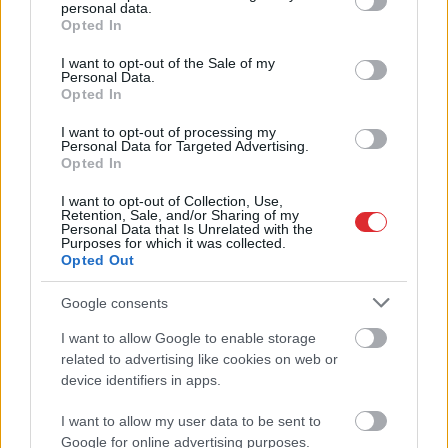
Horoskopi 6. augustam.
personal data.
grant or deny consent to Google and its third-party tags to
Daudz kas būs atkarīgs no
Opted In
use your data for below specified purposes in below Google
tā, cik prasmīgi izmantosi
consent section.
I want to opt-out of the Sale of my
Personal Data.
savas stiprās puses
Opted In
I want to opt-out of processing my
Personal Data for Targeted Advertising.
Opted In
I want to opt-out of Collection, Use,
Retention, Sale, and/or Sharing of my
Personal Data that Is Unrelated with the
Purposes for which it was collected.
Opted Out
Mežaparka estrādē rīt
“Viņš
ir tik ļoti silts un
Google consents
Kalvina Herisa
mīļš pret mani!”
I want to allow Google to enable storage
Atcelt
Ziņot
koncerts: vai skatuve
Kristīne Opolais atklāj,
related to advertising like cookies on web or
šoreiz gatava?
kas viņu saista ar 85
device identifiers in apps.
gadus veco Plasido
Domingo
I want to allow my user data to be sent to
Google for online advertising purposes.