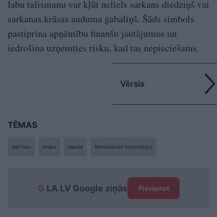
labu talismanu var kļūt neliels sarkans diedziņš vai
sarkanas krāsas auduma gabaliņš. Šāds simbols
pastiprina apņēmību finanšu jautājumos un
iedrošina uzņemties risku, kad tas nepieciešams.
Vērsis
TĒMAS
dalītais
maks
nauda
tematiskais horoskops
LA.LV Google ziņās
Pievienot