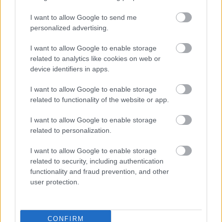
I want to allow Google to send me
personalized advertising.
I want to allow Google to enable storage
related to analytics like cookies on web or
device identifiers in apps.
I want to allow Google to enable storage
related to functionality of the website or app.
I want to allow Google to enable storage
TESTS. Cik daudz tu zini par
related to personalization.
Latvijas upēm? Izpildi testu
I want to allow Google to enable storage
un noskaidro, vai tava
related to security, including authentication
bijusī ģeogrāfijas skolotāja
functionality and fraud prevention, and other
user protection.
ar tevi lepotos
CONFIRM