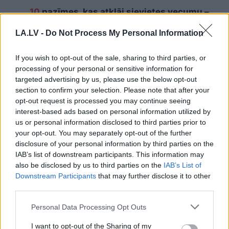
10
pazīmes, kas atklāj sievietes vecumu –
lai kā tu censtos to slēpt, pēc tām
redzams, ka tev jau ir vairāk nekā 40 gadu
LA.LV -
Do Not Process My Personal Information
Lasīt citas ziņas
If you wish to opt-out of the sale, sharing to third parties, or
processing of your personal or sensitive information for
targeted advertising by us, please use the below opt-out
section to confirm your selection. Please note that after your
opt-out request is processed you may continue seeing
interest-based ads based on personal information utilized by
us or personal information disclosed to third parties prior to
your opt-out. You may separately opt-out of the further
disclosure of your personal information by third parties on the
IAB’s list of downstream participants. This information may
also be disclosed by us to third parties on the
IAB’s List of
Downstream Participants
that may further disclose it to other
third parties.
Please note that this website/app uses one or more Google
Personal Data Processing Opt Outs
services and may gather and store information including but
not limited to your visit or usage behaviour. You may click to
I want to opt-out of the Sharing of my