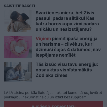
SAISTĪTIE RAKSTI
Svari ienes mieru, bet Zivis
pasauli padara siltāku! Kas
katru horoskopa zīmi padara
unikālu un neaizstājamu?
Viņiem
piemīt īpaša enerģija
un harisma – cilvēkus, kuri
dzimuši šajos 4 datumos, nav
iespējams nemīlēt
Tās izsūc visu tavu enerģiju:
nosauktas visbīstamākās
Zodiaka zīmes
LA.LV aicina portāla lietotājus, rakstot komentārus, ievērot
pieklājību, nekurināt naidu un iztikt bez rupjībām.
Pievieno komentāru