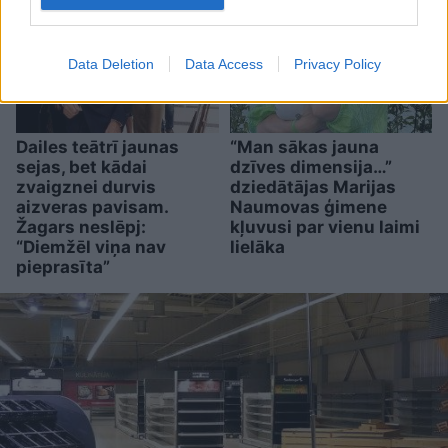
Data Deletion
Data Access
Privacy Policy
Dailes teātrī jaunas
“Man sākas jauna
sejas, bet kādai
dzīves dimensija…”
zvaigznei durvis
dziedātājas Marijas
aizveras pavisam.
Naumovas ģimene
Žagars neslēpj:
kļuvusi par vienu laimi
“Diemžēl viņa nav
lielāka
pieprasīta”