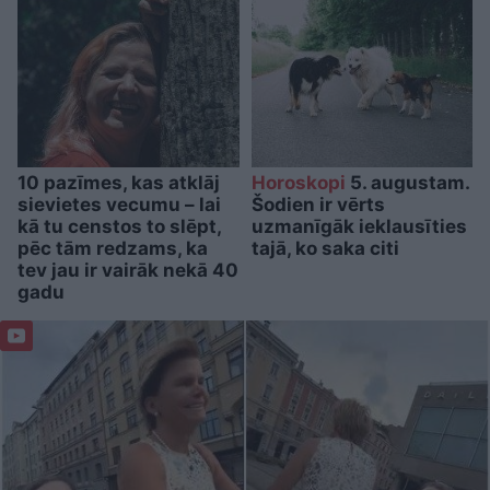
10 pazīmes, kas atklāj
Horoskopi
5. augustam.
sievietes vecumu – lai
Šodien ir vērts
kā tu censtos to slēpt,
uzmanīgāk ieklausīties
pēc tām redzams, ka
tajā, ko saka citi
tev jau ir vairāk nekā 40
gadu