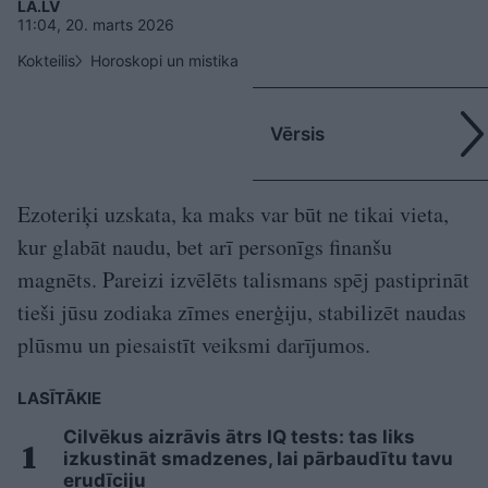
LA.LV
11:04, 20. marts 2026
Kokteilis
Horoskopi un mistika
Vērsis
Ezoteriķi uzskata, ka maks var būt ne tikai vieta,
kur glabāt naudu, bet arī personīgs finanšu
magnēts. Pareizi izvēlēts talismans spēj pastiprināt
tieši jūsu zodiaka zīmes enerģiju, stabilizēt naudas
plūsmu un piesaistīt veiksmi darījumos.
LASĪTĀKIE
Cilvēkus aizrāvis ātrs IQ tests: tas liks
izkustināt smadzenes, lai pārbaudītu tavu
erudīciju