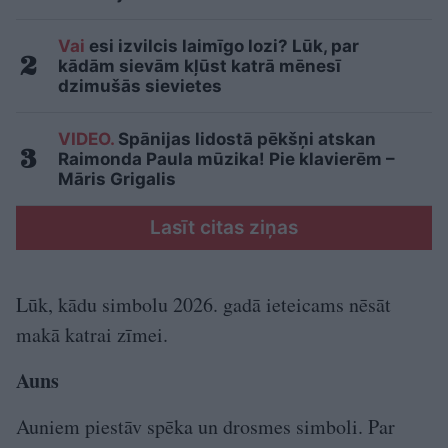
Vai
esi izvilcis laimīgo lozi? Lūk, par
kādām sievām kļūst katrā mēnesī
dzimušās sievietes
VIDEO.
Spānijas lidostā pēkšņi atskan
Raimonda Paula mūzika! Pie klavierēm –
Māris Grigalis
Lasīt citas ziņas
Lūk, kādu simbolu 2026. gadā ieteicams nēsāt
makā katrai zīmei.
Auns
Auniem piestāv spēka un drosmes simboli. Par