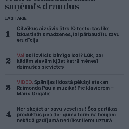
saņēmis draudus
LASĪTĀKIE
Cilvēkus aizrāvis ātrs IQ tests: tas liks
izkustināt smadzenes, lai pārbaudītu tavu
erudīciju
Vai
esi izvilcis laimīgo lozi? Lūk, par
kādām sievām kļūst katrā mēnesī
dzimušās sievietes
VIDEO.
Spānijas lidostā pēkšņi atskan
Raimonda Paula mūzika! Pie klavierēm –
Māris Grigalis
Neriskējiet ar savu veselību! Šos pārtikas
produktus pēc derīguma termiņa beigām
nekādā gadījumā nedrīkst lietot uzturā