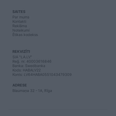
SAITES
Par mums
Kontakti
Reklāma
Noteikumi
Ētikas kodekss
REKVIZĪTI
SIA "LA.LV"
Reģ. nr. 40003616846
Banka: Swedbanka
Kods: HABALV22
Konts: LV64HABA0551043479309
ADRESE
Blaumaņa 32 - 1A, Rīga