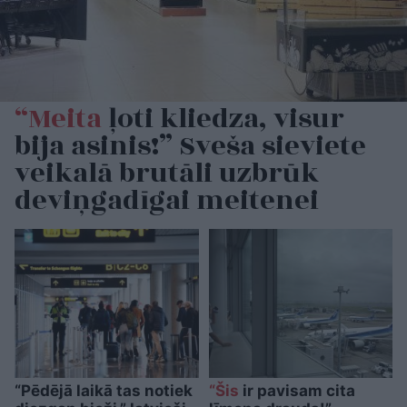
“Meita
ļoti kliedza, visur
bija asinis!” Sveša sieviete
veikalā brutāli uzbrūk
deviņgadīgai meitenei
“Pēdējā laikā tas notiek
“Šis
ir pavisam cita