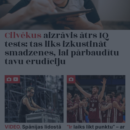
Cilvēkus
aizrāvis ātrs IQ
tests: tas liks izkustināt
smadzenes, lai pārbaudītu
tavu erudīciju
VIDEO.
Spānijas lidostā
“Ir
laiks likt punktu” – ar