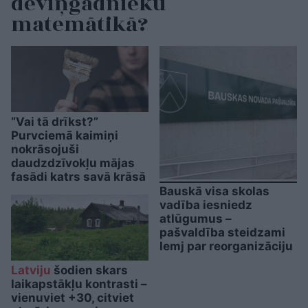
deviņgadnieku
matemātikā?
“Vai tā drīkst?”
Purvciemā kaimiņi
nokrāsojuši
daudzdzīvokļu mājas
fasādi katrs savā krāsā
Bauskā visa skolas
vadība iesniedz
atlūgumus –
pašvaldība steidzami
lemj par reorganizāciju
Latviju
šodien skars
laikapstākļu kontrasti –
vienuviet +30, citviet