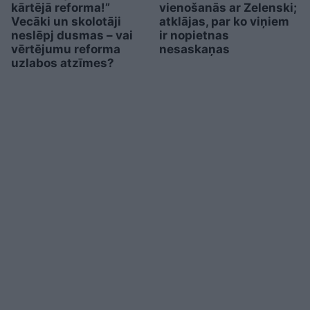
kārtējā reforma!”
vienošanās ar Zelenski;
Vecāki un skolotāji
atklājas, par ko viņiem
neslēpj dusmas – vai
ir nopietnas
vērtējumu reforma
nesaskaņas
uzlabos atzīmes?