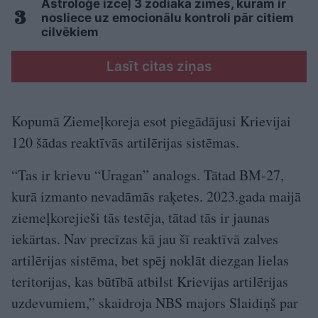
Astroloģe izceļ 3 zodiaka zīmes, kurām ir
nosliece uz emocionālu kontroli pār citiem
cilvēkiem
Lasīt citas ziņas
Kopumā Ziemeļkoreja esot piegādājusi Krievijai
120 šādas reaktīvās artilērijas sistēmas.
“Tas ir krievu “Uragan” analogs. Tātad BM-27,
kurā izmanto nevadāmās raķetes. 2023.gada maijā
ziemeļkorejieši tās testēja, tātad tās ir jaunas
iekārtas. Nav precīzas kā jau šī reaktīvā zalves
artilērijas sistēma, bet spēj noklāt diezgan lielas
teritorijas, kas būtībā atbilst Krievijas artilērijas
uzdevumiem,” skaidroja NBS majors Slaidiņš par