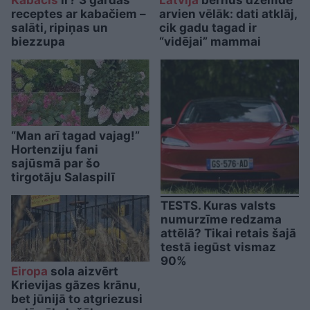
receptes ar kabačiem –
arvien vēlāk: dati atklāj,
salāti, ripiņas un
cik gadu tagad ir
biezzupa
“vidējai” mammai
“Man arī tagad vajag!”
Hortenziju fani
sajūsmā par šo
tirgotāju Salaspilī
TESTS. Kuras valsts
numurzīme redzama
attēlā? Tikai retais šajā
testā iegūst vismaz
90%
Eiropa
sola aizvērt
Krievijas gāzes krānu,
bet jūnijā to atgriezusi