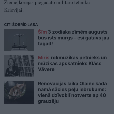
Ziemeļkorejas piegādāto militāro tehniku
Krievijai.
CITI ŠOBRĪD LASA
Šīm
3 zodiaka zīmēm augusts
būs īsts murgs – esi gatavs jau
tagad!
Miris
rokmūzikas pētnieks un
mūzikas apskatnieks Klāss
Vāvere
Renovācijas laikā Olainē kādā
namā sācies peļu iebrukums:
vienā dzīvoklī notverts ap 40
grauzēju