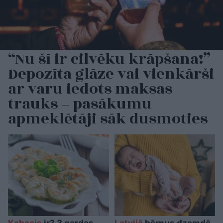
“Nu šī ir cilvēku krāpšana!”
Depozīta glāze vai vienkārši
ar varu iedots maksas
trauks – pasākumu
apmeklētāji sāk dusmoties
Kabacis
ir? 3 gardas
Latvijā
bērnus dzemdē