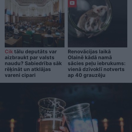
Cik
tālu deputāts var
Renovācijas laikā
aizbraukt par valsts
Olainē kādā namā
naudu? Sabiedrība sāk
sācies peļu iebrukums:
rēķināt un atklājas
vienā dzīvoklī notverts
vareni cipari
ap 40 grauzēju