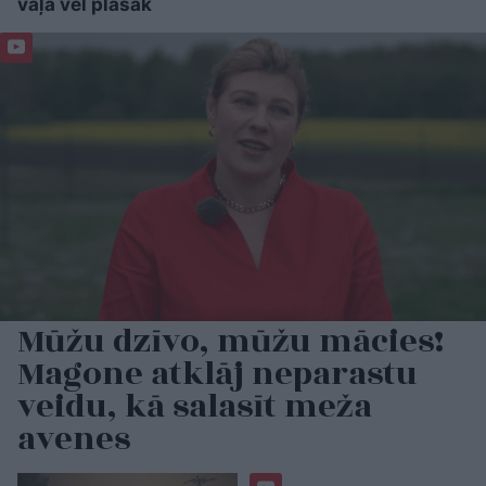
vaļā vēl plašāk
Mūžu dzīvo, mūžu mācies!
Magone atklāj neparastu
veidu, kā salasīt meža
avenes