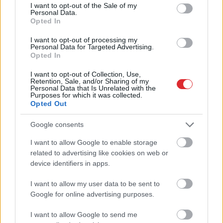
consent section.
I want to opt-out of the Sale of my
Personal Data.
Opted In
I want to opt-out of processing my
Miris rokmūzikas
Pircēji pie cenu zīmes
Personal Data for Targeted Advertising.
pētnieks un mūzikas
kasa galvu –
Opted In
apskatnieks Klāss
matemātika uz brīdi
Vāvere
laikam pārstājusi
I want to opt-out of Collection, Use,
darboties
Retention, Sale, and/or Sharing of my
Personal Data that Is Unrelated with the
Purposes for which it was collected.
Opted Out
Google consents
I want to allow Google to enable storage
Atcelt
Ziņot
related to advertising like cookies on web or
device identifiers in apps.
I want to allow my user data to be sent to
Google for online advertising purposes.
I want to allow Google to send me