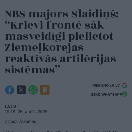
NBS majors Slaidiņš:
“Krievi frontē sāk
masveidīgi pielietot
Ziemeļkorejas
reaktīvās artilērijas
sistēmas”
PIEVIENO LA.LV
SEKO WHATSAPP
LA.LV
19:18, 26. aprīlis 2025
Ziņas
Ārzemēs