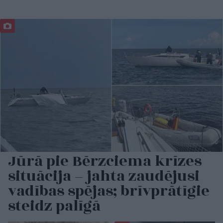
Jūrā pie Bērzciema krīzes
situācija – jahta zaudējusi
vadības spējas; brīvprātīgie
steidz palīgā