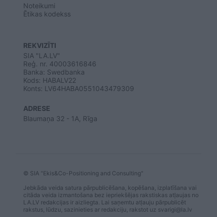
Noteikumi
Ētikas kodekss
REKVIZĪTI
SIA "LA.LV"
Reģ. nr. 40003616846
Banka: Swedbanka
Kods: HABALV22
Konts: LV64HABA0551043479309
ADRESE
Blaumaņa 32 - 1A, Rīga
© SIA "Ekis&Co-Positioning and Consulting"
Jebkāda veida satura pārpublicēšana, kopēšana, izplatīšana vai
citāda veida izmantošana bez iepriekšējas rakstiskas atļaujas no
LA.LV redakcijas ir aizliegta. Lai saņemtu atļauju pārpublicēt
rakstus, lūdzu, sazinieties ar redakciju, rakstot uz
svarigi@la.lv