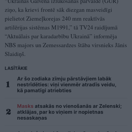
“Ukrainas Galvenā izlūkošanas pārvalde (GUR)
ziņo, ka krievi frontē sāk diezgan masveidīgi
pielietot Ziemeļkorejas 240 mm reaktīvās
artilērijas sistēmas M1991,” tā TV24 raidījumā
“Aktuālais par karadarbību Ukrainā” informēja
NBS majors un Zemessardzes štāba virsnieks Jānis
Slaidiņš.
LASĪTĀKIE
Ar šo zodiaka zīmju pārstāvjiem labāk
nestrīdēties: viņi vienmēr atradīs veidu,
kā pamatīgi atriebties
Masks
atsakās no vienošanās ar Zelenski;
atklājas, par ko viņiem ir nopietnas
nesaskaņas