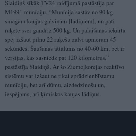
Slaidiņš sīkāk TV24 raidījumā pastāstīja par
M1991 munīciju. “Munīcija sastāv no 90 kg
smagām kaujas galviņām [lādiņiem], un pati
raķete sver gandrīz 500 kg. Un palaišanas iekārta
spēj izšaut pilnu 22 raķešu zalvi apmēram 45
sekundēs. Šaušanas attālums no 40-60 km, bet ir
versijas, kas sasniedz pat 120 kilometrus,”
pastāstīja Slaidiņš. Ar šo Ziemeļkorejas reaktīvo
sistēmu var izšaut ne tikai sprādzienbīstamu
munīciju, bet arī dūmu, aizdedzinošu un,
iespējams, arī ķīmiskos kaujas lādiņus.