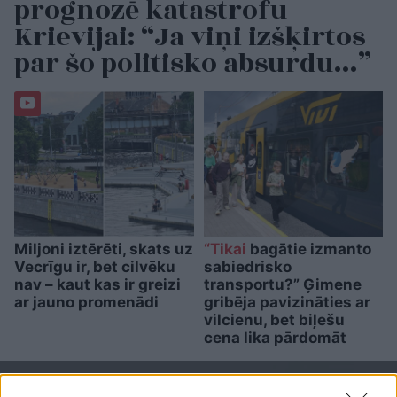
prognozē katastrofu
Krievijai: “Ja viņi izšķirtos
par šo politisko absurdu…”
Miljoni iztērēti, skats uz
“Tikai
bagātie izmanto
Vecrīgu ir, bet cilvēku
sabiedrisko
nav – kaut kas ir greizi
transportu?” Ģimene
ar jauno promenādi
gribēja pavizināties ar
vilcienu, bet biļešu
cena lika pārdomāt