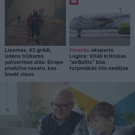
Liesmas, 42 grādi,
Finanšu
eksperts
ūdens trūkums,
Logins: Vitāli kritiskas
patvertnes alās: Eiropa
“airBaltic” būs
piedzīvo vasaru, kas
turpmākās trīs nedēļas
biedē visus