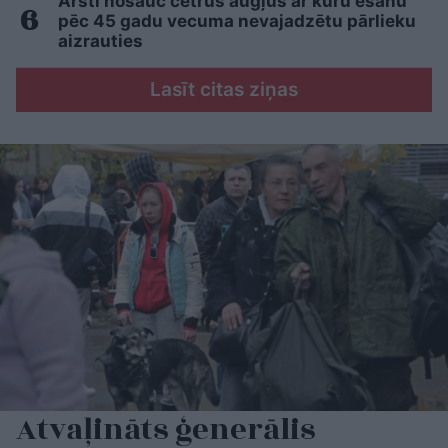
Ārsti nosauc četrus augļus ar kuru ēšanu
pēc 45 gadu vecuma nevajadzētu pārlieku
aizrauties
Lasīt citas ziņas
Atvaļināts ģenerālis