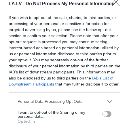
LA.LV -
Do Not Process My Personal Information
If you wish to opt-out of the sale, sharing to third parties, or
processing of your personal or sensitive information for
targeted advertising by us, please use the below opt-out
section to confirm your selection. Please note that after your
opt-out request is processed you may continue seeing
interest-based ads based on personal information utilized by
us or personal information disclosed to third parties prior to
your opt-out. You may separately opt-out of the further
disclosure of your personal information by third parties on the
Šīm 3 zodiaka zīmēm
IAB’s list of downstream participants. This information may
augusts būs īsts murgs – esi
also be disclosed by us to third parties on the
IAB’s List of
gatavs jau tagad!
Downstream Participants
that may further disclose it to other
third parties.
Please note that this website/app uses one or more Google
Personal Data Processing Opt Outs
services and may gather and store information including but
not limited to your visit or usage behaviour. You may click to
I want to opt-out of the Sharing of my
personal data.
grant or deny consent to Google and its third-party tags to
Opted In
use your data for below specified purposes in below Google