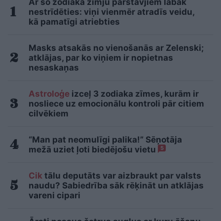
Ar šo zodiaka zīmju pārstāvjiem labāk
nestrīdēties: viņi vienmēr atradīs veidu,
kā pamatīgi atriebties
Masks atsakās no vienošanās ar Zelenski;
atklājas, par ko viņiem ir nopietnas
nesaskaņas
Astroloģe
izceļ 3 zodiaka zīmes, kurām ir
nosliece uz emocionālu kontroli pār citiem
cilvēkiem
“Man pat neomulīgi palika!” Sēņotāja
mežā uziet ļoti biedējošu vietu
5
Cik
tālu deputāts var aizbraukt par valsts
naudu? Sabiedrība sāk rēķināt un atklājas
vareni cipari