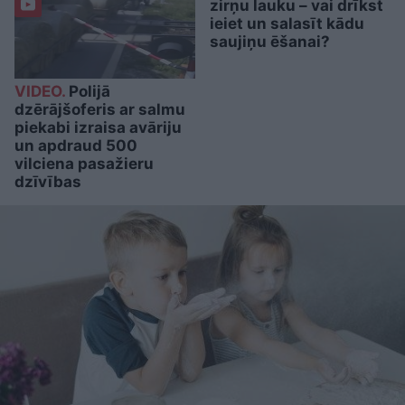
zirņu lauku – vai drīkst
ieiet un salasīt kādu
saujiņu ēšanai?
VIDEO.
Polijā
dzērājšoferis ar salmu
piekabi izraisa avāriju
un apdraud 500
vilciena pasažieru
dzīvības