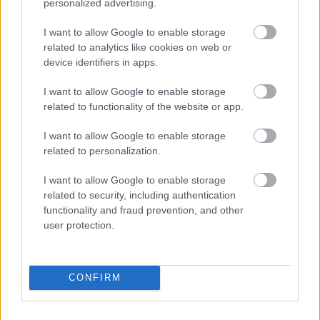
personalized advertising.
Nosaukti nāvējošākie
automobiļi uz ceļiem:
I want to allow Google to enable storage
related to analytics like cookies on web or
turam īkšķus, lai neatrodi
device identifiers in apps.
sarakstā savu auto
I want to allow Google to enable storage
related to functionality of the website or app.
I want to allow Google to enable storage
related to personalization.
I want to allow Google to enable storage
related to security, including authentication
functionality and fraud prevention, and other
user protection.
Vai būs jātaisa jauna
Kāpēc
kaķi tieši naktīs
eID karte? LVRTC atbild
kā traki skrien pa māju?
uz jautājumiem par
Beidzot izskaidrots šis
gada beigās daļai
dīvainais mīluļa
CONFIRM
sabiedrības
paradums
gaidāmajām
pārmaiņām