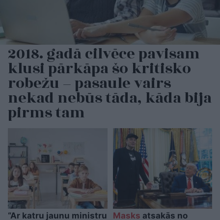
2018. gadā cilvēce pavisam
klusi pārkāpa šo kritisko
robežu – pasaule vairs
nekad nebūs tāda, kāda bija
pirms tam
“Ar katru jaunu ministru
Masks
atsakās no