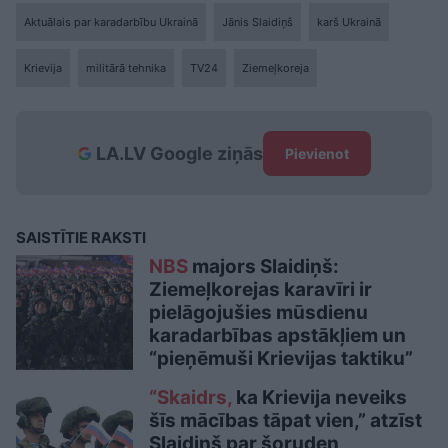
Aktuālais par karadarbību Ukrainā
Jānis Slaidiņš
karš Ukrainā
Krievija
militārā tehnika
TV24
Ziemeļkoreja
LA.LV Google ziņās
Pievienot
SAISTĪTIE RAKSTI
NBS
majors Slaidiņš:
Ziemeļkorejas karavīri ir
pielāgojušies mūsdienu
karadarbības apstākļiem un
“pieņēmuši Krievijas taktiku”
“Skaidrs,
ka Krievija neveiks
šīs mācības tāpat vien,” atzīst
Slaidiņš par šoruden