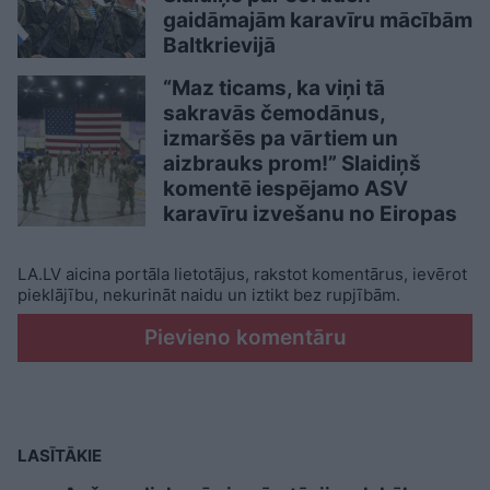
gaidāmajām karavīru mācībām
Baltkrievijā
“Maz ticams, ka viņi tā
sakravās čemodānus,
izmaršēs pa vārtiem un
aizbrauks prom!” Slaidiņš
komentē iespējamo ASV
karavīru izvešanu no Eiropas
LA.LV aicina portāla lietotājus, rakstot komentārus, ievērot
pieklājību, nekurināt naidu un iztikt bez rupjībām.
Pievieno komentāru
LASĪTĀKIE