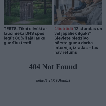
TESTS. Tikai cilvēki ar
“Jāstrādā
12 stundas un
laucinieka DNS spēs
vēl jāpaliek ilgāk?”
iegūt 80% šajā lauku
Sieviete piedzīvo
gudrību testā
pārsteigumu darba
intervijā, izrādās – tas
nav retums