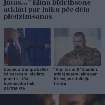
jūtas…” Elīna Didrihsone
atklāti par laiku pēc dēla
piedzimšanas
Donalda Trampa balles
“Viņi tos mīl!” Slaidiņš
zāles iecerei pielikts
atklāj skarbu ainu par
punkts – tās
Krievijas situāciju
būvniecība tiek
frontē
pārtraukta