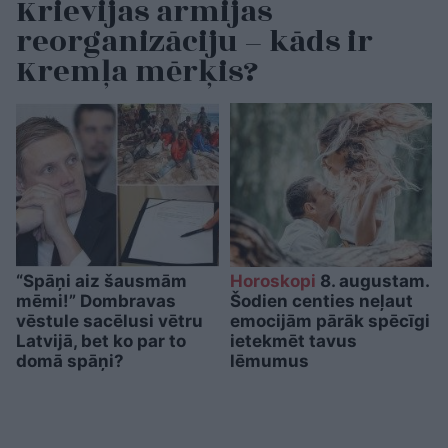
Krievijas armijas
reorganizāciju – kāds ir
Kremļa mērķis?
“Spāņi aiz šausmām
Horoskopi
8. augustam.
mēmi!” Dombravas
Šodien centies neļaut
vēstule sacēlusi vētru
emocijām pārāk spēcīgi
Latvijā, bet ko par to
ietekmēt tavus
domā spāņi?
lēmumus