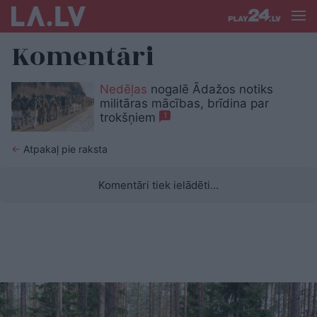
Komentāri
Nedēļas
nogalē Ādažos notiks
militāras mācības, brīdina par
trokšņiem
1
←
Atpakaļ pie raksta
Komentāri tiek ielādēti...