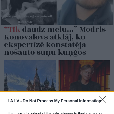
“Tik
daudz melu…” Modris
Konovalovs atklāj, ko
ekspertīzē konstatēja
nošauto suņu kuņģos
LA.LV -
Do Not Process My Personal Information
Krievijā sācies pavēstu
“Tā sanāca, ka iemīlējās
vilnis: zināms, kas
divi cilvēki ar lielu gadu
If you wish to opt-out of the sale, sharing to third parties, or