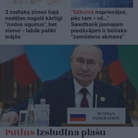
3 zodiaka zīmes šajā
“Sākumā
nopriecājos,
nedēļas nogalē kārtīgi
pēc tam – vē…”
“nodos uguņus”, bet
Swedbank jaunajam
vienai – labāk palikt
piedāvājam ir būtisks
mājās
“zemūdens akmens”
Putins
izsludina plašu