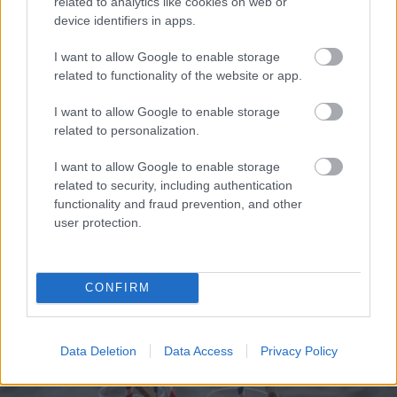
related to analytics like cookies on web or
Nabaga
cilvēks!
device identifiers in apps.
“Pepco” veikalā kāds
pircējs dabūjis dzirdēt
I want to allow Google to enable storage
to, ko viņam noteikti
related to functionality of the website or app.
nebūtu jādzird
“Tu varētu aizvērties!”
I want to allow Google to enable storage
Beata Jonīte jau atkal
related to personalization.
nonāk uzmanības
centrā – šoreiz ar
I want to allow Google to enable storage
superdārgu pulksteni
related to security, including authentication
functionality and fraud prevention, and other
VIDEO. Rīgā
user protection.
autovadītājas
neapdomība uz
dzelzceļa
pārbrauktuves viņai
CONFIRM
izmaksās desmitiem
tūkstošu eiro
Data Deletion
Data Access
Privacy Policy