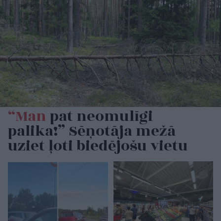
“Man
pat neomulīgi
palika!” Sēņotāja mežā
uziet ļoti biedējošu vietu