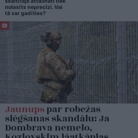
skaitītājs attālināti tiek
nolasīts neprecīzi. Vai
tā var gadīties?
Jaunups
par robežas
slēgšanas skandālu: Ja
Dombrava nemelo,
Kozlovskim jāatkāpjas