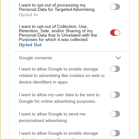
iezīmē iespējamo scenāriju
I want to opt-out of processing my
Personal Data for Targeted Advertising.
Opted In
I want to opt-out of Collection, Use,
Retention, Sale, and/or Sharing of my
Personal Data that Is Unrelated with the
Purposes for which it was collected.
Opted Out
Google consents
I want to allow Google to enable storage
Atcelt
Ziņot
Pamatīgs
reibums! Rīgā
VIDEO. Fenomenāls
related to advertising like cookies on web or
policija aiztur agresīvu
skats! Ukraiņu aktīvists
device identifiers in apps.
vīrieti, kurš ar
ielauzies Krievijas
elektrisko riteņkrēslu
aizsardzības nozares
I want to allow my user data to be sent to
pārvietojās pa
amatpersonu
Google for online advertising purposes.
brauktuvi
videokonferencē
I want to allow Google to send me
personalized advertising.
I want to allow Google to enable storage