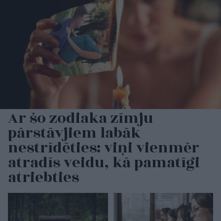
Ar šo zodiaka zīmju
pārstāvjiem labāk
nestrīdēties: viņi vienmēr
atradīs veidu, kā pamatīgi
atriebties