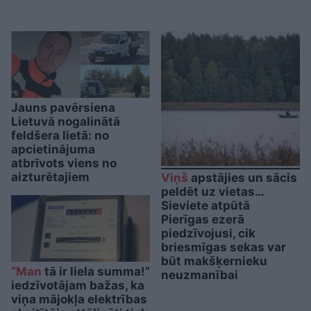
Jauns pavērsiena
Lietuvā nogalinātā
feldšera lietā: no
apcietinājuma
atbrīvots viens no
aizturētajiem
Viņš
apstājies un sācis
peldēt uz vietas…
Sieviete atpūtā
Pierīgas ezerā
piedzīvojusi, cik
briesmīgas sekas var
būt makšķernieku
“Man
tā ir liela summa!”
neuzmanībai
iedzīvotājam bažas, ka
viņa mājokļa elektrības