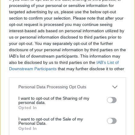
notiek ar tiem, kuri tās
starpību,” Linda Kalniņa
processing of your personal or sensitive information for
izvēlas ignorēt
pirmo reizi publiski
targeted advertising by us, please use the below opt-out
apstiprina laulību ar
section to confirm your selection. Please note that after your
Džilindžeru
opt-out request is processed you may continue seeing
interest-based ads based on personal information utilized by
us or personal information disclosed to third parties prior to
your opt-out. You may separately opt-out of the further
disclosure of your personal information by third parties on the
IAB’s list of downstream participants. This information may
also be disclosed by us to third parties on the
IAB’s List of
Downstream Participants
that may further disclose it to other
third parties.
Please note that this website/app uses one or more Google
Personal Data Processing Opt Outs
services and may gather and store information including but
not limited to your visit or usage behaviour. You may click to
I want to opt-out of the Sharing of my
personal data.
grant or deny consent to Google and its third-party tags to
Opted In
Kad beidzot varētu būt
use your data for below specified purposes in below Google
consent section.
gatava “Rail Baltica”
I want to opt-out of the Sale of my
Personal Data.
pamattrase? Dubkēvičs
Opted In