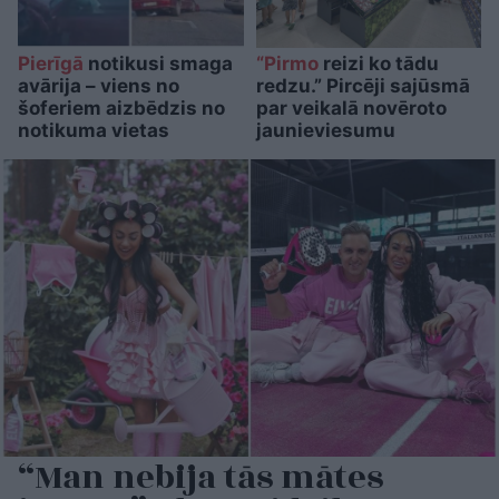
Pierīgā
notikusi smaga
“Pirmo
reizi ko tādu
avārija – viens no
redzu.” Pircēji sajūsmā
šoferiem aizbēdzis no
par veikalā novēroto
notikuma vietas
jaunieviesumu
“Man nebija tās mātes