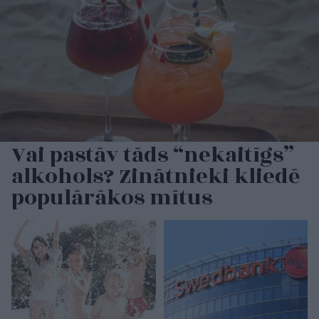
Vai pastāv tāds “nekaitīgs”
alkohols? Zinātnieki kliedē
populārākos mītus