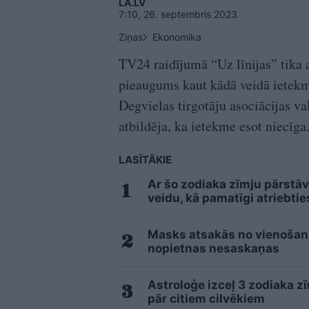
LA.LV
7:10, 26. septembris 2023
Ziņas
Ekonomika
TV24 raidījumā “Uz līnijas” tika a
pieaugums kaut kādā veidā ietekm
Degvielas tirgotāju asociācijas va
atbildēja, ka ietekme esot niecīga
LASĪTĀKIE
Ar šo zodiaka zīmju pārstāv
veidu, kā pamatīgi atriebtie
Masks atsakās no vienošanās
nopietnas nesaskaņas
Astroloģe izceļ 3 zodiaka z
pār citiem cilvēkiem