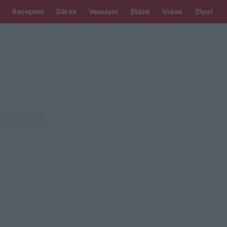
Receptes
Dārzs
Veselam
Stāsti
Video
Ziņo!