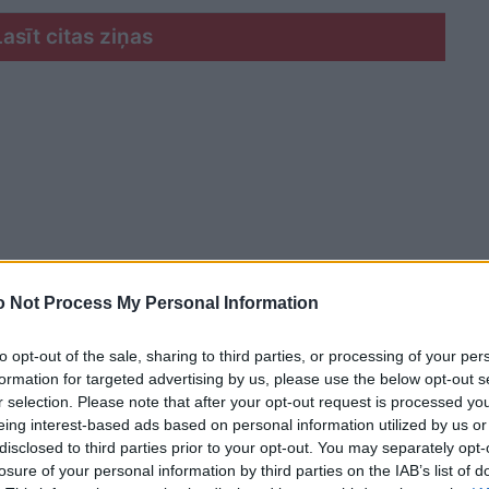
Lasīt citas ziņas
 Not Process My Personal Information
to opt-out of the sale, sharing to third parties, or processing of your per
formation for targeted advertising by us, please use the below opt-out s
r selection. Please note that after your opt-out request is processed y
eing interest-based ads based on personal information utilized by us or
disclosed to third parties prior to your opt-out. You may separately opt-
rāk par 5 tūkstošiem, bet pret 700 tūkstošiem
losure of your personal information by third parties on the IAB’s list of