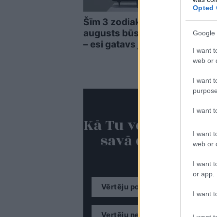
Opted 
Šīm 3 zodiaka zīmēm
Miri
augusts būs īsts murgs
pētn
Google 
– esi gatavs jau tagad!
apsk
I want t
Vāv
web or d
I want t
purpose
I want 
Kā Tu vērtē ideju 
I want t
savā dzīvesvietā
web or d
I want t
or app.
Vērtēju pozitīvi.
I want t
Vertēju negatīvi.
I want t