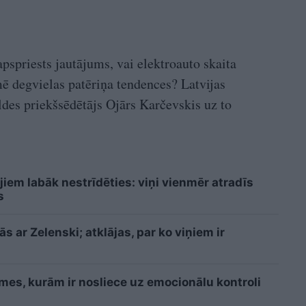
pspriests jautājums, vai elektroauto skaita
ē degvielas patēriņa tendences? Latvijas
ldes priekšsēdētājs Ojārs Karčevskis uz to
.
jiem labāk nestrīdēties: viņi vienmēr atradīs
s
 ar Zelenski; atklājas, par ko viņiem ir
īmes, kurām ir nosliece uz emocionālu kontroli