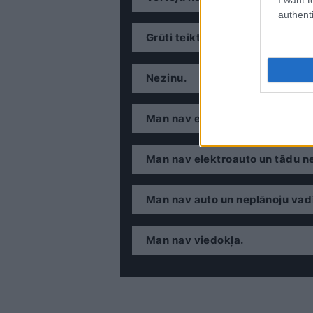
authenti
Grūti teikt.
Nezinu.
Man nav elektroauto, bet varb
Man nav elektroauto un tādu ne
Man nav auto un neplānoju vadī
Man nav viedokļa.