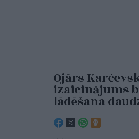
Ojārs Karčevsk
izaicinājums b
lādēšana daud