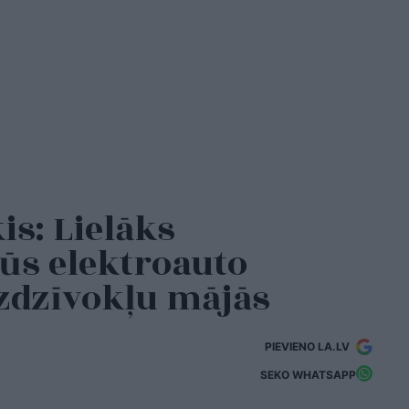
is: Lielāks
ūs elektroauto
zdzīvokļu mājās
PIEVIENO LA.LV
SEKO WHATSAPP