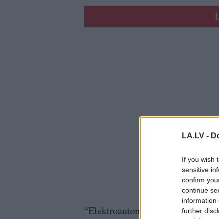
LA.LV -
Do
If you wish 
sensitive in
confirm you
continue se
information 
“Elektroautomobiļi ir nedaudz vai
further disc