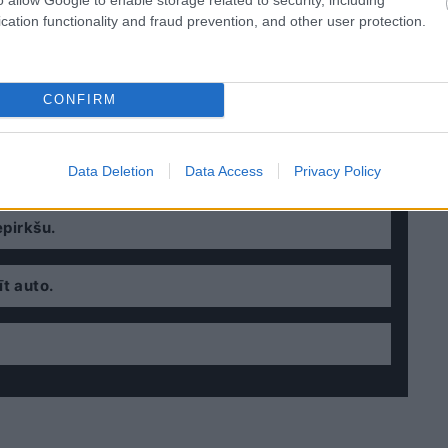
cation functionality and fraud prevention, and other user protection.
CONFIRM
ūt nākotnē būs.
Data Deletion
Data Access
Privacy Policy
pirkšu.
t auto.