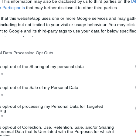
. This information may also be disclosed by us to third parties on the
IA
a viņi nekādā veidā nevar ietekmēt. Jā, viņi ir un
Participants
that may further disclose it to other third parties.
s, protams, būs lādēšana daudzdzīvokļu mājās. Kā
 that this website/app uses one or more Google services and may gath
ju dzīvo daudzdzīvokļu mājās. Un pats galvenais,
including but not limited to your visit or usage behaviour. You may click 
etoties, jo nākotnē, kad būs aizliegti iekšdedzes
 to Google and its third-party tags to use your data for below specifi
ogle consent section.
i daudzdzīvokļu mājās,” tā TV24 raidījumā
čevskis.
l Data Processing Opt Outs
, ka galvenie elektroauto uzlādes punkti nav šie
o opt-out of the Sharing of my personal data.
vieta vai darbavieta, uzsvēra Karačevskis.
In
o opt-out of the Sale of my Personal Data.
In
to opt-out of processing my Personal Data for Targeted
ing.
In
o opt-out of Collection, Use, Retention, Sale, and/or Sharing
ersonal Data that Is Unrelated with the Purposes for which it
lected.