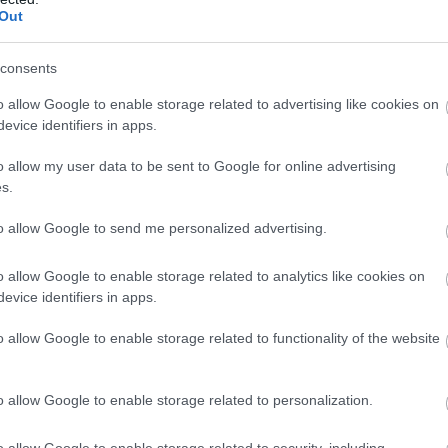
Out
s rokmūzikas
Renovācijas laikā
Atcelt
Ziņot
ieks un mūzikas
Olainē kādā namā
consents
atnieks Klāss
sācies peļu iebrukums:
o allow Google to enable storage related to advertising like cookies on
ere
vienā dzīvoklī notverts
evice identifiers in apps.
ap 40 grauzēju
o allow my user data to be sent to Google for online advertising
s.
LA.LV APTAUJA
to allow Google to send me personalized advertising.
nākotnē uzlādēt elektroauto
o allow Google to enable storage related to analytics like cookies on
 - mājā vai daudzdzīvokļu
evice identifiers in apps.
ēkā?
o allow Google to enable storage related to functionality of the website
o allow Google to enable storage related to personalization.
o allow Google to enable storage related to security, including