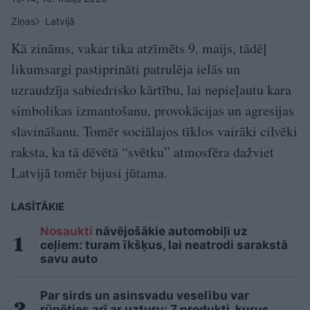
Ziņas
Latvijā
Kā zināms, vakar tika atzīmēts 9. maijs, tādēļ
likumsargi pastiprināti patrulēja ielās un
uzraudzīja sabiedrisko kārtību, lai nepieļautu kara
simbolikas izmantošanu, provokācijas un agresijas
slavināšanu. Tomēr sociālajos tīklos vairāki cilvēki
raksta, ka tā dēvētā “svētku” atmosfēra dažviet
Latvijā tomēr bijusi jūtama.
LASĪTĀKIE
Nosaukti
nāvējošākie automobiļi uz
ceļiem: turam īkšķus, lai neatrodi sarakstā
savu auto
Par sirds un asinsvadu veselību var
rūpēties arī ar uzturu: 7 produkti, kurus