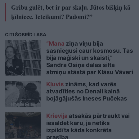
Gribu gulēt, bet ir par skaļu. Jūtos bišķiņ kā
ķīlniece. Ieteikumi? Padomi?”
CITI ŠOBRĪD LASA
“Mana
ziņa viņu bija
sasniegusi caur kosmosu. Tas
bija maģiski un skaisti,”
Sandra Osiņa dalās siltā
atmiņu stāstā par Klāsu Vāveri
Kļuvis
zināms, kad varēs
atvadīties no Denali kalnā
bojāgājušās Ineses Pučekas
Krievija
atsakās pārtraukt vai
iesaldēt karu, ja netiks
izpildīta kāda konkrēta
prasība