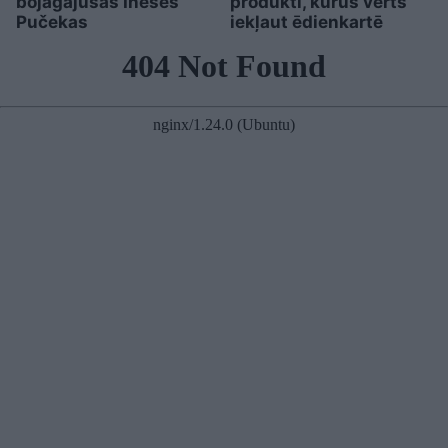
bojāgājušās Ineses
produkti, kurus vērts
Pučekas
iekļaut ēdienkartē