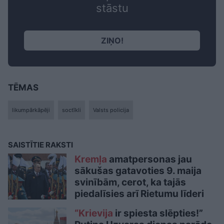
stāstu
ZIŅO!
TĒMAS
likumpārkāpēji
soctīkli
Valsts policija
SAISTĪTIE RAKSTI
Kremļa
amatpersonas jau
sākušas gatavoties 9. maija
svinībām, cerot, ka tajās
piedalīsies arī Rietumu līderi
“Krievija
ir spiesta slēpties!”