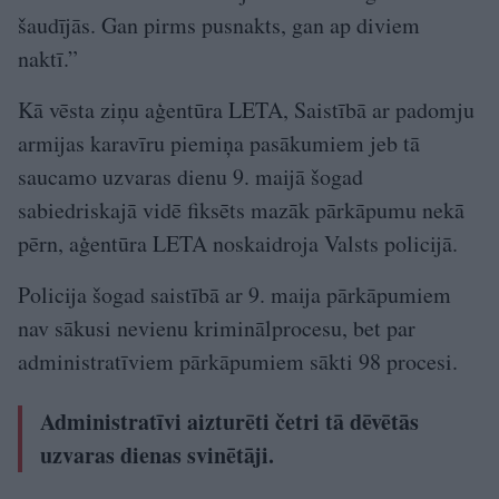
šaudījās. Gan pirms pusnakts, gan ap diviem
naktī.”
Kā vēsta ziņu aģentūra LETA, Saistībā ar padomju
armijas karavīru piemiņa pasākumiem jeb tā
saucamo uzvaras dienu 9. maijā šogad
sabiedriskajā vidē fiksēts mazāk pārkāpumu nekā
pērn, aģentūra LETA noskaidroja Valsts policijā.
Policija šogad saistībā ar 9. maija pārkāpumiem
nav sākusi nevienu kriminālprocesu, bet par
administratīviem pārkāpumiem sākti 98 procesi.
Administratīvi aizturēti četri tā dēvētās
uzvaras dienas svinētāji.