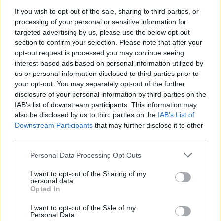
iebraukusi auzās…” Vecāki
spriež par Izglītības
If you wish to opt-out of the sale, sharing to third parties, or
processing of your personal or sensitive information for
ministrijas nenosvērtajām
targeted advertising by us, please use the below opt-out
darba spējām
section to confirm your selection. Please note that after your
opt-out request is processed you may continue seeing
interest-based ads based on personal information utilized by
us or personal information disclosed to third parties prior to
your opt-out. You may separately opt-out of the further
disclosure of your personal information by third parties on the
IAB’s list of downstream participants. This information may
also be disclosed by us to third parties on the
IAB’s List of
Downstream Participants
that may further disclose it to other
third parties.
“Mana
ziņa viņu bija
Krievija atsakās
Please note that this website/app uses one or more Google
Personal Data Processing Opt Outs
sasniegusi caur
pārtraukt vai iesaldēt
services and may gather and store information including but
kosmosu. Tas bija
karu, ja netiks izpildīta
not limited to your visit or usage behaviour. You may click to
I want to opt-out of the Sharing of my
maģiski un skaisti,”
kāda konkrēta prasība
personal data.
grant or deny consent to Google and its third-party tags to
Opted In
Sandra Osiņa dalās
use your data for below specified purposes in below Google
siltā atmiņu stāstā par
consent section.
I want to opt-out of the Sale of my
Klāsu Vāveri
Personal Data.