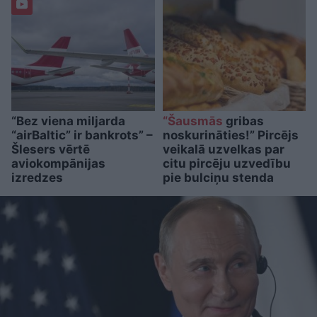
“Bez viena miljarda
“Šausmās
gribas
“airBaltic” ir bankrots” –
noskurināties!” Pircējs
Šlesers vērtē
veikalā uzvelkas par
aviokompānijas
citu pircēju uzvedību
izredzes
pie bulciņu stenda