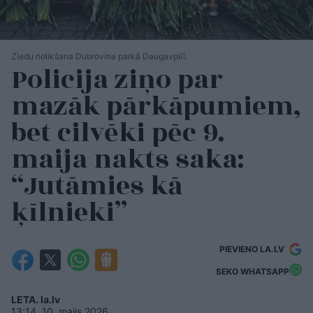
Ziedu nolikšana Dubrovina parkā Daugavpilī.
Policija ziņo par
mazāk pārkāpumiem,
bet cilvēki pēc 9.
maija nakts saka:
“Jutāmies kā
ķīlnieki”
PIEVIENO LA.LV
SEKO WHATSAPP
LETA. la.lv
13:14, 10. maijs 2026