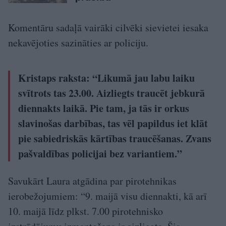
Komentāru sadaļā vairāki cilvēki sievietei iesaka
nekavējoties sazināties ar policiju.
Kristaps raksta: “Likumā jau labu laiku
svītrots tas 23.00. Aizliegts traucēt jebkurā
diennakts laikā. Pie tam, ja tās ir orkus
slavinošas darbības, tas vēl papildus iet klāt
pie sabiedriskās kārtības traucēšanas. Zvans
pašvaldības policijai bez variantiem.”
Savukārt Laura atgādina par pirotehnikas
ierobežojumiem: “9. maijā visu diennakti, kā arī
10. maijā līdz plkst. 7.00 pirotehnisko