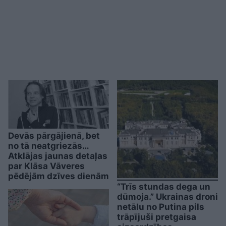
Devās pārgājienā, bet
no tā neatgriezās…
Atklājas jaunas detaļas
par Klāsa Vāveres
pēdējām dzīves dienām
“Trīs stundas dega un
dūmoja.” Ukrainas droni
netālu no Putina pils
trāpījuši pretgaisa