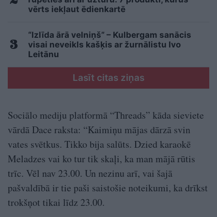
vērts iekļaut ēdienkartē
“Izlīda ārā velniņš” – Kulbergam sanācis
visai neveikls kašķis ar žurnālistu Ivo
Leitānu
Lasīt citas ziņas
Sociālo mediju platformā “Threads” kāda sieviete
vārdā Dace raksta: “Kaimiņu mājas dārzā svin
vates svētkus. Tikko bija salūts. Dzied karaokē
Meladzes vai ko tur tik skaļi, ka man mājā rūtis
trīc. Vēl nav 23.00. Un nezinu arī, vai šajā
pašvaldībā ir tie paši saistošie noteikumi, ka drīkst
trokšņot tikai līdz 23.00.