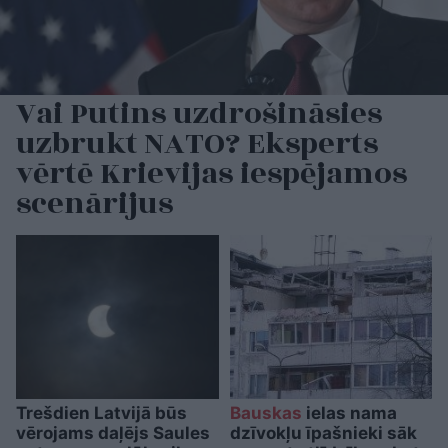
Vai Putins uzdrošināsies
uzbrukt NATO? Eksperts
vērtē Krievijas iespējamos
scenārijus
Trešdien Latvijā būs
Bauskas
ielas nama
vērojams daļējs Saules
dzīvokļu īpašnieki sāk