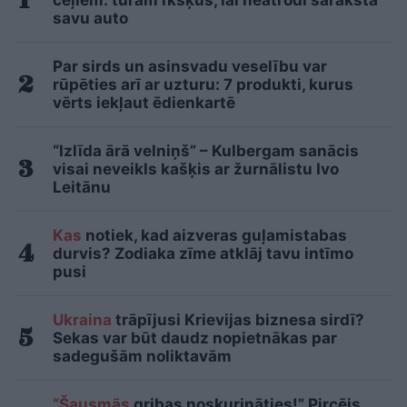
ceļiem: turam īkšķus, lai neatrodi sarakstā
savu auto
Par sirds un asinsvadu veselību var
rūpēties arī ar uzturu: 7 produkti, kurus
vērts iekļaut ēdienkartē
“Izlīda ārā velniņš” – Kulbergam sanācis
visai neveikls kašķis ar žurnālistu Ivo
Leitānu
Kas
notiek, kad aizveras guļamistabas
durvis? Zodiaka zīme atklāj tavu intīmo
pusi
Ukraina
trāpījusi Krievijas biznesa sirdī?
Sekas var būt daudz nopietnākas par
sadegušām noliktavām
“Šausmās
gribas noskurināties!” Pircējs