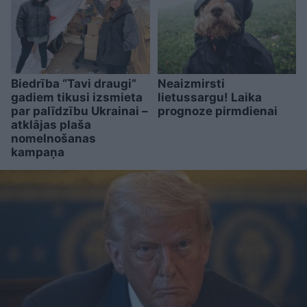
Biedrība “Tavi draugi”
Neaizmirsti
gadiem tikusi izsmieta
lietussargu! Laika
par palīdzību Ukrainai –
prognoze pirmdienai
atklājas plaša
nomelnošanas
kampaņa