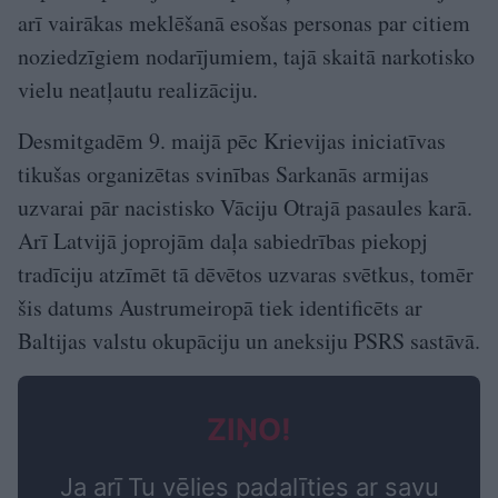
arī vairākas meklēšanā esošas personas par citiem
noziedzīgiem nodarījumiem, tajā skaitā narkotisko
vielu neatļautu realizāciju.
Desmitgadēm 9. maijā pēc Krievijas iniciatīvas
tikušas organizētas svinības Sarkanās armijas
uzvarai pār nacistisko Vāciju Otrajā pasaules karā.
Arī Latvijā joprojām daļa sabiedrības piekopj
tradīciju atzīmēt tā dēvētos uzvaras svētkus, tomēr
šis datums Austrumeiropā tiek identificēts ar
Baltijas valstu okupāciju un aneksiju PSRS sastāvā.
ZIŅO!
Ja arī Tu vēlies padalīties ar savu