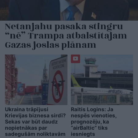
Netanjahu pasaka stingru
“nē” Trampa atbalstītajam
Gazas joslas plānam
Ukraina trāpījusi
Raitis Logins: Ja
Krievijas biznesa sirdī?
nespēs vienoties,
Sekas var būt daudz
prognozēju, ka
nopietnākas par
“airBaltic” tiks
sadegušām noliktavām
iesniegts