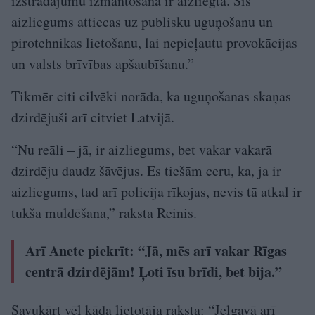
izstrādājumu izmantošana ir aizliegta. Šis
aizliegums attiecas uz publisku uguņošanu un
pirotehnikas lietošanu, lai nepieļautu provokācijas
un valsts brīvības apšaubīšanu.”
Tikmēr citi cilvēki norāda, ka uguņošanas skaņas
dzirdējuši arī citviet Latvijā.
“Nu reāli – jā, ir aizliegums, bet vakar vakarā
dzirdēju daudz šāvējus. Es tiešām ceru, ka, ja ir
aizliegums, tad arī policija rīkojas, nevis tā atkal ir
tukša muldēšana,” raksta Reinis.
Arī Anete piekrīt: “Jā, mēs arī vakar Rīgas
centrā dzirdējām! Ļoti īsu brīdi, bet bija.”
Savukārt vēl kāda lietotāja raksta: “Jelgavā arī