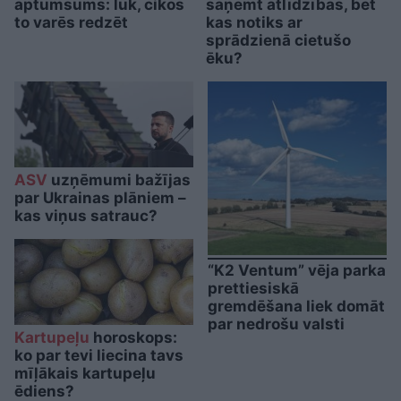
aptumsums: lūk, cikos
saņemt atlīdzības, bet
to varēs redzēt
kas notiks ar
sprādzienā cietušo
ēku?
ASV
uzņēmumi bažījas
par Ukrainas plāniem –
kas viņus satrauc?
“K2 Ventum” vēja parka
prettiesiskā
gremdēšana liek domāt
par nedrošu valsti
Kartupeļu
horoskops:
ko par tevi liecina tavs
mīļākais kartupeļu
ēdiens?