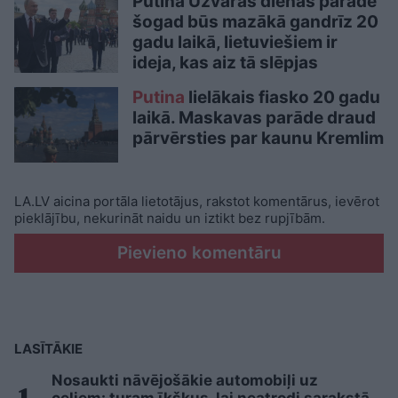
Putina Uzvaras dienas parāde
šogad būs mazākā gandrīz 20
gadu laikā, lietuviešiem ir
ideja, kas aiz tā slēpjas
Putina
lielākais fiasko 20 gadu
laikā. Maskavas parāde draud
pārvērsties par kaunu Kremlim
LA.LV aicina portāla lietotājus, rakstot komentārus, ievērot
pieklājību, nekurināt naidu un iztikt bez rupjībām.
Pievieno komentāru
LASĪTĀKIE
Nosaukti nāvējošākie automobiļi uz