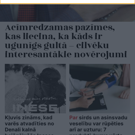
Acīmredzamas pazīmes,
kas liecina, ka kāds ir
ugunīgs gultā – cilvēku
interesantākie novērojumi
Kļuvis zināms, kad
Par
sirds un asinsvadu
varēs atvadīties no
veselību var rūpēties
Denali kalnā
arī ar uzturu: 7