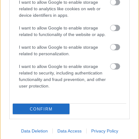
I want to allow Google to enable storage
related to analytics like cookies on web or
device identifiers in apps.
I want to allow Google to enable storage
related to functionality of the website or app.
Vispirms
iemidzināja
“Izlīda
ārā velniņš” –
un pēc tam…
Kulbergam sanācis
I want to allow Google to enable storage
Prokuratūra atklāj
visai neveikls kašķis ar
related to personalization.
jaunas detaļas par
žurnālistu Ivo Leitānu
dubultslepkavības
I want to allow Google to enable storage
mēģinājumu Mārupē
related to security, including authentication
functionality and fraud prevention, and other
user protection.
CONFIRM
Data Deletion
Data Access
Privacy Policy