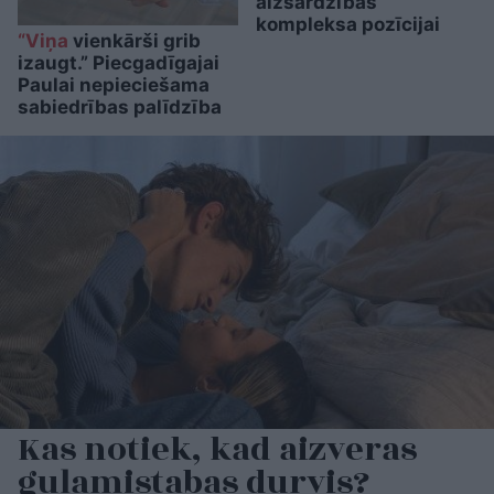
aizsardzības
kompleksa pozīcijai
“Viņa
vienkārši grib
izaugt.” Piecgadīgajai
Paulai nepieciešama
sabiedrības palīdzība
Kas notiek, kad aizveras
guļamistabas durvis?