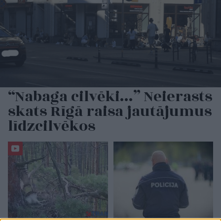
“Nabaga cilvēki…” Neierasts
skats Rīgā raisa jautājumus
līdzcilvēkos