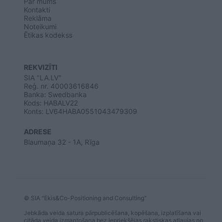
Par mums
Kontakti
Reklāma
Noteikumi
Ētikas kodekss
REKVIZĪTI
SIA "LA.LV"
Reģ. nr. 40003616846
Banka: Swedbanka
Kods: HABALV22
Konts: LV64HABA0551043479309
ADRESE
Blaumaņa 32 - 1A, Rīga
© SIA "Ekis&Co-Positioning and Consulting"
Jebkāda veida satura pārpublicēšana, kopēšana, izplatīšana vai
citāda veida izmantošana bez iepriekšējas rakstiskas atļaujas no