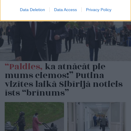
Data Deletion
Data Access
Privacy Policy
“Paldies,
ka atnācāt pie
mums ciemos!” Putina
vizītes laikā Sibīrijā noticis
īsts “brīnums”