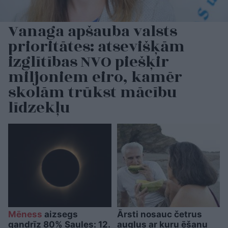
Vanaga apšauba valsts
prioritātes: atsevišķām
izglītības NVO piešķir
miljoniem eiro, kamēr
skolām trūkst mācību
līdzekļu
Mēness
aizsegs
Ārsti nosauc četrus
gandrīz 80% Saules: 12.
augļus ar kuru ēšanu