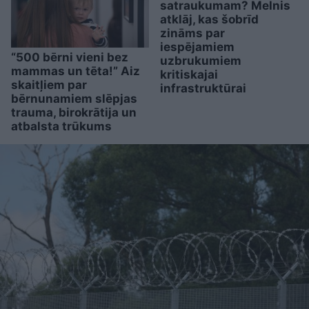
satraukumam? Melnis
atklāj, kas šobrīd
zināms par
iespējamiem
“500 bērni vieni bez
uzbrukumiem
mammas un tēta!” Aiz
kritiskajai
skaitļiem par
infrastruktūrai
bērnunamiem slēpjas
trauma, birokrātija un
atbalsta trūkums