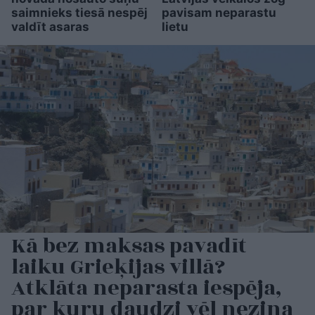
saimnieks tiesā nespēj
pavisam neparastu
valdīt asaras
lietu
Kā bez maksas pavadīt
laiku Grieķijas villā?
Atklāta neparasta iespēja,
par kuru daudzi vēl nezina