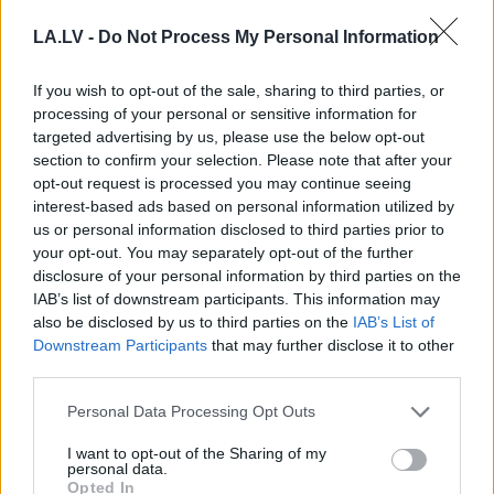
VIDEO. Latgalē uz lauku
Priekules traģēdijas
LA.LV -
Do Not Process My Personal Information
ceļa pamanīts brīvsolī
lietā jauns pavērsiens:
devies eksotisks
apcietinātā policista
skrējējs
aizstāvis vērsies tiesā
If you wish to opt-out of the sale, sharing to third parties, or
processing of your personal or sensitive information for
targeted advertising by us, please use the below opt-out
section to confirm your selection. Please note that after your
opt-out request is processed you may continue seeing
interest-based ads based on personal information utilized by
us or personal information disclosed to third parties prior to
your opt-out. You may separately opt-out of the further
disclosure of your personal information by third parties on the
IAB’s list of downstream participants. This information may
also be disclosed by us to third parties on the
IAB’s List of
Downstream Participants
that may further disclose it to other
third parties.
Please note that this website/app uses one or more Google
Personal Data Processing Opt Outs
“Mums ir milzīgs
services and may gather and store information including but
daudzums munīcijas!”
not limited to your visit or usage behaviour. You may click to
I want to opt-out of the Sharing of my
personal data.
grant or deny consent to Google and its third-party tags to
Opted In