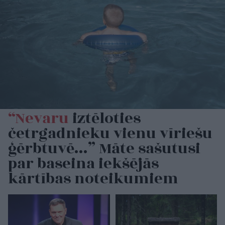
“Nevaru
iztēloties
četrgadnieku vienu vīriešu
ģērbtuvē…” Māte sašutusi
par baseina iekšējās
kārtības noteikumiem