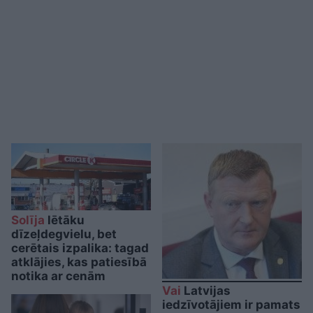
Solīja
lētāku
dīzeļdegvielu, bet
cerētais izpalika: tagad
atklājies, kas patiesībā
notika ar cenām
Vai
Latvijas
iedzīvotājiem ir pamats