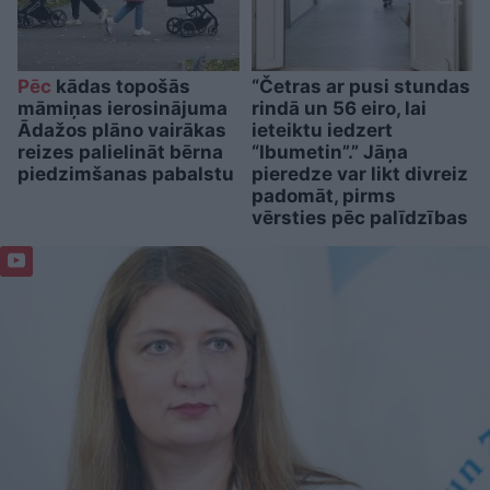
Pēc
kādas topošās
“Četras ar pusi stundas
māmiņas ierosinājuma
rindā un 56 eiro, lai
Ādažos plāno vairākas
ieteiktu iedzert
reizes palielināt bērna
“Ibumetin”.” Jāņa
piedzimšanas pabalstu
pieredze var likt divreiz
padomāt, pirms
vērsties pēc palīdzības