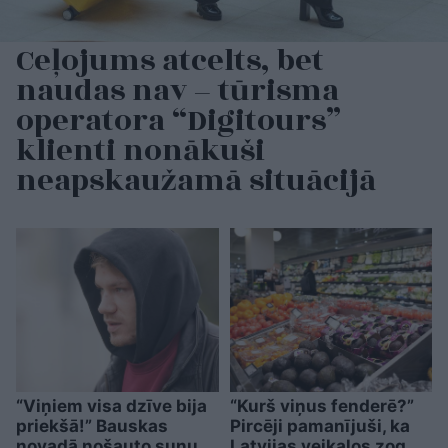
Ceļojums atcelts, bet
naudas nav – tūrisma
operatora “Digitours”
klienti nonākuši
neapskaužamā situācijā
“Viņiem visa dzīve bija
“Kurš viņus fenderē?”
priekšā!” Bauskas
Pircēji pamanījuši, ka
novadā nošauto suņu
Latvijas veikalos zog