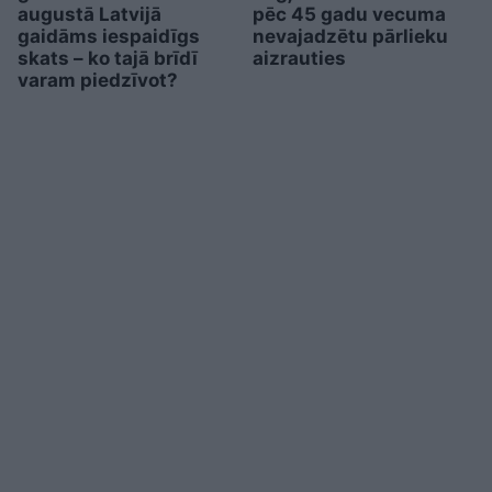
augustā Latvijā
pēc 45 gadu vecuma
gaidāms iespaidīgs
nevajadzētu pārlieku
skats – ko tajā brīdī
aizrauties
varam piedzīvot?