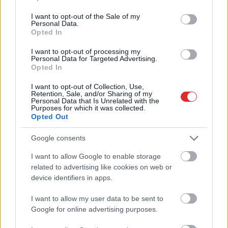
Tramps draud ar cietumu
use your data for below specified purposes in below Google
tiem, kuri apgalvo pretējo
consent section.
I want to opt-out of the Sale of my
Personal Data.
Opted In
I want to opt-out of processing my
Personal Data for Targeted Advertising.
Opted In
I want to opt-out of Collection, Use,
Retention, Sale, and/or Sharing of my
Personal Data that Is Unrelated with the
Purposes for which it was collected.
Opted Out
Ja
dārzā trūkst saules,
Kulbergs pēc robežas
pievērs uzmanību šai
apsekošanas: darām
Google consents
hortenzijai – tā lieliski
visu, lai Latvija būtu
jūtas arī ēnā
gatava jebkuram
I want to allow Google to enable storage
Atcelt
Ziņot
scenārijam
related to advertising like cookies on web or
device identifiers in apps.
I want to allow my user data to be sent to
Google for online advertising purposes.