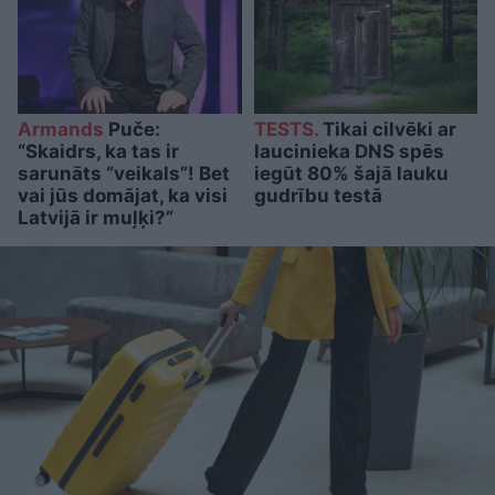
Armands
Puče:
TESTS.
Tikai cilvēki ar
“Skaidrs, ka tas ir
laucinieka DNS spēs
sarunāts “veikals”! Bet
iegūt 80% šajā lauku
vai jūs domājat, ka visi
gudrību testā
Latvijā ir muļķi?”