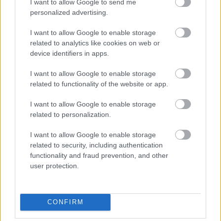
I want to allow Google to send me
Šajās
Eiropas pilsētās
personalized advertising.
nopirkt 70
kvadrātmetru lielu
I want to allow Google to enable storage
dzīvokli ir gandrīz
nereāli – situācija
related to analytics like cookies on web or
arvien pasliktinās
TESTS. Matemātikas
device identifiers in apps.
duelis: vai vari pārspēt
deviņgadnieku
I want to allow Google to enable storage
matemātikā?
related to functionality of the website or app.
I want to allow Google to enable storage
related to personalization.
Kurš tad īsti vainīgs pie
ģimenes palātu
I want to allow Google to enable storage
slēgšanas Rīgas
related to security, including authentication
Dzemdību namā? NVD
functionality and fraud prevention, and other
norāda – valsts
user protection.
finansējumam ar to
neesot nekāda sakara
CONFIRM