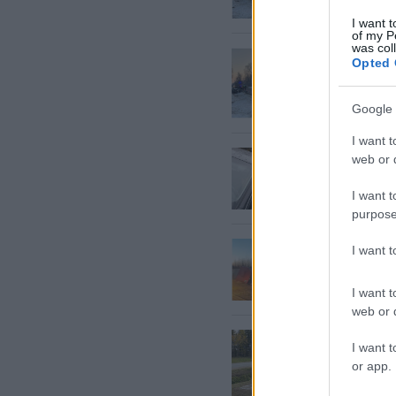
aizlidoj
I want t
of my P
was col
FOTO, V
Opted 
Liepāja
automaš
bojāgāj
Google 
I want t
Iereibi
web or d
Uz Liep
dzērājš
I want t
purpose
VIDEO.
I want 
šosejas
I want t
web or d
FOTO.
“
I want t
pataurē
or app.
spēkiem
robežzī