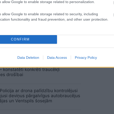
o allow Google to enable storage related to personalization.
“Paspējām…!” Autovadītājs piedzīvojis
o allow Google to enable storage related to security, including
utinošu brīdi, kad viņa acu priekšā
cation functionality and fraud prevention, and other user protection.
 briedis
rib justies droši! Tiek vākti paraksti par
CONFIRM
s šosejas pārbūvi
Data Deletion
Data Access
Privacy Policy
s audits uz traģiskā Liepājas šosejas
 konstatēti konkrēti traucēkļi
es drošībai
Policija ar drona palīdzību kontrolējusi
ējusi deviņus pārgalvīgus autobraucējus
ājas un Ventspils šosejām