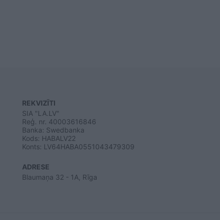
REKVIZĪTI
SIA "LA.LV"
Reģ. nr. 40003616846
Banka: Swedbanka
Kods: HABALV22
Konts: LV64HABA0551043479309
ADRESE
Blaumaņa 32 - 1A, Rīga