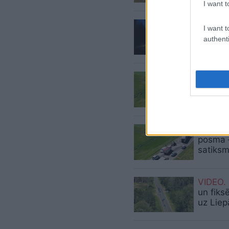
I want t
VIDEO. 
I want t
nervu k
authenti
izskrēja
Cilvēki
g
Liepāja
Pabeigt
posma –
satiksm
VIDEO.
un fiks
uz Liep