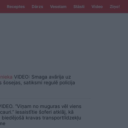
Receptes
Dārzs
Veselam
Stāsti
Video
Ziņo!
inieka
VIDEO: Smaga avārija uz
s šosejas, satiksmi regulē policija
IDEO. “Viņam no muguras vēl viens
 cauri.” Iesaistītie šoferi atklāj, kā
i biedējošā kravas transportlīdzekļu
me