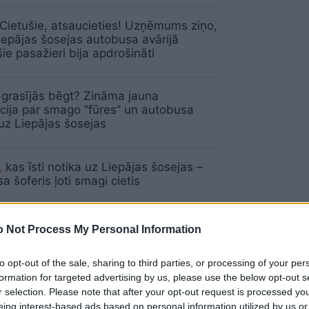
Cietušie, atsaucieties! Uzņēmums ziņo,
iepājas šosejas autobusa avārijā
šie pasažieri bija apdrošināti
grasījās bēgt? Zināma jauna
cija par smago “fūres” un autobusa
 uz Liepājas šosejas
,
kas īsti notika uz Liepājas šosejas –
a šoferis ļoti smagi cietis
 Not Process My Personal Information
Smaga avārija uz Liepājas šosejas!
ē iesaistīts pasažieru autobuss un
to opt-out of the sale, sharing to third parties, or processing of your per
 automašīna
formation for targeted advertising by us, please use the below opt-out s
r selection. Please note that after your opt-out request is processed y
eing interest-based ads based on personal information utilized by us or
ītāj, ņem vērā! Satiksmes negadījuma