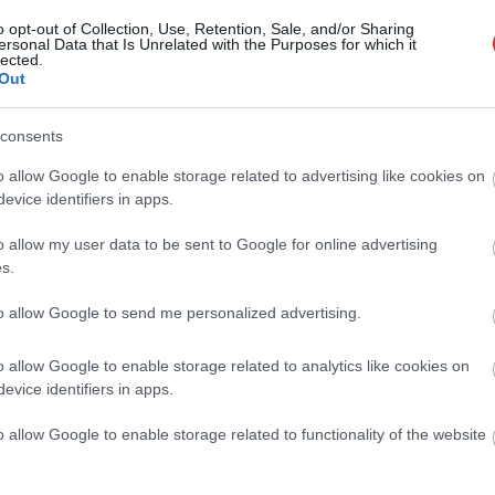
a līdz pat piektajai rindai
o opt-out of Collection, Use, Retention, Sale, and/or Sharing
ersonal Data that Is Unrelated with the Purposes for which it
lected.
IDEO. Traģiska frontālā avārija uz
Out
s šosejas! Sadursmē iesaistīta vieglā
īna un pasažieru autobuss, ir
Atcelt
Ziņot
ušais
consents
o allow Google to enable storage related to advertising like cookies on
s un 165km/h – vai tiesības vismaz bija?
evice identifiers in apps.
ājas šosejas notverts kārtējais
oferis
o allow my user data to be sent to Google for online advertising
s.
 Automašīnu sadursmē uz Liepājas
to allow Google to send me personalized advertising.
 bojā gājis cilvēks; satiksme atjaunota
o allow Google to enable storage related to analytics like cookies on
evice identifiers in apps.
Braukāju uz Rīgu un vienmēr pie zīmes
o allow Google to enable storage related to functionality of the website
ju!” Liepājnieks ar domubiedriem pašu
 atjaunojis vēsturisko Liepājas rajona
mi