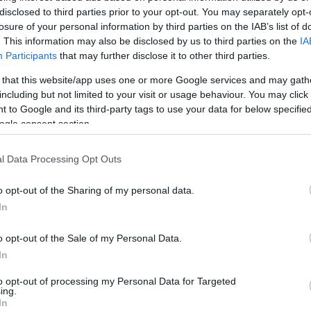
disclosed to third parties prior to your opt-out. You may separately opt-
ēji bloķēta satiksme uz Liepājas šosejas
losure of your personal information by third parties on the IAB’s list of
. This information may also be disclosed by us to third parties on the
IA
Participants
that may further disclose it to other third parties.
tāju iniciatīvu Liepājas šoseju pārbūvēt
 that this website/app uses one or more Google services and may gath
ru joslu ceļu plāno nodot Budžeta
including but not limited to your visit or usage behaviour. You may click 
ai
 to Google and its third-party tags to use your data for below specifi
ogle consent section.
Mārupes novadā notikusi avārija, kurā
īts atkritumu vedējs un autobuss
l Data Processing Opt Outs
o opt-out of the Sharing of my personal data.
In
 applūdušas ielas, bet uz šosejas
s koks! Aculiecinieku iemūžinātie kadri
o opt-out of the Sale of my Personal Data.
iespaidīgo dabas varenību
In
to opt-out of processing my Personal Data for Targeted
a
avārija uz Liepājas šosejas:
ing.
inieki atminas brīdi, kad stikla lauskas
In