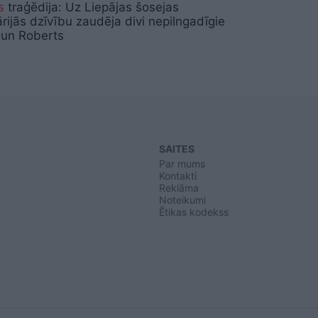
s
traģēdija: Uz Liepājas šosejas
rijās dzīvību zaudēja divi nepilngadīgie
 un Roberts
SAITES
Par mums
Kontakti
Reklāma
Noteikumi
Ētikas kodekss