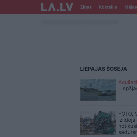
Ziņas
Kokteilis
Mājas
LIEPĀJAS ŠOSEJA
Aculiec
Liepāja
FOTO, V
izlidoja
notikus
sadurs