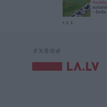
Nedēļa
autoavā
– Emīls
1
2
3