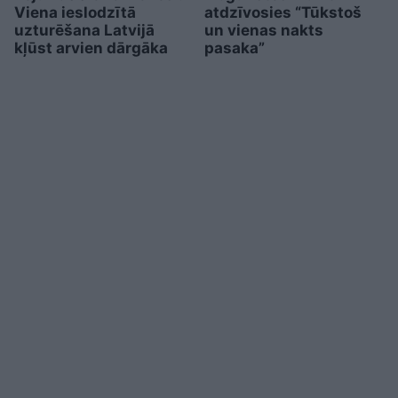
Viena ieslodzītā
atdzīvosies “Tūkstoš
uzturēšana Latvijā
un vienas nakts
kļūst arvien dārgāka
pasaka”