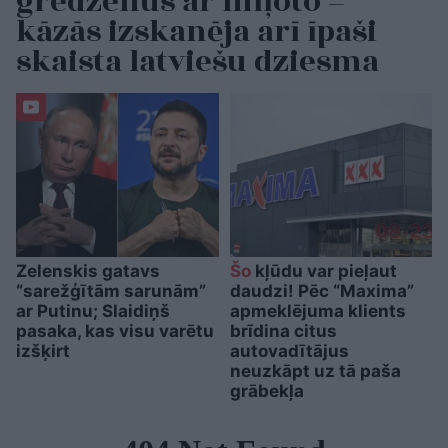
gredzenus ar mīļoto –
kāzās izskanēja arī īpaši
skaista latviešu dziesma
Zelenskis gatavs
Šo
kļūdu var pieļaut
“sarežģītām sarunām”
daudzi! Pēc “Maxima”
ar Putinu; Slaidiņš
apmeklējuma klients
pasaka, kas visu varētu
brīdina citus
izšķirt
autovadītājus
neuzkāpt uz tā paša
grābekļa