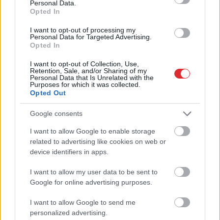
Personal Data.
Opted In
I want to opt-out of processing my
Personal Data for Targeted Advertising.
Opted In
TESTS. Ja vari izlasīt
I want to opt-out of Collection, Use,
Retention, Sale, and/or Sharing of my
vārdus, kas apgriezti
Personal Data that Is Unrelated with the
Purposes for which it was collected.
augšpēdus, ar tevi
Opted Out
pagaidām viss ir kārtībā
Google consents
I want to allow Google to enable storage
Atcelt
Ziņot
related to advertising like cookies on web or
device identifiers in apps.
I want to allow my user data to be sent to
Google for online advertising purposes.
I want to allow Google to send me
Gredzens pirkstā vēl
Iegādājies dzirdes
personalized advertising.