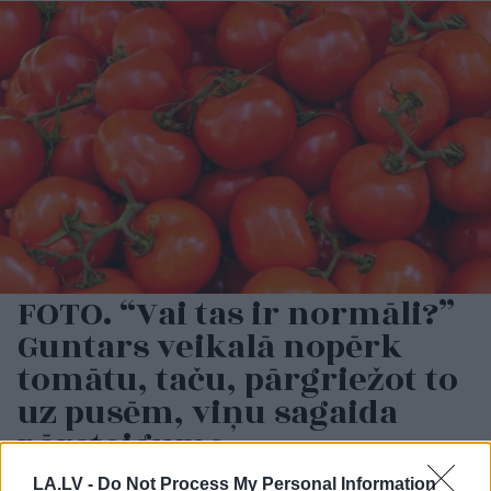
FOTO. “Vai tas ir normāli?”
Guntars veikalā nopērk
tomātu, taču, pārgriežot to
uz pusēm, viņu sagaida
pārsteigums
LA.LV -
Do Not Process My Personal Information