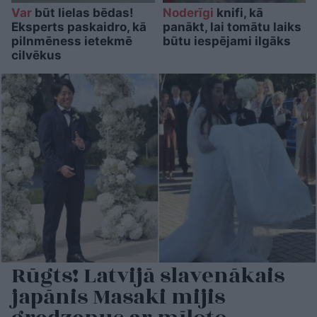
Var
būt lielas bēdas!
Noderīgi
knifi, kā
Eksperts paskaidro, kā
panākt, lai tomātu laiks
pilnmēness ietekmē
būtu iespējami ilgāks
cilvēkus
Rūgts! Latvijā slavenākais
japānis Masaki mijis