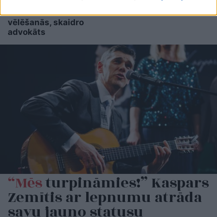
tiešām jebkurš var
kandidēt Saeimas
vēlēšanās, skaidro
advokāts
“Mēs
turpināmies!” Kaspars
Zemītis ar lepnumu atrāda
savu jauno statusu