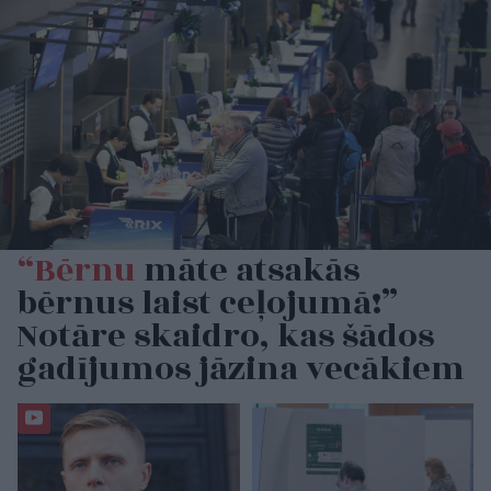
“Bērnu
māte atsakās
bērnus laist ceļojumā!”
Notāre skaidro, kas šādos
gadījumos jāzina vecākiem