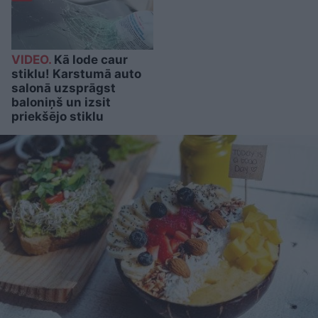
VIDEO.
Kā lode caur
stiklu! Karstumā auto
salonā uzsprāgst
baloniņš un izsit
priekšējo stiklu