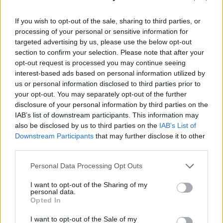
If you wish to opt-out of the sale, sharing to third parties, or
processing of your personal or sensitive information for
targeted advertising by us, please use the below opt-out
section to confirm your selection. Please note that after your
opt-out request is processed you may continue seeing
interest-based ads based on personal information utilized by
Latviešu varēšanai
Viņu
skatiens
us or personal information disclosed to third parties prior to
atkal jauns pierādījums
“izurbjas” citiem cauri:
your opt-out. You may separately opt-out of the further
– mūsu pētnieks
3 datumi, kuros
disclosure of your personal information by third parties on the
izstrādājis vakcīnu pret
dzimušos mēdz
IAB’s list of downstream participants. This information may
Laimas slimību
uzskatīt par
also be disclosed by us to third parties on the
IAB’s List of
biedējošiem
Downstream Participants
that may further disclose it to other
third parties.
Please note that this website/app uses one or more Google
Personal Data Processing Opt Outs
services and may gather and store information including but
not limited to your visit or usage behaviour. You may click to
I want to opt-out of the Sharing of my
personal data.
grant or deny consent to Google and its third-party tags to
Opted In
use your data for below specified purposes in below Google
consent section.
I want to opt-out of the Sale of my