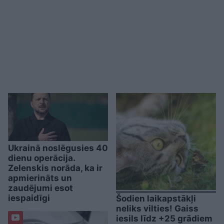
Ukrainā noslēgusies 40
dienu operācija.
Zelenskis norāda, ka ir
apmierināts un
zaudējumi esot
iespaidīgi
Šodien laikapstākļi
neliks vilties! Gaiss
iesils līdz +25 grādiem