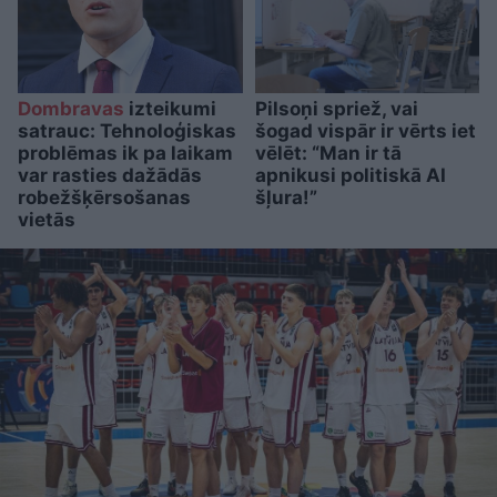
Dombravas
izteikumi
Pilsoņi spriež, vai
satrauc: Tehnoloģiskas
šogad vispār ir vērts iet
problēmas ik pa laikam
vēlēt: “Man ir tā
var rasties dažādās
apnikusi politiskā AI
robežšķērsošanas
šļura!”
vietās