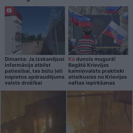
Dimanta: Ja izskanējusī
Kā
duncis mugurā!
informācija atbilst
Bagātā Krievijas
patiesībai, tas būtu ļoti
kaimiņvalsts praktiski
nopietns apdraudējums
atteikusies no Krievijas
valsts drošībai
naftas iepirkšanas