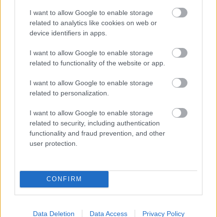
pirms 18 gadu
aparātu internetā?
sasniegšanas. Latvijā
Veselības inspekcija
I want to allow Google to enable storage
audzis nepilngadīgo
steidzami aicina
related to analytics like cookies on web or
līgavu skaits
pārbaudīt modeļa
device identifiers in apps.
numuru
I want to allow Google to enable storage
related to functionality of the website or app.
I want to allow Google to enable storage
related to personalization.
Vai
nakts būs vēsa?
I want to allow Google to enable storage
Sinoptiķi atklāj, kāds
related to security, including authentication
laiks gaidāms
functionality and fraud prevention, and other
tuvākajās stundās
user protection.
Traģēdija,
kas pirms
septiņiem gadiem
satricināja Latviju:
CONFIRM
mājdzemdību lietā
stājies spēkā
Bez diploma, darba un
cietumsods
izbijis slepkava!? Vai
Data Deletion
Data Access
Privacy Policy