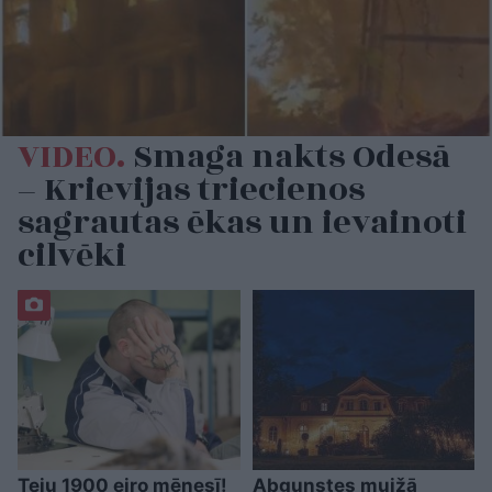
VIDEO.
Smaga nakts Odesā
– Krievijas triecienos
sagrautas ēkas un ievainoti
cilvēki
Teju 1900 eiro mēnesī!
Abgunstes muižā