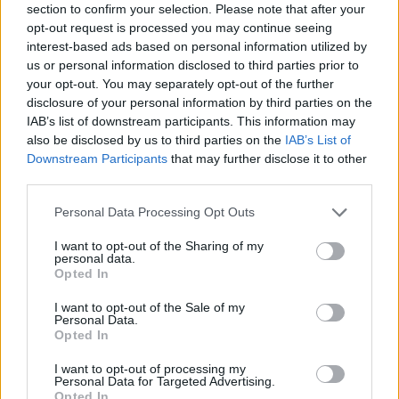
section to confirm your selection. Please note that after your
opt-out request is processed you may continue seeing
interest-based ads based on personal information utilized by
us or personal information disclosed to third parties prior to
your opt-out. You may separately opt-out of the further
disclosure of your personal information by third parties on the
IAB’s list of downstream participants. This information may
TESTS. Tikai cilvēki ar
also be disclosed by us to third parties on the
IAB’s List of
Downstream Participants
that may further disclose it to other
laucinieka DNS spēs iegūt
third parties.
80% šajā lauku gudrību
Please note that this website/app uses one or more Google
Personal Data Processing Opt Outs
testā
services and may gather and store information including but
not limited to your visit or usage behaviour. You may click to
I want to opt-out of the Sharing of my
personal data.
grant or deny consent to Google and its third-party tags to
Opted In
use your data for below specified purposes in below Google
consent section.
I want to opt-out of the Sale of my
Personal Data.
Opted In
I want to opt-out of processing my
Personal Data for Targeted Advertising.
Opted In