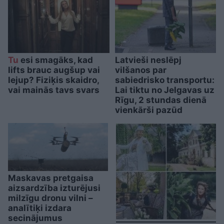
Tu
esi smagāks, kad
Latvieši neslēpj
lifts brauc augšup vai
vilšanos par
lejup? Fiziķis skaidro,
sabiedrisko transportu:
vai mainās tavs svars
Lai tiktu no Jelgavas uz
Rīgu, 2 stundas dienā
vienkārši pazūd
Maskavas pretgaisa
aizsardzība izturējusi
milzīgu dronu vilni –
analītiķi izdara
secinājumus