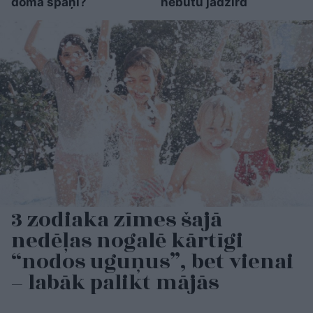
domā spāņi?
nebūtu jādzird
3 zodiaka zīmes šajā
nedēļas nogalē kārtīgi
“nodos uguņus”, bet vienai
– labāk palikt mājās