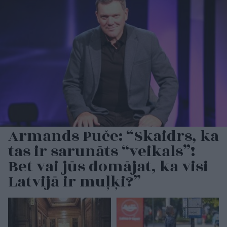
Armands Puče: “Skaidrs, ka
tas ir sarunāts “veikals”!
Bet vai jūs domājat, ka visi
Latvijā ir muļķi?”