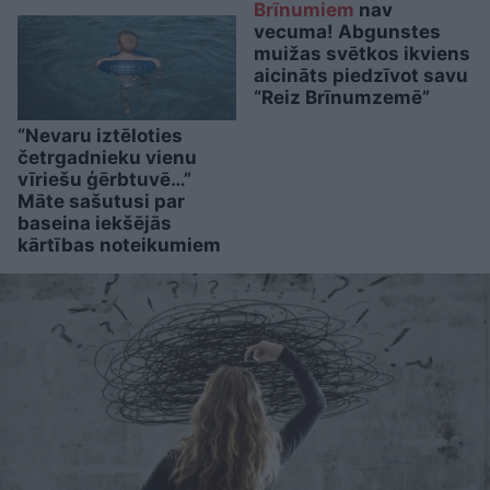
Brīnumiem
nav
vecuma! Abgunstes
muižas svētkos ikviens
aicināts piedzīvot savu
“Reiz Brīnumzemē”
“Nevaru iztēloties
četrgadnieku vienu
vīriešu ģērbtuvē…”
Māte sašutusi par
baseina iekšējās
kārtības noteikumiem