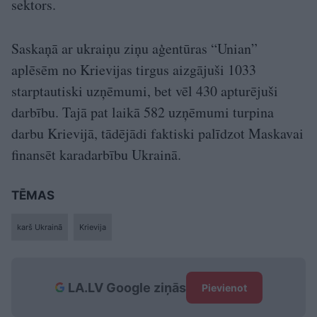
sektors.
Saskaņā ar ukraiņu ziņu aģentūras “Unian”
aplēsēm no Krievijas tirgus aizgājuši 1033
starptautiski uzņēmumi, bet vēl 430 apturējuši
darbību. Tajā pat laikā 582 uzņēmumi turpina
darbu Krievijā, tādējādi faktiski palīdzot Maskavai
finansēt karadarbību Ukrainā.
TĒMAS
karš Ukrainā
Krievija
LA.LV Google ziņās
Pievienot