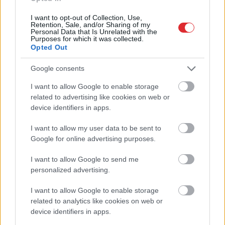
ASV
izlūkdienesti atklāj
Inese Supe: To skatu es
Putina iespējamo
nevaru aizmirst… Es
I want to opt-out of Collection, Use,
Retention, Sale, and/or Sharing of my
nākamo soli: risks
vairs nevēlos apmeklēt
Personal Data that Is Unrelated with the
pieaugs jau šoruden
savu draugu bēres
Purposes for which it was collected.
Opted Out
Google consents
I want to allow Google to enable storage
Atcelt
Ziņot
related to advertising like cookies on web or
device identifiers in apps.
I want to allow my user data to be sent to
Google for online advertising purposes.
I want to allow Google to send me
personalized advertising.
I want to allow Google to enable storage
related to analytics like cookies on web or
device identifiers in apps.