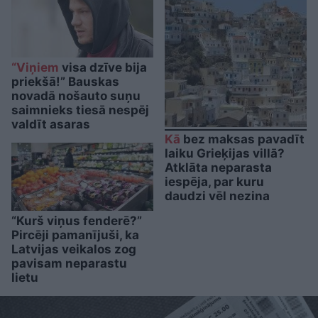
“Viņiem
visa dzīve bija
priekšā!” Bauskas
novadā nošauto suņu
saimnieks tiesā nespēj
valdīt asaras
Kā
bez maksas pavadīt
laiku Grieķijas villā?
Atklāta neparasta
iespēja, par kuru
daudzi vēl nezina
“Kurš viņus fenderē?”
Pircēji pamanījuši, ka
Latvijas veikalos zog
pavisam neparastu
lietu