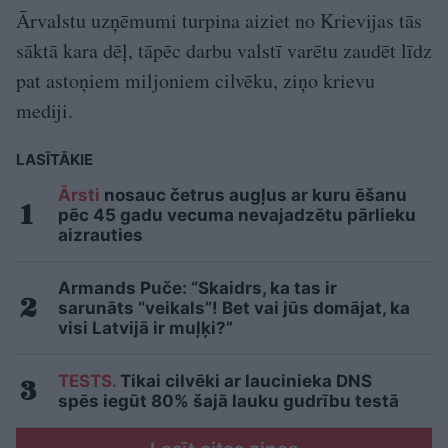
Ārvalstu uzņēmumi turpina aiziet no Krievijas tās
sāktā kara dēļ, tāpēc darbu valstī varētu zaudēt līdz
pat astoņiem miljoniem cilvēku, ziņo krievu
mediji.
LASĪTĀKIE
Ārsti
nosauc četrus augļus ar kuru ēšanu
pēc 45 gadu vecuma nevajadzētu pārlieku
aizrauties
Armands Puče: “Skaidrs, ka tas ir
sarunāts “veikals”! Bet vai jūs domājat, ka
visi Latvijā ir muļķi?”
TESTS.
Tikai cilvēki ar laucinieka DNS
spēs iegūt 80% šajā lauku gudrību testā