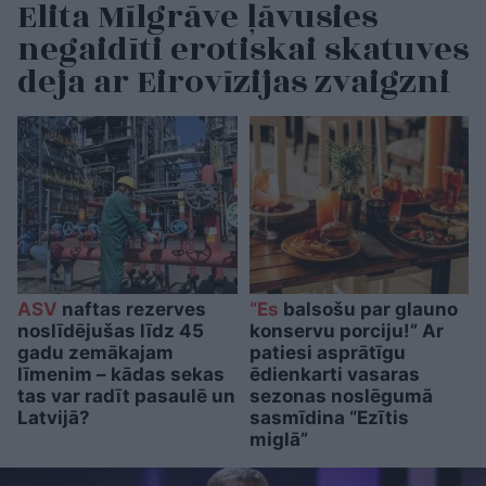
Elita Mīlgrāve ļāvusies
negaidīti erotiskai skatuves
deja ar Eirovīzijas zvaigzni
ASV
naftas rezerves
“Es
balsošu par glauno
noslīdējušas līdz 45
konservu porciju!” Ar
gadu zemākajam
patiesi asprātīgu
līmenim – kādas sekas
ēdienkarti vasaras
tas var radīt pasaulē un
sezonas noslēgumā
Latvijā?
sasmīdina “Ezītis
miglā”