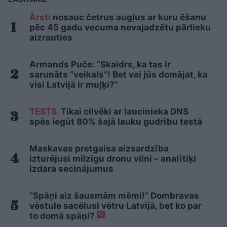
Ārsti
nosauc četrus augļus ar kuru ēšanu
pēc 45 gadu vecuma nevajadzētu pārlieku
aizrauties
Armands Puče: “Skaidrs, ka tas ir
sarunāts “veikals”! Bet vai jūs domājat, ka
visi Latvijā ir muļķi?”
TESTS.
Tikai cilvēki ar laucinieka DNS
spēs iegūt 80% šajā lauku gudrību testā
Maskavas pretgaisa aizsardzība
izturējusi milzīgu dronu vilni – analītiķi
izdara secinājumus
“Spāņi aiz šausmām mēmi!” Dombravas
vēstule sacēlusi vētru Latvijā, bet ko par
to domā spāņi?
12