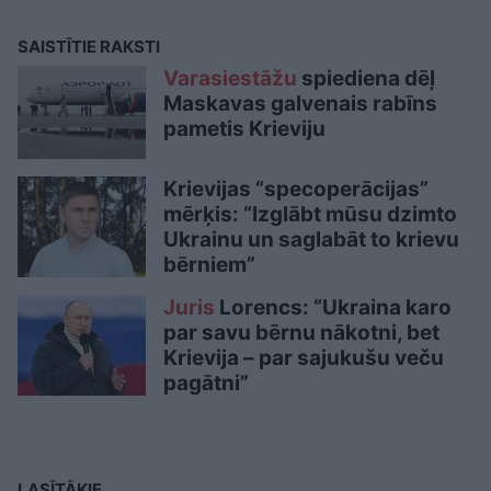
SAISTĪTIE RAKSTI
Varasiestāžu
spiediena dēļ
Maskavas galvenais rabīns
pametis Krieviju
Krievijas “specoperācijas”
mērķis: “Izglābt mūsu dzimto
Ukrainu un saglabāt to krievu
bērniem”
Juris
Lorencs: “Ukraina karo
par savu bērnu nākotni, bet
Krievija – par sajukušu veču
pagātni”
LASĪTĀKIE