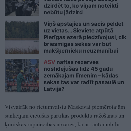
dzirdēt to, ko viņam noteikti
nebūtu jādzird
Viņš apstājies un sācis peldēt
uz vietas… Sieviete atpūtā
Pierīgas ezerā piedzīvojusi, cik
briesmīgas sekas var būt
makšķernieku neuzmanībai
ASV
naftas rezerves
noslīdējušas līdz 45 gadu
zemākajam līmenim – kādas
sekas tas var radīt pasaulē un
Latvijā?
Visvairāk no rietumvalstu Maskavai piemērotajām
sankcijām cietušas pārtikas produktu ražošanas un
ķīmiskās rūpniecības nozares, kā arī automobiļu