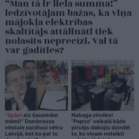
“Man tā ir liela summa!”
iedzīvotājam bažas, ka viņa
mājokļa elektrības
skaitītājs attālināti tiek
nolasīts neprecīzi. Vai tā
var gadīties?
“Spāņi
aiz šausmām
Nabaga cilvēks!
mēmi!” Dombravas
“Pepco” veikalā kāds
vēstule sacēlusi vētru
pircējs dabūjis dzirdēt
Latvijā, bet ko par to
to, ko viņam noteikti