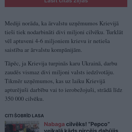
Lasīt citas ziņas
Mediji norāda, ka ārvalstu uzņēmumos Krievijā
tieši tiek nodarbināti divi miljoni cilvēku. Turklāt
vēl aptuveni 4-6 miljoniem krievu ir netieša
saistība ar ārvalstu kompānijām.
Tāpēc, ja Krievija turpinās karu Ukrainā, darbu
zaudēs vismaz divi miljoni valsts iedzīvotāju.
Tikmēr uzņēmumos, kas uz laiku Krievijā
apturējuši darbību vai to ierobežojuši, strādā līdz
350 000 cilvēku.
CITI ŠOBRĪD LASA
Nabaga
cilvēks! “Pepco”
veikalā kāds pircējs dabūjis