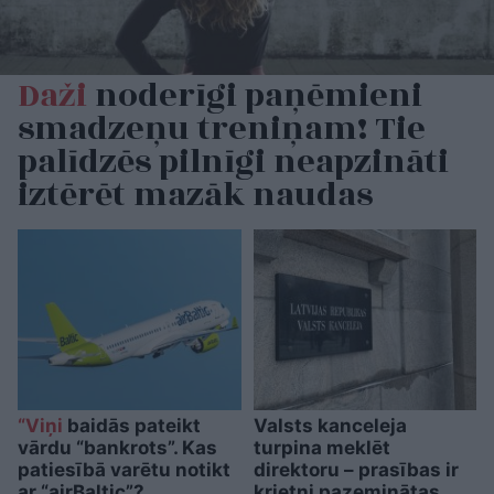
Daži
noderīgi paņēmieni
smadzeņu treniņam! Tie
palīdzēs pilnīgi neapzināti
iztērēt mazāk naudas
“Viņi
baidās pateikt
Valsts kanceleja
vārdu “bankrots”. Kas
turpina meklēt
patiesībā varētu notikt
direktoru – prasības ir
ar “airBaltic”?
krietni pazeminātas,