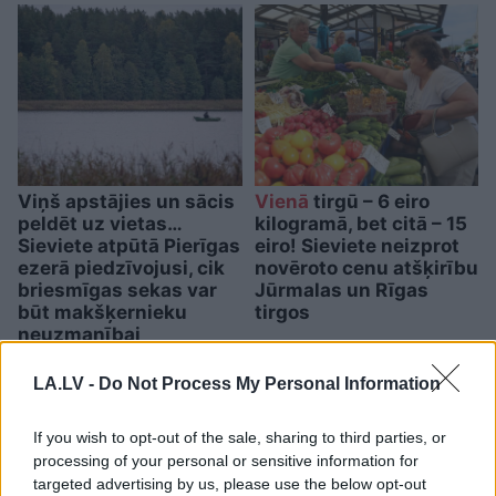
Viņš apstājies un sācis
Vienā
tirgū – 6 eiro
peldēt uz vietas…
kilogramā, bet citā – 15
Sieviete atpūtā Pierīgas
eiro! Sieviete neizprot
ezerā piedzīvojusi, cik
novēroto cenu atšķirību
briesmīgas sekas var
Jūrmalas un Rīgas
būt makšķernieku
tirgos
neuzmanībai
LA.LV -
Do Not Process My Personal Information
If you wish to opt-out of the sale, sharing to third parties, or
processing of your personal or sensitive information for
targeted advertising by us, please use the below opt-out