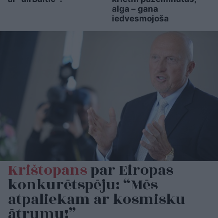
alga – gana
iedvesmojoša
Krištopans
par Eiropas
konkurētspēju: “Mēs
atpaliekam ar kosmisku
ātrumu!”