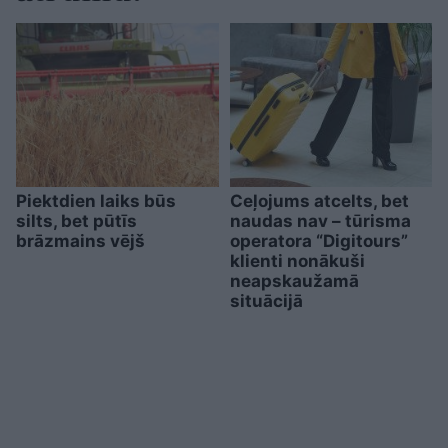
Piektdien laiks būs
Ceļojums atcelts, bet
silts, bet pūtīs
naudas nav – tūrisma
brāzmains vējš
operatora “Digitours”
klienti nonākuši
neapskaužamā
situācijā