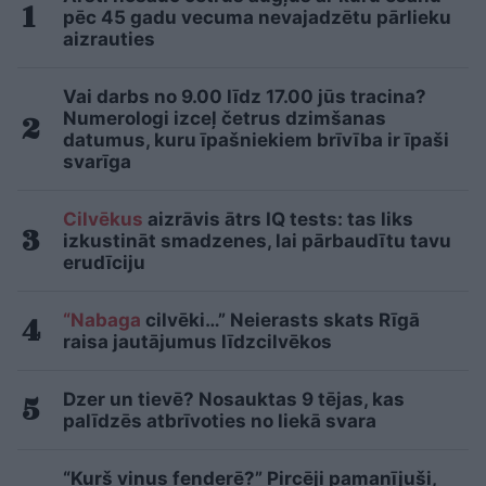
pēc 45 gadu vecuma nevajadzētu pārlieku
aizrauties
Vai darbs no 9.00 līdz 17.00 jūs tracina?
Numerologi izceļ četrus dzimšanas
datumus, kuru īpašniekiem brīvība ir īpaši
svarīga
Cilvēkus
aizrāvis ātrs IQ tests: tas liks
izkustināt smadzenes, lai pārbaudītu tavu
erudīciju
“Nabaga
cilvēki…” Neierasts skats Rīgā
raisa jautājumus līdzcilvēkos
Dzer un tievē? Nosauktas 9 tējas, kas
palīdzēs atbrīvoties no liekā svara
“Kurš viņus fenderē?” Pircēji pamanījuši,