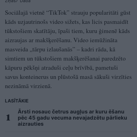
Ziņas
Dabā
Sociālajā vietnē “TikTok” strauju popularitāti gūst
kāds uzjautrinošs video sižets, kas licis pasmaidīt
tūkstošiem skatītāju, īpaši tiem, kuru ģimenē kāds
aizraujas ar makšķerēšanu. Video iemūžināta
masveida „tārpu izlaušanās” – kadri rāda, kā
simtiem un tūkstošiem makšķerēšanai paredzēto
kāpuru pēkšņi atraduši ceļu brīvībā, pametuši
savus konteinerus un plūstošā masā sākuši virzīties
nezināmā virzienā.
LASĪTĀKIE
Ārsti nosauc četrus augļus ar kuru ēšanu
pēc 45 gadu vecuma nevajadzētu pārlieku
aizrauties