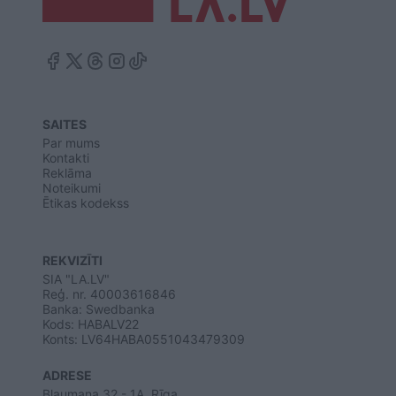
SAITES
Par mums
Kontakti
Reklāma
Noteikumi
Ētikas kodekss
REKVIZĪTI
SIA "LA.LV"
Reģ. nr. 40003616846
Banka: Swedbanka
Kods: HABALV22
Konts: LV64HABA0551043479309
ADRESE
Blaumaņa 32 - 1A, Rīga