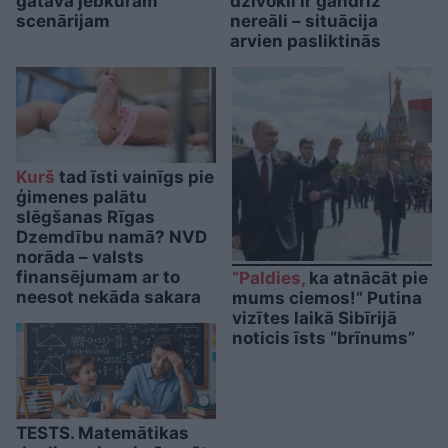
gatava jebkuram
dzīvokli ir gandrīz
scenārijam
nereāli – situācija
arvien pasliktinās
Kurš
tad īsti vainīgs pie
ģimenes palātu
slēgšanas Rīgas
Dzemdību namā? NVD
norāda – valsts
finansējumam ar to
“Paldies,
ka atnācāt pie
neesot nekāda sakara
mums ciemos!” Putina
vizītes laikā Sibīrijā
noticis īsts “brīnums”
TESTS. Matemātikas