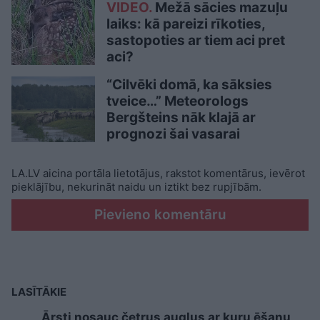
VIDEO.
Mežā sācies mazuļu
laiks: kā pareizi rīkoties,
sastopoties ar tiem aci pret
aci?
“Cilvēki domā, ka sāksies
tveice…” Meteorologs
Bergšteins nāk klajā ar
prognozi šai vasarai
LA.LV aicina portāla lietotājus, rakstot komentārus, ievērot
pieklājību, nekurināt naidu un iztikt bez rupjībām.
Pievieno komentāru
LASĪTĀKIE
Ārsti nosauc četrus augļus ar kuru ēšanu