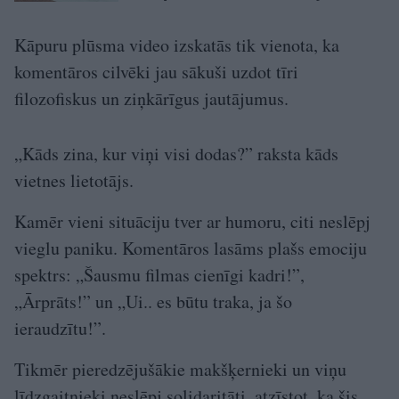
Kāpuru plūsma video izskatās tik vienota, ka
komentāros cilvēki jau sākuši uzdot tīri
filozofiskus un ziņkārīgus jautājumus.
„Kāds zina, kur viņi visi dodas?” raksta kāds
vietnes lietotājs.
Kamēr vieni situāciju tver ar humoru, citi neslēpj
vieglu paniku. Komentāros lasāms plašs emociju
spektrs: „Šausmu filmas cienīgi kadri!”,
„Ārprāts!” un „Ui.. es būtu traka, ja šo
ieraudzītu!”.
Tikmēr pieredzējušākie makšķernieki un viņu
līdzgaitnieki neslēpj solidaritāti, atzīstot, ka šis