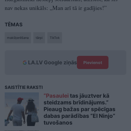
nav nekas unikāls: „Man arī tā ir gadījies!”
TĒMAS
makšķerēšana
tārpi
TikTok
LA.LV Google ziņās
Pievienot
SAISTĪTIE RAKSTI
“Pasaulei
tas jāuztver kā
steidzams brīdinājums.”
Pieaug bažas par spēcīgas
dabas parādības “El Ninjo”
tuvošanos