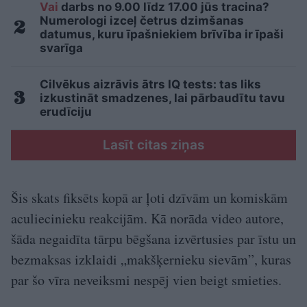
Vai
darbs no 9.00 līdz 17.00 jūs tracina?
Numerologi izceļ četrus dzimšanas
datumus, kuru īpašniekiem brīvība ir īpaši
svarīga
Cilvēkus aizrāvis ātrs IQ tests: tas liks
izkustināt smadzenes, lai pārbaudītu tavu
erudīciju
Lasīt citas ziņas
Šis skats fiksēts kopā ar ļoti dzīvām un komiskām
aculiecinieku reakcijām. Kā norāda video autore,
šāda negaidīta tārpu bēgšana izvērtusies par īstu un
bezmaksas izklaidi „makšķernieku sievām”, kuras
par šo vīra neveiksmi nespēj vien beigt smieties.