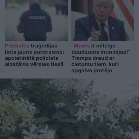
Priekules
traģēdijas
“Mums
ir milzīgs
lietā jauns pavērsiens:
daudzums munīcijas!”
apcietinātā policista
Tramps draud ar
aizstāvis vērsies tiesā
cietumu tiem, kuri
apgalvo pretējo