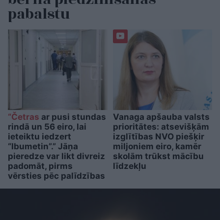
pabalstu
“Četras
ar pusi stundas
Vanaga apšauba valsts
rindā un 56 eiro, lai
prioritātes: atsevišķām
ieteiktu iedzert
izglītības NVO piešķir
“Ibumetin”.” Jāņa
miljoniem eiro, kamēr
pieredze var likt divreiz
skolām trūkst mācību
padomāt, pirms
līdzekļu
vērsties pēc palīdzības