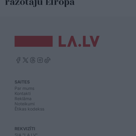
ražotāju Eiropā
SAITES
Par mums
Kontakti
Reklāma
Noteikumi
Ētikas kodekss
REKVIZĪTI
SIA "LA.LV"