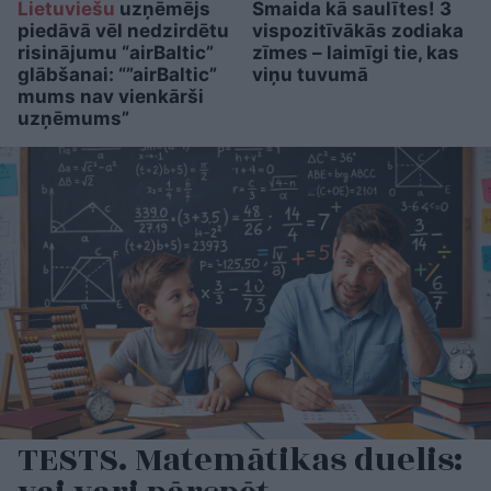
Lietuviešu
uzņēmējs
Smaida kā saulītes! 3
piedāvā vēl nedzirdētu
vispozitīvākās zodiaka
risinājumu “airBaltic”
zīmes – laimīgi tie, kas
glābšanai: “”airBaltic”
viņu tuvumā
mums nav vienkārši
uzņēmums”
TESTS. Matemātikas duelis: