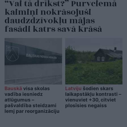
“Vai tā drīkst?” Purvciemā
kaimiņi nokrāsojuši
daudzdzīvokļu mājas
fasādi katrs savā krāsā
Bauskā
visa skolas
Latviju
šodien skars
vadība iesniedz
laikapstākļu kontrasti –
atlūgumus –
vienuviet +30, citviet
pašvaldība steidzami
plosīsies negaiss
lemj par reorganizāciju