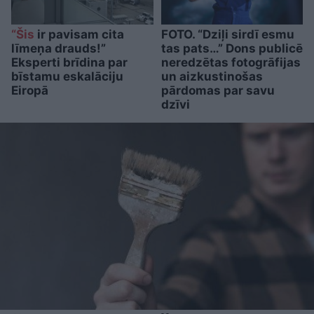
“Šis
ir pavisam cita
FOTO. “Dziļi sirdī esmu
līmeņa drauds!”
tas pats…” Dons publicē
Eksperti brīdina par
neredzētas fotogrāfijas
bīstamu eskalāciju
un aizkustinošas
Eiropā
pārdomas par savu
dzīvi