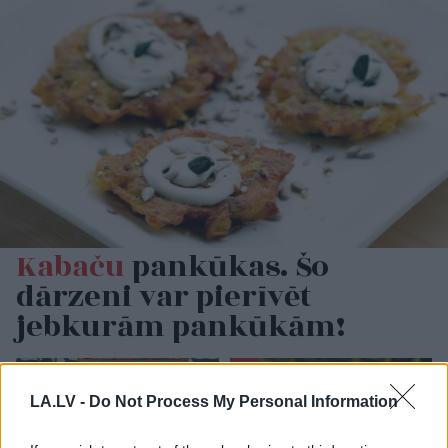
Kabaču
pankūkas. Šo
dārzeni var pierīvēt
jebkurām pankūkām!
LA.LV -
Do Not Process My Personal Information