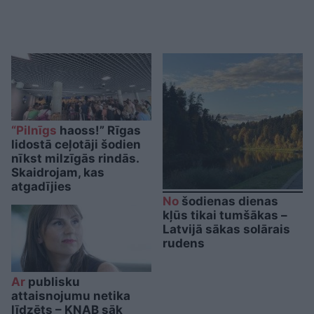
“Pilnīgs
haoss!” Rīgas
lidostā ceļotāji šodien
nīkst milzīgās rindās.
Skaidrojam, kas
atgadījies
No
šodienas dienas
kļūs tikai tumšākas –
Latvijā sākas solārais
rudens
Ar
publisku
attaisnojumu netika
līdzēts – KNAB sāk