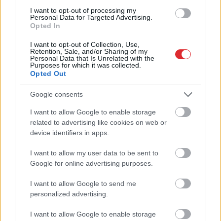
Dzer un tievē? Nosauktas 9
I want to opt-out of processing my
Personal Data for Targeted Advertising.
tējas, kas palīdzēs
Opted In
atbrīvoties no liekā svara
I want to opt-out of Collection, Use,
Retention, Sale, and/or Sharing of my
Personal Data that Is Unrelated with the
Purposes for which it was collected.
Opted Out
Google consents
I want to allow Google to enable storage
Atcelt
Ziņot
related to advertising like cookies on web or
device identifiers in apps.
“Pēdējā
laikā tas notiek
Vecmāmiņa pēc
I want to allow my user data to be sent to
diezgan bieži,” latvieši
slimnīcā pieļautas
Google for online advertising purposes.
pastāsta par situācijām
kļūdas paliek
lidostās, kas var izjaukt
sakropļota
I want to allow Google to send me
ceļojumu pirms tas
personalized advertising.
vispār sācies
I want to allow Google to enable storage