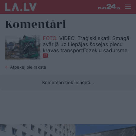
Komentāri
FOTO.
VIDEO. Traģiski skati! Smagā
avārijā uz Liepājas šosejas piecu
kravas transportlīdzekļu sadursme
47
←
Atpakaļ pie raksta
Komentāri tiek ielādēti...