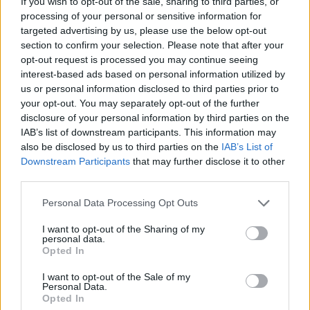
If you wish to opt-out of the sale, sharing to third parties, or
processing of your personal or sensitive information for
targeted advertising by us, please use the below opt-out
section to confirm your selection. Please note that after your
opt-out request is processed you may continue seeing
Piecēlies
un aizgāji, vai
“Tas
vēl no padomju
pastūmi krēslu kārtīgi
laikiem…” Šics uzskata,
interest-based ads based on personal information utilized by
zem galda? Tas daudz
ka policijā joprojām
us or personal information disclosed to third parties prior to
ko pasaka par tavu
pastāv savstarpēja
your opt-out. You may separately opt-out of the further
raksturu
piesegšana
disclosure of your personal information by third parties on the
IAB’s list of downstream participants. This information may
also be disclosed by us to third parties on the
IAB’s List of
Downstream Participants
that may further disclose it to other
third parties.
Please note that this website/app uses one or more Google
Personal Data Processing Opt Outs
services and may gather and store information including but
not limited to your visit or usage behaviour. You may click to
I want to opt-out of the Sharing of my
personal data.
grant or deny consent to Google and its third-party tags to
Opted In
use your data for below specified purposes in below Google
consent section.
I want to opt-out of the Sale of my
Personal Data.
Opted In