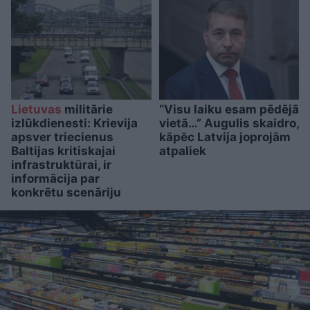
Lietuvas
militārie
“Visu laiku esam pēdējā
izlūkdienesti: Krievija
vietā…” Augulis skaidro,
apsver triecienus
kāpēc Latvija joprojām
Baltijas kritiskajai
atpaliek
infrastruktūrai, ir
informācija par
konkrētu scenāriju