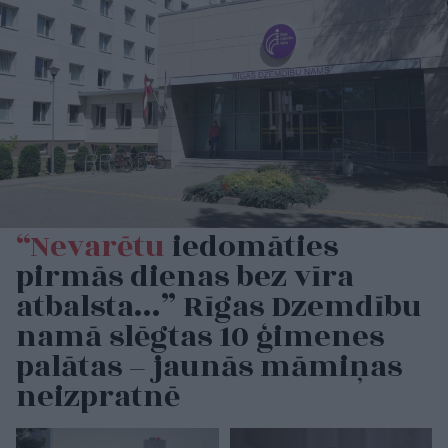
“Nevarētu
iedomāties
pirmās dienas bez vīra
atbalsta…” Rīgas Dzemdību
namā slēgtas 10 ģimenes
palātas – jaunās māmiņas
neizpratnē