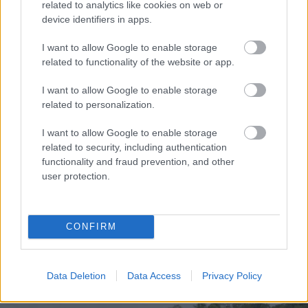
related to analytics like cookies on web or
device identifiers in apps.
I want to allow Google to enable storage
“Uzpildījās” par velti
related to functionality of the website or app.
vairākas reizes –
policija Rīgā aiztur
I want to allow Google to enable storage
degvielas zagļus
related to personalization.
Ko
darīt, ja pat pēc
I want to allow Google to enable storage
mazgāšanas dvieļi ir
related to security, including authentication
sasmakuši? Iedarbīgs
functionality and fraud prevention, and other
omītes padoms
user protection.
“Meita
ļoti kliedza,
visur bija asinis!”
Sveša sieviete veikalā
CONFIRM
brutāli uzbrūk
deviņgadīgai meitenei
Data Deletion
Data Access
Privacy Policy