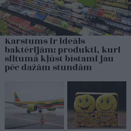
Karstums ir ideāls
baktērijām: produkti, kuri
siltumā kļūst bīstami jau
pēc dažām stundām