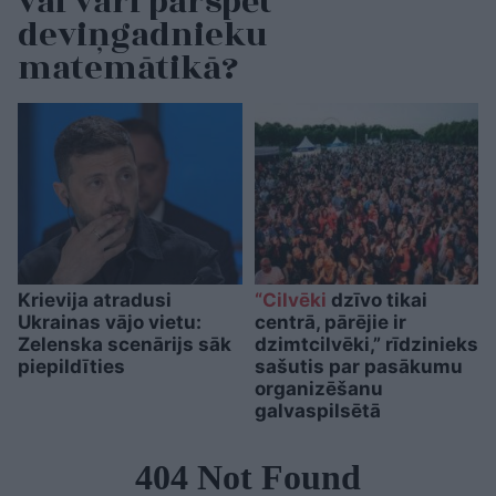
vai vari pārspēt
deviņgadnieku
matemātikā?
Krievija atradusi
“Cilvēki
dzīvo tikai
Ukrainas vājo vietu:
centrā, pārējie ir
Zelenska scenārijs sāk
dzimtcilvēki,” rīdzinieks
piepildīties
sašutis par pasākumu
organizēšanu
galvaspilsētā