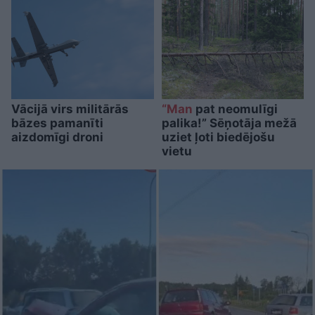
Vācijā virs militārās
“Man
pat neomulīgi
bāzes pamanīti
palika!” Sēņotāja mežā
aizdomīgi droni
uziet ļoti biedējošu
vietu