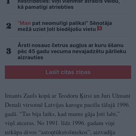
nestrīdēties: viņi vienmēr atradīs veidu,
kā pamatīgi atriebties
“Man
pat neomulīgi palika!” Sēņotāja
mežā uziet ļoti biedējošu vietu
5
Ārsti nosauc četrus augļus ar kuru ēšanu
pēc 45 gadu vecuma nevajadzētu pārlieku
aizrauties
Lasīt citas ziņas
Imants Zauls kopā ar Teodoru Ķirsi un Juri Ulmani
Denali virsotnē Latvijas karogu pacēla tālajā 1996.
gadā. “Tas bija laiks, kad mums gāja ļoti labi,”
viņš atceras. No 1991. līdz 1996. gadam viņi
uzkāpa divos “astoņtūkstošniekos”, aizvadīja