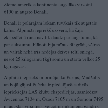
Ziemeļamerikas kontinenta augstāko virsotni –
6190 m augsto Denali.
Denali ir polārajam lokam tuvākais tik augstais
kalns. Alpīnisti iepriekš uzsvēra, ka šajā
ekspedīcijā runa nav tik daudz par augstumu, kā
par aukstumu. Plānoti bija mīnus 30 grādi, vētras
un vairāk nekā trīs nedēļas dzīves teltī sniegā,
nesot 25 kilogramu (kg) somu un startā velkot 25
kg ragavas.
Alpīnisti iepriekš informēja, ka Puriņš, Madžulis
un bojā gājusī Pučeka ir piedalījušies divās
iepriekšējās LAS klubu ekspedīcijās, sasniedzot
Avicennas 7134 m, Ozodi 7105 m un Somoni 7495
m augstās virsotnes, veicot pirmkāpienu gandrīz