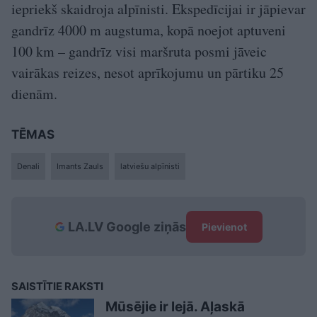
iepriekš skaidroja alpīnisti. Ekspedīcijai ir jāpievar
gandrīz 4000 m augstuma, kopā noejot aptuveni
100 km – gandrīz visi maršruta posmi jāveic
vairākas reizes, nesot aprīkojumu un pārtiku 25
dienām.
TĒMAS
Denali
Imants Zauls
latviešu alpīnisti
LA.LV Google ziņās
Pievienot
SAISTĪTIE RAKSTI
Mūsējie ir lejā. Aļaskā