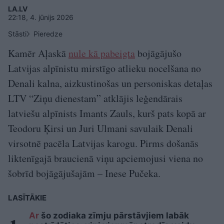
LA.LV
22:18, 4. jūnijs 2026
Stāsti
Pieredze
Kamēr Aļaskā
nule kā pabeigta
bojāgājušo
Latvijas alpīnistu mirstīgo atlieku nocelšana no
Denali kalna, aizkustinošas un personiskas detaļas
LTV “Ziņu dienestam” atklājis leģendārais
latviešu alpīnists Imants Zauls, kurš pats kopā ar
Teodoru Ķirsi un Juri Ulmani savulaik Denali
virsotnē pacēla Latvijas karogu. Pirms došanās
liktenīgajā braucienā viņu apciemojusi viena no
šobrīd bojāgājušajām – Inese Pučeka.
LASĪTĀKIE
Ar
šo zodiaka zīmju pārstāvjiem labāk