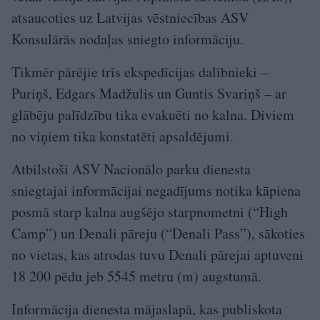
atsaucoties uz Latvijas vēstniecības ASV
Konsulārās nodaļas sniegto informāciju.
Tikmēr pārējie trīs ekspedīcijas dalībnieki –
Puriņš, Edgars Madžulis un Guntis Svariņš – ar
glābēju palīdzību tika evakuēti no kalna. Diviem
no viņiem tika konstatēti apsaldējumi.
Atbilstoši ASV Nacionālo parku dienesta
sniegtajai informācijai negadījums notika kāpiena
posmā starp kalna augšējo starpnometni (“High
Camp”) un Denali pāreju (“Denali Pass”), sākoties
no vietas, kas atrodas tuvu Denali pārejai aptuveni
18 200 pēdu jeb 5545 metru (m) augstumā.
Informācija dienesta mājaslapā, kas publiskota