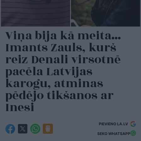
Viņa bija kā meita…
Imants Zauls, kurš
reiz Denali virsotnē
pacēla Latvijas
karogu, atminas
pēdējo tikšanos ar
Inesi
PIEVIENO LA.LV
SEKO WHATSAPP