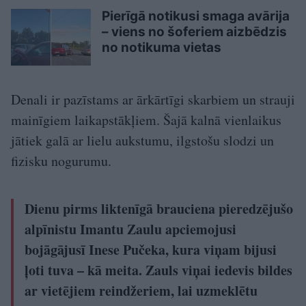
Pierīgā notikusi smaga avārija
– viens no šoferiem aizbēdzis
no notikuma vietas
Denali ir pazīstams ar ārkārtīgi skarbiem un strauji
mainīgiem laikapstākļiem. Šajā kalnā vienlaikus
jātiek galā ar lielu aukstumu, ilgstošu slodzi un
fizisku nogurumu.
Dienu pirms liktenīgā brauciena pieredzējušo
alpīnistu Imantu Zaulu apciemojusi
bojāgājusī Inese Pučeka, kura viņam bijusi
ļoti tuva – kā meita. Zauls viņai iedevis bildes
ar vietējiem reindžeriem, lai uzmeklētu