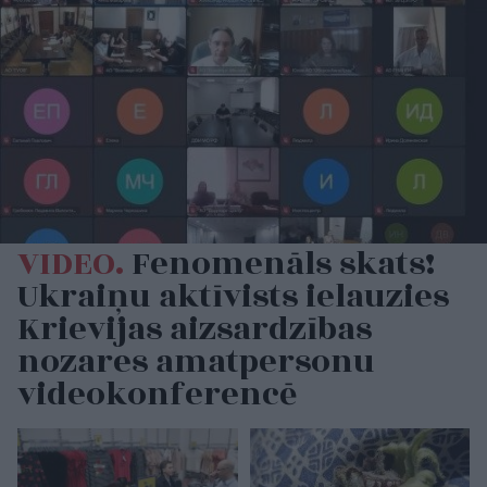
VIDEO.
Fenomenāls skats!
Ukraiņu aktīvists ielauzies
Krievijas aizsardzības
nozares amatpersonu
videokonferencē