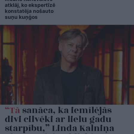
atklāj, ko ekspertīzē
konstatēja nošauto
suņu kuņģos
“Tā
sanāca, ka iemīlējās
divi cilvēki ar lielu gadu
starpību,” Linda Kalniņa