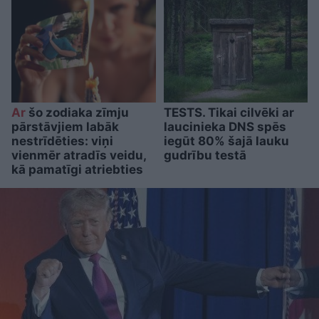
Ar
šo zodiaka zīmju
TESTS. Tikai cilvēki ar
pārstāvjiem labāk
laucinieka DNS spēs
nestrīdēties: viņi
iegūt 80% šajā lauku
vienmēr atradīs veidu,
gudrību testā
kā pamatīgi atriebties