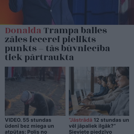
Donalda
Trampa balles
zāles iecerei pielikts
punkts – tās būvniecība
tiek pārtraukta
VIDEO. 55 stundas
“Jāstrādā
12 stundas un
ūdenī bez miega un
vēl jāpaliek ilgāk?”
atpūtas: Polis no
Sieviete piedzīvo