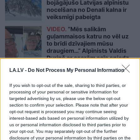
bojāgājušo Latvijas alpīnistu
nocelšana no Denali kalna ir
veiksmīgi pabeigta
VIDEO.
“Mēs salikām
guļammaisos katru no vēl uz
to brīdi dzīvajiem mūsu
draugiem…” Alpīnists Valdis
Puriņš ar asarām acīs sniedz
pirmo TV interviju pēc
LA.LV -
Do Not Process My Personal Information
traģēdijas
“Ar
labu nakti, Ines.” Pāris
If you wish to opt-out of the sale, sharing to third parties, or
vārdi no Toma Grēviņa salauž
processing of your personal or sensitive information for
sirdi daudziem
targeted advertising by us, please use the below opt-out
section to confirm your selection. Please note that after your
opt-out request is processed you may continue seeing
interest-based ads based on personal information utilized by
us or personal information disclosed to third parties prior to
your opt-out. You may separately opt-out of the further
LASĪTĀKIE
disclosure of your personal information by third parties on the