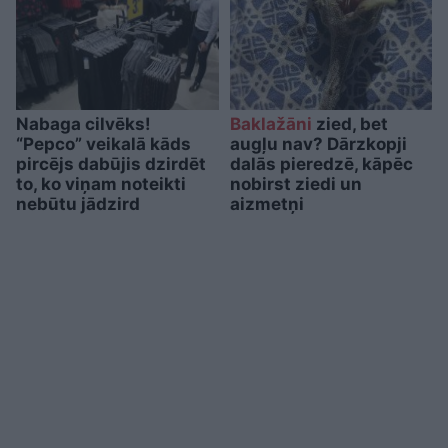
Nabaga cilvēks!
Baklažāni
zied, bet
“Pepco” veikalā kāds
augļu nav? Dārzkopji
pircējs dabūjis dzirdēt
dalās pieredzē, kāpēc
to, ko viņam noteikti
nobirst ziedi un
nebūtu jādzird
aizmetņi