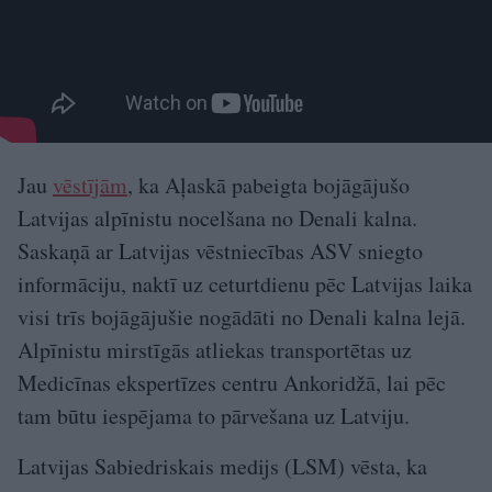
Jau
vēstījām
, ka Aļaskā pabeigta bojāgājušo
Latvijas alpīnistu nocelšana no Denali kalna.
Saskaņā ar Latvijas vēstniecības ASV sniegto
informāciju, naktī uz ceturtdienu pēc Latvijas laika
visi trīs bojāgājušie nogādāti no Denali kalna lejā.
Alpīnistu mirstīgās atliekas transportētas uz
Medicīnas ekspertīzes centru Ankoridžā, lai pēc
tam būtu iespējama to pārvešana uz Latviju.
Latvijas Sabiedriskais medijs (LSM) vēsta, ka