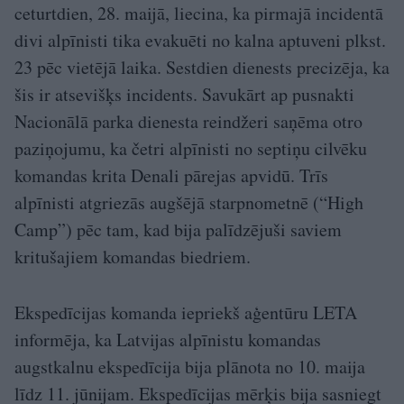
ceturtdien, 28. maijā, liecina, ka pirmajā incidentā
divi alpīnisti tika evakuēti no kalna aptuveni plkst.
23 pēc vietējā laika. Sestdien dienests precizēja, ka
šis ir atsevišķs incidents. Savukārt ap pusnakti
Nacionālā parka dienesta reindžeri saņēma otro
paziņojumu, ka četri alpīnisti no septiņu cilvēku
komandas krita Denali pārejas apvidū. Trīs
alpīnisti atgriezās augšējā starpnometnē (“High
Camp”) pēc tam, kad bija palīdzējuši saviem
kritušajiem komandas biedriem.
Ekspedīcijas komanda iepriekš aģentūru LETA
informēja, ka Latvijas alpīnistu komandas
augstkalnu ekspedīcija bija plānota no 10. maija
līdz 11. jūnijam. Ekspedīcijas mērķis bija sasniegt