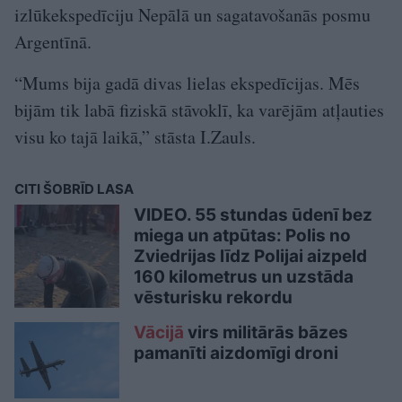
izlūkekspedīciju Nepālā un sagatavošanās posmu
Argentīnā.
“Mums bija gadā divas lielas ekspedīcijas. Mēs
bijām tik labā fiziskā stāvoklī, ka varējām atļauties
visu ko tajā laikā,” stāsta I.Zauls.
CITI ŠOBRĪD LASA
VIDEO. 55 stundas ūdenī bez
miega un atpūtas: Polis no
Zviedrijas līdz Polijai aizpeld
160 kilometrus un uzstāda
vēsturisku rekordu
Vācijā
virs militārās bāzes
pamanīti aizdomīgi droni