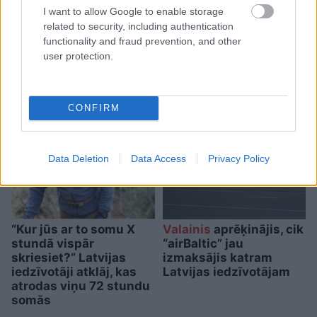
domes šedevrs!” Šoferis
I want to allow Google to enable storage
related to security, including authentication
dusmīgs par nejēdzīgo
functionality and fraud prevention, and other
stabiņu izvietojumu, kas
user protection.
patiesībā ir bīstams
CONFIRM
Data Deletion
Data Access
Privacy Policy
“Kur jūs ar to somu X
Valainis
aprēķinājis, cik
stundā vispār
“airBaltic” jau
skriesiet?” Latvijas
izmaksājis katram
iedzīvotāji atklāj, kas
Latvijas iedzīvotājam
atrodas viņu 72 stundu
somās