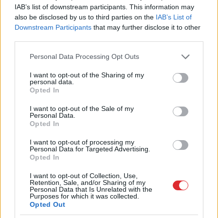
IAB’s list of downstream participants. This information may
Ar
šo zodiaka zīmju pārstāvjiem labāk
also be disclosed by us to third parties on the
IAB’s List of
nestrīdēties: viņi vienmēr atradīs veidu,
Downstream Participants
that may further disclose it to other
kā pamatīgi atriebties
third parties.
“Man pat neomulīgi palika!” Sēņotāja
Please note that this website/app uses one or more Google
Personal Data Processing Opt Outs
mežā uziet ļoti biedējošu vietu
5
services and may gather and store information including but
not limited to your visit or usage behaviour. You may click to
I want to opt-out of the Sharing of my
personal data.
grant or deny consent to Google and its third-party tags to
Ārsti nosauc četrus augļus ar kuru ēšanu
Opted In
use your data for below specified purposes in below Google
pēc 45 gadu vecuma nevajadzētu pārlieku
consent section.
aizrauties
I want to opt-out of the Sale of my
Personal Data.
Opted In
“Pirmo reizi ko tādu redzu.” Pircēji
I want to opt-out of processing my
sajūsmā par veikalā novēroto
Personal Data for Targeted Advertising.
jaunieviesumu
Opted In
I want to opt-out of Collection, Use,
Slaidiņš:
Izskatās, ka jaunais Ukrainas
Retention, Sale, and/or Sharing of my
bruņoto spēku virspavēlnieks ir nolēmis
Personal Data that Is Unrelated with the
Purposes for which it was collected.
mainīt pieeju
Opted Out