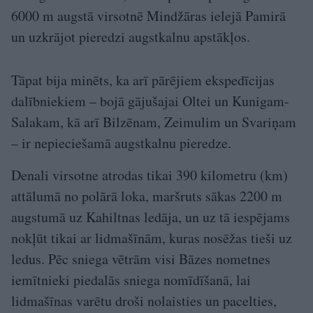
6000 m augstā virsotnē Mindžāras ielejā Pamirā
un uzkrājot pieredzi augstkalnu apstākļos.
Tāpat bija minēts, ka arī pārējiem ekspedīcijas
dalībniekiem – bojā gājušajai Oltei un Kunigam-
Salakam, kā arī Bilzēnam, Zeimulim un Svariņam
– ir nepieciešamā augstkalnu pieredze.
Denali virsotne atrodas tikai 390 kilometru (km)
attālumā no polārā loka, maršruts sākas 2200 m
augstumā uz Kahiltnas ledāja, un uz tā iespējams
nokļūt tikai ar lidmašīnām, kuras nosēžas tieši uz
ledus. Pēc sniega vētrām visi Bāzes nometnes
iemītnieki piedalās sniega nomīdīšanā, lai
lidmašīnas varētu droši nolaisties un pacelties,