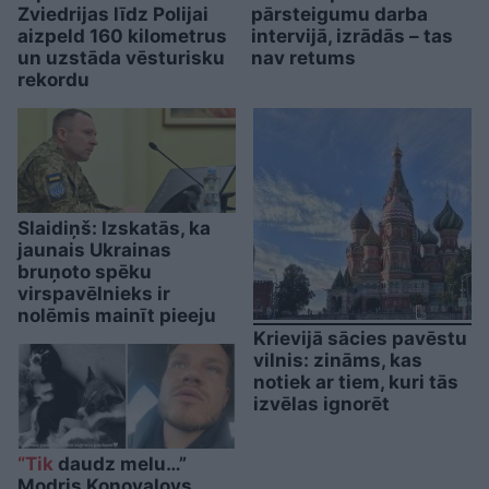
Zviedrijas līdz Polijai
pārsteigumu darba
aizpeld 160 kilometrus
intervijā, izrādās – tas
un uzstāda vēsturisku
nav retums
rekordu
Slaidiņš: Izskatās, ka
jaunais Ukrainas
bruņoto spēku
virspavēlnieks ir
nolēmis mainīt pieeju
Krievijā sācies pavēstu
vilnis: zināms, kas
notiek ar tiem, kuri tās
izvēlas ignorēt
“Tik
daudz melu…”
Modris Konovalovs