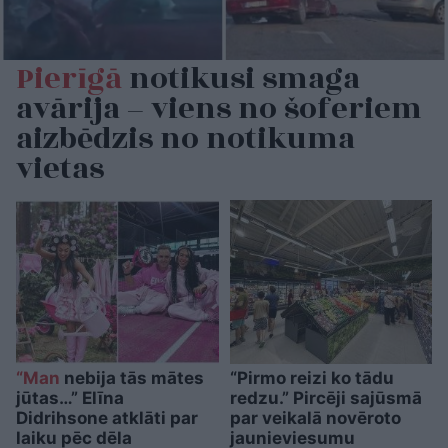
Pierīgā
notikusi smaga
avārija – viens no šoferiem
aizbēdzis no notikuma
vietas
“Man
nebija tās mātes
“Pirmo reizi ko tādu
jūtas…” Elīna
redzu.” Pircēji sajūsmā
Didrihsone atklāti par
par veikalā novēroto
laiku pēc dēla
jaunieviesumu