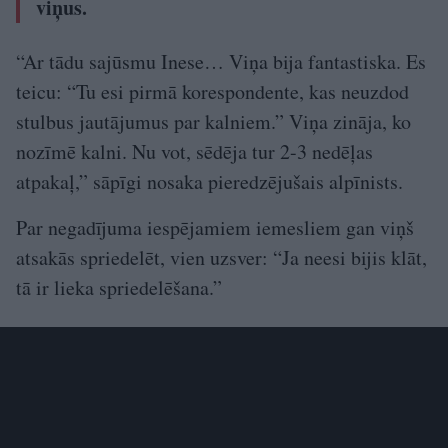
viņus.
“Ar tādu sajūsmu Inese… Viņa bija fantastiska. Es
teicu: “Tu esi pirmā korespondente, kas neuzdod
stulbus jautājumus par kalniem.” Viņa zināja, ko
nozīmē kalni. Nu vot, sēdēja tur 2-3 nedēļas
atpakaļ,” sāpīgi nosaka pieredzējušais alpīnists.
Par negadījuma iespējamiem iemesliem gan viņš
atsakās spriedelēt, vien uzsver: “Ja neesi bijis klāt,
tā ir lieka spriedelēšana.”