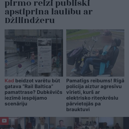
pirmo reizi publiski
apstiprina laulību ar
Džilindžeru
Kad
beidzot varētu būt
Pamatīgs reibums! Rīgā
gatava “Rail Baltica”
policija aiztur agresīvu
pamattrase? Dubkēvičs
vīrieti, kurš ar
iezīmē iespējamo
elektrisko riteņkrēslu
scenāriju
pārvietojās pa
brauktuvi