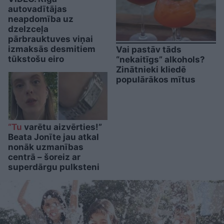
autovadītājas
neapdomība uz
dzelzceļa
pārbrauktuves viņai
izmaksās desmitiem
Vai pastāv tāds
tūkstošu eiro
“nekaitīgs” alkohols?
Zinātnieki kliedē
populārākos mītus
“Tu
varētu aizvērties!”
Beata Jonīte jau atkal
nonāk uzmanības
centrā – šoreiz ar
superdārgu pulksteni