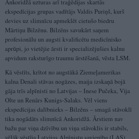
Ankoridžā uzturas arī traģēdijas skartās
ekspedīcijas grupas vadītājs Valdis Puriņš, kurš
devies uz slimnīcu apmeklēt cietušo biedru
Mārtiņu Bilzēnu. Bilzēns savukārt saņem
profesionālu un augsti kvalificētu medicīnisko
aprūpi, jo vietējie ārsti ir specializējušies kalnu
apvidum raksturīgo traumu ārstēšanā, vēsta LSM.
Kā vēstīts, krītot no augstākā Ziemeļamerikas
kalna Denali stāvas nogāzes, maija izskaņā bojā
gāja trīs alpīnisti no Latvijas – Inese Pučeka, Vija
Olte un Renārs Kunigs-Salaks. Vēl viens
ekspedīcijas dalībnieks – Bilzēns – smagā stāvoklī
tika nogādāts slimnīcā Ankoridžā. Ārstiem nav
bažu par viņa dzīvību un viņa stāvoklis ir stabils,
vēlāk vēstīja Latvijas Alpīnistu savienība (LAS),