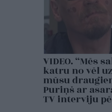
VIDEO. “Mēs s
katru no vēl uz
mūsu draugiem
Puriņš ar asar
TV interviju p