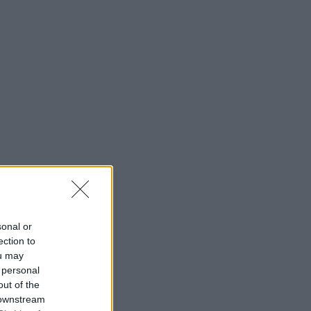
sonal or
ection to
ou may
 personal
out of the
 downstream