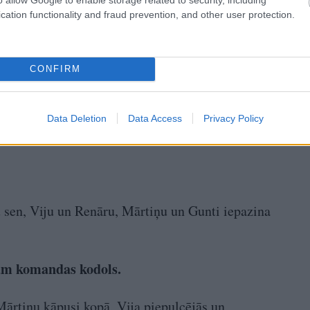
cation functionality and fraud prevention, and other user protection.
CONFIRM
Data Deletion
Data Access
Privacy Policy
u sen, Viju un Renāru, Mārtiņu un Gunti iepazina
jām komandas kodols.
 Mārtiņu kāpusi kopā, Vija piepulcējās un