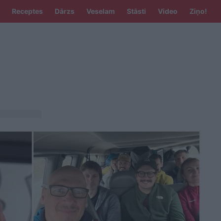
Receptes
Dārzs
Veselam
Stāsti
Video
Ziņo!