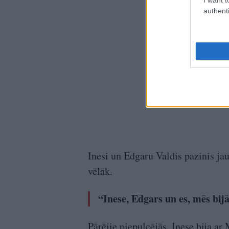
authenti
Inesi un Edgaru Valdis pazinis ja
vēlāk.
“Inese, Edgars un es, mēs bi
Pārējie piepulcējās. Inese bija ar