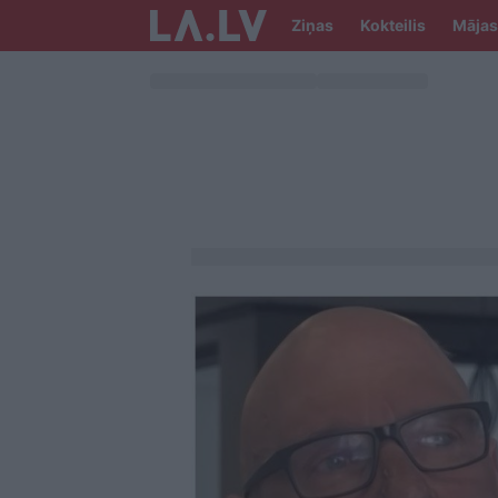
Ziņas
Kokteilis
Mājas