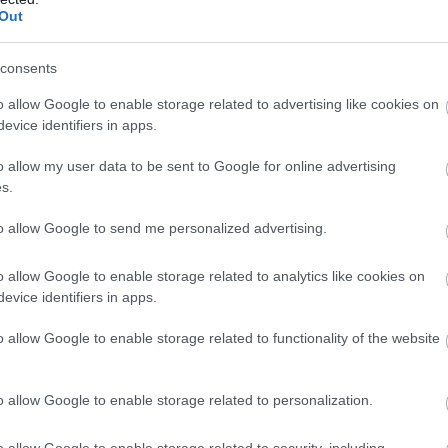
ja lētāku
Laikapstākļi
strauji
Out
ļdegvielu, bet
mainīsies: piektdien
tais izpalika: tagad
Latvijā kļūs vēsāks un
Atcelt
Ziņot
consents
ājies, kas patiesībā
pastiprināsies vējš
ka ar cenām
o allow Google to enable storage related to advertising like cookies on
evice identifiers in apps.
o allow my user data to be sent to Google for online advertising
s.
to allow Google to send me personalized advertising.
vēkus kalnos. Es esmu redzējis arī nāvi kalnos,
ā biju ar vislielāko pieredzi, līdz ar to manas
o allow Google to enable storage related to analytics like cookies on
evice identifiers in apps.
] es nevaru norakstīt uz to, ka es kaut ko nezināju
mi gudrs,” stāsta Valdis Puriņš alpīnistu grupas
o allow Google to enable storage related to functionality of the website
o allow Google to enable storage related to personalization.
o allow Google to enable storage related to security, including