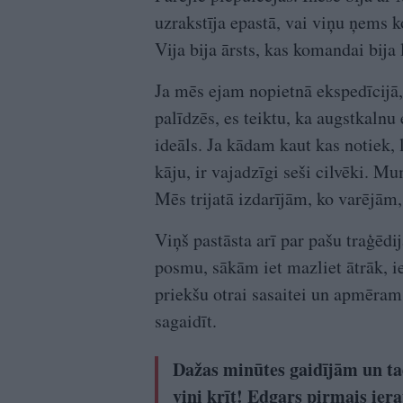
uzrakstīja epastā, vai viņu ņems k
Vija bija ārsts, kas komandai bija 
Ja mēs ejam nopietnā ekspedīcijā, 
palīdzēs, es teiktu, ka augstkalnu e
ideāls. Ja kādam kaut kas notiek, 
kāju, ir vajadzīgi seši cilvēki. Mu
Mēs trijatā izdarījām, ko varējām,
Viņš pastāsta arī par pašu traģēd
posmu, sākām iet mazliet ātrāk, i
priekšu otrai sasaitei un apmēra
sagaidīt.
Dažas minūtes gaidījām un ta
viņi krīt! Edgars pirmais iera