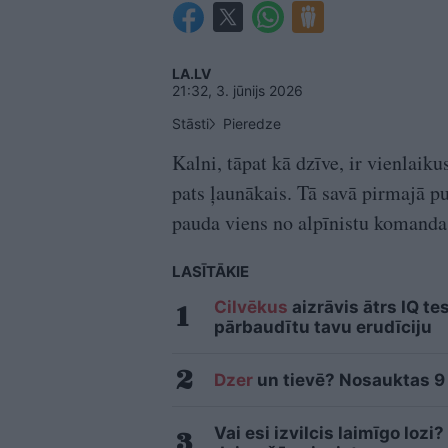
LA.LV
21:32, 3. jūnijs 2026
Stāsti
Pieredze
Kalni, tāpat kā dzīve, ir vienlaiku
pats ļaunākais. Tā savā pirmajā pu
pauda viens no alpīnistu komanda
LASĪTĀKIE
Cilvēkus
aizrāvis ātrs IQ te
pārbaudītu tavu erudīciju
Dzer
un tievē? Nosauktas 9 t
Vai esi izvilcis laimīgo loz