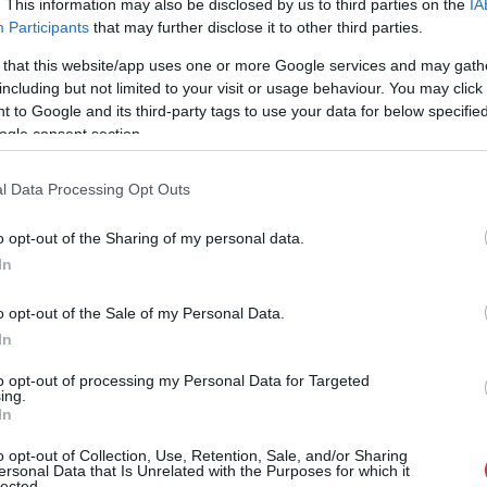
omandas pārstāvi, jo reiz pēc vairākiem
. This information may also be disclosed by us to third parties on the
IA
Participants
that may further disclose it to other third parties.
Denali virsotni. Latvijas Televīzijai viņš sniedza
notikušā detaļas, arī par komandas gatavošanos
 that this website/app uses one or more Google services and may gath
including but not limited to your visit or usage behaviour. You may click 
savos pārdzīvojumos.
 to Google and its third-party tags to use your data for below specifi
ogle consent section.
tvijas alpīnistus varētu nocelt no kalna, operācija
stākļu dēļ tas vēl nav iespējams, vēsta Latvijas
l Data Processing Opt Outs
o opt-out of the Sharing of my personal data.
In
o opt-out of the Sale of my Personal Data.
In
to opt-out of processing my Personal Data for Targeted
ing.
In
o opt-out of Collection, Use, Retention, Sale, and/or Sharing
ersonal Data that Is Unrelated with the Purposes for which it
lected.