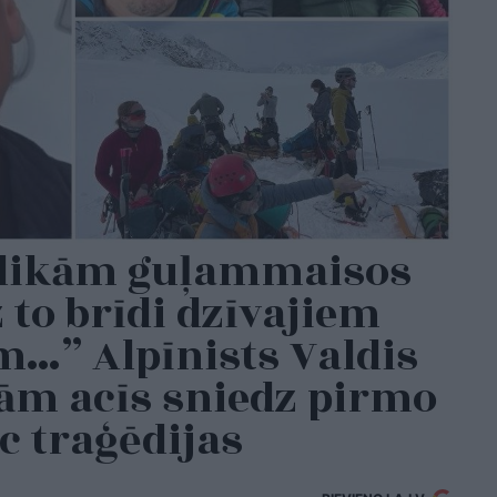
alikām guļammaisos
 to brīdi dzīvajiem
…” Alpīnists Valdis
ām acīs sniedz pirmo
ēc traģēdijas