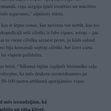
omandā, viņa aizgāja īpaši trenēties un mācīties.
liels ieguvums,” alpīnists stāsta.
kas ir ārpus zonas, kur neviena var nebūt, kas tev
kspedīcijā seši cilvēki ir labs cipars, astoņi – jau
lai tu vienu cilvēku aiznest prom, ja kāds salauž
ms bija komandā septiņi cilvēki, bet četri cieta.
 lai viņiem palīdzētu.
ijas brīdi. “Sākumā bijām izgājuši bīstamāko ceļa
evērojām, ka mēs drukstu aizsteidzamies pa
m 50-100 metru attālumā apstājāmies viņus
d mēs ieraudzījām, kā
udzīja un sāka kliegt,