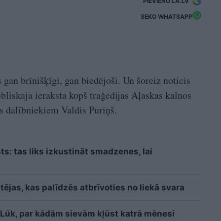
PIEVIENO LA.LV
SEKO WHATSAPP
s gan brīnišķīgi, gan biedējoši. Un šoreiz noticis
bliskajā ierakstā kopš traģēdijas Aļaskas kalnos
s dalībniekiem Valdis Puriņš.
sts: tas liks izkustināt smadzenes, lai
ējas, kas palīdzēs atbrīvoties no liekā svara
i? Lūk, par kādām sievām kļūst katrā mēnesī