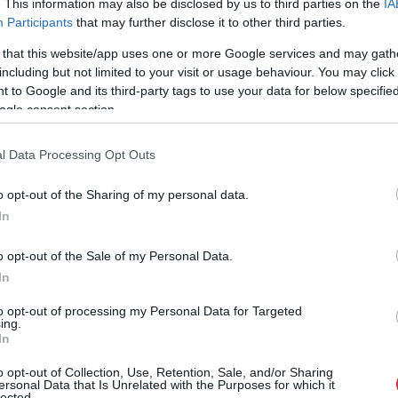
. This information may also be disclosed by us to third parties on the
IA
Participants
that may further disclose it to other third parties.
 that this website/app uses one or more Google services and may gath
including but not limited to your visit or usage behaviour. You may click 
ogle ziņās
Pievienot
 to Google and its third-party tags to use your data for below specifi
ogle consent section.
l Data Processing Opt Outs
o opt-out of the Sharing of my personal data.
In
o opt-out of the Sale of my Personal Data.
In
to opt-out of processing my Personal Data for Targeted
ing.
zodiaka zīmes
Šo četru zodiaka zīmju
In
aras ar
dzīvēs sākas “melnā
o opt-out of Collection, Use, Retention, Sale, and/or Sharing
ieziena punktu:
svītra” – tās jau sāk
ersonal Data that Is Unrelated with the Purposes for which it
lected.