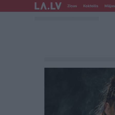
Ziņas
Kokteilis
Mājas