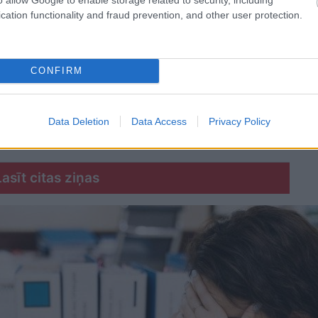
cation functionality and fraud prevention, and other user protection.
 vēl nedzirdētu risinājumu “airBaltic”
ms nav vienkārši uzņēmums”
CONFIRM
 skats Rīgā raisa jautājumus līdzcilvēkos
Data Deletion
Data Access
Privacy Policy
i? Lūk, par kādām sievām kļūst katrā mēnesī
Lasīt citas ziņas