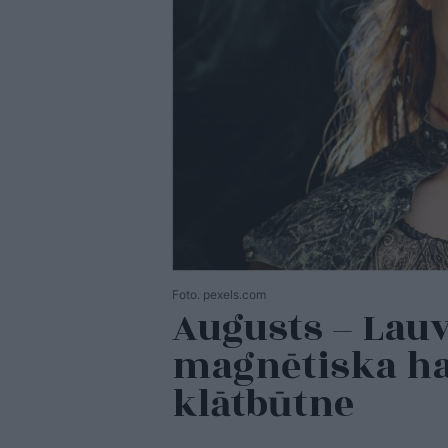
Foto. pexels.com
Augusts – Lau
magnētiska h
klātbūtne