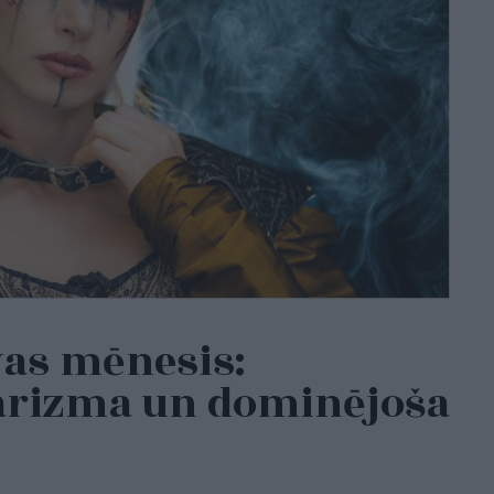
vas mēnesis:
arizma un dominējoša