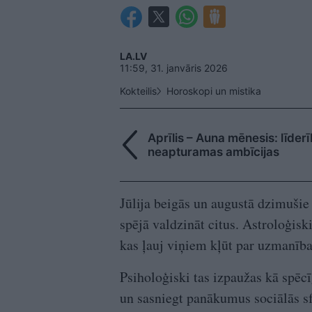
LA.LV
11:59, 31. janvāris 2026
Kokteilis
Horoskopi un mistika
Aprīlis – Auna mēnesis: līder
neapturamas ambīcijas
Jūlija beigās un augustā dzimušie 
spējā valdzināt citus. Astroloģis
kas ļauj viņiem kļūt par uzmanība
Psiholoģiski tas izpaužas kā spēcī
un sasniegt panākumus sociālās sf