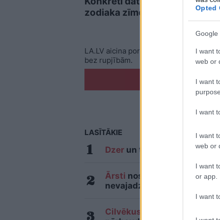
Konkrēti datumi katrai
dzīv
Opted 
zodiaka zīmei
nebū
Google 
LA.LV aicina portāla lietotājus, rakstot
I want t
bez rupjībām.
web or d
Pi
I want t
purpose
I want 
LASĪTĀKIE
I want t
web or d
Dzer
un tievē? Nosauktas 9 t
I want t
Ārsti
nosauc četrus augļus
or app.
nevajadzētu pārlieku aizrau
I want t
Cilvēkus
aizrāvis ātrs IQ te
I want t