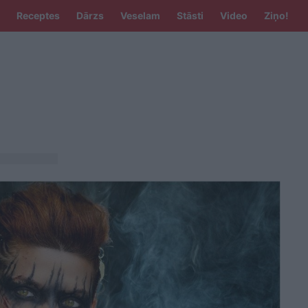
Receptes
Dārzs
Veselam
Stāsti
Video
Ziņo!