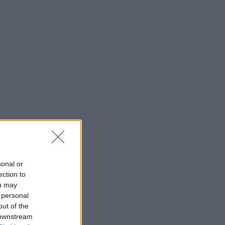
sonal or
ection to
ou may
 personal
out of the
 downstream