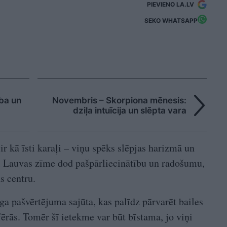
PIEVIENO LA.LV
SEKO WHATSAPP
ība un
Novembris – Skorpiona mēnesis:
dziļa intuīcija un slēpta vara
ir kā īsti karaļi – viņu spēks slēpjas harizmā un
ki Lauvas zīme dod pašpārliecinātību un radošumu,
s centru.
ga pašvērtējuma sajūta, kas palīdz pārvarēt bailes
ērās. Tomēr šī ietekme var būt bīstama, jo viņi