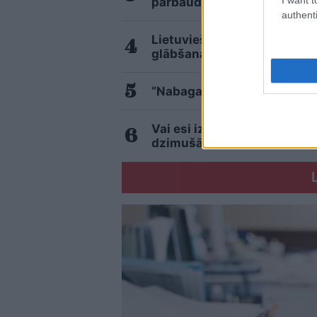
pārbaudītu tavu erudīciju
authenti
Lietuviešu uzņēmējs piedāvā
glābšanai: “”airBaltic” mu
“Nabaga cilvēki…” Neierasts
Vai esi izvilcis laimīgo loz
dzimušās sievietes