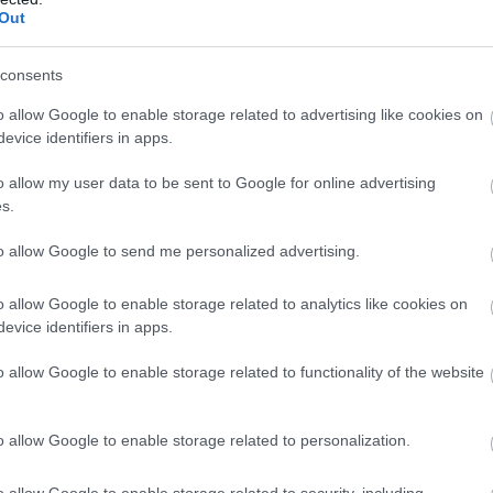
e tām nekad vairs
saskarties ar
Out
s tāda, kā līdz šim
nopietniem dzīves
pavērsieniem
Atcelt
Ziņot
consents
 komentārus, ievērot pieklājību, nekurināt naidu un iztikt
o allow Google to enable storage related to advertising like cookies on
evice identifiers in apps.
evieno komentāru
o allow my user data to be sent to Google for online advertising
s.
to allow Google to send me personalized advertising.
o allow Google to enable storage related to analytics like cookies on
evice identifiers in apps.
ējas, kas palīdzēs atbrīvoties no liekā svara
o allow Google to enable storage related to functionality of the website
 ar kuru ēšanu pēc 45 gadu vecuma
ties
o allow Google to enable storage related to personalization.
sts: tas liks izkustināt smadzenes, lai
o allow Google to enable storage related to security, including