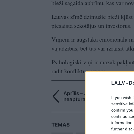
bieži sagaida apbrīnu, kas var no
Lauvas zīmē dzimušie bieži kļūst 
piesaista sekotājus un investorus.
Viņiem ir augstāka emocionālā inte
vajadzības, bet tas var izraisīt atk
Psiholoģiski viņi ir mazāk pakļaut
radīt konfliktus grupās.
LA.LV -
Do
Aprīlis – Auna mēnesis: līder
If you wish 
neapturamas ambīcijas
sensitive in
confirm you
continue se
information 
TĒMAS
further disc