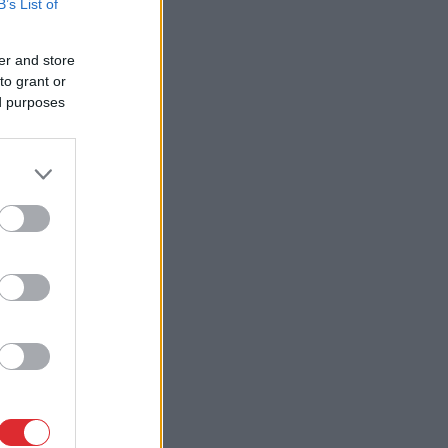
B’s List of
er and store
to grant or
ed purposes