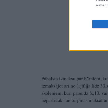
authenti
Pabalsta izmaksu par bērniem, ku
izmaksājot arī no 1.jūlija līdz 3
skolēniem, kuri pabeidz 8.,10. va
nepārtrauks un turpinās maksāt a