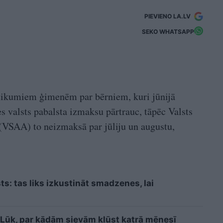
PIEVIENO LA.LV
SEKO WHATSAPP
eikumiem ģimenēm par bērniem, kuri jūnijā
es valsts pabalsta izmaksu pārtrauc, tāpēc Valsts
(VSAA) to neizmaksā par jūliju un augustu,
sts: tas liks izkustināt smadzenes, lai
i? Lūk, par kādām sievām kļūst katrā mēnesī