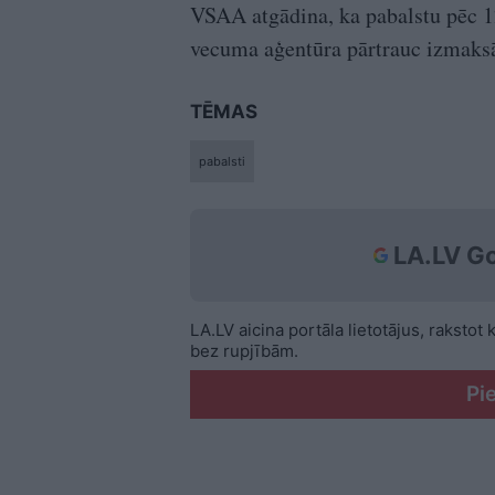
VSAA atgādina, ka pabalstu pēc 12
vecuma aģentūra pārtrauc izmaksāt
TĒMAS
pabalsti
LA.LV Go
LA.LV aicina portāla lietotājus, rakstot
bez rupjībām.
Pi