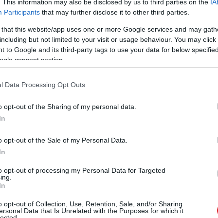
. This information may also be disclosed by us to third parties on the
IA
Participants
that may further disclose it to other third parties.
embrī sāk mācības 10.klasē, tad pabalsta izmaksas
 that this website/app uses one or more Google services and may gath
including but not limited to your visit or usage behaviour. You may click 
ādes nav nepieciešama. Aģentūra par bērniem, kas
 to Google and its third-party tags to use your data for below specifi
dē, informāciju septembrī saņems no Izglītības un
ogle consent section.
matojoties uz šo informāciju, turpinās izmaksāt
l Data Processing Opt Outs
o opt-out of the Sharing of my personal data.
 gadu vecuma sasniegšanas turpina mācīties
In
n nesaņem stipendiju, tad pabalstu turpina maksāt
 dienai, tomēr šajā gadījumā septembrī vecākiem
o opt-out of the Sale of my Personal Data.
In
ādes VSAA.
to opt-out of processing my Personal Data for Targeted
ing.
In
o opt-out of Collection, Use, Retention, Sale, and/or Sharing
ersonal Data that Is Unrelated with the Purposes for which it
lected.