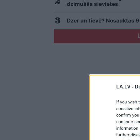
dzimušās sievietes
Dzer un tievē? Nosauktas 9 t
LA.LV -
Do
If you wish 
sensitive in
confirm you
continue se
information 
further disc