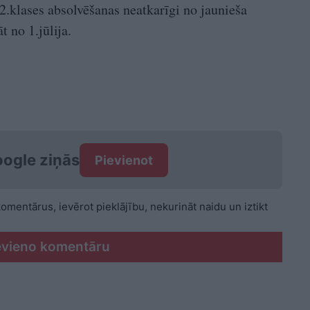
.klases absolvēšanas neatkarīgi no jaunieša
 no 1.jūlija.
ogle ziņās
Pievienot
 komentārus, ievērot pieklājību, nekurināt naidu un iztikt
evieno komentāru