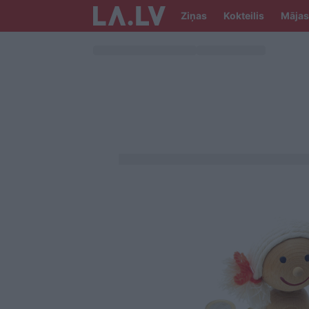
Ziņas
Kokteilis
Mājas