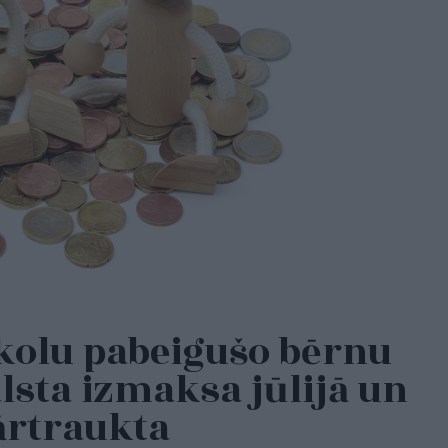
kolu pabeigušo bērnu
sta izmaksa jūlijā un
pārtraukta