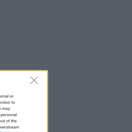
sonal or
ection to
ou may
 personal
out of the
 downstream