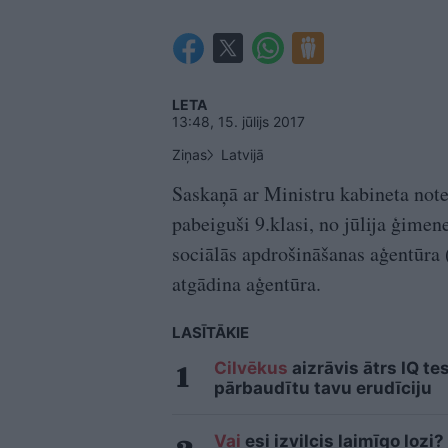
LETA
13:48, 15. jūlijs 2017
Ziņas
Latvijā
Saskaņā ar Ministru kabineta not
pabeiguši 9.klasi, no jūlija ģimen
sociālās apdrošināšanas aģentūra 
atgādina aģentūra.
LASĪTĀKIE
Cilvēkus
aizrāvis ātrs IQ te
pārbaudītu tavu erudīciju
Vai
esi izvilcis laimīgo loz