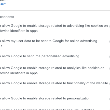
Out
Atcelt
Ziņot
consents
o allow Google to enable storage related to advertising like cookies on
iālisti nosauc
Lietuvā
aptur kravas
evice identifiers in apps.
us, kad kafiju labāk
auto no Latvijas:
o allow my user data to be sent to Google for online advertising
ert – tā var
puspiekabē atrod
s.
tīvi ietekmēt tavu
šogad lielāko
meni
kontrabandas kravu
to allow Google to send me personalized advertising.
vairāku miljonu vērtībā
o allow Google to enable storage related to analytics like cookies on
 profesionālās izglītības iestādē un saņem
evice identifiers in apps.
daļā jāiesniedz izziņa no skolas, lai saņemtu
o allow Google to enable storage related to functionality of the website
 par turpmāko periodu pabalsts netiks izmaksāts,
o allow Google to enable storage related to personalization.
o allow Google to enable storage related to security, including