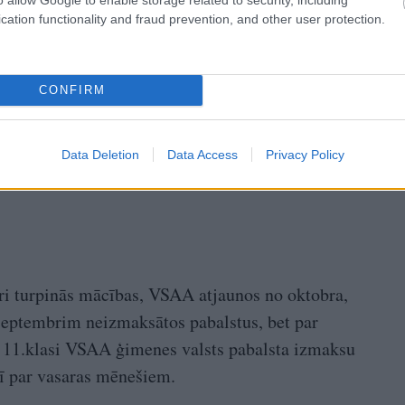
cation functionality and fraud prevention, and other user protection.
CONFIRM
Data Deletion
Data Access
Privacy Policy
ri turpinās mācības, VSAA atjaunos no oktobra,
0.septembrim neizmaksātos pabalstus, bet par
i 11.klasi VSAA ģimenes valsts pabalsta izmaksu
rī par vasaras mēnešiem.