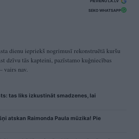
PIEVIENO LA.LV
SEKO WHATSAPP
asta dienu iepriekš nogrimusī rekonstruētā kuršu
ast dzīvu tās kapteini, pazīstamo kuģniecības
 vairs nav.
sts: tas liks izkustināt smadzenes, lai
šņi atskan Raimonda Paula mūzika! Pie