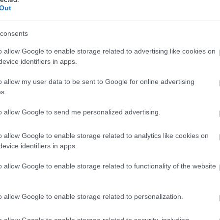
var? Dīzeļdegviela
Dzer
un tievē?
Out
ijā atkal kļuvusi
Nosauktas 9 tējas, kas
Atcelt
Ziņot
gāka
palīdzēs atbrīvoties no
consents
liekā svara
o allow Google to enable storage related to advertising like cookies on
evice identifiers in apps.
o allow my user data to be sent to Google for online advertising
i, kuriem bija mugurā bija glābšanas vestes, tika
s.
 jo robežsargu kuterim no Nidas piestātnes līdz
to allow Google to send me personalized advertising.
apstākļos nācās mērot trīspadsmit kilometrus.
o allow Google to enable storage related to analytics like cookies on
evice identifiers in apps.
o allow Google to enable storage related to functionality of the website
o allow Google to enable storage related to personalization.
o allow Google to enable storage related to security, including