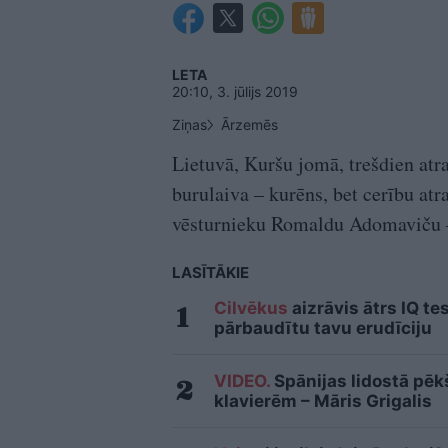
LETA
20:10, 3. jūlijs 2019
Ziņas
Ārzemēs
Lietuvā, Kuršu jomā, trešdien atr
burulaiva – kurēns, bet cerību atr
vēsturnieku Romaldu Adomaviču –
LASĪTĀKIE
Cilvēkus
aizrāvis ātrs IQ te
pārbaudītu tavu erudīciju
VIDEO.
Spānijas lidostā pēk
klavierēm – Māris Grigalis