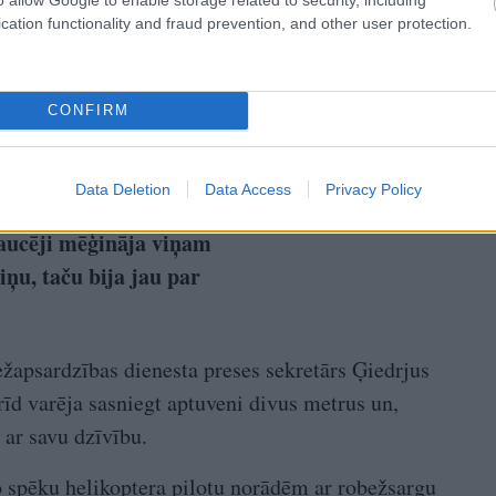
cation functionality and fraud prevention, and other user protection.
CONFIRM
Data Deletion
Data Access
Privacy Policy
 nebija apvilcis, viļņi
raucēji mēģināja viņam
iņu, taču bija jau par
ežapsardzības dienesta preses sekretārs Ģiedrjus
īd varēja sasniegt aptuveni divus metrus un,
 ar savu dzīvību.
spēku helikoptera pilotu norādēm ar robežsargu