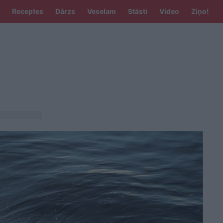
Receptes
Dārzs
Veselam
Stāsti
Video
Ziņo!