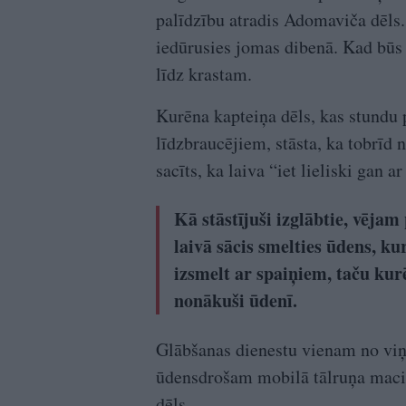
palīdzību atradis Adomaviča dēls. 
iedūrusies jomas dibenā. Kad būs u
līdz krastam.
Kurēna kapteiņa dēls, kas stundu 
līdzbraucējiem, stāsta, ka tobrīd
sacīts, ka laiva “iet lieliski gan a
Kā stāstījuši izglābtie, vējam
laivā sācis smelties ūdens, ku
izsmelt ar spaiņiem, taču kur
nonākuši ūdenī.
Glābšanas dienestu vienam no viņi
ūdensdrošam mobilā tālruņa maci
dēls.