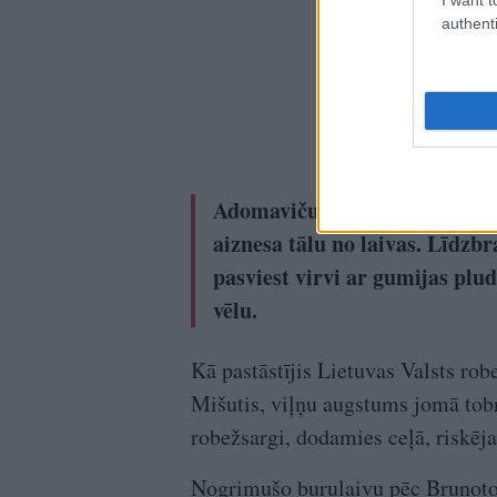
authenti
Adomaviču, kas glābšanas vesti
aiznesa tālu no laivas. Līdzb
pasviest virvi ar gumijas plud
vēlu.
Kā pastāstījis Lietuvas Valsts rob
Mišutis, viļņu augstums jomā tobr
robežsargi, dodamies ceļā, riskēja
Nogrimušo burulaivu pēc Bruņoto 