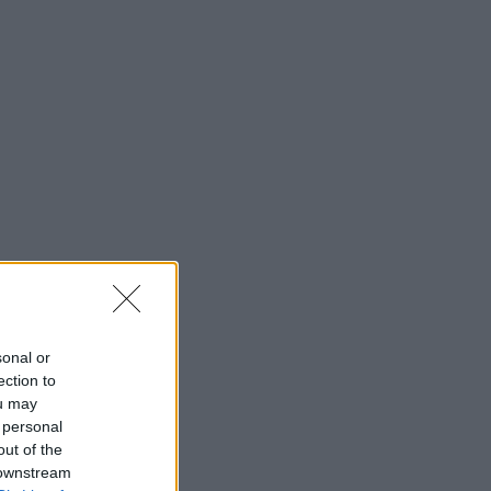
sonal or
ection to
ou may
 personal
out of the
 downstream