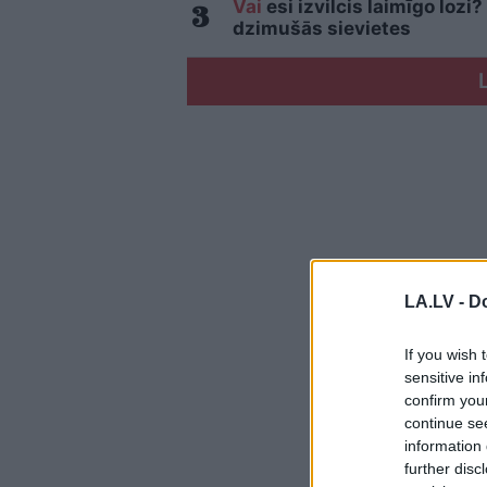
Vai
esi izvilcis laimīgo loz
dzimušās sievietes
LA.LV -
Do
If you wish 
sensitive in
confirm you
continue se
information 
further disc