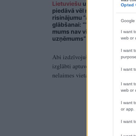
Lietuviešu
uzņēmējs
Cik 
Opted 
piedāvā vēl nedzirdētu
Latv
risinājumu “airBaltic”
dār
Google 
glābšanai: “”airBaltic”
mums nav vienkārši
I want t
uzņēmums”
web or d
I want t
Abi izdzīvojušie muzeja darbiniek
purpose
izglābti aptuveni pēc pusstundas,
I want 
nelaimes vietai nelabvēlīgos laik
I want t
web or d
I want t
or app.
I want t
I want t