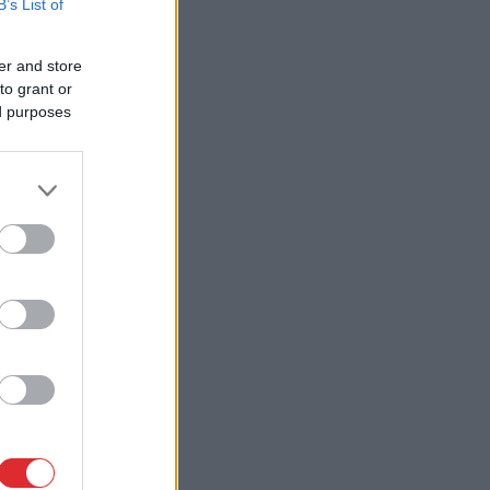
B’s List of
er and store
to grant or
ed purposes