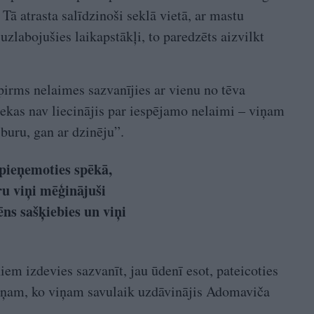
Tā atrasta salīdzinoši seklā vietā, ar mastu
zlabojušies laikapstākļi, to paredzēts aizvilkt
pirms nelaimes sazvanījies ar vienu no tēva
 nekas nav liecinājis par iespējamo nelaimi – viņam
r buru, gan ar dzinēju”.
 pieņemoties spēkā,
ru viņi mēģinājuši
ēns sašķiebies un viņi
em izdevies sazvanīt, jau ūdenī esot, pateicoties
ņam, ko viņam savulaik uzdāvinājis Adomaviča