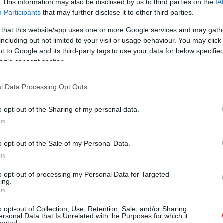
. This information may also be disclosed by us to third parties on the
IA
Participants
that may further disclose it to other third parties.
muzejam piederošā
en spēcīgā vējā nogrima
 that this website/app uses one or more Google services and may gath
including but not limited to your visit or usage behaviour. You may click 
 to Google and its third-party tags to use your data for below specifi
ogle consent section.
zglābt, bet trešais – Adomavičs – pazuda viļņos.
zskalota arī viņa soma, bet meklēt pašu Adomaviču
l Data Processing Opt Outs
jš un lielie viļņi.
o opt-out of the Sharing of my personal data.
In
o opt-out of the Sale of my Personal Data.
In
to opt-out of processing my Personal Data for Targeted
ing.
In
o opt-out of Collection, Use, Retention, Sale, and/or Sharing
ersonal Data that Is Unrelated with the Purposes for which it
lected.