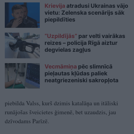
Krievija
atradusi Ukrainas vājo
vietu: Zelenska scenārijs sāk
piepildīties
“Uzpildījās”
par velti vairākas
reizes – policija Rīgā aiztur
degvielas zagļus
Vecmāmiņa
pēc slimnīcā
pieļautas kļūdas paliek
neatgriezeniski sakropļota
piebilda Valss, kurš dzimis katalāņa un itāliski
runājošas šveicietes ģimenē, bet uzaudzis, jau
dzīvodams Parīzē.