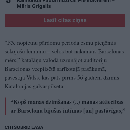
Raimonda Paula mūzika! Pie klavierēm –
Māris Grigalis
Lasīt citas ziņas
“Pēc nopietnu pārdomu perioda esmu pieņēmis
sekojošu lēmumu – vēlos būt nākamais Barselonas
mērs,” katalāņu valodā uzrunājot auditoriju
Barselonas vecpilsētā sarīkotajā pasākumā,
pavēstīja Valss, kas pats pirms 56 gadiem dzimis
Katalonijas galvaspilsētā.
“Kopš manas dzimšanas (..) manas attiecības
ar Barselonu bijušas intīmas [un] pastāvīgas,”
CITI ŠOBRĪD LASA