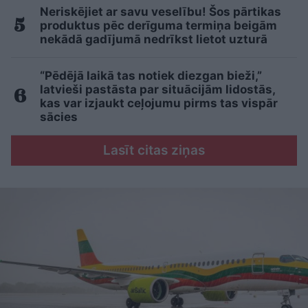
Neriskējiet ar savu veselību! Šos pārtikas
produktus pēc derīguma termiņa beigām
nekādā gadījumā nedrīkst lietot uzturā
“Pēdējā laikā tas notiek diezgan bieži,”
latvieši pastāsta par situācijām lidostās,
kas var izjaukt ceļojumu pirms tas vispār
sācies
Lasīt citas ziņas