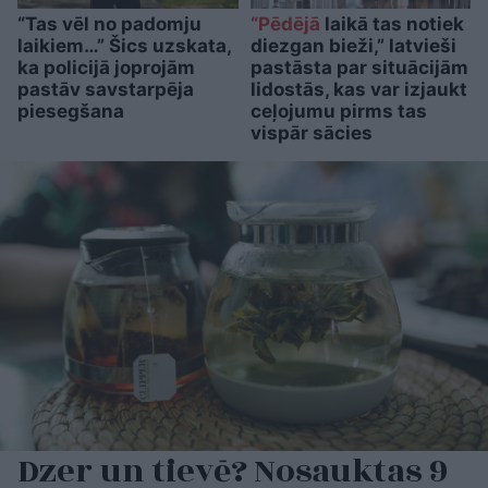
“Tas vēl no padomju
“Pēdējā
laikā tas notiek
laikiem…” Šics uzskata,
diezgan bieži,” latvieši
ka policijā joprojām
pastāsta par situācijām
pastāv savstarpēja
lidostās, kas var izjaukt
piesegšana
ceļojumu pirms tas
vispār sācies
Dzer un tievē? Nosauktas 9