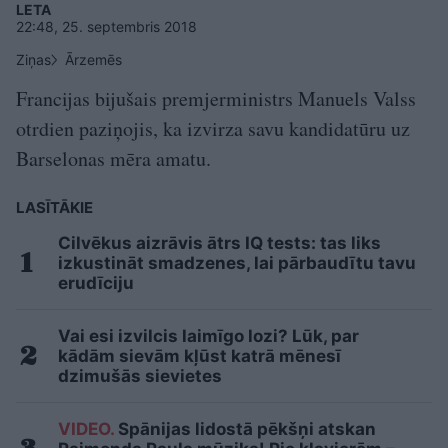
LETA
22:48, 25. septembris 2018
Ziņas
Ārzemēs
Francijas bijušais premjerministrs Manuels Valss
otrdien paziņojis, ka izvirza savu kandidatūru uz
Barselonas mēra amatu.
LASĪTĀKIE
Cilvēkus aizrāvis ātrs IQ tests: tas liks
izkustināt smadzenes, lai pārbaudītu tavu
erudīciju
Vai esi izvilcis laimīgo lozi? Lūk, par
kādām sievām kļūst katrā mēnesī
dzimušās sievietes
VIDEO.
Spānijas lidostā pēkšņi atskan