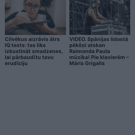
Cilvēkus aizrāvis ātrs
VIDEO. Spānijas lidostā
IQ tests: tas liks
pēkšņi atskan
izkustināt smadzenes,
Raimonda Paula
lai pārbaudītu tavu
mūzika! Pie klavierēm –
erudīciju
Māris Grigalis