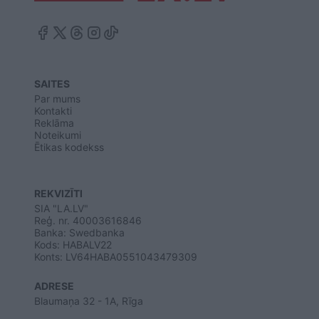
SAITES
Par mums
Kontakti
Reklāma
Noteikumi
Ētikas kodekss
REKVIZĪTI
SIA "LA.LV"
Reģ. nr. 40003616846
Banka: Swedbanka
Kods: HABALV22
Konts: LV64HABA0551043479309
ADRESE
Blaumaņa 32 - 1A, Rīga