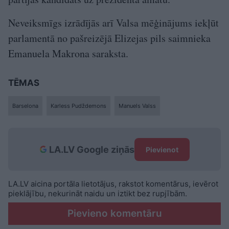
Neveiksmīgs izrādījās arī Valsa mēģinājums iekļūt
parlamentā no pašreizējā Elizejas pils saimnieka
Emanuela Makrona saraksta.
TĒMAS
Barselona
Karless Pudždemons
Manuels Valss
LA.LV Google ziņās
Pievienot
LA.LV aicina portāla lietotājus, rakstot komentārus, ievērot
pieklājību, nekurināt naidu un iztikt bez rupjībām.
Pievieno komentāru