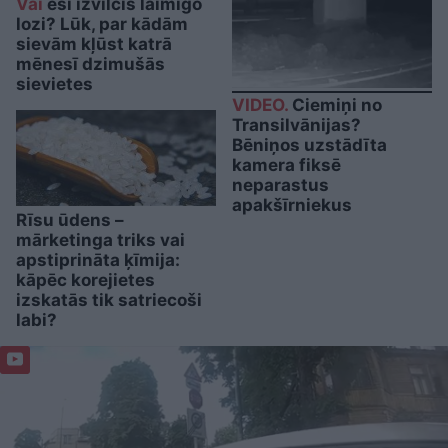
Vai
esi izvilcis laimīgo
lozi? Lūk, par kādām
sievām kļūst katrā
mēnesī dzimušās
sievietes
VIDEO.
Ciemiņi no
Transilvānijas?
Bēniņos uzstādīta
kamera fiksē
neparastus
apakšīrniekus
Rīsu ūdens –
mārketinga triks vai
apstiprināta ķīmija:
kāpēc korejietes
izskatās tik satriecoši
labi?