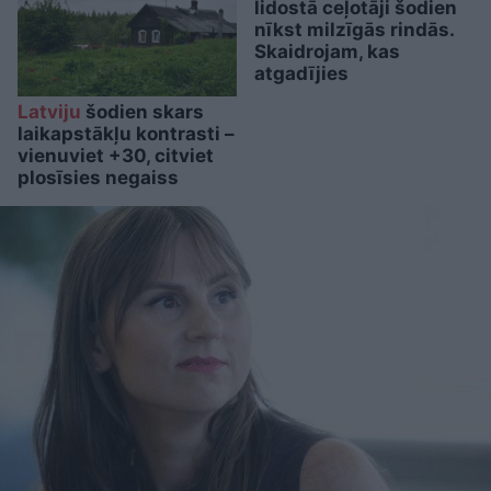
lidostā ceļotāji šodien
nīkst milzīgās rindās.
Skaidrojam, kas
atgadījies
Latviju
šodien skars
laikapstākļu kontrasti –
vienuviet +30, citviet
plosīsies negaiss