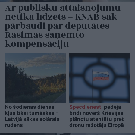
Ar publisku attaisnojumu
netika līdzēts – KNAB sāk
pārbaudi par deputātes
Rasimas saņemto
kompensāciju
No šodienas dienas
Specdienesti
pēdējā
kļūs tikai tumšākas –
brīdī novērš Krievijas
Latvijā sākas solārais
plānotu atentātu pret
rudens
dronu ražotāju Eiropā