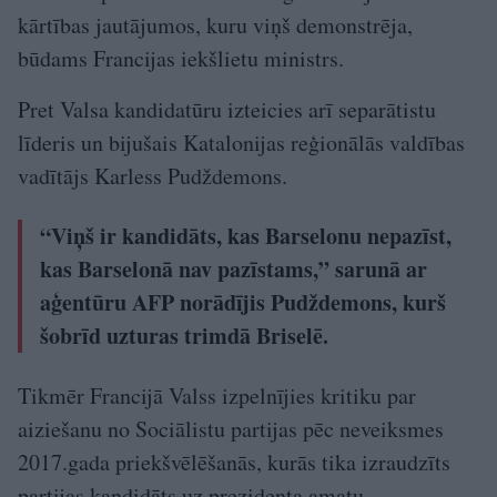
kārtības jautājumos, kuru viņš demonstrēja,
būdams Francijas iekšlietu ministrs.
Pret Valsa kandidatūru izteicies arī separātistu
līderis un bijušais Katalonijas reģionālās valdības
vadītājs Karless Pudždemons.
“Viņš ir kandidāts, kas Barselonu nepazīst,
kas Barselonā nav pazīstams,” sarunā ar
aģentūru AFP norādījis Pudždemons, kurš
šobrīd uzturas trimdā Briselē.
Tikmēr Francijā Valss izpelnījies kritiku par
aiziešanu no Sociālistu partijas pēc neveiksmes
2017.gada priekšvēlēšanās, kurās tika izraudzīts
partijas kandidāts uz prezidenta amatu.