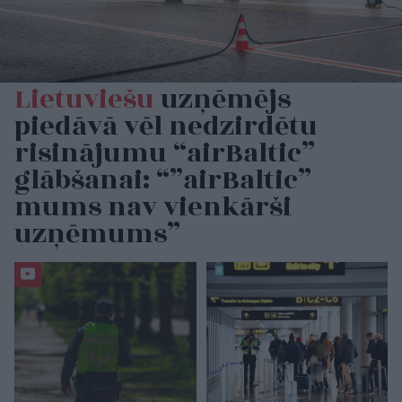
Lietuviešu
uzņēmējs
piedāvā vēl nedzirdētu
risinājumu “airBaltic”
glābšanai: “”airBaltic”
mums nav vienkārši
uzņēmums”