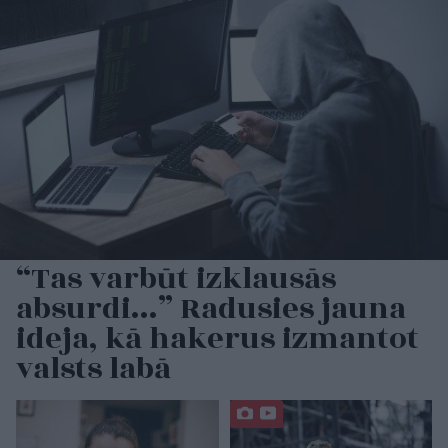
“Tas varbūt izklausās
absurdi…” Radusies jauna
ideja, kā hakerus izmantot
valsts labā