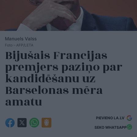
Manuels Valss
Foto – AFP/LETA
Bijušais Francijas
premjers paziņo par
kandidēšanu uz
Barselonas mēra
amatu
PIEVIENO LA.LV
SEKO WHATSAPP