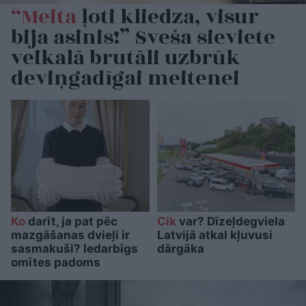
“Meita
ļoti kliedza, visur
bija asinis!” Sveša sieviete
veikalā brutāli uzbrūk
deviņgadīgai meitenei
Ko
darīt, ja pat pēc
Cik
var? Dīzeļdegviela
mazgāšanas dvieļi ir
Latvijā atkal kļuvusi
sasmakuši? Iedarbīgs
dārgāka
omītes padoms