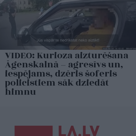
VIDEO: Kurioza aizturēšana
Āgenskalnā – agresīvs un,
iespējams, dzēris šoferis
policistiem sāk dziedāt
himnu