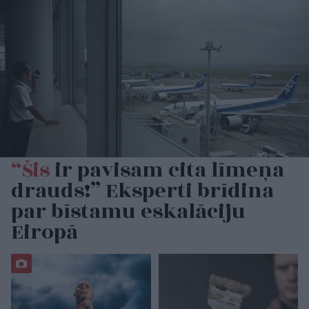
“Šis
ir pavisam cita līmeņa
drauds!” Eksperti brīdina
par bīstamu eskalāciju
Eiropā