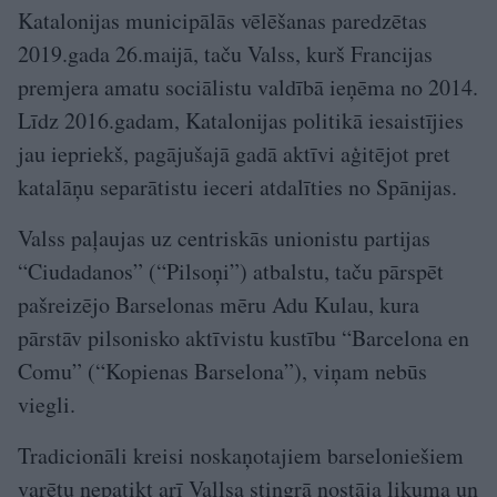
Katalonijas municipālās vēlēšanas paredzētas
2019.gada 26.maijā, taču Valss, kurš Francijas
premjera amatu sociālistu valdībā ieņēma no 2014.
Līdz 2016.gadam, Katalonijas politikā iesaistījies
jau iepriekš, pagājušajā gadā aktīvi aģitējot pret
katalāņu separātistu ieceri atdalīties no Spānijas.
Valss paļaujas uz centriskās unionistu partijas
“Ciudadanos” (“Pilsoņi”) atbalstu, taču pārspēt
pašreizējo Barselonas mēru Adu Kulau, kura
pārstāv pilsonisko aktīvistu kustību “Barcelona en
Comu” (“Kopienas Barselona”), viņam nebūs
viegli.
Tradicionāli kreisi noskaņotajiem barseloniešiem
varētu nepatikt arī Vallsa stingrā nostāja likuma un