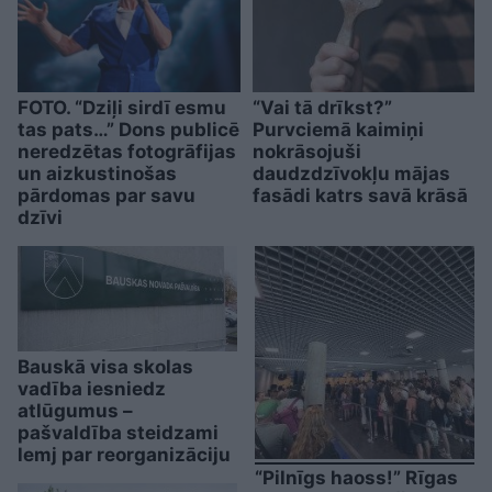
FOTO. “Dziļi sirdī esmu
“Vai tā drīkst?”
tas pats…” Dons publicē
Purvciemā kaimiņi
neredzētas fotogrāfijas
nokrāsojuši
un aizkustinošas
daudzdzīvokļu mājas
pārdomas par savu
fasādi katrs savā krāsā
dzīvi
Bauskā visa skolas
vadība iesniedz
atlūgumus –
pašvaldība steidzami
lemj par reorganizāciju
“Pilnīgs haoss!” Rīgas