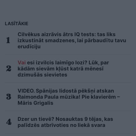
LASĪTĀKIE
Cilvēkus aizrāvis ātrs IQ tests: tas liks
izkustināt smadzenes, lai pārbaudītu tavu
erudīciju
Vai
esi izvilcis laimīgo lozi? Lūk, par
kādām sievām kļūst katrā mēnesī
dzimušās sievietes
VIDEO. Spānijas lidostā pēkšņi atskan
Raimonda Paula mūzika! Pie klavierēm –
Māris Grigalis
Dzer un tievē? Nosauktas 9 tējas, kas
palīdzēs atbrīvoties no liekā svara