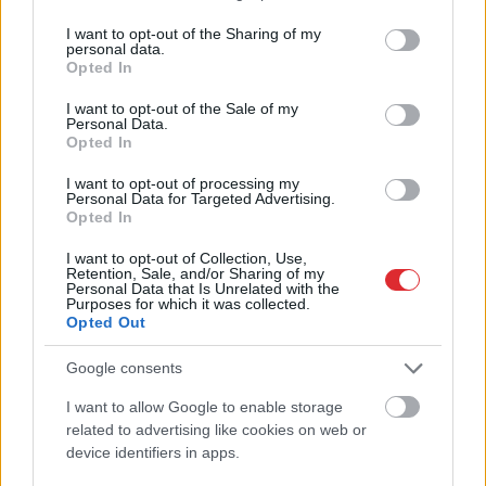
services and may gather and store information including but
not limited to your visit or usage behaviour. You may click to
I want to opt-out of the Sharing of my
personal data.
grant or deny consent to Google and its third-party tags to
Opted In
use your data for below specified purposes in below Google
consent section.
I want to opt-out of the Sale of my
Personal Data.
Opted In
I want to opt-out of processing my
Personal Data for Targeted Advertising.
Opted In
TESTS.
Matemātikas duelis:
I want to opt-out of Collection, Use,
vai vari pārspēt
Retention, Sale, and/or Sharing of my
Personal Data that Is Unrelated with the
deviņgadnieku
Purposes for which it was collected.
Opted Out
matemātikā?
Google consents
I want to allow Google to enable storage
Atcelt
Ziņot
related to advertising like cookies on web or
device identifiers in apps.