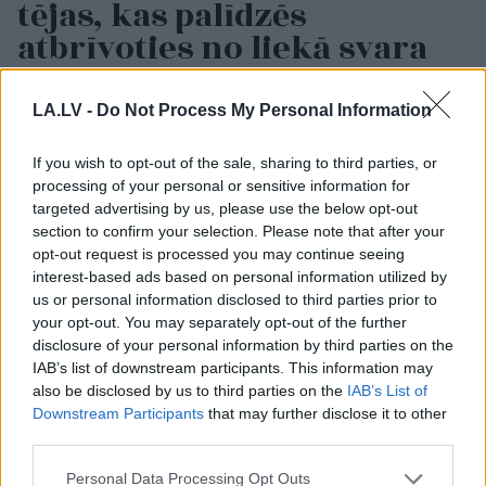
tējas, kas palīdzēs
atbrīvoties no liekā svara
LA.LV -
Do Not Process My Personal Information
If you wish to opt-out of the sale, sharing to third parties, or
processing of your personal or sensitive information for
targeted advertising by us, please use the below opt-out
section to confirm your selection. Please note that after your
opt-out request is processed you may continue seeing
interest-based ads based on personal information utilized by
Vecmāmiņa pēc
“Cilvēki dzīvo tikai
us or personal information disclosed to third parties prior to
slimnīcā pieļautas
centrā, pārējie ir
your opt-out. You may separately opt-out of the further
kļūdas paliek
dzimtcilvēki,” rīdzinieks
disclosure of your personal information by third parties on the
neatgriezeniski
sašutis par pasākumu
IAB’s list of downstream participants. This information may
sakropļota
organizēšanu
also be disclosed by us to third parties on the
IAB’s List of
galvaspilsētā
Downstream Participants
that may further disclose it to other
third parties.
Please note that this website/app uses one or more Google
Personal Data Processing Opt Outs