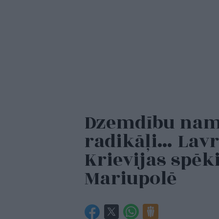
Dzemdību namu
radikāļi… Lavr
Krievijas spēk
Mariupolē