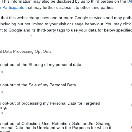
. This information may also be disclosed by us to third parties on the
IA
tu militārie plāni attiecībā uz NATO valstīm.
Participants
that may further disclose it to other third parties.
 that this website/app uses one or more Google services and may gath
ums būs kaut kādi plāni attiecībā uz NATO
including but not limited to your visit or usage behaviour. You may click 
ana jaunā kolēģe [Lielbritānijas ārlietu ministre]
 to Google and its third-party tags to use your data for below specifi
tu ministrs.
ogle consent section.
l Data Processing Opt Outs
o opt-out of the Sharing of my personal data.
In
o opt-out of the Sale of my Personal Data.
In
to opt-out of processing my Personal Data for Targeted
ing.
izlūkdienesti atklāj
“Spāņi aiz šausmām
In
na iespējamo
mēmi!” Dombravas
o opt-out of Collection, Use, Retention, Sale, and/or Sharing
mo soli: risks
vēstule sacēlusi vētru
ersonal Data that Is Unrelated with the Purposes for which it
lected.