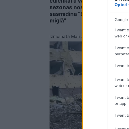
ēdienkarti vasaras
piea
Opted 
sezonas noslēgumā
sasmīdina “Ezītis
Google 
miglā”
I want t
web or d
Iznīcināta Mariupoles slimnīca
I want t
purpose
I want 
I want t
web or d
I want t
or app.
I want t
I want t