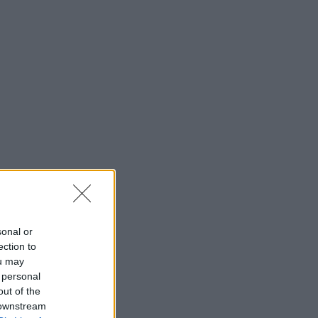
sonal or
ection to
ou may
 personal
out of the
 downstream