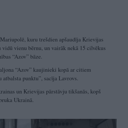
Mariupolē, kuru trešdien apšaudīja Krievijas
ņu vidū vienu bērnu, un vairāk nekā 15 cilvēkus
enības “Azov” bāze.
jona “Azov” kaujinieki kopā ar citiem
u atbalsta punktu”, sacīja Lavrovs.
rainas un Krievijas pārstāvju tikšanās, kopš
ebruka Ukrainā.