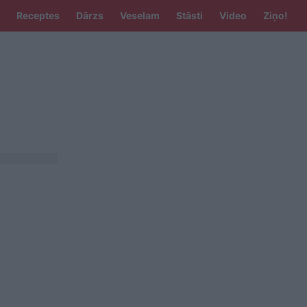
Receptes
Dārzs
Veselam
Stāsti
Video
Ziņo!