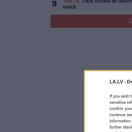
TESTS.
Tikai cilvēki ar lau
testā
LA.LV -
Do
If you wish 
sensitive in
confirm you
continue se
information 
further disc