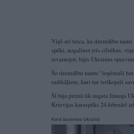
Viņš arī teica, ka dzemdību nams 
spēki, nogalinot trīs cilvēkus, vi
ievainojot, bijis Ukrainas specvi
Šo dzemdību namu “ieņēmuši batal
radikāļiem, kuri tur ierīkojuši sav
Šī bija pirmā tik augsta līmeņa Uk
Krievijas karaspēks 24.februārī i
Kara šausmas Ukrainā