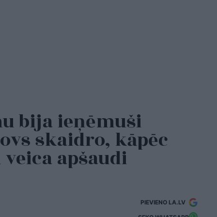
 bija ieņēmuši
ovs skaidro, kāpēc
i veica apšaudi
PIEVIENO LA.LV