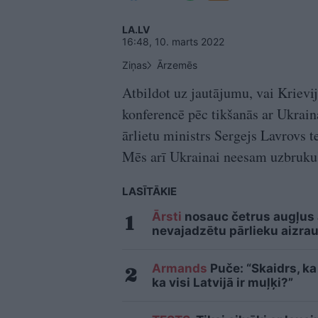
LA.LV
16:48, 10. marts 2022
Ziņas
Ārzemēs
Atbildot uz jautājumu, vai Krievij
konferencē pēc tikšanās ar Ukrain
ārlietu ministrs Sergejs Lavrovs 
Mēs arī Ukrainai neesam uzbrukuš
LASĪTĀKIE
Ārsti
nosauc četrus augļus
nevajadzētu pārlieku aizrau
Armands
Puče: “Skaidrs, ka 
ka visi Latvijā ir muļķi?”