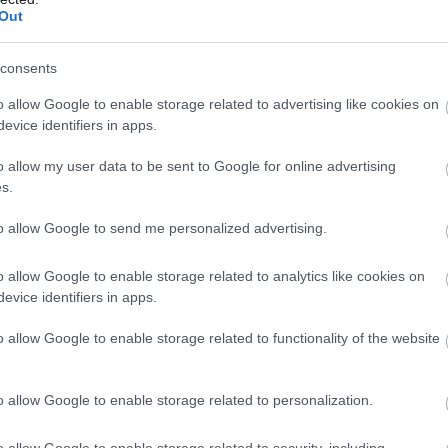
ugs jau šoruden
Latvijā, bet ko par to
Out
domā spāņi?
Atcelt
Ziņot
consents
o allow Google to enable storage related to advertising like cookies on
evice identifiers in apps.
o allow my user data to be sent to Google for online advertising
s.
to allow Google to send me personalized advertising.
o allow Google to enable storage related to analytics like cookies on
evice identifiers in apps.
o allow Google to enable storage related to functionality of the website
o allow Google to enable storage related to personalization.
o allow Google to enable storage related to security, including