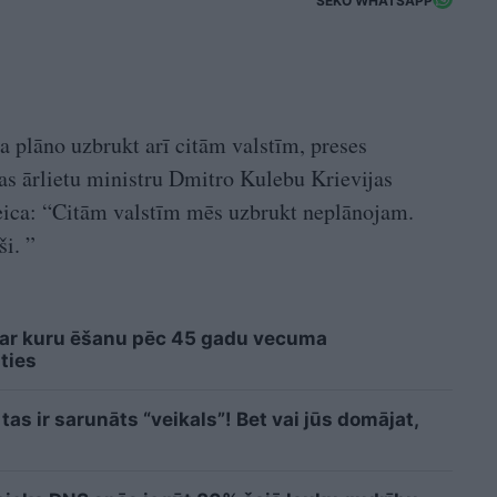
SEKO WHATSAPP
a plāno uzbrukt arī citām valstīm, preses
as ārlietu ministru Dmitro Kulebu Krievijas
teica: “Citām valstīm mēs uzbrukt neplānojam.
i. ”
 ar kuru ēšanu pēc 45 gadu vecuma
ties
tas ir sarunāts “veikals”! Bet vai jūs domājat,