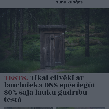
suņu kuņģos
TESTS.
Tikai cilvēki ar
laucinieka DNS spēs iegūt
80% šajā lauku gudrību
testā