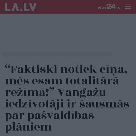
“Faktiski notiek cīņa,
mēs esam totalitārā
režīmā!” Vangažu
iedzīvotāji ir šausmās
par pašvaldības
plāniem