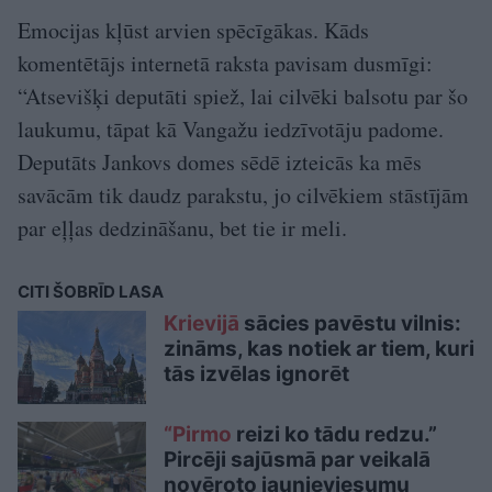
Emocijas kļūst arvien spēcīgākas. Kāds
komentētājs internetā raksta pavisam dusmīgi:
“Atsevišķi deputāti spiež, lai cilvēki balsotu par šo
laukumu, tāpat kā Vangažu iedzīvotāju padome.
Deputāts Jankovs domes sēdē izteicās ka mēs
savācām tik daudz parakstu, jo cilvēkiem stāstījām
par eļļas dedzināšanu, bet tie ir meli.
CITI ŠOBRĪD LASA
Krievijā
sācies pavēstu vilnis:
zināms, kas notiek ar tiem, kuri
tās izvēlas ignorēt
“Pirmo
reizi ko tādu redzu.”
Pircēji sajūsmā par veikalā
novēroto jaunieviesumu