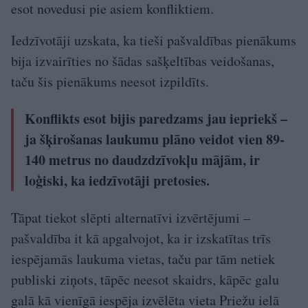
esot novedusi pie asiem konfliktiem.
Iedzīvotāji uzskata, ka tieši pašvaldības pienākums
bija izvairīties no šādas sašķeltības veidošanas,
taču šis pienākums neesot izpildīts.
Konflikts esot bijis paredzams jau iepriekš –
ja šķirošanas laukumu plāno veidot vien 89-
140 metrus no daudzdzīvokļu mājām, ir
loģiski, ka iedzīvotāji pretosies.
Tāpat tiekot slēpti alternatīvi izvērtējumi –
pašvaldība it kā apgalvojot, ka ir izskatītas trīs
iespējamās laukuma vietas, taču par tām netiek
publiski ziņots, tāpēc neesot skaidrs, kāpēc galu
galā kā vienīgā iespēja izvēlēta vieta Priežu ielā