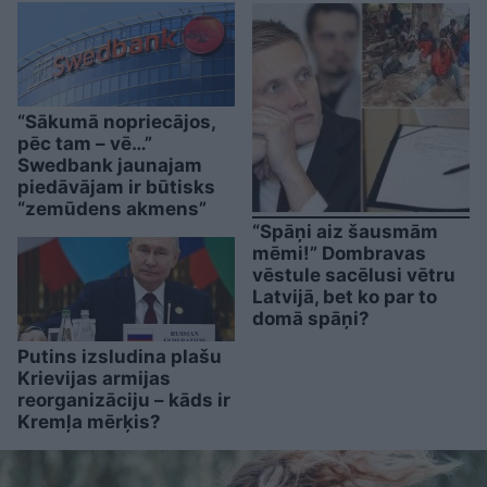
“Sākumā nopriecājos,
pēc tam – vē…”
Swedbank jaunajam
piedāvājam ir būtisks
“zemūdens akmens”
“Spāņi aiz šausmām
mēmi!” Dombravas
vēstule sacēlusi vētru
Latvijā, bet ko par to
domā spāņi?
Putins izsludina plašu
Krievijas armijas
reorganizāciju – kāds ir
Kremļa mērķis?