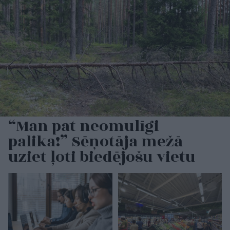
“Man pat neomulīgi
palika!” Sēņotāja mežā
uziet ļoti biedējošu vietu