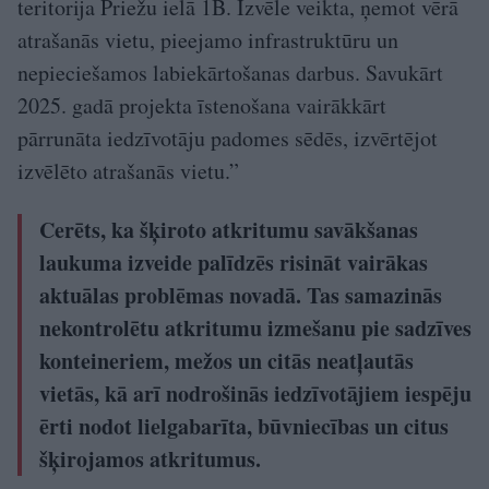
teritorija Priežu ielā 1B. Izvēle veikta, ņemot vērā
atrašanās vietu, pieejamo infrastruktūru un
nepieciešamos labiekārtošanas darbus. Savukārt
2025. gadā projekta īstenošana vairākkārt
pārrunāta iedzīvotāju padomes sēdēs, izvērtējot
izvēlēto atrašanās vietu.”
Cerēts, ka šķiroto atkritumu savākšanas
laukuma izveide palīdzēs risināt vairākas
aktuālas problēmas novadā. Tas samazinās
nekontrolētu atkritumu izmešanu pie sadzīves
konteineriem, mežos un citās neatļautās
vietās, kā arī nodrošinās iedzīvotājiem iespēju
ērti nodot lielgabarīta, būvniecības un citus
šķirojamos atkritumus.