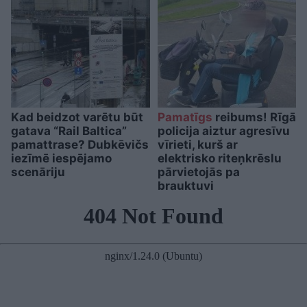
Kad beidzot varētu būt
Pamatīgs
reibums! Rīgā
gatava “Rail Baltica”
policija aiztur agresīvu
pamattrase? Dubkēvičs
vīrieti, kurš ar
iezīmē iespējamo
elektrisko riteņkrēslu
scenāriju
pārvietojās pa
brauktuvi