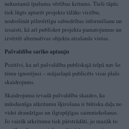
nekustamā īpašuma vērtības kritums. Tieši tāpēc
tiek lūgts apturēt projekta tālāko virzību,
nodrošināt pilnvērtīgu sabiedrības informēšanu un
iesaisti, kā arī publiskot projekta pamatojumus un
izvērtēt alternatīvas objekta atrašanās vietas.
Pašvaldība sarīko aptauju
Pozitīvi, ka arī pašvaldība publiskajā telpā nav šo
tēmu ignorējusi – mājaslapā publicēts visai plašs
skaidrojums.
Skaidrojuma ievadā pašvaldība skaidro, ka
mūsdienīga atkritumu šķirošana ir būtiska daļa no
videi draudzīgas un ilgtspējīgas saimniekošanas.
Jo vairāk atkritumu tiek pārstrādāti, jo mazāk to