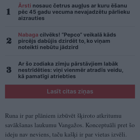
Ārsti
nosauc četrus augļus ar kuru ēšanu
pēc 45 gadu vecuma nevajadzētu pārlieku
aizrauties
Nabaga
cilvēks! “Pepco” veikalā kāds
pircējs dabūjis dzirdēt to, ko viņam
noteikti nebūtu jādzird
Ar šo zodiaka zīmju pārstāvjiem labāk
nestrīdēties: viņi vienmēr atradīs veidu,
kā pamatīgi atriebties
Lasīt citas ziņas
Runa ir par plāniem izbūvēt šķiroto atkritumu
savākšanas laukumu Vangažos. Konceptuāli pret šo
ideju nav neviens, taču kašķi ir par vietas izvēli.