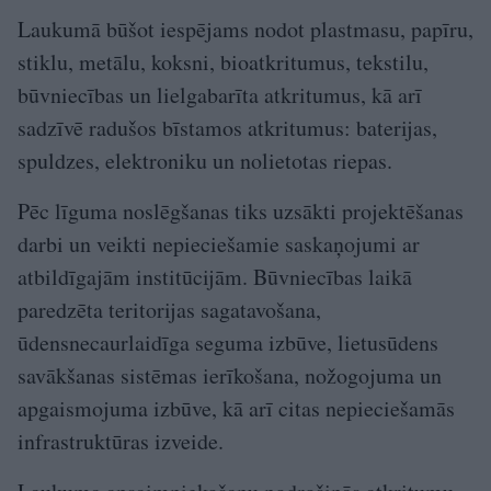
Laukumā būšot iespējams nodot plastmasu, papīru,
stiklu, metālu, koksni, bioatkritumus, tekstilu,
būvniecības un lielgabarīta atkritumus, kā arī
sadzīvē radušos bīstamos atkritumus: baterijas,
spuldzes, elektroniku un nolietotas riepas.
Pēc līguma noslēgšanas tiks uzsākti projektēšanas
darbi un veikti nepieciešamie saskaņojumi ar
atbildīgajām institūcijām. Būvniecības laikā
paredzēta teritorijas sagatavošana,
ūdensnecaurlaidīga seguma izbūve, lietusūdens
savākšanas sistēmas ierīkošana, nožogojuma un
apgaismojuma izbūve, kā arī citas nepieciešamās
infrastruktūras izveide.