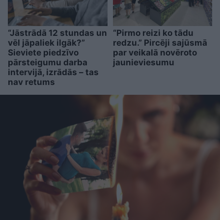
“Jāstrādā 12 stundas un
“Pirmo reizi ko tādu
vēl jāpaliek ilgāk?”
redzu.” Pircēji sajūsmā
Sieviete piedzīvo
par veikalā novēroto
pārsteigumu darba
jaunieviesumu
intervijā, izrādās – tas
nav retums