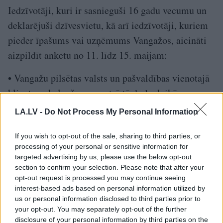
Iedzīvotāji, kuri ir sasnieguši 16 gadu vecumu un
deklarējuši dzīvesvietu, kā arī iedzīvotāji, kuriem
pieder īpašums vai uzņēmums Vangažos, aicināti
aizpildīt anketu no 11. līdz 15. maijam:
• Vangažu pilsētas valsts un pašvaldības vienotajā
klientu apkalpošanas centrā tā darba laikā;
• pašvaldības mobilajā lietotnē “Ropažu novads”
LA.LV -
Do Not Process My Personal Information
(līdz 15. maija plkst. 23.59).
If you wish to opt-out of the sale, sharing to third parties, or
Gadījumā, ja Vangažu pilsētas iedzīvotāji
processing of your personal or sensitive information for
targeted advertising by us, please use the below opt-out
balsojumā noraidīs laukuma izveidi Priežu ielā 1B,
section to confirm your selection. Please note that after your
projekta īstenošana tiks realizēta citā Ropažu
opt-out request is processed you may continue seeing
novada pagastā.
interest-based ads based on personal information utilized by
us or personal information disclosed to third parties prior to
your opt-out. You may separately opt-out of the further
Varbūt arī Tavā apkaimē notiek kas neloģisks,
disclosure of your personal information by third parties on the