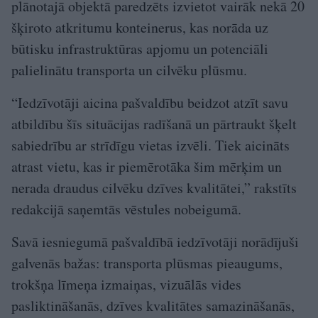
plānotajā objektā paredzēts izvietot vairāk nekā 20
šķiroto atkritumu konteinerus, kas norāda uz
būtisku infrastruktūras apjomu un potenciāli
palielinātu transporta un cilvēku plūsmu.
“Iedzīvotāji aicina pašvaldību beidzot atzīt savu
atbildību šīs situācijas radīšanā un pārtraukt šķelt
sabiedrību ar strīdīgu vietas izvēli. Tiek aicināts
atrast vietu, kas ir piemērotāka šim mērķim un
nerada draudus cilvēku dzīves kvalitātei,” rakstīts
redakcijā saņemtās vēstules nobeigumā.
Savā iesniegumā pašvaldībā iedzīvotāji norādījuši
galvenās bažas: transporta plūsmas pieaugums,
trokšņa līmeņa izmaiņas, vizuālās vides
pasliktināšanās, dzīves kvalitātes samazināšanās,