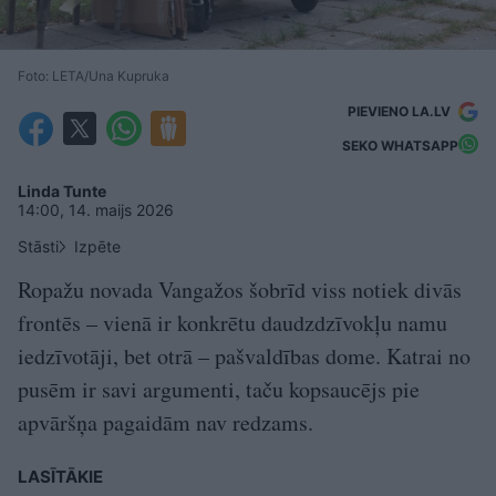
Foto: LETA/Una Kupruka
PIEVIENO LA.LV
SEKO WHATSAPP
Linda Tunte
14:00, 14. maijs 2026
Stāsti
Izpēte
Ropažu novada Vangažos šobrīd viss notiek divās
frontēs – vienā ir konkrētu daudzdzīvokļu namu
iedzīvotāji, bet otrā – pašvaldības dome. Katrai no
pusēm ir savi argumenti, taču kopsaucējs pie
apvāršņa pagaidām nav redzams.
LASĪTĀKIE