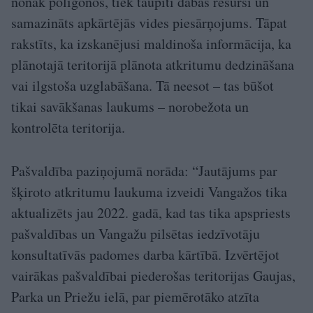
nonāk poligonos, tiek taupīti dabas resursi un
samazināts apkārtējās vides piesārņojums. Tāpat
rakstīts, ka izskanējusi maldinoša informācija, ka
plānotajā teritorijā plānota atkritumu dedzināšana
vai ilgstoša uzglabāšana. Tā neesot – tas būšot
tikai savākšanas laukums – norobežota un
kontrolēta teritorija.
Pašvaldība paziņojumā norāda: “Jautājums par
šķiroto atkritumu laukuma izveidi Vangažos tika
aktualizēts jau 2022. gadā, kad tas tika apspriests
pašvaldības un Vangažu pilsētas iedzīvotāju
konsultatīvās padomes darba kārtībā. Izvērtējot
vairākas pašvaldībai piederošas teritorijas Gaujas,
Parka un Priežu ielā, par piemērotāko atzīta