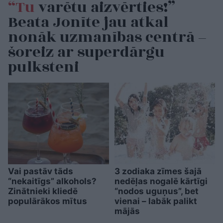
“Tu
varētu aizvērties!”
Beata Jonīte jau atkal
nonāk uzmanības centrā –
šoreiz ar superdārgu
pulksteni
Vai pastāv tāds
3 zodiaka zīmes šajā
“nekaitīgs” alkohols?
nedēļas nogalē kārtīgi
Zinātnieki kliedē
“nodos uguņus”, bet
populārākos mītus
vienai – labāk palikt
mājās