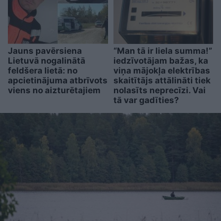
Jauns pavērsiena
“Man tā ir liela summa!”
Lietuvā nogalinātā
iedzīvotājam bažas, ka
feldšera lietā: no
viņa mājokļa elektrības
apcietinājuma atbrīvots
skaitītājs attālināti tiek
viens no aizturētajiem
nolasīts neprecīzi. Vai
tā var gadīties?