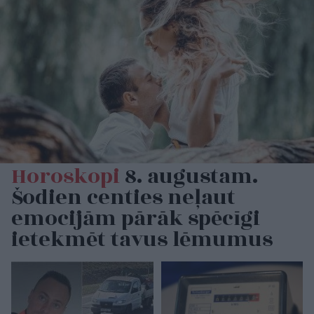
Horoskopi
8. augustam.
Šodien centies neļaut
emocijām pārāk spēcīgi
ietekmēt tavus lēmumus