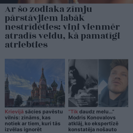
Ar šo zodiaka zīmju
pārstāvjiem labāk
nestrīdēties: viņi vienmēr
atradīs veidu, kā pamatīgi
atriebties
Krievijā
sācies pavēstu
“Tik
daudz melu…”
vilnis: zināms, kas
Modris Konovalovs
notiek ar tiem, kuri tās
atklāj, ko ekspertīzē
izvēlas ignorēt
konstatēja nošauto