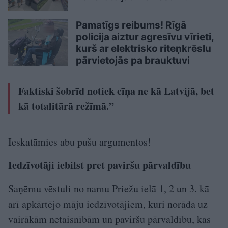
Pamatīgs reibums! Rīgā
policija aiztur agresīvu vīrieti,
kurš ar elektrisko riteņkrēslu
pārvietojās pa brauktuvi
Faktiski šobrīd notiek cīņa ne kā Latvijā, bet
kā totalitārā režīmā.”
Ieskatāmies abu pušu argumentos!
Iedzīvotāji iebilst pret paviršu pārvaldību
Saņēmu vēstuli no namu Priežu ielā 1, 2 un 3. kā
arī apkārtējo māju iedzīvotājiem, kuri norāda uz
vairākām netaisnībām un paviršu pārvaldību, kas