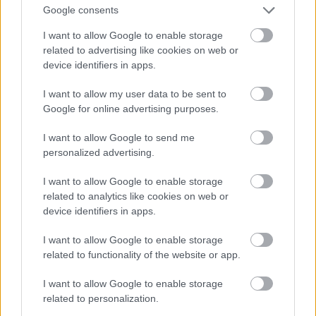
Google consents
LA.LV Google ziņās
Pievienot
I want to allow Google to enable storage
Atcelt
Ziņot
related to advertising like cookies on web or
device identifiers in apps.
SAISTĪTIE RAKSTI
I want to allow my user data to be sent to
Ģeniāls padoms, ko izmanto
Google for online advertising purposes.
vien retais! Lūk, kā ilgstoši
I want to allow Google to send me
uzturēt atkritumu tvertni tīru
personalized advertising.
un sausu
I want to allow Google to enable storage
Sistēma
“soda”
related to analytics like cookies on web or
vismotivētākos! Rīdziniece ceļ
device identifiers in apps.
trauksmi par problēmu
atkritumu šķirošanā, kas skar
I want to allow Google to enable storage
tūkstošiem cilvēku
related to functionality of the website or app.
Latvijā
attīstās jauna
I want to allow Google to enable storage
atkritumu savākšanas sistēma
related to personalization.
– pārmaiņas ir un būs