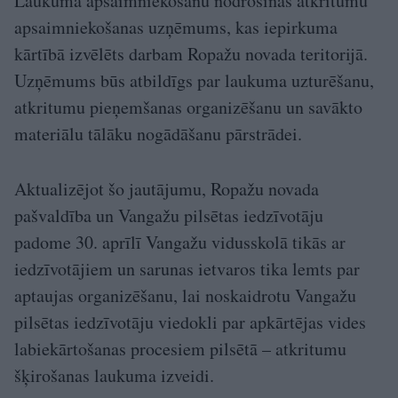
Laukuma apsaimniekošanu nodrošinās atkritumu
apsaimniekošanas uzņēmums, kas iepirkuma
kārtībā izvēlēts darbam Ropažu novada teritorijā.
Uzņēmums būs atbildīgs par laukuma uzturēšanu,
atkritumu pieņemšanas organizēšanu un savākto
materiālu tālāku nogādāšanu pārstrādei.
Aktualizējot šo jautājumu, Ropažu novada
pašvaldība un Vangažu pilsētas iedzīvotāju
padome 30. aprīlī Vangažu vidusskolā tikās ar
iedzīvotājiem un sarunas ietvaros tika lemts par
aptaujas organizēšanu, lai noskaidrotu Vangažu
pilsētas iedzīvotāju viedokli par apkārtējas vides
labiekārtošanas procesiem pilsētā – atkritumu
šķirošanas laukuma izveidi.