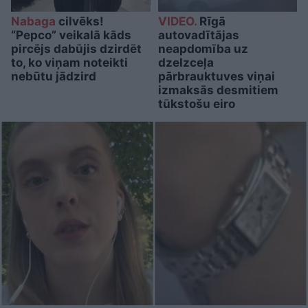
Nabaga
cilvēks!
VIDEO.
Rīgā
“Pepco” veikalā kāds
autovadītājas
pircējs dabūjis dzirdēt
neapdomība uz
to, ko viņam noteikti
dzelzceļa
nebūtu jādzird
pārbrauktuves viņai
izmaksās desmitiem
tūkstošu eiro