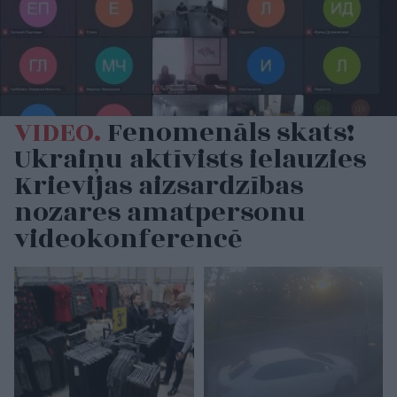
VIDEO.
Fenomenāls skats!
Ukraiņu aktīvists ielauzies
Krievijas aizsardzības
nozares amatpersonu
videokonferencē