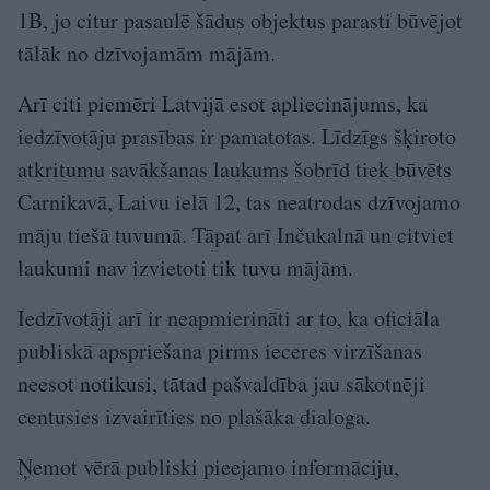
1B, jo citur pasaulē šādus objektus parasti būvējot
tālāk no dzīvojamām mājām.
Arī citi piemēri Latvijā esot apliecinājums, ka
iedzīvotāju prasības ir pamatotas. Līdzīgs šķiroto
atkritumu savākšanas laukums šobrīd tiek būvēts
Carnikavā, Laivu ielā 12, tas neatrodas dzīvojamo
māju tiešā tuvumā. Tāpat arī Inčukalnā un citviet
laukumi nav izvietoti tik tuvu mājām.
Iedzīvotāji arī ir neapmierināti ar to, ka oficiāla
publiskā apspriešana pirms ieceres virzīšanas
neesot notikusi, tātad pašvaldība jau sākotnēji
centusies izvairīties no plašāka dialoga.
Ņemot vērā publiski pieejamo informāciju,