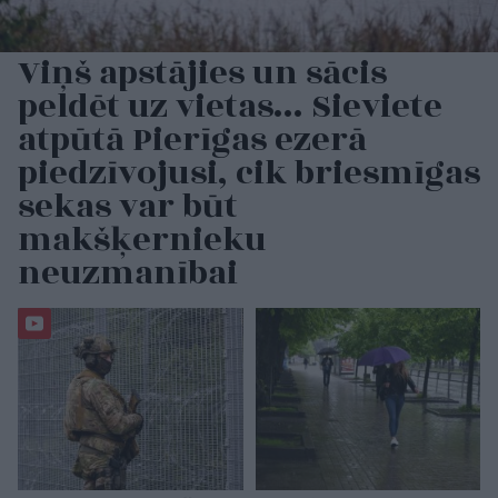
Viņš apstājies un sācis
peldēt uz vietas… Sieviete
atpūtā Pierīgas ezerā
piedzīvojusi, cik briesmīgas
sekas var būt
makšķernieku
neuzmanībai