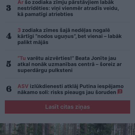
Ar
šo zodiaka zīmju pārstāvjiem labāk
nestrīdēties: viņi vienmēr atradīs veidu,
kā pamatīgi atriebties
3
zodiaka zīmes šajā nedēļas nogalē
kārtīgi “nodos uguņus”, bet vienai – labāk
palikt mājās
“Tu
varētu aizvērties!” Beata Jonīte jau
atkal nonāk uzmanības centrā – šoreiz ar
superdārgu pulksteni
ASV
izlūkdienesti atklāj Putina iespējamo
nākamo soli: risks pieaugs jau šoruden
2
Lasīt citas ziņas