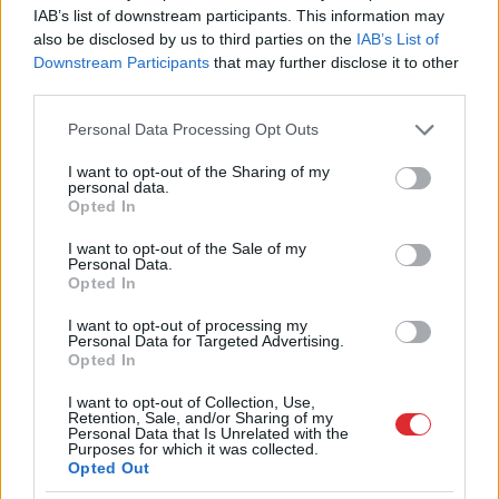
kur žurnālistu iesaiste varētu noderēt? Esmu
IAB’s list of downstream participants. This information may
Tavā rīcībā, raksti uz
Linda.Tunte@la.lv
!
also be disclosed by us to third parties on the
IAB’s List of
Downstream Participants
that may further disclose it to other
third parties.
Please note that this website/app uses one or more Google
ZIŅO!
Personal Data Processing Opt Outs
services and may gather and store information including but
not limited to your visit or usage behaviour. You may click to
I want to opt-out of the Sharing of my
Ja arī Tu vēlies padalīties ar savu
personal data.
grant or deny consent to Google and its third-party tags to
Opted In
stāstu
use your data for below specified purposes in below Google
consent section.
I want to opt-out of the Sale of my
Personal Data.
Opted In
ZIŅO!
I want to opt-out of processing my
Personal Data for Targeted Advertising.
Opted In
TĒMAS
I want to opt-out of Collection, Use,
Retention, Sale, and/or Sharing of my
Personal Data that Is Unrelated with the
Purposes for which it was collected.
atkritumu šķirošana
Raksta redaktors
Ropažu novads
Vangaži
Opted Out