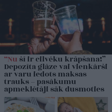
“Nu
šī ir cilvēku krāpšana!”
Depozīta glāze vai vienkārši
ar varu iedots maksas
trauks – pasākumu
apmeklētāji sāk dusmoties