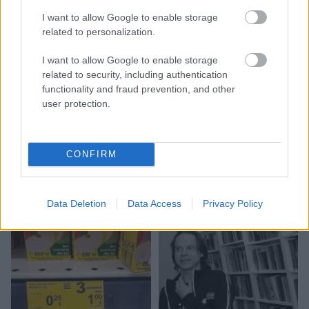
I want to allow Google to enable storage
related to personalization.
I want to allow Google to enable storage
related to security, including authentication
functionality and fraud prevention, and other
user protection.
Nosaukti nāvējošākie
automobiļi uz ceļiem:
CONFIRM
turam īkšķus, lai neatrodi
sarakstā savu auto
Data Deletion
Data Access
Privacy Policy