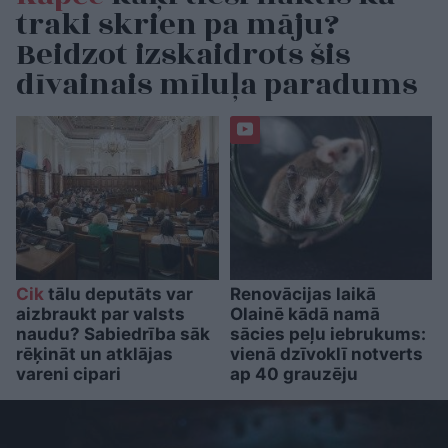
traki skrien pa māju?
Beidzot izskaidrots šis
dīvainais mīluļa paradums
Cik
tālu deputāts var
Renovācijas laikā
aizbraukt par valsts
Olainē kādā namā
naudu? Sabiedrība sāk
sācies peļu iebrukums:
rēķināt un atklājas
vienā dzīvoklī notverts
vareni cipari
ap 40 grauzēju