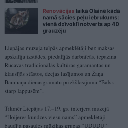
Renovācijas
laikā Olainē kādā
namā sācies peļu iebrukums:
vienā dzīvoklī notverts ap 40
grauzēju
Liepājas muzeja telpās apmeklētāji bez maksas
apskatīja izstādes, piedalījās darbnīcās, iepazina
Rucavas tradicionālās kultūras garamantas un
klausījās stāstos, dzejas lasījumos un Žaņa
Baumaņa dienasgrāmatu priekšlasījumā “Balss
starp lappusēm”.
Tikmēr Liepājas 17.–19. gs. interjera muzejā
“Hoijeres kundzes viesu nams” apmeklētāji
baudīja pasaules mūzikas grupas “UDUDU”