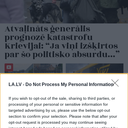
Atvaļināts ģenerālis
prognozē katastrofu
Krievijai: “Ja viņi izšķirtos
par šo politisko absurdu…”
LA.LV -
Do Not Process My Personal Information
If you wish to opt-out of the sale, sharing to third parties, or
processing of your personal or sensitive information for
targeted advertising by us, please use the below opt-out
Miljoni
iztērēti, skats uz
“Tikai bagātie izmanto
section to confirm your selection. Please note that after your
Vecrīgu ir, bet cilvēku
sabiedrisko
opt-out request is processed you may continue seeing
nav – kaut kas ir greizi
transportu?” Ģimene