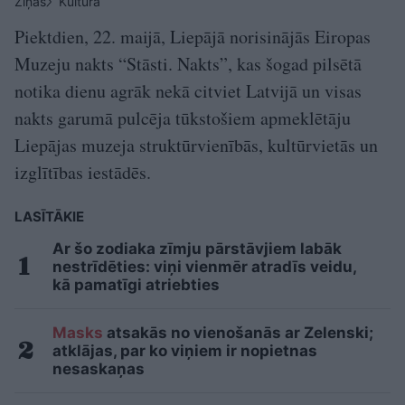
Ziņas
Kultūra
Piektdien, 22. maijā, Liepājā norisinājās Eiropas
Muzeju nakts “Stāsti. Nakts”, kas šogad pilsētā
notika dienu agrāk nekā citviet Latvijā un visas
nakts garumā pulcēja tūkstošiem apmeklētāju
Liepājas muzeja struktūrvienībās, kultūrvietās un
izglītības iestādēs.
LASĪTĀKIE
Ar šo zodiaka zīmju pārstāvjiem labāk
nestrīdēties: viņi vienmēr atradīs veidu,
kā pamatīgi atriebties
Masks
atsakās no vienošanās ar Zelenski;
atklājas, par ko viņiem ir nopietnas
nesaskaņas