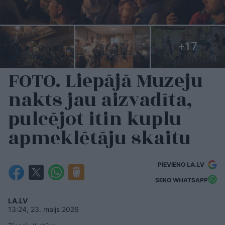
FOTO. Liepājā Muzeju
nakts jau aizvadīta,
pulcējot itin kuplu
apmeklētāju skaitu
PIEVIENO LA.LV
SEKO WHATSAPP
LA.LV
13:24, 23. maijs 2026