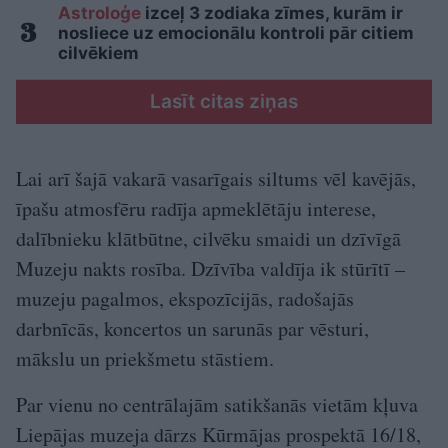
Astroloģe
izceļ 3 zodiaka zīmes, kurām ir
nosliece uz emocionālu kontroli pār citiem
cilvēkiem
Lasīt citas ziņas
Lai arī šajā vakarā vasarīgais siltums vēl kavējās,
īpašu atmosfēru radīja apmeklētāju interese,
dalībnieku klātbūtne, cilvēku smaidi un dzīvīgā
Muzeju nakts rosība. Dzīvība valdīja ik stūrītī –
muzeju pagalmos, ekspozīcijās, radošajās
darbnīcās, koncertos un sarunās par vēsturi,
mākslu un priekšmetu stāstiem.
Par vienu no centrālajām satikšanās vietām kļuva
Liepājas muzeja dārzs Kūrmājas prospektā 16/18,