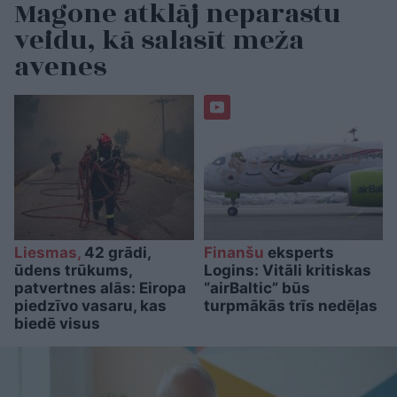
Magone atklāj neparastu
veidu, kā salasīt meža
avenes
Liesmas,
42 grādi,
Finanšu
eksperts
ūdens trūkums,
Logins: Vitāli kritiskas
patvertnes alās: Eiropa
“airBaltic” būs
piedzīvo vasaru, kas
turpmākās trīs nedēļas
biedē visus