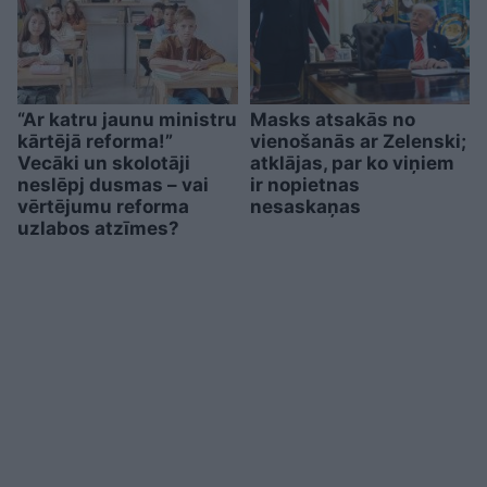
“Ar katru jaunu ministru
Masks atsakās no
kārtējā reforma!”
vienošanās ar Zelenski;
Vecāki un skolotāji
atklājas, par ko viņiem
neslēpj dusmas – vai
ir nopietnas
vērtējumu reforma
nesaskaņas
uzlabos atzīmes?