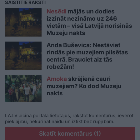
SAISTĪTIE RAKSTI
Nesēdi
mājās un dodies
izzināt nezināmo uz 246
vietām – visā Latvijā norisinās
Muzeju nakts
Anda Buševica: Nestāviet
rindās pie muzejiem pilsētas
centrā. Brauciet aiz tās
robežām!
Amoka
skrējienā cauri
muzejiem? Ko dod Muzeju
nakts
LA.LV aicina portāla lietotājus, rakstot komentārus, ievērot
pieklājību, nekurināt naidu un iztikt bez rupjībām.
Skatīt komentārus (1)