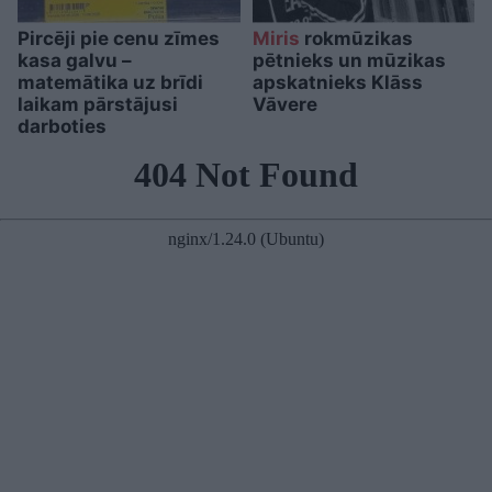
Pircēji pie cenu zīmes
Miris
rokmūzikas
kasa galvu –
pētnieks un mūzikas
matemātika uz brīdi
apskatnieks Klāss
laikam pārstājusi
Vāvere
darboties