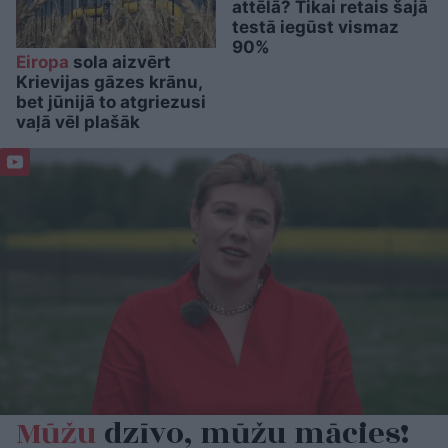
attēlā? Tikai retais šajā
testā iegūst vismaz
90%
Eiropa
sola aizvērt
Krievijas gāzes krānu,
bet jūnijā to atgriezusi
vaļā vēl plašāk
Mūžu
dzīvo, mūžu mācies!