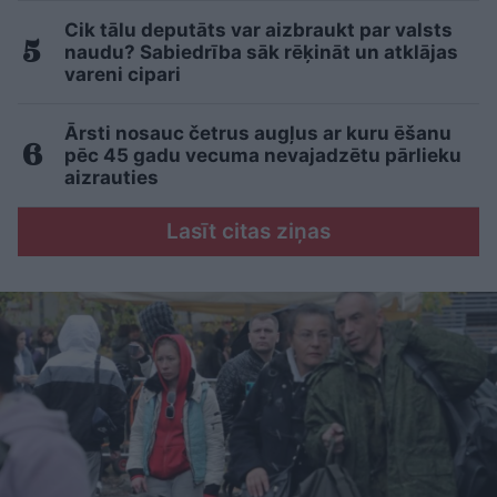
Cik tālu deputāts var aizbraukt par valsts
naudu? Sabiedrība sāk rēķināt un atklājas
vareni cipari
Ārsti nosauc četrus augļus ar kuru ēšanu
pēc 45 gadu vecuma nevajadzētu pārlieku
aizrauties
Lasīt citas ziņas