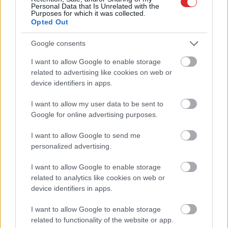
Personal Data that Is Unrelated with the
Purposes for which it was collected.
Opted Out
Google consents
I want to allow Google to enable storage
Atcelt
Ziņot
related to advertising like cookies on web or
device identifiers in apps.
Jūrā pie Bērzciema
Vai
būs jātaisa jauna
I want to allow my user data to be sent to
krīzes situācija – jahta
eID karte? LVRTC atbild
Google for online advertising purposes.
zaudējusi vadības
uz jautājumiem par
spējas; brīvprātīgie
gada beigās daļai
I want to allow Google to send me
steidz palīgā
sabiedrības
personalized advertising.
gaidāmajām
pārmaiņām
I want to allow Google to enable storage
related to analytics like cookies on web or
device identifiers in apps.
I want to allow Google to enable storage
related to functionality of the website or app.