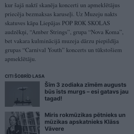
kur šajā naktī skanēja koncerti un apmeklētājus
priecēja bezmaksas karuseļi. Uz Muzeju nakts
skatuves kāpa Liepājas POP ROK SKOLAS
audzēkņi, “Amber Strings”, grupa “Nova Koma”,
bet vakara kulminācijā muzeja dārzu piepildīja
grupas “Carnival Youth” koncerts un tūkstošiem
apmeklētāju.
CITI ŠOBRĪD LASA
Šīm 3 zodiaka zīmēm augusts
būs īsts murgs – esi gatavs jau
tagad!
Miris rokmūzikas pētnieks un
mūzikas apskatnieks Klāss
Vāvere