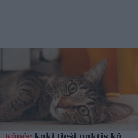
Kāpēc
kaķi tieši naktīs kā