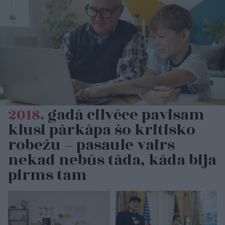
2018.
gadā cilvēce pavisam
klusi pārkāpa šo kritisko
robežu – pasaule vairs
nekad nebūs tāda, kāda bija
pirms tam