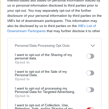
interest-based ads based on personal information utilized by
ar jauno promenādi
gribēja pavizināties ar
us or personal information disclosed to third parties prior to
vilcienu, bet biļešu
your opt-out. You may separately opt-out of the further
cena lika pārdomāt
disclosure of your personal information by third parties on the
IAB’s list of downstream participants. This information may
also be disclosed by us to third parties on the
IAB’s List of
Downstream Participants
that may further disclose it to other
third parties.
Please note that this website/app uses one or more Google
Personal Data Processing Opt Outs
services and may gather and store information including but
not limited to your visit or usage behaviour. You may click to
I want to opt-out of the Sharing of my
personal data.
grant or deny consent to Google and its third-party tags to
Opted In
use your data for below specified purposes in below Google
consent section.
I want to opt-out of the Sale of my
Personal Data.
Opted In
Šīm 3 zodiaka zīmēm
I want to opt-out of processing my
Personal Data for Targeted Advertising.
augusts būs īsts murgs – esi
Opted In
gatavs jau tagad!
I want to opt-out of Collection, Use,
Retention, Sale, and/or Sharing of my