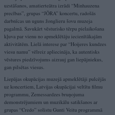
uzstāšanos, amatierteātra izrādi “Minhauzena
precības”, grupas “JŌRA” koncertu, radošās
darbnīcas un uguns žonglieru šovu muzeja
pagalmā. Savukārt vēsturisko tērpu pielaikošana
kļuva par vienu no apmeklētāju iecienītākajām
aktivitātēm. Lielā interese par “Hoijeres kundzes
viesu namu” vēlreiz apliecināja, ka autentisks
vēstures piedzīvojums aizrauj gan liepājniekus,
gan pilsētas viesus.
Liepājas okupācijas muzejā apmeklētāji pulcējās
uz koncertiem, Latvijas okupācijai veltītu filmu
programmu, Zemessardzes bruņojuma
demonstrējumiem un muzikālu satikšanos ar
grupas “Credo” solistu Gunti Veitu programmā