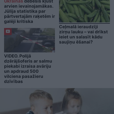
Ukrainas
debesis kļūst
arvien ievainojamākas.
Jūlija statistika par
pārtvertajām raķetēm ir
galēji kritiska
Ceļmalā ieraudzīji
zirņu lauku – vai drīkst
ieiet un salasīt kādu
saujiņu ēšanai?
VIDEO. Polijā
dzērājšoferis ar salmu
piekabi izraisa avāriju
un apdraud 500
vilciena pasažieru
dzīvības