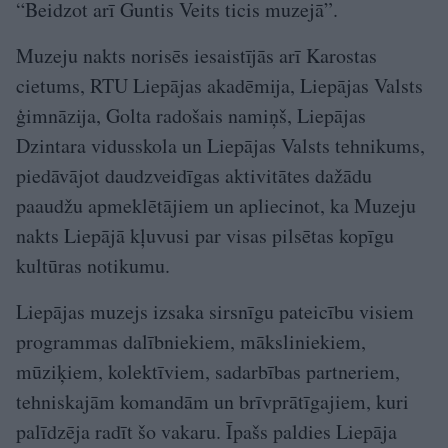
“Beidzot arī Guntis Veits ticis muzejā”.
Muzeju nakts norisēs iesaistījās arī Karostas
cietums, RTU Liepājas akadēmija, Liepājas Valsts
ģimnāzija, Golta radošais namiņš, Liepājas
Dzintara vidusskola un Liepājas Valsts tehnikums,
piedāvājot daudzveidīgas aktivitātes dažādu
paaudžu apmeklētājiem un apliecinot, ka Muzeju
nakts Liepājā kļuvusi par visas pilsētas kopīgu
kultūras notikumu.
Liepājas muzejs izsaka sirsnīgu pateicību visiem
programmas dalībniekiem, māksliniekiem,
mūziķiem, kolektīviem, sadarbības partneriem,
tehniskajām komandām un brīvprātīgajiem, kuri
palīdzēja radīt šo vakaru. Īpašs paldies Liepāja