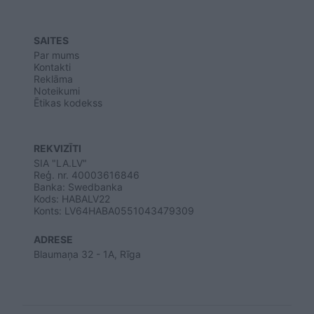
SAITES
Par mums
Kontakti
Reklāma
Noteikumi
Ētikas kodekss
REKVIZĪTI
SIA "LA.LV"
Reģ. nr. 40003616846
Banka: Swedbanka
Kods: HABALV22
Konts: LV64HABA0551043479309
ADRESE
Blaumaņa 32 - 1A, Rīga