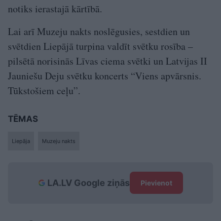
notiks ierastajā kārtībā.
Lai arī Muzeju nakts noslēgusies, sestdien un
svētdien Liepājā turpina valdīt svētku rosība –
pilsētā norisinās Līvas ciema svētki un Latvijas II
Jauniešu Deju svētku koncerts “Viens apvārsnis.
Tūkstošiem ceļu”.
TĒMAS
Liepāja
Muzeju nakts
LA.LV Google ziņās
Pievienot