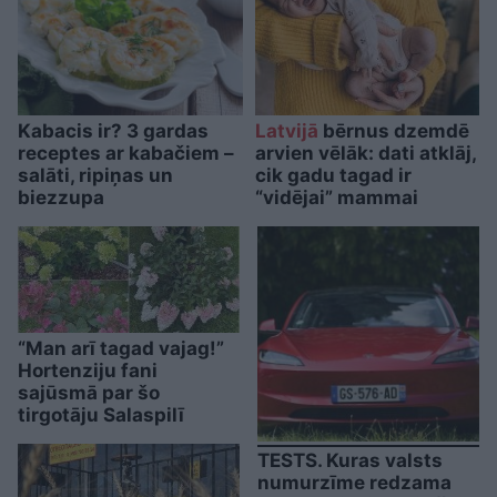
Kabacis ir? 3 gardas
Latvijā
bērnus dzemdē
receptes ar kabačiem –
arvien vēlāk: dati atklāj,
salāti, ripiņas un
cik gadu tagad ir
biezzupa
“vidējai” mammai
“Man arī tagad vajag!”
Hortenziju fani
sajūsmā par šo
tirgotāju Salaspilī
TESTS. Kuras valsts
numurzīme redzama