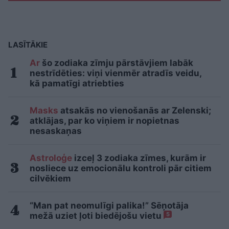
LASĪTĀKIE
Ar
šo zodiaka zīmju pārstāvjiem labāk
nestrīdēties: viņi vienmēr atradīs veidu,
kā pamatīgi atriebties
Masks
atsakās no vienošanās ar Zelenski;
atklājas, par ko viņiem ir nopietnas
nesaskaņas
Astroloģe
izceļ 3 zodiaka zīmes, kurām ir
nosliece uz emocionālu kontroli pār citiem
cilvēkiem
“Man pat neomulīgi palika!” Sēņotāja
mežā uziet ļoti biedējošu vietu
5