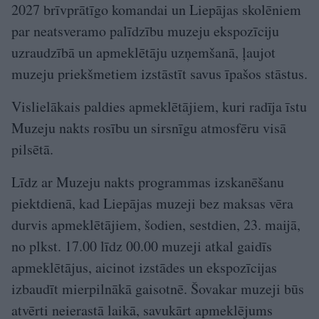
2027 brīvprātīgo komandai un Liepājas skolēniem
par neatsveramo palīdzību muzeju ekspozīciju
uzraudzībā un apmeklētāju uzņemšanā, ļaujot
muzeju priekšmetiem izstāstīt savus īpašos stāstus.
Vislielākais paldies apmeklētājiem, kuri radīja īstu
Muzeju nakts rosību un sirsnīgu atmosfēru visā
pilsētā.
Līdz ar Muzeju nakts programmas izskanēšanu
piektdienā, kad Liepājas muzeji bez maksas vēra
durvis apmeklētājiem, šodien, sestdien, 23. maijā,
no plkst. 17.00 līdz 00.00 muzeji atkal gaidīs
apmeklētājus, aicinot izstādes un ekspozīcijas
izbaudīt mierpilnākā gaisotnē. Šovakar muzeji būs
atvērti neierastā laikā, savukārt apmeklējums