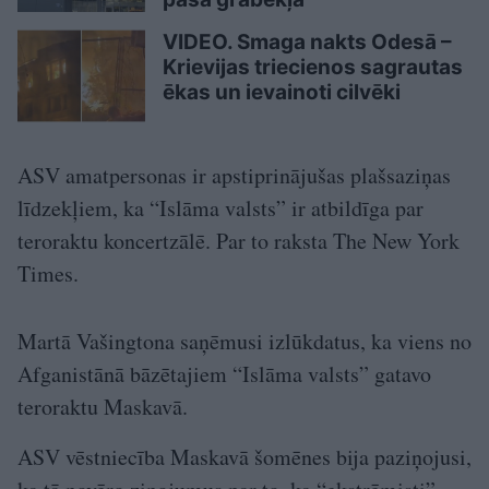
VIDEO. Smaga nakts Odesā –
Krievijas triecienos sagrautas
ēkas un ievainoti cilvēki
ASV amatpersonas ir apstiprinājušas plašsaziņas
līdzekļiem, ka “Islāma valsts” ir atbildīga par
teroraktu koncertzālē. Par to raksta The New York
Times.
Martā Vašingtona saņēmusi izlūkdatus, ka viens no
Afganistānā bāzētajiem “Islāma valsts” gatavo
teroraktu Maskavā.
ASV vēstniecība Maskavā šomēnes bija paziņojusi,