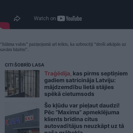
“Islāma valsts” paziņojumā arī teikts, ka uzbrucēji “droši atkāpās uz
savām bāzēm”.
CITI ŠOBRĪD LASA
Traģēdija,
kas pirms septiņiem
gadiem satricināja Latviju:
mājdzemdību lietā stājies
spēkā cietumsods
Šo kļūdu var pieļaut daudzi!
Pēc “Maxima” apmeklējuma
klients brīdina citus
autovadītājus neuzkāpt uz tā
paša grābekļa