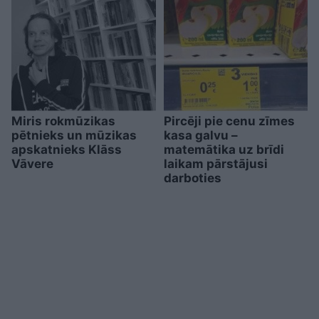
Miris rokmūzikas
Pircēji pie cenu zīmes
pētnieks un mūzikas
kasa galvu –
apskatnieks Klāss
matemātika uz brīdi
Vāvere
laikam pārstājusi
darboties