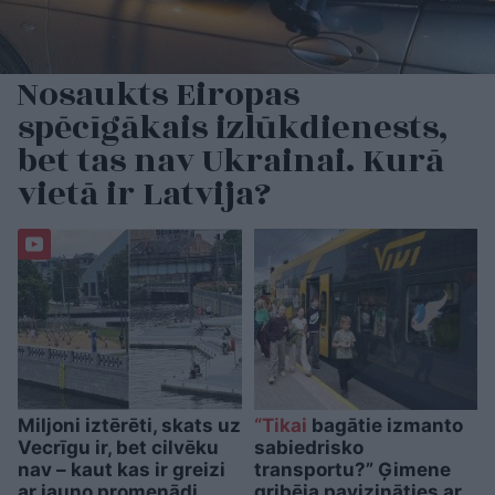
Nosaukts Eiropas
spēcīgākais izlūkdienests,
bet tas nav Ukrainai. Kurā
vietā ir Latvija?
Miljoni iztērēti, skats uz
“Tikai
bagātie izmanto
Vecrīgu ir, bet cilvēku
sabiedrisko
nav – kaut kas ir greizi
transportu?” Ģimene
ar jauno promenādi
gribēja pavizināties ar