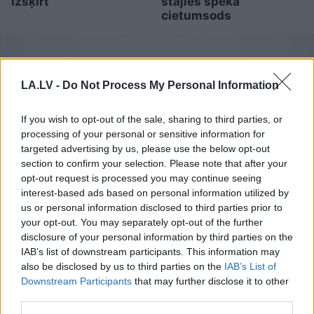
izšķirt
stājies spēkā
cietumsods
LA.LV -
Do Not Process My Personal Information
If you wish to opt-out of the sale, sharing to third parties, or
processing of your personal or sensitive information for
targeted advertising by us, please use the below opt-out
section to confirm your selection. Please note that after your
opt-out request is processed you may continue seeing
interest-based ads based on personal information utilized by
us or personal information disclosed to third parties prior to
your opt-out. You may separately opt-out of the further
Šo
kļūdu var pieļaut daudzi!
disclosure of your personal information by third parties on the
Pēc “Maxima”
IAB’s list of downstream participants. This information may
apmeklējuma klients
also be disclosed by us to third parties on the
IAB’s List of
Downstream Participants
that may further disclose it to other
brīdina citus autovadītājus
third parties.