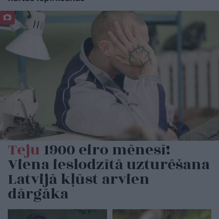
Teju
1900 eiro mēnesī!
Viena ieslodzītā uzturēšana
Latvijā kļūst arvien
dārgāka