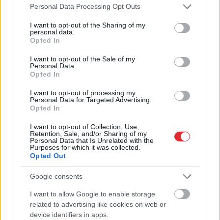
neuzkāpt uz tā paša
Please note that this website/app uses one or more Google
Personal Data Processing Opt Outs
grābekļa
services and may gather and store information including but
not limited to your visit or usage behaviour. You may click to
I want to opt-out of the Sharing of my
personal data.
grant or deny consent to Google and its third-party tags to
Opted In
use your data for below specified purposes in below Google
consent section.
I want to opt-out of the Sale of my
Personal Data.
Opted In
I want to opt-out of processing my
Personal Data for Targeted Advertising.
Opted In
I want to opt-out of Collection, Use,
Bez diploma, darba un
FOTO. “Vai tas ir
Retention, Sale, and/or Sharing of my
izbijis slepkava!? Vai
normāli?” Guntars
Personal Data that Is Unrelated with the
tiešām jebkurš var
veikalā nopērk tomātu,
Purposes for which it was collected.
Opted Out
kandidēt Saeimas
taču, pārgriežot to uz
vēlēšanās, skaidro
pusēm, viņu sagaida
advokāts
pārsteigums
Google consents
I want to allow Google to enable storage
Atcelt
Ziņot
related to advertising like cookies on web or
device identifiers in apps.