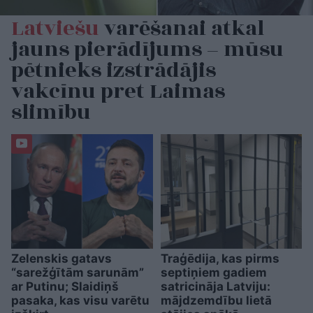
Latviešu
varēšanai atkal
jauns pierādījums – mūsu
pētnieks izstrādājis
vakcīnu pret Laimas
slimību
Zelenskis gatavs
Traģēdija, kas pirms
“sarežģītām sarunām”
septiņiem gadiem
ar Putinu; Slaidiņš
satricināja Latviju:
pasaka, kas visu varētu
mājdzemdību lietā