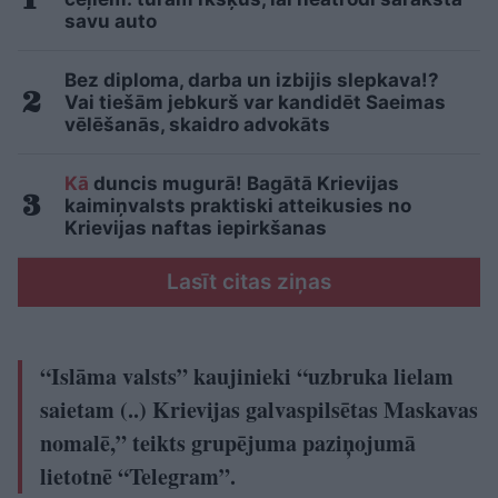
savu auto
Bez diploma, darba un izbijis slepkava!?
Vai tiešām jebkurš var kandidēt Saeimas
vēlēšanās, skaidro advokāts
Kā
duncis mugurā! Bagātā Krievijas
kaimiņvalsts praktiski atteikusies no
Krievijas naftas iepirkšanas
Lasīt citas ziņas
“Islāma valsts” kaujinieki “uzbruka lielam
saietam (..) Krievijas galvaspilsētas Maskavas
nomalē,” teikts grupējuma paziņojumā
lietotnē “Telegram”.