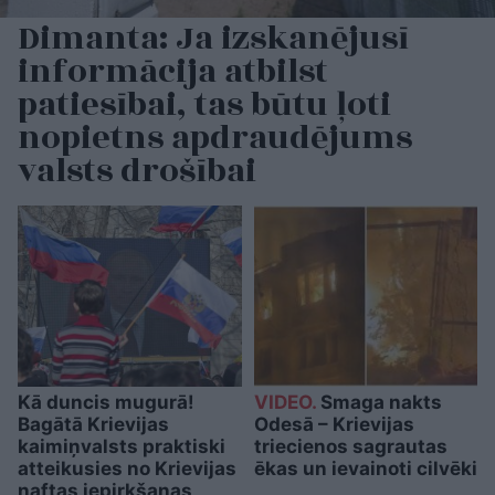
Dimanta: Ja izskanējusī
informācija atbilst
patiesībai, tas būtu ļoti
nopietns apdraudējums
valsts drošībai
Kā duncis mugurā!
VIDEO.
Smaga nakts
Bagātā Krievijas
Odesā – Krievijas
kaimiņvalsts praktiski
triecienos sagrautas
atteikusies no Krievijas
ēkas un ievainoti cilvēki
naftas iepirkšanas