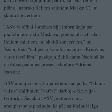
ka tā novēro ziņojumus par to, ka “ekstrēmisti”
plāno “uzbrukt lieliem saietiem Maskavā”, tai
skaitā koncertiem.
“ASV valdībai šomēnes bija informācija par
plānotu teroraktu Maskavā, potenciāli uzbrūkot
lieliem saietiem, tai skaitā koncertiem,” un
Vašingtona “dalījās ar šo informāciju ar Krievijas
varas iestādēm,” paziņoja Baltā nama Nacionālās
drošības padomes preses sekretāre Adriena
Vatsone.
ASV amatpersona žurnālistiem sacīja, ka “Islāma
valsts” dalībnieki “aktīvi” darbojas Krievijas
teritorijā. Savukārt ASV pretterorisma
amatpersonas paziņoja, ka pēc salīdzinoši ilga