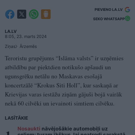
PIEVIENO LA.LV
SEKO WHATSAPP
LA.LV
8:05, 23. marts 2024
Ziņas
Ārzemēs
Teroristu grupējums “Islāma valsts” ir uzņēmies
atbildību par piektdien notikušo apšaudi un
ugunsgrēku netālu no Maskavas esošajā
koncertzālē “Krokus Siti Holl”, kur saskaņā ar
Krievijas varas iestāžu ziņām gājuši bojā vairāk
nekā 60 cilvēki un ievainoti simtiem cilvēku.
LASĪTĀKIE
Nosaukti
nāvējošākie automobiļi uz
ceļiem: turam īkšķus, lai neatrodi sarakstā