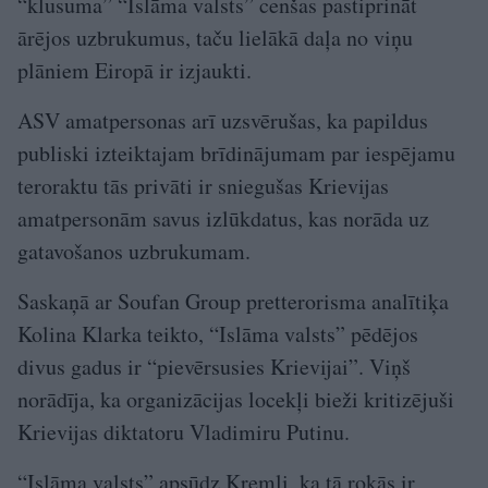
“klusuma” “Islāma valsts” cenšas pastiprināt
ārējos uzbrukumus, taču lielākā daļa no viņu
plāniem Eiropā ir izjaukti.
ASV amatpersonas arī uzsvērušas, ka papildus
publiski izteiktajam brīdinājumam par iespējamu
teroraktu tās privāti ir sniegušas Krievijas
amatpersonām savus izlūkdatus, kas norāda uz
gatavošanos uzbrukumam.
Saskaņā ar Soufan Group pretterorisma analītiķa
Kolina Klarka teikto, “Islāma valsts” pēdējos
divus gadus ir “pievērsusies Krievijai”. Viņš
norādīja, ka organizācijas locekļi bieži kritizējuši
Krievijas diktatoru Vladimiru Putinu.
“Islāma valsts” apsūdz Kremli, ka tā rokās ir