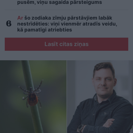
pusēm, viņu sagaida pārsteigums
Ar
šo zodiaka zīmju pārstāvjiem labāk
nestrīdēties: viņi vienmēr atradīs veidu,
kā pamatīgi atriebties
Lasīt citas ziņas