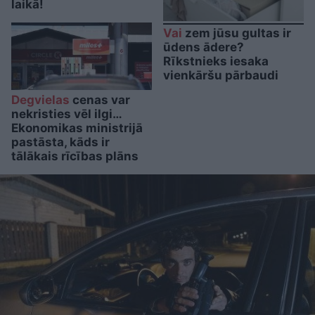
laikā!
Vai
zem jūsu gultas ir
ūdens ādere?
Rīkstnieks iesaka
vienkāršu pārbaudi
Degvielas
cenas var
nekristies vēl ilgi…
Ekonomikas ministrijā
pastāsta, kāds ir
tālākais rīcības plāns