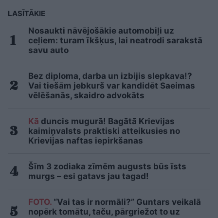
LASĪTĀKIE
Nosaukti nāvējošākie automobiļi uz
ceļiem: turam īkšķus, lai neatrodi sarakstā
savu auto
Bez diploma, darba un izbijis slepkava!?
Vai tiešām jebkurš var kandidēt Saeimas
vēlēšanās, skaidro advokāts
Kā
duncis mugurā! Bagātā Krievijas
kaimiņvalsts praktiski atteikusies no
Krievijas naftas iepirkšanas
Šīm 3 zodiaka zīmēm augusts būs īsts
murgs – esi gatavs jau tagad!
FOTO.
“Vai tas ir normāli?” Guntars veikalā
nopērk tomātu, taču, pārgriežot to uz