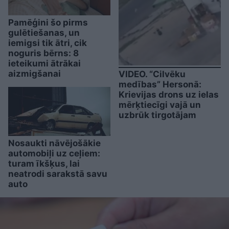
Pamēģini šo pirms
gulētiešanas, un
iemigsi tik ātri, cik
noguris bērns: 8
ieteikumi ātrākai
aizmigšanai
VIDEO. “Cilvēku
medības” Hersonā:
Krievijas drons uz ielas
mērķtiecīgi vajā un
uzbrūk tirgotājam
Nosaukti nāvējošākie
automobiļi uz ceļiem:
turam īkšķus, lai
neatrodi sarakstā savu
auto