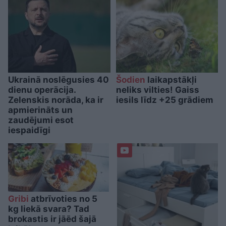
Ukrainā noslēgusies 40
Šodien
laikapstākļi
dienu operācija.
neliks vilties! Gaiss
Zelenskis norāda, ka ir
iesils līdz +25 grādiem
apmierināts un
zaudējumi esot
iespaidīgi
Gribi
atbrīvoties no 5
kg liekā svara? Tad
brokastis ir jāēd šajā