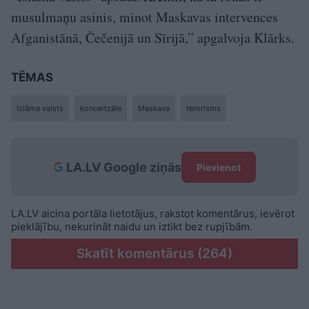
musulmaņu asinis, minot Maskavas intervences
Afganistānā, Čečenijā un Sīrijā,” apgalvoja Klārks.
TĒMAS
Islāma valsts
koncertzāle
Maskava
terorisms
LA.LV Google ziņās
Pievienot
LA.LV aicina portāla lietotājus, rakstot komentārus, ievērot
pieklājību, nekurināt naidu un iztikt bez rupjībām.
Skatīt komentārus (264)