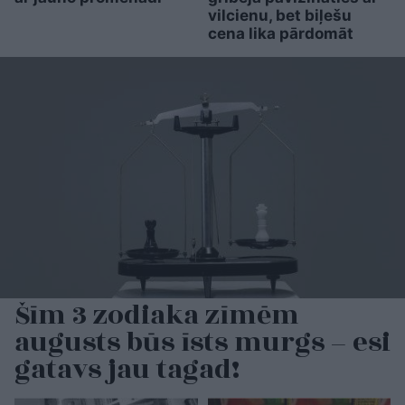
vilcienu, bet biļešu
cena lika pārdomāt
Šīm 3 zodiaka zīmēm
augusts būs īsts murgs – esi
gatavs jau tagad!