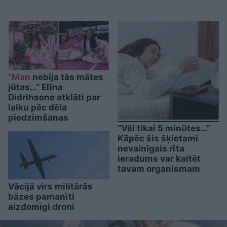
“Man
nebija tās mātes
jūtas…” Elīna
Didrihsone atklāti par
laiku pēc dēla
piedzimšanas
“Vēl tikai 5 minūtes…”
Kāpēc šis šķietami
nevainīgais rīta
ieradums var kaitēt
tavam organismam
Vācijā virs militārās
bāzes pamanīti
aizdomīgi droni