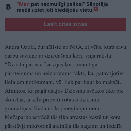
“Man
pat neomulīgi palika!” Sēņotāja
mežā uziet ļoti biedējošu vietu
5
Lasīt citas ziņas
Andra Ozola, žurnāliste no NRA, cilvēks, kurš savu
darbu savieno ar dziedāšanu korī, viņa raksta:
“Dziedu parastā Latvijas korī, man bija
pārsteigums un neizprotams fakts, ka, gatavojoties
lielajam notikumam, vēl liek par kaut ko maksāt.
Atminos, ka pagājušajos Dziesmu svētkos tiku pie
skaistās, ar zilu prievīti rotātās dziesmu
grāmatiņas. Kādā no kopmēģinājumiem
Mežaparka estrādē tās tika atrastas kastē un kora
pārstāvji mikrofonā aicināja tās saņemt un izdalīt