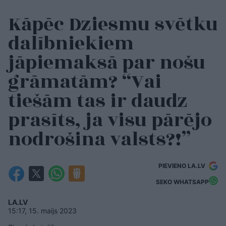
Kāpēc Dziesmu svētku
dalībniekiem
jāpiemaksā par nošu
grāmatām? “Vai
tiešām tas ir daudz
prasīts, ja visu pārējo
nodrošina valsts?!”
PIEVIENO LA.LV
SEKO WHATSAPP
LA.LV
15:17, 15. maijs 2023