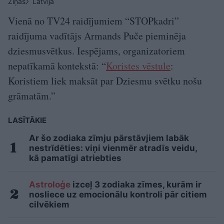
Ziņas
Latvijā
Vienā no TV24 raidījumiem “STOPkadri”
raidījuma vadītājs Armands Puče pieminēja
dziesmusvētkus. Iespējams, organizatoriem
nepatīkamā kontekstā: “
Koristes vēstule
:
Koristiem liek maksāt par Dziesmu svētku nošu
grāmatām.”
LASĪTĀKIE
Ar šo zodiaka zīmju pārstāvjiem labāk
nestrīdēties: viņi vienmēr atradīs veidu,
kā pamatīgi atriebties
Astroloģe
izceļ 3 zodiaka zīmes, kurām ir
nosliece uz emocionālu kontroli pār citiem
cilvēkiem