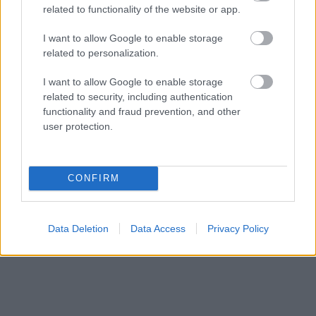
related to functionality of the website or app.
I want to allow Google to enable storage
related to personalization.
I want to allow Google to enable storage
related to security, including authentication
“Man
arī tagad vajag!”
Astroloģe izceļ 3
functionality and fraud prevention, and other
Hortenziju fani sajūsmā
zodiaka zīmes, kurām ir
user protection.
par šo tirgotāju
nosliece uz emocionālu
Salaspilī
kontroli pār citiem
cilvēkiem
CONFIRM
Data Deletion
Data Access
Privacy Policy