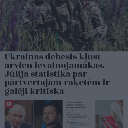
Ukrainas debesis kļūst
arvien ievainojamākas.
Jūlija statistika par
pārtvertajām raķetēm ir
galēji kritiska