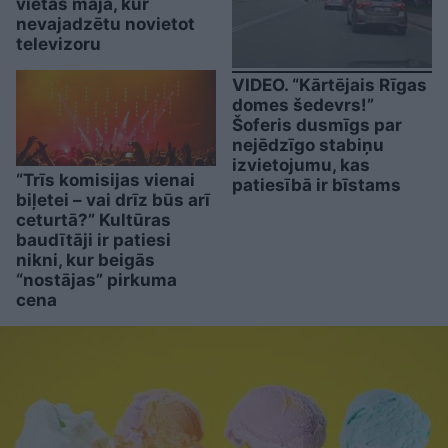
vietas mājā, kur
nevajadzētu novietot
televizoru
VIDEO. “Kārtējais Rīgas
domes šedevrs!”
Šoferis dusmīgs par
nejēdzīgo stabiņu
izvietojumu, kas
“Trīs komisijas vienai
patiesībā ir bīstams
biļetei – vai drīz būs arī
ceturtā?” Kultūras
baudītāji ir patiesi
nikni, kur beigās
“nostājas” pirkuma
cena