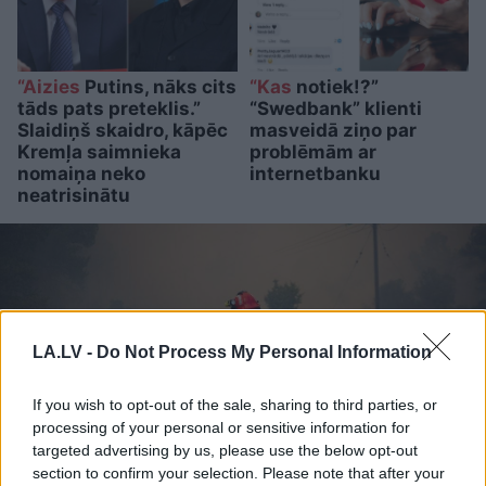
“Aizies
Putins, nāks cits
“Kas
notiek!?”
tāds pats preteklis.”
“Swedbank” klienti
Slaidiņš skaidro, kāpēc
masveidā ziņo par
Kremļa saimnieka
problēmām ar
nomaiņa neko
internetbanku
neatrisinātu
LA.LV -
Do Not Process My Personal Information
If you wish to opt-out of the sale, sharing to third parties, or
processing of your personal or sensitive information for
targeted advertising by us, please use the below opt-out
section to confirm your selection. Please note that after your