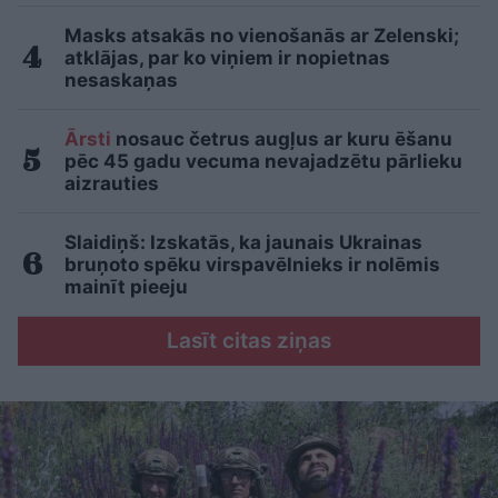
Masks atsakās no vienošanās ar Zelenski;
atklājas, par ko viņiem ir nopietnas
nesaskaņas
Ārsti
nosauc četrus augļus ar kuru ēšanu
pēc 45 gadu vecuma nevajadzētu pārlieku
aizrauties
Slaidiņš: Izskatās, ka jaunais Ukrainas
bruņoto spēku virspavēlnieks ir nolēmis
mainīt pieeju
Lasīt citas ziņas