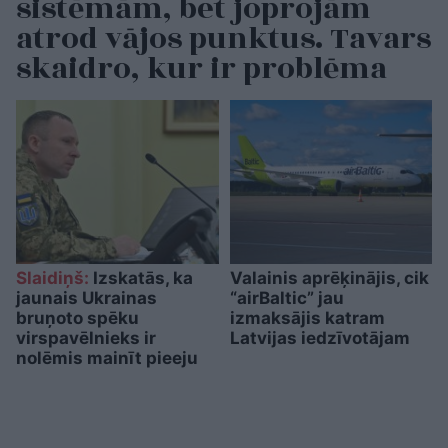
sistēmām, bet joprojām
atrod vājos punktus. Tavars
skaidro, kur ir problēma
Slaidiņš:
Izskatās, ka
Valainis aprēķinājis, cik
jaunais Ukrainas
“airBaltic” jau
bruņoto spēku
izmaksājis katram
virspavēlnieks ir
Latvijas iedzīvotājam
nolēmis mainīt pieeju