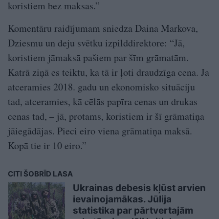
koristiem bez maksas.”
Komentāru raidījumam sniedza Daina Markova,
Dziesmu un deju svētku izpilddirektore: “Jā,
koristiem jāmaksā pašiem par šīm grāmatām.
Katrā ziņā es teiktu, ka tā ir ļoti draudzīga cena. Ja
atceramies 2018. gadu un ekonomisko situāciju
tad, atceramies, kā cēlās papīra cenas un drukas
cenas tad, – jā, protams, koristiem ir šī grāmatiņa
jāiegādājas. Pieci eiro viena grāmatiņa maksā.
Kopā tie ir 10 eiro.”
CITI ŠOBRĪD LASA
Ukrainas debesis kļūst arvien
ievainojamākas. Jūlija
statistika par pārtvertajām