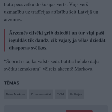
būtu pēcsvētku diskusijas vērts. Viņs vērš
uzmanību uz tradīcijas attīstību šeit Latvijā un
ārzemēs.
Ārzemēs cilvēki grib dziedāt un tur viņi paši
ieguldās tik daudz, cik vajag, ja vēlas dziedāt
diasporas svētkos.
“Šobrīd ir tā, ka valsts sedz būtībā lielāko daļu
svētku izmaksum” vēlreiz akcentē Markova.
TĒMAS
Daina Markova
Dziesmu svētki
TV24
Uz līnijas