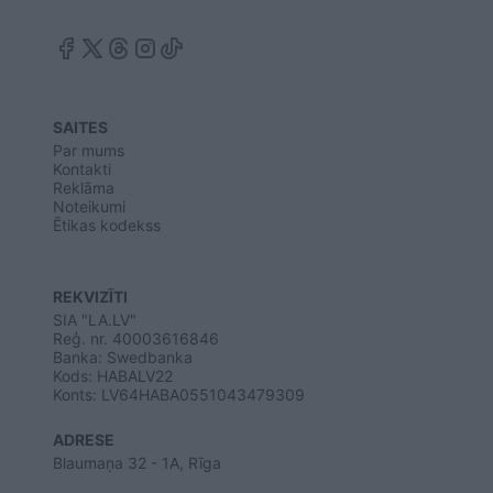
SAITES
Par mums
Kontakti
Reklāma
Noteikumi
Ētikas kodekss
REKVIZĪTI
SIA "LA.LV"
Reģ. nr. 40003616846
Banka: Swedbanka
Kods: HABALV22
Konts: LV64HABA0551043479309
ADRESE
Blaumaņa 32 - 1A, Rīga