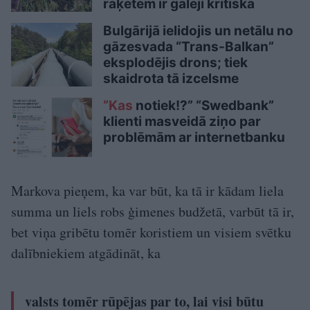
raķetēm ir galēji kritiska
Bulgārijā ielidojis un netālu no
gāzesvada “Trans-Balkan”
eksplodējis drons; tiek
skaidrota tā izcelsme
“Kas
notiek!?” “Swedbank”
klienti masveidā ziņo par
problēmām ar internetbanku
Markova pieņem, ka var būt, ka tā ir kādam liela
summa un liels robs ģimenes budžetā, varbūt tā ir,
bet viņa gribētu tomēr koristiem un visiem svētku
dalībniekiem atgādināt, ka
valsts tomēr rūpējas par to, lai visi būtu