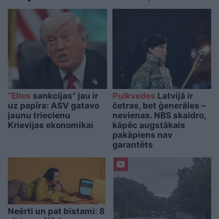
“Elles
sankcijas” jau ir
Pulkvedes
Latvijā ir
uz papīra: ASV gatavo
četras, bet ģenerāles –
jaunu triecienu
nevienas. NBS skaidro,
Krievijas ekonomikai
kāpēc augstākais
pakāpiens nav
garantēts
Neērti un pat bīstami: 8