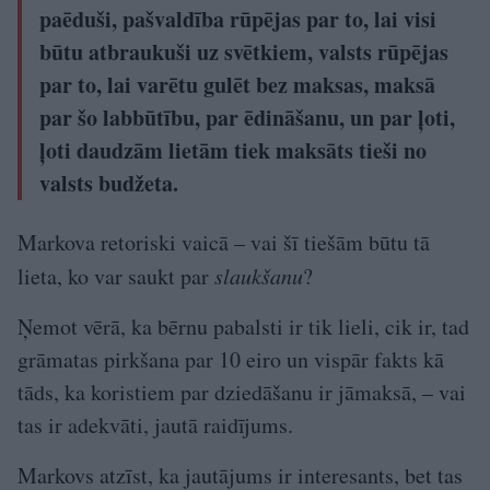
paēduši, pašvaldība rūpējas par to, lai visi
būtu atbraukuši uz svētkiem, valsts rūpējas
par to, lai varētu gulēt bez maksas, maksā
par šo labbūtību, par ēdināšanu, un par ļoti,
ļoti daudzām lietām tiek maksāts tieši no
valsts budžeta.
Markova retoriski vaicā – vai šī tiešām būtu tā
lieta, ko var saukt par
slaukšanu
?
Ņemot vērā, ka bērnu pabalsti ir tik lieli, cik ir, tad
grāmatas pirkšana par 10 eiro un vispār fakts kā
tāds, ka koristiem par dziedāšanu ir jāmaksā, – vai
tas ir adekvāti, jautā raidījums.
Markovs atzīst, ka jautājums ir interesants, bet tas