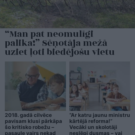
“Man pat neomulīgi
palika!” Sēņotāja mežā
uziet ļoti biedējošu vietu
2018. gadā cilvēce
“Ar katru jaunu ministru
pavisam klusi pārkāpa
kārtējā reforma!”
šo kritisko robežu –
Vecāki un skolotāji
pasaule vairs nekad
neslēpj dusmas – vai