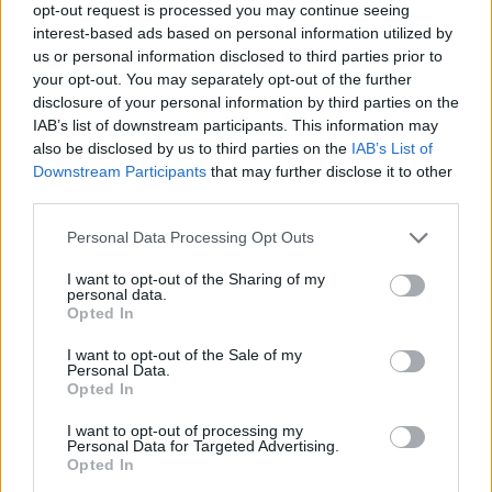
opt-out request is processed you may continue seeing
Liesmas, 42 grādi, ūdens
interest-based ads based on personal information utilized by
us or personal information disclosed to third parties prior to
trūkums, patvertnes alās:
your opt-out. You may separately opt-out of the further
Eiropa piedzīvo vasaru, kas
disclosure of your personal information by third parties on the
IAB’s list of downstream participants. This information may
biedē visus
also be disclosed by us to third parties on the
IAB’s List of
Downstream Participants
that may further disclose it to other
third parties.
Please note that this website/app uses one or more Google
Personal Data Processing Opt Outs
services and may gather and store information including but
not limited to your visit or usage behaviour. You may click to
I want to opt-out of the Sharing of my
personal data.
grant or deny consent to Google and its third-party tags to
Opted In
use your data for below specified purposes in below Google
consent section.
I want to opt-out of the Sale of my
Personal Data.
Opted In
TESTS. Kuras valsts
Mūžu
dzīvo, mūžu
numurzīme redzama
mācies! Magone atklāj
I want to opt-out of processing my
attēlā? Tikai retais šajā
neparastu veidu, kā
Personal Data for Targeted Advertising.
testā iegūst vismaz
salasīt meža avenes
Opted In
90%