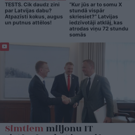
TESTS. Cik daudz zini
“Kur jūs ar to somu X
par Latvijas dabu?
stundā vispār
Atpazīsti kokus, augus
skriesiet?” Latvijas
un putnus attēlos!
iedzīvotāji atklāj, kas
atrodas viņu 72 stundu
somās
Simtiem
miljonu IT