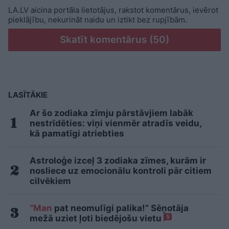
LA.LV aicina portāla lietotājus, rakstot komentārus, ievērot
pieklājību, nekurināt naidu un iztikt bez rupjībām.
Skatīt komentārus (50)
LASĪTĀKIE
Ar šo zodiaka zīmju pārstāvjiem labāk
nestrīdēties: viņi vienmēr atradīs veidu,
kā pamatīgi atriebties
Astroloģe izceļ 3 zodiaka zīmes, kurām ir
nosliece uz emocionālu kontroli pār citiem
cilvēkiem
“Man
pat neomulīgi palika!” Sēņotāja
mežā uziet ļoti biedējošu vietu
5