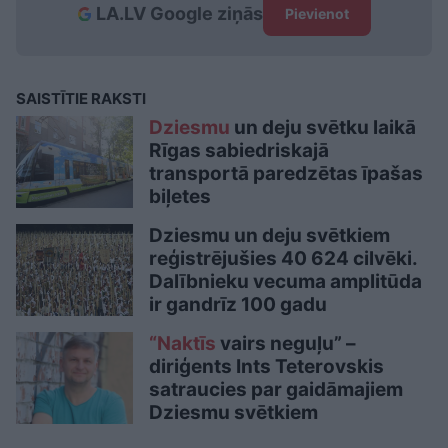
LA.LV Google ziņās
Pievienot
SAISTĪTIE RAKSTI
Dziesmu
un deju svētku laikā
Rīgas sabiedriskajā
transportā paredzētas īpašas
biļetes
Dziesmu un deju svētkiem
reģistrējušies 40 624 cilvēki.
Dalībnieku vecuma amplitūda
ir gandrīz 100 gadu
“Naktīs
vairs neguļu” –
diriģents Ints Teterovskis
satraucies par gaidāmajiem
Dziesmu svētkiem