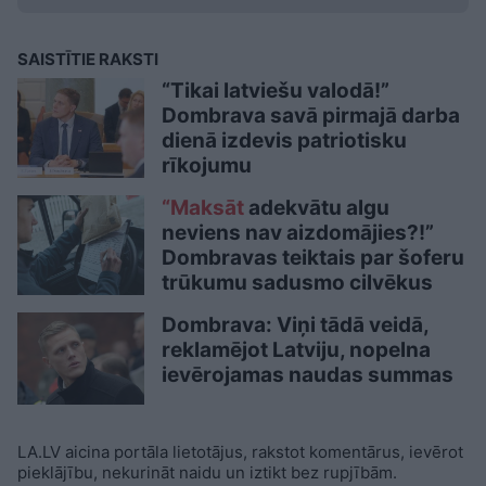
SAISTĪTIE RAKSTI
“Tikai latviešu valodā!”
Dombrava savā pirmajā darba
dienā izdevis patriotisku
rīkojumu
“Maksāt
adekvātu algu
neviens nav aizdomājies?!”
Dombravas teiktais par šoferu
trūkumu sadusmo cilvēkus
Dombrava: Viņi tādā veidā,
reklamējot Latviju, nopelna
ievērojamas naudas summas
LA.LV aicina portāla lietotājus, rakstot komentārus, ievērot
pieklājību, nekurināt naidu un iztikt bez rupjībām.