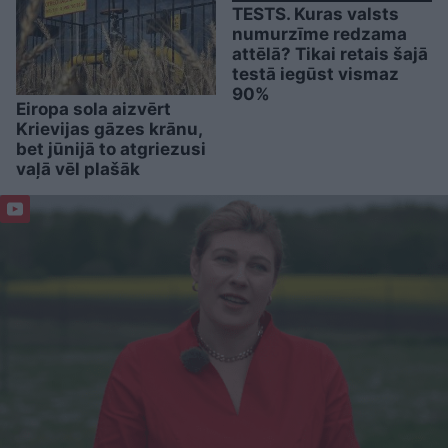
TESTS. Kuras valsts
numurzīme redzama
attēlā? Tikai retais šajā
testā iegūst vismaz
90%
Eiropa sola aizvērt
Krievijas gāzes krānu,
bet jūnijā to atgriezusi
vaļā vēl plašāk