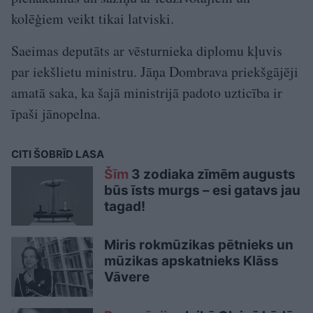
kolēģiem veikt tikai latviski.
Saeimas deputāts ar vēsturnieka diplomu kļuvis
par iekšlietu ministru. Jāņa Dombrava priekšgājēji
amatā saka, ka šajā ministrijā padoto uzticība ir
īpaši jānopelna.
CITI ŠOBRĪD LASA
Šīm
3 zodiaka zīmēm augusts
būs īsts murgs – esi gatavs jau
tagad!
Miris rokmūzikas pētnieks un
mūzikas apskatnieks Klāss
Vāvere