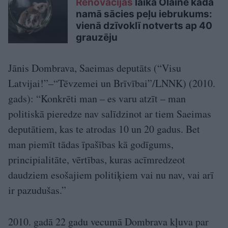
Renovācijas
laikā Olainē kādā
namā sācies peļu iebrukums:
vienā dzīvoklī notverts ap 40
grauzēju
Jānis Dombrava, Saeimas deputāts (“Visu
Latvijai!”–“Tēvzemei un Brīvībai”/LNNK) (2010.
gads): “Konkrēti man – es varu atzīt – man
politiskā pieredze nav salīdzinot ar tiem Saeimas
deputātiem, kas te atrodas 10 un 20 gadus. Bet
man piemīt tādas īpašības kā godīgums,
principialitāte, vērtības, kuras acīmredzeot
daudziem esošajiem politiķiem vai nu nav, vai arī
ir pazudušas.”
2010. gadā 22 gadu vecumā Dombrava kļuva par