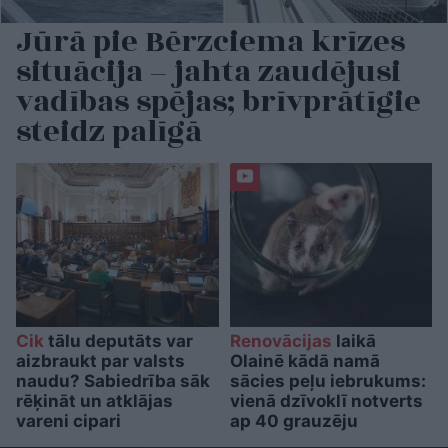
Jūrā pie Bērzciema krīzes
situācija – jahta zaudējusi
vadības spējas; brīvprātīgie
steidz palīgā
Cik
tālu deputāts var
Renovācijas
laikā
aizbraukt par valsts
Olainē kādā namā
naudu? Sabiedrība sāk
sācies peļu iebrukums:
rēķināt un atklājas
vienā dzīvoklī notverts
vareni cipari
ap 40 grauzēju