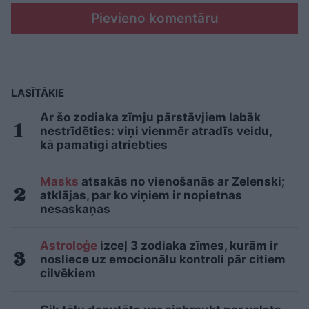
Pievieno komentāru
LASĪTĀKIE
Ar šo zodiaka zīmju pārstāvjiem labāk
nestrīdēties: viņi vienmēr atradīs veidu,
kā pamatīgi atriebties
Masks
atsakās no vienošanās ar Zelenski;
atklājas, par ko viņiem ir nopietnas
nesaskaņas
Astroloģe
izceļ 3 zodiaka zīmes, kurām ir
nosliece uz emocionālu kontroli pār citiem
cilvēkiem