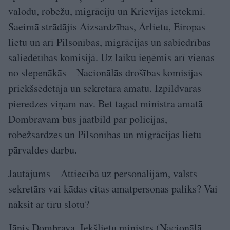
valodu, robežu, migrāciju un Krievijas ietekmi.
Saeimā strādājis Aizsardzības, Ārlietu, Eiropas
lietu un arī Pilsonības, migrācijas un sabiedrības
saliedētības komisijā. Uz laiku ieņēmis arī vienas
no slepenākās – Nacionālās drošības komisijas
priekšsēdētāja un sekretāra amatu. Izpildvaras
pieredzes viņam nav. Bet tagad ministra amatā
Dombravam būs jāatbild par policijas,
robežsardzes un Pilsonības un migrācijas lietu
pārvaldes darbu.
Jautājums – Attiecībā uz personālijām, valsts
sekretārs vai kādas citas amatpersonas paliks? Vai
nāksit ar tīru slotu?
Jānis Dombrava, Iekšlietu ministrs (Nacionālā