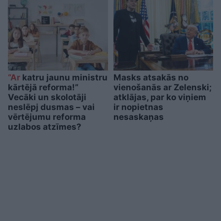
“Ar
katru jaunu ministru
Masks atsakās no
kārtējā reforma!”
vienošanās ar Zelenski;
Vecāki un skolotāji
atklājas, par ko viņiem
neslēpj dusmas – vai
ir nopietnas
vērtējumu reforma
nesaskaņas
uzlabos atzīmes?