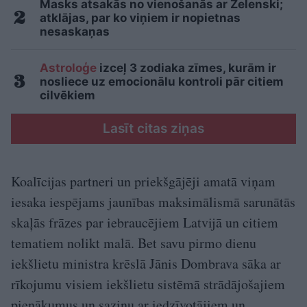
Masks atsakās no vienošanās ar Zelenski;
atklājas, par ko viņiem ir nopietnas
nesaskaņas
Astroloģe
izceļ 3 zodiaka zīmes, kurām ir
nosliece uz emocionālu kontroli pār citiem
cilvēkiem
Lasīt citas ziņas
Koalīcijas partneri un priekšgājēji amatā viņam
iesaka iespējams jaunības maksimālismā sarunātās
skaļās frāzes par iebraucējiem Latvijā un citiem
tematiem nolikt malā. Bet savu pirmo dienu
iekšlietu ministra krēslā Jānis Dombrava sāka ar
rīkojumu visiem iekšlietu sistēmā strādājošajiem
pienākumus un saziņu ar iedzīvotājiem un