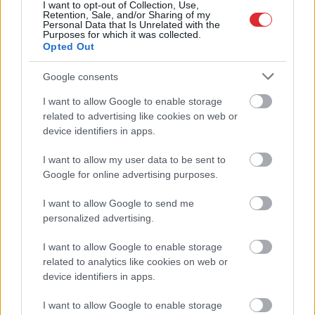
I want to opt-out of Collection, Use,
gatavs jau tagad!
Retention, Sale, and/or Sharing of my
Personal Data that Is Unrelated with the
Purposes for which it was collected.
Opted Out
Google consents
I want to allow Google to enable storage
Atcelt
Ziņot
related to advertising like cookies on web or
device identifiers in apps.
I want to allow my user data to be sent to
Miris rokmūzikas
Pircēji pie cenu zīmes
Google for online advertising purposes.
pētnieks un mūzikas
kasa galvu –
apskatnieks Klāss
matemātika uz brīdi
I want to allow Google to send me
Vāvere
laikam pārstājusi
personalized advertising.
darboties
I want to allow Google to enable storage
related to analytics like cookies on web or
device identifiers in apps.
I want to allow Google to enable storage