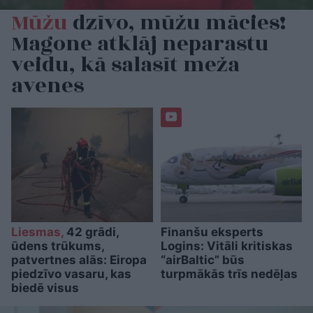
Mūžu
dzīvo, mūžu mācies!
Magone atklāj neparastu
veidu, kā salasīt meža
avenes
Liesmas,
42 grādi,
Finanšu eksperts
ūdens trūkums,
Logins: Vitāli kritiskas
patvertnes alās: Eiropa
“airBaltic” būs
piedzīvo vasaru, kas
turpmākās trīs nedēļas
biedē visus