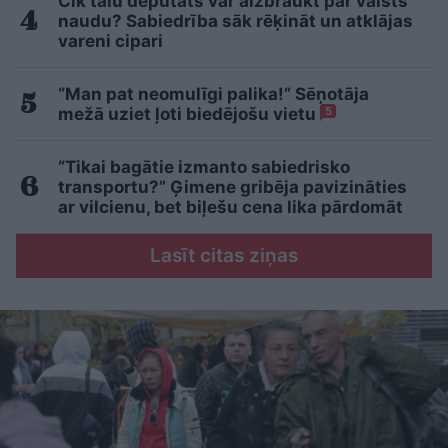
Cik tālu deputāts var aizbraukt par valsts
naudu? Sabiedrība sāk rēķināt un atklājas
vareni cipari
“Man pat neomulīgi palika!” Sēņotāja
mežā uziet ļoti biedējošu vietu
5
“Tikai bagātie izmanto sabiedrisko
transportu?” Ģimene gribēja pavizināties
ar vilcienu, bet biļešu cena lika pārdomāt
Lasīt citas ziņas