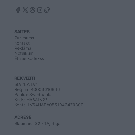
SAITES
Par mums
Kontakti
Reklāma
Noteikumi
Ētikas kodekss
REKVIZĪTI
SIA "LA.LV"
Reģ. nr. 40003616846
Banka: Swedbanka
Kods: HABALV22
Konts: LV64HABA0551043479309
ADRESE
Blaumaņa 32 - 1A, Rīga