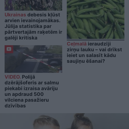
Ukrainas
debesis kļūst
arvien ievainojamākas.
Jūlija statistika par
pārtvertajām raķetēm ir
galēji kritiska
Ceļmalā
ieraudzīji
zirņu lauku – vai drīkst
ieiet un salasīt kādu
saujiņu ēšanai?
VIDEO.
Polijā
dzērājšoferis ar salmu
piekabi izraisa avāriju
un apdraud 500
vilciena pasažieru
dzīvības