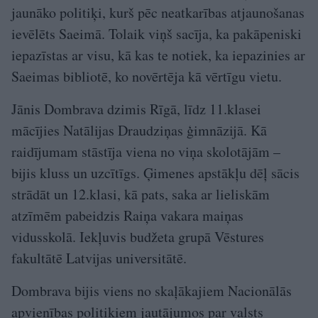
jaunāko politiķi, kurš pēc neatkarības atjaunošanas
ievēlēts Saeimā. Tolaik viņš sacīja, ka pakāpeniski
iepazīstas ar visu, kā kas te notiek, ka iepazinies ar
Saeimas bibliotē, ko novērtēja kā vērtīgu vietu.
Jānis Dombrava dzimis Rīgā, līdz 11.klasei
mācījies Natālijas Draudziņas ģimnāzijā. Kā
raidījumam stāstīja viena no viņa skolotājām –
bijis kluss un uzcītīgs. Ģimenes apstākļu dēļ sācis
strādāt un 12.klasi, kā pats, saka ar lieliskām
atzīmēm pabeidzis Raiņa vakara maiņas
vidusskolā. Iekļuvis budžeta grupā Vēstures
fakultātē Latvijas universitātē.
Dombrava bijis viens no skaļākajiem Nacionālās
apvienības politiķiem jautājumos par valsts