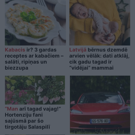
Kabacis
ir? 3 gardas
Latvijā
bērnus dzemdē
receptes ar kabačiem –
arvien vēlāk: dati atklāj,
salāti, ripiņas un
cik gadu tagad ir
biezzupa
“vidējai” mammai
“Man
arī tagad vajag!”
Hortenziju fani
sajūsmā par šo
tirgotāju Salaspilī