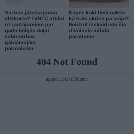
Vai būs jātaisa jauna
Kāpēc kaķi tieši naktīs
eID karte? LVRTC atbild
kā traki skrien pa māju?
uz jautājumiem par
Beidzot izskaidrots šis
gada beigās daļai
dīvainais mīluļa
sabiedrības
paradums
gaidāmajām
pārmaiņām