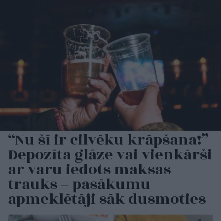
“Nu šī ir cilvēku krāpšana!”
Depozīta glāze vai vienkārši
ar varu iedots maksas
trauks – pasākumu
apmeklētāji sāk dusmoties