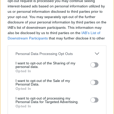
opt-out request is processed you may continue seeing
Vecrīgu ir, bet cilvēku
sabiedrisko
interest-based ads based on personal information utilized by
nav – kaut kas ir greizi
transportu?” Ģimene
us or personal information disclosed to third parties prior to
ar jauno promenādi
gribēja pavizināties ar
your opt-out. You may separately opt-out of the further
vilcienu, bet biļešu
disclosure of your personal information by third parties on the
cena lika pārdomāt
IAB’s list of downstream participants. This information may
also be disclosed by us to third parties on the
IAB’s List of
Downstream Participants
that may further disclose it to other
third parties.
Please note that this website/app uses one or more Google
Personal Data Processing Opt Outs
services and may gather and store information including but
not limited to your visit or usage behaviour. You may click to
I want to opt-out of the Sharing of my
personal data.
grant or deny consent to Google and its third-party tags to
Opted In
use your data for below specified purposes in below Google
consent section.
I want to opt-out of the Sale of my
Personal Data.
Opted In
I want to opt-out of processing my
Šīm 3 zodiaka zīmēm
Personal Data for Targeted Advertising.
Opted In
augusts būs īsts murgs – esi