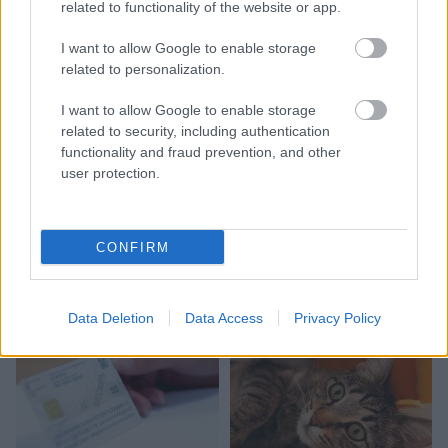
related to functionality of the website or app.
I want to allow Google to enable storage
related to personalization.
I want to allow Google to enable storage
related to security, including authentication
functionality and fraud prevention, and other
user protection.
Nosaukti nāvējošākie
automobiļi uz ceļiem:
turam īkšķus, lai neatrodi
CONFIRM
sarakstā savu auto
Data Deletion
Data Access
Privacy Policy