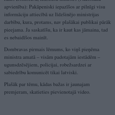
apvienība): Pakāpeniski iepazīšos ar pilnīgi visu
informāciju attiecībā uz līdzšinējo ministrijas
darbību, kura, protams, nav plašākai publikai pārāk
pieejama. Ja saskatīšu, ka ir kaut kas jāmaina, tad
es nebaidīšos mainīt.
Dombravas pirmais lēmums, ko viņš pieņēma
ministra amatā – visām padotajām iestādēm –
ugunsdzēsējiem, policijai, robežsardzei ar
sabiedrību komunicēt tikai latviski.
Plašāk par tēmu, kādas bažas ir jaunajam
premjeram, skatieties pievienotajā video.