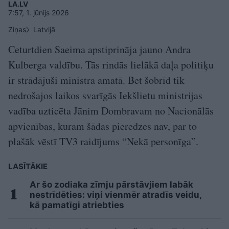
LA.LV
7:57, 1. jūnijs 2026
Ziņas
Latvijā
Ceturtdien Saeima apstiprināja jauno Andra
Kulberga valdību. Tās rindās lielākā daļa politiķu
ir strādājuši ministra amatā. Bet šobrīd tik
nedrošajos laikos svarīgās Iekšlietu ministrijas
vadība uzticēta Jānim Dombravam no Nacionālās
apvienības, kuram šādas pieredzes nav, par to
plašāk vēstī TV3 raidījums “Nekā personīga”.
LASĪTĀKIE
Ar šo zodiaka zīmju pārstāvjiem labāk
nestrīdēties: viņi vienmēr atradīs veidu,
kā pamatīgi atriebties