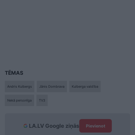
TĒMAS
Andris Kulbergs
Jānis Dombrava
Kulberga valdība
Nekā personīga
TV3
LA.LV Google ziņās
Pievienot