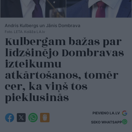
Andris Kulbergs un Jānis Dombrava
Foto. LETA. Kolāža LA.lv
Kulbergam bažas par
līdzšinējo Dombravas
izteikumu
atkārtošanos, tomēr
cer, ka viņš tos
pieklusinās
PIEVIENO LA.LV
SEKO WHATSAPP