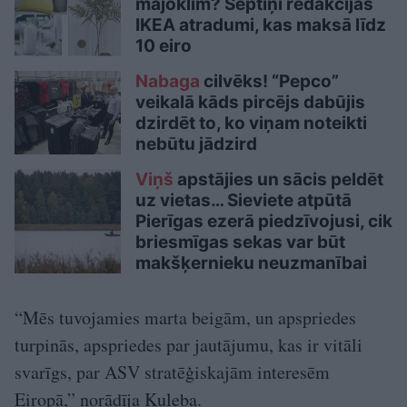
mājoklim? Septiņi redakcijas
IKEA atradumi, kas maksā līdz
10 eiro
Nabaga
cilvēks! “Pepco”
veikalā kāds pircējs dabūjis
dzirdēt to, ko viņam noteikti
nebūtu jādzird
Viņš
apstājies un sācis peldēt
uz vietas… Sieviete atpūtā
Pierīgas ezerā piedzīvojusi, cik
briesmīgas sekas var būt
makšķernieku neuzmanībai
“Mēs tuvojamies marta beigām, un apspriedes
turpinās, apspriedes par jautājumu, kas ir vitāli
svarīgs, par ASV stratēģiskajām interesēm
Eiropā,” norādīja Kuleba.