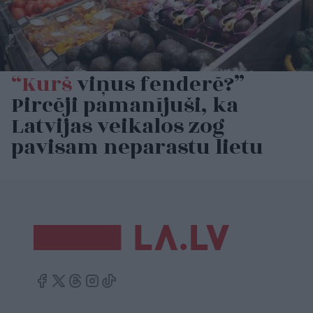
“Kurš
viņus fenderē?”
Pircēji pamanījuši, ka
Latvijas veikalos zog
pavisam neparastu lietu