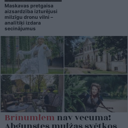
Maskavas pretgaisa
aizsardzība izturējusi
milzīgu dronu vilni –
analītiķi izdara
secinājumus
Brīnumiem
nav vecuma!
Abgunstes muižas svētkos