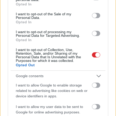
grant or deny consent to Google and its third-party tags to
TESTS.
Tikai cilvēki ar
Opted In
use your data for below specified purposes in below Google
laucinieka DNS spēs iegūt
consent section.
I want to opt-out of the Sale of my
80% šajā lauku gudrību
Personal Data.
Opted In
testā
I want to opt-out of processing my
Personal Data for Targeted Advertising.
Opted In
I want to opt-out of Collection, Use,
Retention, Sale, and/or Sharing of my
Personal Data that Is Unrelated with the
Purposes for which it was collected.
Opted Out
Google consents
Vienā
tirgū – 6 eiro
ASV
izlūkdienesti atklāj
I want to allow Google to enable storage
Atcelt
Ziņot
kilogramā, bet citā – 15
Putina iespējamo
related to advertising like cookies on web or
eiro! Sieviete neizprot
nākamo soli: risks
device identifiers in apps.
novēroto cenu atšķirību
pieaugs jau šoruden
Jūrmalas un Rīgas
I want to allow my user data to be sent to
tirgos
Google for online advertising purposes.