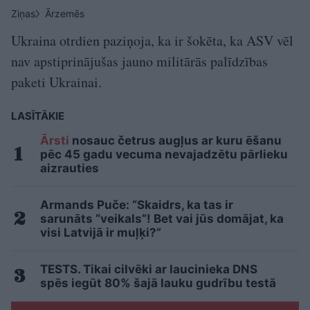
Ziņas
Ārzemēs
Ukraina otrdien paziņoja, ka ir šokēta, ka ASV vēl
nav apstiprinājušas jauno militārās palīdzības
paketi Ukrainai.
LASĪTĀKIE
Ārsti
nosauc četrus augļus ar kuru ēšanu
pēc 45 gadu vecuma nevajadzētu pārlieku
aizrauties
Armands Puče: “Skaidrs, ka tas ir
sarunāts “veikals”! Bet vai jūs domājat, ka
visi Latvijā ir muļķi?”
TESTS. Tikai cilvēki ar laucinieka DNS
spēs iegūt 80% šajā lauku gudrību testā