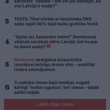
sarunāts “veikals”! Bet vai jūs domājat, ka
visi Latvijā ir muļķi?”
TESTS. Tikai cilvēki ar laucinieka DNS
spēs iegūt 80% šajā lauku gudrību testā
“Spāņi aiz šausmām mēmi!” Dombravas
vēstule sacēlusi vētru Latvijā, bet ko par
to domā spāņi?
12
Maskavas
pretgaisa aizsardzība
izturējusi milzīgu dronu vilni – analītiķi
izdara secinājumus
3 zodiaka zīmes šajā nedēļas nogalē
kārtīgi “nodos uguņus”, bet vienai – labāk
palikt mājās
Lasīt citas ziņas