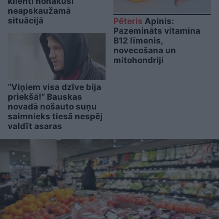
klienti nonākuši
neapskaužamā
situācijā
Pēteris
Apinis:
Pazemināts vitamīna
B12 līmenis,
novecošana un
mitohondriji
“Viņiem visa dzīve bija
priekšā!” Bauskas
novadā nošauto suņu
saimnieks tiesā nespēj
valdīt asaras