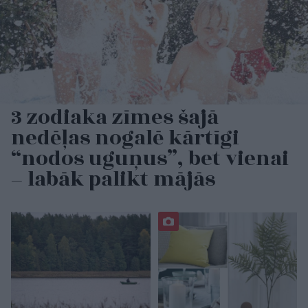
3 zodiaka zīmes šajā
nedēļas nogalē kārtīgi
“nodos uguņus”, bet vienai
– labāk palikt mājās