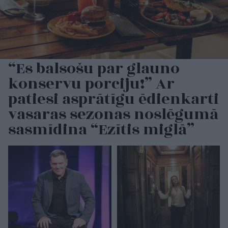
“Es balsošu par glauno
konservu porciju!” Ar
patiesi asprātīgu ēdienkarti
vasaras sezonas noslēgumā
sasmīdina “Ezītis miglā”