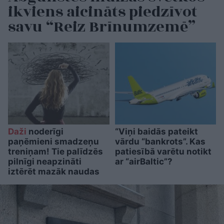
ikviens aicināts piedzīvot
savu “Reiz Brīnumzemē”
Daži
noderīgi
“Viņi baidās pateikt
paņēmieni smadzeņu
vārdu “bankrots”. Kas
treniņam! Tie palīdzēs
patiesībā varētu notikt
pilnīgi neapzināti
ar “airBaltic”?
iztērēt mazāk naudas