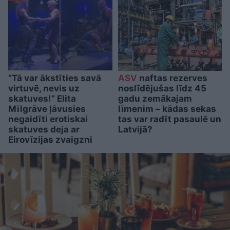
“Tā var ākstīties savā
ASV
naftas rezerves
virtuvē, nevis uz
noslīdējušas līdz 45
skatuves!” Elita
gadu zemākajam
Mīlgrāve ļāvusies
līmenim – kādas sekas
negaidīti erotiskai
tas var radīt pasaulē un
skatuves deja ar
Latvijā?
Eirovīzijas zvaigzni