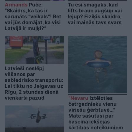
Armands
Puče:
Tu esi smagāks, kad
“Skaidrs, ka tas ir
lifts brauc augšup vai
sarunāts “veikals”! Bet
lejup? Fiziķis skaidro,
vai jūs domājat, ka visi
vai mainās tavs svars
Latvijā ir muļķi?”
Latvieši neslēpj
vilšanos par
sabiedrisko transportu:
Lai tiktu no Jelgavas uz
Rīgu, 2 stundas dienā
vienkārši pazūd
“Nevaru
iztēloties
četrgadnieku vienu
vīriešu ģērbtuvē…”
Māte sašutusi par
baseina iekšējās
kārtības noteikumiem