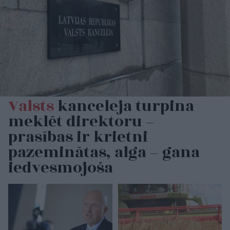
Valsts
kanceleja turpina
meklēt direktoru –
prasības ir krietni
pazeminātas, alga – gana
iedvesmojoša