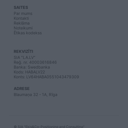
SAITES
Par mums
Kontakti
Reklāma
Noteikumi
Ētikas kodekss
REKVIZĪTI
SIA "LA.LV"
Reģ. nr. 40003616846
Banka: Swedbanka
Kods: HABALV22
Konts: LV64HABA0551043479309
ADRESE
Blaumaņa 32 - 1A, Rīga
© SIA "Ekis&Co-Positioning and Consulting"