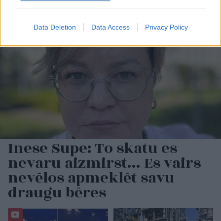
Data Deletion
Data Access
Privacy Policy
Inese Supe: To skatu es
nevaru aizmirst… Es vairs
nevēlos apmeklēt savu
draugu bēres