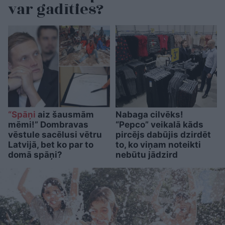
var gadīties?
“Spāņi
aiz šausmām
Nabaga cilvēks!
mēmi!” Dombravas
“Pepco” veikalā kāds
vēstule sacēlusi vētru
pircējs dabūjis dzirdēt
Latvijā, bet ko par to
to, ko viņam noteikti
domā spāņi?
nebūtu jādzird