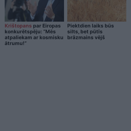
Krištopans
par Eiropas
Piektdien laiks būs
konkurētspēju: “Mēs
silts, bet pūtīs
atpaliekam ar kosmisku
brāzmains vējš
ātrumu!”