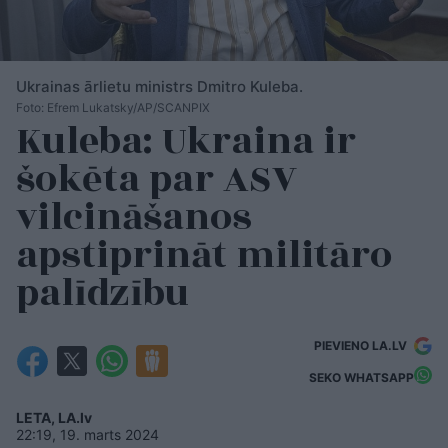
Ukrainas ārlietu ministrs Dmitro Kuleba.
Foto: Efrem Lukatsky/AP/SCANPIX
Kuleba: Ukraina ir
šokēta par ASV
vilcināšanos
apstiprināt militāro
palīdzību
PIEVIENO LA.LV
SEKO WHATSAPP
LETA, LA.lv
22:19, 19. marts 2024