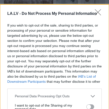
Viņš apstājies un sācis
Gribas lētu un svaigu
LA.LV -
Do Not Process My Personal Information
peldēt uz vietas…
akcentu mājoklim?
Sieviete atpūtā Pierīgas
Septiņi redakcijas IKEA
ezerā piedzīvojusi, cik
atradumi, kas maksā
If you wish to opt-out of the sale, sharing to third parties, or
briesmīgas sekas var
līdz 10 eiro
processing of your personal or sensitive information for
būt makšķernieku
targeted advertising by us, please use the below opt-out
neuzmanībai
section to confirm your selection. Please note that after your
opt-out request is processed you may continue seeing
interest-based ads based on personal information utilized by
us or personal information disclosed to third parties prior to
your opt-out. You may separately opt-out of the further
disclosure of your personal information by third parties on the
IAB’s list of downstream participants. This information may
also be disclosed by us to third parties on the
IAB’s List of
Downstream Participants
that may further disclose it to other
third parties.
Please note that this website/app uses one or more Google
Personal Data Processing Opt Outs
services and may gather and store information including but
not limited to your visit or usage behaviour. You may click to
I want to opt-out of the Sharing of my
personal data.