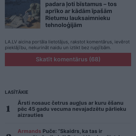
padara ļoti bīstamus – tos
aprīko ar kādām īpašām
Rietumu lauksaimnieku
tehnoloģijām
LA.LV aicina portāla lietotājus, rakstot komentārus, ievērot
pieklājību, nekurināt naidu un iztikt bez rupjībām.
Skatīt komentārus (68)
LASĪTĀKIE
Ārsti nosauc četrus augļus ar kuru ēšanu
pēc 45 gadu vecuma nevajadzētu pārlieku
aizrauties
Armands
Puče: “Skaidrs, ka tas ir