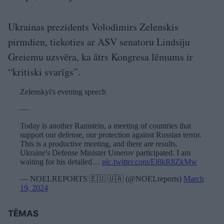
Ukrainas prezidents Volodimirs Zelenskis
pirmdien, tiekoties ar ASV senatoru Lindsiju
Greiemu uzsvēra, ka ātrs Kongresa lēmums ir
“kritiski svarīgs”.
Zelenskyi's evening speech
—
Today is another Ramstein, a meeting of countries that
support our defense, our protection against Russian terror.
This is a productive meeting, and there are results.
Ukraine's Defense Minister Umerov participated. I am
waiting for his detailed…
pic.twitter.com/El8kR8ZkMw
— NOELREPORTS 🇪🇺 🇺🇦 (@NOELreports)
March
19, 2024
TĒMAS