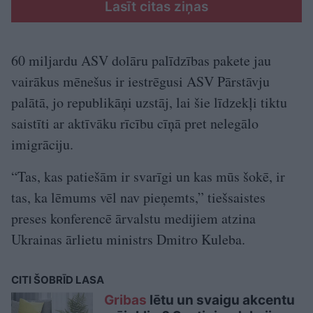
Lasīt citas ziņas
60 miljardu ASV dolāru palīdzības pakete jau
vairākus mēnešus ir iestrēgusi ASV Pārstāvju
palātā, jo republikāņi uzstāj, lai šie līdzekļi tiktu
saistīti ar aktīvāku rīcību cīņā pret nelegālo
imigrāciju.
“Tas, kas patiešām ir svarīgi un kas mūs šokē, ir
tas, ka lēmums vēl nav pieņemts,” tiešsaistes
preses konferencē ārvalstu medijiem atzina
Ukrainas ārlietu ministrs Dmitro Kuleba.
CITI ŠOBRĪD LASA
Gribas
lētu un svaigu akcentu