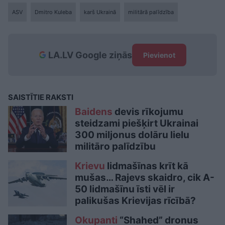
ASV
Dmitro Kuleba
karš Ukrainā
militārā palīdzība
LA.LV Google ziņās
Pievienot
SAISTĪTIE RAKSTI
Baidens
devis rīkojumu
steidzami piešķirt Ukrainai
300 miljonus dolāru lielu
militāro palīdzību
Krievu
lidmašīnas krīt kā
mušas… Rajevs skaidro, cik A-
50 lidmašīnu īsti vēl ir
palikušas Krievijas rīcībā?
Okupanti
“Shahed” dronus