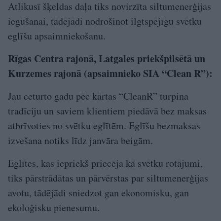
Atlikusī šķeldas daļa tiks novirzīta siltumenerģijas
iegūšanai, tādējādi nodrošinot ilgtspējīgu svētku
eglīšu apsaimniekošanu.
Rīgas Centra rajonā, Latgales priekšpilsētā un
Kurzemes rajonā (apsaimnieko SIA “Clean R”):
Jau ceturto gadu pēc kārtas “CleanR” turpina
tradīciju un saviem klientiem piedāvā bez maksas
atbrīvoties no svētku eglītēm. Eglīšu bezmaksas
izvešana notiks līdz janvāra beigām.
Eglītes, kas iepriekš priecēja kā svētku rotājumi,
tiks pārstrādātas un pārvērstas par siltumenerģijas
avotu, tādējādi sniedzot gan ekonomisku, gan
ekoloģisku pienesumu.