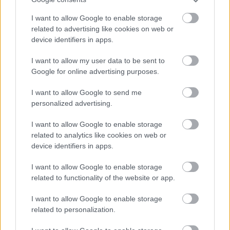
Horoskopi
8. augustam.
“Tu
varētu aizvērties!”
Šodien centies neļaut
Beata Jonīte jau atkal
I want to allow Google to enable storage
Atcelt
Ziņot
emocijām pārāk spēcīgi
nonāk uzmanības
related to advertising like cookies on web or
ietekmēt tavus
centrā – šoreiz ar
device identifiers in apps.
lēmumus
superdārgu pulksteni
I want to allow my user data to be sent to
Google for online advertising purposes.
I want to allow Google to send me
personalized advertising.
I want to allow Google to enable storage
related to analytics like cookies on web or
device identifiers in apps.
I want to allow Google to enable storage
related to functionality of the website or app.
3
zodiaka zīmes šajā
I want to allow Google to enable storage
related to personalization.
nedēļas nogalē kārtīgi