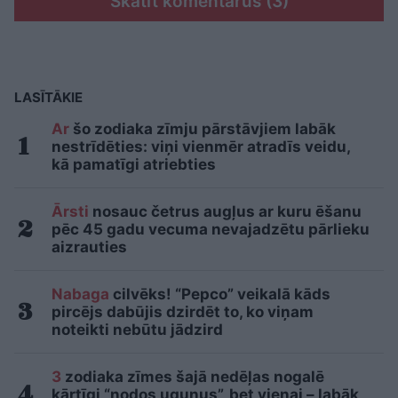
Skatīt komentārus (3)
LASĪTĀKIE
Ar
šo zodiaka zīmju pārstāvjiem labāk
nestrīdēties: viņi vienmēr atradīs veidu,
kā pamatīgi atriebties
Ārsti
nosauc četrus augļus ar kuru ēšanu
pēc 45 gadu vecuma nevajadzētu pārlieku
aizrauties
Nabaga
cilvēks! “Pepco” veikalā kāds
pircējs dabūjis dzirdēt to, ko viņam
noteikti nebūtu jādzird
3
zodiaka zīmes šajā nedēļas nogalē
kārtīgi “nodos uguņus”, bet vienai – labāk