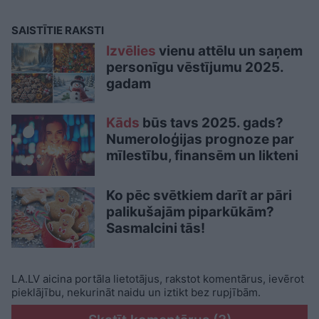
SAISTĪTIE RAKSTI
Izvēlies
vienu attēlu un saņem
personīgu vēstījumu 2025.
gadam
Kāds
būs tavs 2025. gads?
Numeroloģijas prognoze par
mīlestību, finansēm un likteni
Ko pēc svētkiem darīt ar pāri
palikušajām piparkūkām?
Sasmalcini tās!
LA.LV aicina portāla lietotājus, rakstot komentārus, ievērot
pieklājību, nekurināt naidu un iztikt bez rupjībām.