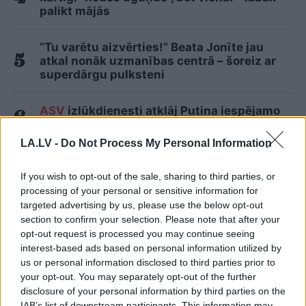
palikt mājās
“Tu varētu aizvērties!” Beata Jonīte jau
atkal nonāk uzmanības centrā – šoreiz ar
superdārgu pulksteni
ASV
izlūkdienesti atklāj Putina iespējamo
nākamo soli: risks pieaugs jau šoruden
2
LA.LV -
Do Not Process My Personal Information
Lasīt citas ziņas
If you wish to opt-out of the sale, sharing to third parties, or
processing of your personal or sensitive information for
targeted advertising by us, please use the below opt-out
section to confirm your selection. Please note that after your
opt-out request is processed you may continue seeing
interest-based ads based on personal information utilized by
us or personal information disclosed to third parties prior to
your opt-out. You may separately opt-out of the further
disclosure of your personal information by third parties on the
IAB’s list of downstream participants. This information may