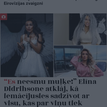
Eirovīzijas zvaigzni
“Es
neesmu muļķe!” Elīna
Didrihsone atklāj, kā
iemācījusies sadzīvot ar
visu, kas par viņu tiek