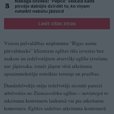
Nabaga cilvēks! “Pepco” veikalā kāds
pircējs dabūjis dzirdēt to, ko viņam
noteikti nebūtu jādzird
Lasīt citas ziņas
Visiem pašvaldības uzņēmuma “Rīgas namu
pārvaldnieks” klientiem eglītes tiks izvestas bez
maksas un iedzīvotājiem atsevišķi eglīšu izvešana
nav jāpiesaka, tomēr jāņem vērā atkritumu
apsaimniekotāju noteiktie termiņi un prasības.
Daudzdzīvokļu māju iedzīvotāji aicināti pareizi
atbrīvoties no Ziemassvētku eglītes – novietojot to
atkritumu konteineru laukumā vai pie atkritumu
konteinera. Eglītes sadzīves atkritumu konteinerā