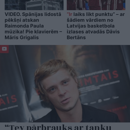
VIDEO. Spānijas lidostā
“Ir
laiks likt punktu” – ar
pēkšņi atskan
šādiem vārdiem no
Raimonda Paula
Latvijas basketbola
mūzika! Pie klavierēm –
izlases atvadās Dāvis
Māris Grigalis
Bertāns
“Tev pārbrauks ar tanku