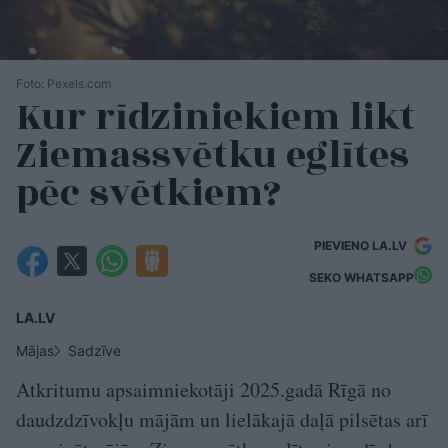
Foto: Pexels.com
Kur rīdziniekiem likt
Ziemassvētku eglītes
pēc svētkiem?
PIEVIENO LA.LV
SEKO WHATSAPP
LA.LV
Mājas
Sadzīve
Atkritumu apsaimniekotāji 2025.gadā Rīgā no
daudzdzīvokļu mājām un lielākajā daļā pilsētas arī