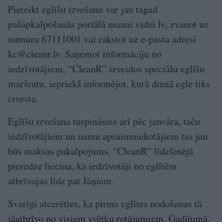
Pieteikt eglīšu izvešanu var jau tagad
pašapkalpošanās portālā manai.videi.lv, zvanot uz
numuru 67111001 vai rakstot uz e-pasta adresi
kc@cleanr.lv
. Saņemot informāciju no
iedzīvotājiem, “CleanR” izveidos speciālu eglīšu
maršrutu, iepriekš informējot, kurā dienā egle tiks
izvesta.
Eglīšu izvešana turpināsies arī pēc janvāra, taču
iedzīvotājiem un namu apsaimniekotājiem tas jau
būs maksas pakalpojums. “CleanR” līdzšinējā
pieredze liecina, ka iedzīvotāji no eglītēm
atbrīvojas līdz pat Jāņiem.
Svarīgi atcerēties, ka pirms eglītes nodošanas tā
jāatbrīvo no visiem svētku rotājumiem. Gadījumā,