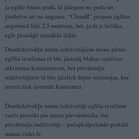
ja eglīte bijusi podā, tā jāizņem no poda un
jāatbrīvo arī no augsnes. “CleanR” pieņem eglītes
augstumā līdz 2,5 metriem, bet, ja tā ir lielāka,
egle jāsazāģē mazākās daļās.
Daudzdzīvokļu namu iedzīvotājiem dienu pirms
eglīšu izvešanas tā būs jāatstāj blakus sadzīves
atkritumu konteineriem, bet privātmāju
iedzīvotājiem tā būs jāizliek ārpus teritorijas, kur
ierasti tiek izstumti konteineri.
Daudzdzīvokļu namu iedzīvotāji eglīšu izvešanu
varēs pieteikt pie nama pārvaldnieka, bet
privātmāju iedzīvotāji – pašapkalpošanās portālā
manai.videi.lv.