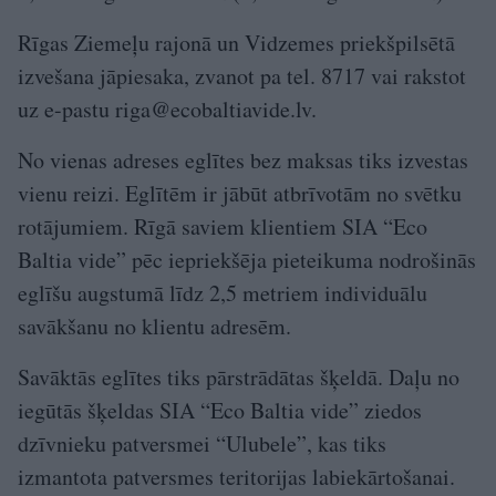
Rīgas Ziemeļu rajonā un Vidzemes priekšpilsētā
izvešana jāpiesaka, zvanot pa tel. 8717 vai rakstot
uz e-pastu
riga@ecobaltiavide.lv
.
No vienas adreses eglītes bez maksas tiks izvestas
vienu reizi. Eglītēm ir jābūt atbrīvotām no svētku
rotājumiem. Rīgā saviem klientiem SIA “Eco
Baltia vide” pēc iepriekšēja pieteikuma nodrošinās
eglīšu augstumā līdz 2,5 metriem individuālu
savākšanu no klientu adresēm.
Savāktās eglītes tiks pārstrādātas šķeldā. Daļu no
iegūtās šķeldas SIA “Eco Baltia vide” ziedos
dzīvnieku patversmei “Ulubele”, kas tiks
izmantota patversmes teritorijas labiekārtošanai.