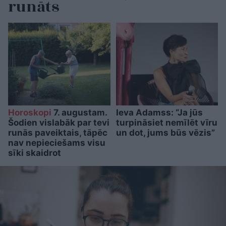
runāts
Horoskopi
7. augustam.
Ieva Adamss: “Ja jūs
Šodien vislabāk par tevi
turpināsiet nemīlēt vīru
runās paveiktais, tāpēc
un dot, jums būs vēzis”
nav nepieciešams visu
sīki skaidrot