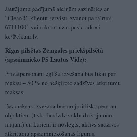
Jautājumu gadījumā aicinām sazināties ar
“CleanR” klientu servisu, zvanot pa tālruni
67111001 vai rakstot uz e-pasta adresi
kc@cleanr.lv
.
Rīgas pilsētas Zemgales priekšpilsētā
(apsaimnieko PS Lautus Vide):
Privātpersonām eglīšu izvešana būs tikai par
maksu – 50 % no nešķiroto sadzīves atkritumu
maksas.
Bezmaksas izvešana būs no juridisko personu
objektiem (t.sk. daudzdzīvokļu dzīvojamām
mājām) un kuriem ir noslēgts, aktīvs sadzīves
atkritumu apsaimniekošanas līgums.