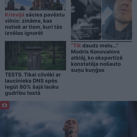
Krievijā
sācies pavēstu
vilnis: zināms, kas
notiek ar tiem, kuri tās
izvēlas ignorēt
“Tik
daudz melu…”
Modris Konovalovs
atklāj, ko ekspertīzē
konstatēja nošauto
suņu kuņģos
TESTS. Tikai cilvēki ar
laucinieka DNS spēs
iegūt 80% šajā lauku
gudrību testā