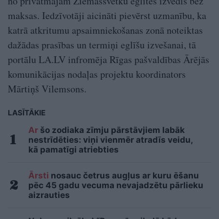
no privātmājām Ziemassvētku eglītes izvedīs bez
maksas. Iedzīvotāji aicināti pievērst uzmanību, ka
katrā atkritumu apsaimniekošanas zonā noteiktas
dažādas prasības un termiņi eglīšu izvešanai, tā
portālu LA.LV infromēja Rīgas pašvaldības Ārējās
komunikācijas nodaļas projektu koordinators
Mārtiņš Vilemsons.
LASĪTĀKIE
Ar
šo zodiaka zīmju pārstāvjiem labāk
nestrīdēties: viņi vienmēr atradīs veidu,
kā pamatīgi atriebties
Ārsti
nosauc četrus augļus ar kuru ēšanu
pēc 45 gadu vecuma nevajadzētu pārlieku
aizrauties