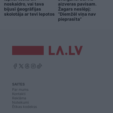
noskaidro, vai tava
aizveras pavisam.
bijusī ģeogrāfijas
Žagars neslēpj:
skolotāja ar tevi lepotos
“Diemžēl viņa nav
pieprasīta”
SAITES
Par mums
Kontakti
Reklāma
Noteikumi
Ētikas kodekss