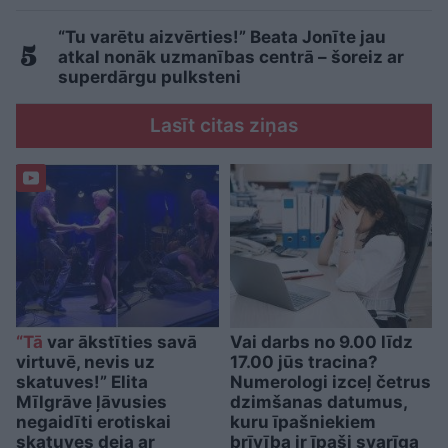
“Tu varētu aizvērties!” Beata Jonīte jau
atkal nonāk uzmanības centrā – šoreiz ar
superdārgu pulksteni
Lasīt citas ziņas
“Tā
var ākstīties savā
Vai darbs no 9.00 līdz
virtuvē, nevis uz
17.00 jūs tracina?
skatuves!” Elita
Numerologi izceļ četrus
Mīlgrāve ļāvusies
dzimšanas datumus,
negaidīti erotiskai
kuru īpašniekiem
skatuves deja ar
brīvība ir īpaši svarīga