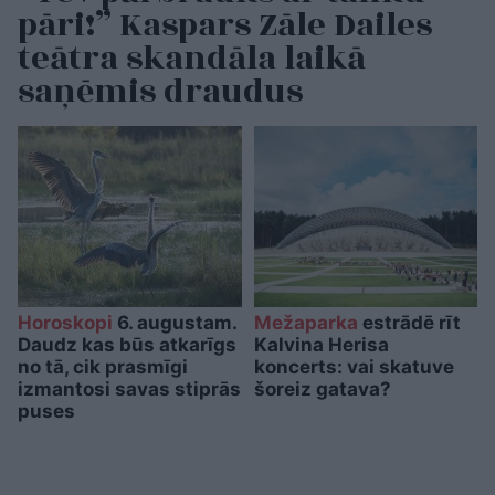
pāri!” Kaspars Zāle Dailes
teātra skandāla laikā
saņēmis draudus
Horoskopi
6. augustam.
Mežaparka
estrādē rīt
Daudz kas būs atkarīgs
Kalvina Herisa
no tā, cik prasmīgi
koncerts: vai skatuve
izmantosi savas stiprās
šoreiz gatava?
puses