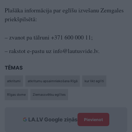
Plašāka informācija par eglīšu izvešanu Zemgales
priekšpilsētā:
– zvanot pa tālruni +371 600 000 11;
– rakstot e-pastu uz
info@lautusvide.lv
.
TĒMAS
atkritumi
atkritumu apsaimniekošana Rīgā
kur likt eglīti
Rīgas dome
Ziemassvētku eglītes
LA.LV Google ziņās
Pievienot