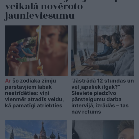
veikalā novēroto
jaunieviesumu
Ar
šo zodiaka zīmju
“Jāstrādā 12 stundas un
pārstāvjiem labāk
vēl jāpaliek ilgāk?”
nestrīdēties: viņi
Sieviete piedzīvo
vienmēr atradīs veidu,
pārsteigumu darba
kā pamatīgi atriebties
intervijā, izrādās – tas
nav retums