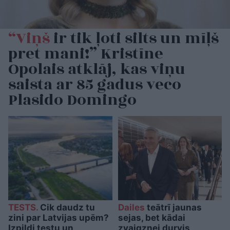
“Viņš
ir tik ļoti silts un mīļš
pret mani!” Kristīne
Opolais atklāj, kas viņu
saista ar 85 gadus veco
Plasido Domingo
TESTS.
Cik daudz tu
Dailes
teātrī jaunas
zini par Latvijas upēm?
sejas, bet kādai
Izpildi testu un
zvaigznei durvis