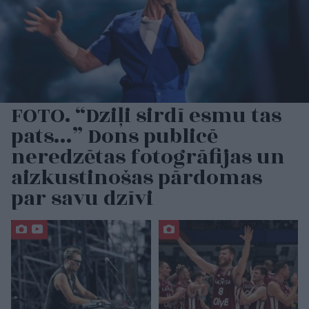
FOTO. “Dziļi sirdī esmu tas
pats…” Dons publicē
neredzētas fotogrāfijas un
aizkustinošas pārdomas
par savu dzīvi