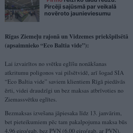
Pircēji sajūsmā par veikalā
novēroto jaunieviesumu
Rīgas Ziemeļu rajonā un Vidzemes priekšpilsētā
(apsaimnieko “Eco Baltia vide”):
Lai izvairītos no svētku eglīšu nonākšanas
atkritumu poligonos vai pilsētvidē, arī šogad SIA
“Eco Baltia vide” saviem klientiem Rīgā piedāvās
ērti, videi draudzīgi un bez maksas atbrīvoties no
Ziemassvētku eglītes.
Bezmaksas izvešana jāpiesaka līdz 13. janvārim,
bet pieteikumiem pēc tam pakalpojuma maksa būs
4,96 eiro/gab. bez PVN (6,00 eiro/gab. ar PVN).