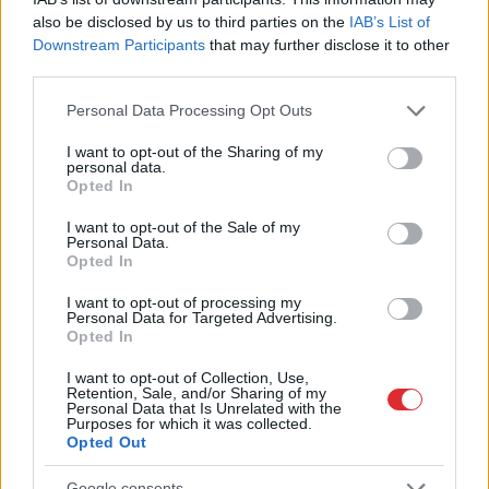
also be disclosed by us to third parties on the
IAB’s List of
Downstream Participants
that may further disclose it to other
third parties.
Ar
šo zodiaka zīmju
Please note that this website/app uses one or more Google
Personal Data Processing Opt Outs
services and may gather and store information including but
pārstāvjiem labāk
not limited to your visit or usage behaviour. You may click to
I want to opt-out of the Sharing of my
nestrīdēties: viņi vienmēr
personal data.
grant or deny consent to Google and its third-party tags to
Opted In
use your data for below specified purposes in below Google
atradīs veidu, kā pamatīgi
consent section.
I want to opt-out of the Sale of my
atriebties
Personal Data.
Opted In
I want to opt-out of processing my
Personal Data for Targeted Advertising.
Opted In
I want to opt-out of Collection, Use,
Retention, Sale, and/or Sharing of my
Personal Data that Is Unrelated with the
Purposes for which it was collected.
Opted Out
Google consents