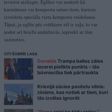
ievietot aizliegts. Eglītes var noderēt kā
kurināmais vai komposta saturs tiem, kuriem
izveidota speciāla vieta komposta veidošanai.
Tāpat, ja eglīte pēc svētkiem vēl ir zaļa, to var
nodot arī briežu audzētavās, iepriekš ar tām
sazinoties.
CITI ŠOBRĪD LASA
Donalda
Trampa balles zāles
iecerei pielikts punkts – tās
būvniecība tiek pārtraukta
Krievijā sācies pavēstu vilnis:
zināms, kas notiek ar tiem, kuri
tās izvēlas ignorēt
“Pirmo
reizi ko tādu redzu.”