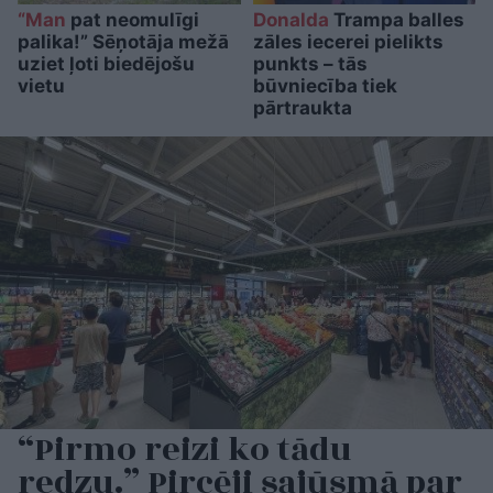
“Man
pat neomulīgi
Donalda
Trampa balles
palika!” Sēņotāja mežā
zāles iecerei pielikts
uziet ļoti biedējošu
punkts – tās
vietu
būvniecība tiek
pārtraukta
“Pirmo reizi ko tādu
redzu.” Pircēji sajūsmā par