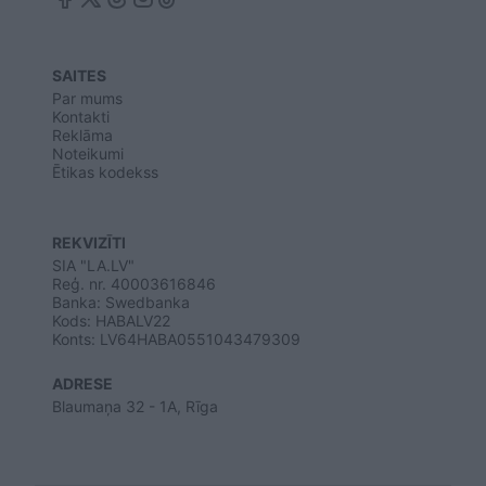
SAITES
Par mums
Kontakti
Reklāma
Noteikumi
Ētikas kodekss
REKVIZĪTI
SIA "LA.LV"
Reģ. nr. 40003616846
Banka: Swedbanka
Kods: HABALV22
Konts: LV64HABA0551043479309
ADRESE
Blaumaņa 32 - 1A, Rīga