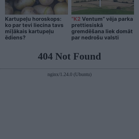
Kartupeļu horoskops:
“K2
Ventum” vēja parka
ko par tevi liecina tavs
prettiesiskā
mīļākais kartupeļu
gremdēšana liek domāt
ēdiens?
par nedrošu valsti