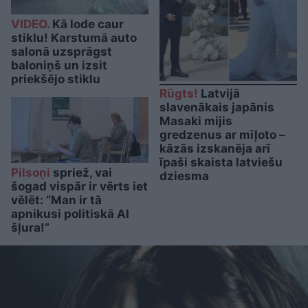
VIDEO.
Kā lode caur
stiklu! Karstumā auto
salonā uzsprāgst
baloniņš un izsit
priekšējo stiklu
Rūgts!
Latvijā
slavenākais japānis
Masaki mijis
gredzenus ar mīļoto –
kāzās izskanēja arī
īpaši skaista latviešu
Pilsoņi
spriež, vai
dziesma
šogad vispār ir vērts iet
vēlēt: “Man ir tā
apnikusi politiskā AI
šļura!”