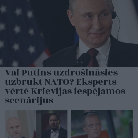
Vai Putins uzdrošināsies
uzbrukt NATO? Eksperts
vērtē Krievijas iespējamos
scenārijus