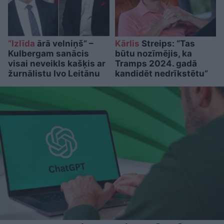
“Izlīda
ārā velniņš” –
Kārlis
Streips: “Tas
Kulbergam sanācis
būtu nozīmējis, ka
visai neveikls kašķis ar
Tramps 2024. gadā
žurnālistu Ivo Leitānu
kandidēt nedrīkstētu”