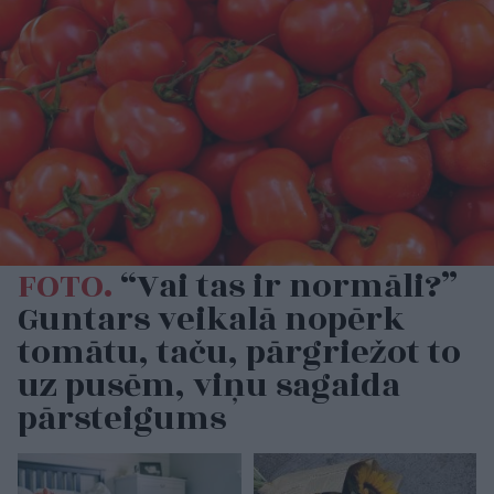
FOTO.
“Vai tas ir normāli?”
Guntars veikalā nopērk
tomātu, taču, pārgriežot to
uz pusēm, viņu sagaida
pārsteigums