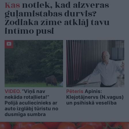
Kas
notiek, kad aizveras
guļamistabas durvis?
Zodiaka zīme atklāj tavu
intīmo pusi
VIDEO.
“Viņš nav
Pēteris
Apinis:
nekāda rotaļlieta!”
Klejotājnervs (N.vagus)
Polijā aculiecinieks ar
un psihiskā veselība
auto izglābj tūristu no
dusmīga sumbra