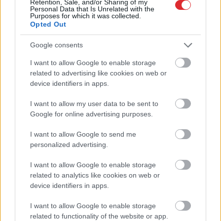
Retention, Sale, and/or Sharing of my
Personal Data that Is Unrelated with the
Purposes for which it was collected.
Opted Out
Ukraina trāpījusi
Raitis Logins: Ja
Krievijas biznesa sirdī?
nespēs vienoties,
Google consents
Sekas var būt daudz
prognozēju, ka
I want to allow Google to enable storage
nopietnākas par
Atcelt
“airBaltic” tiks
Ziņot
related to advertising like cookies on web or
sadegušām noliktavām
iesniegts
maksātnespējas
device identifiers in apps.
pieteikums
I want to allow my user data to be sent to
Google for online advertising purposes.
I want to allow Google to send me
personalized advertising.
Devās
pārgājienā, bet
I want to allow Google to enable storage
no tā neatgriezās…
related to analytics like cookies on web or
Atklājas jaunas detaļas
device identifiers in apps.
par Klāsa Vāveres
pēdējām dzīves dienām
I want to allow Google to enable storage
“Trīs stundas dega un
related to functionality of the website or app.
dūmoja.” Ukrainas droni