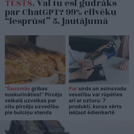
TESTS.
Vai tu esi gudrāks
par ChatGPT? 99% cilvēku
“iesprūst” 5. jautājumā
“Šausmās
gribas
Par
sirds un asinsvadu
noskurināties!” Pircējs
veselību var rūpēties
veikalā uzvelkas par
arī ar uzturu: 7
citu pircēju uzvedību
produkti, kurus vērts
pie bulciņu stenda
iekļaut ēdienkartē