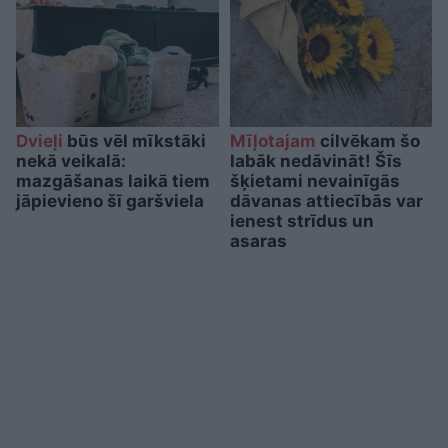
Dvieļi
būs vēl mīkstāki
Mīļotajam
cilvēkam šo
nekā veikalā:
labāk nedāvināt! Šīs
mazgāšanas laikā tiem
šķietami nevainīgās
jāpievieno šī garšviela
dāvanas attiecībās var
ienest strīdus un
asaras