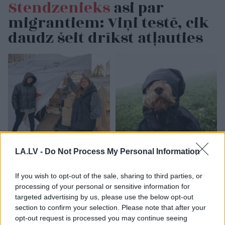
Stendzenieks
asi par
migrantiem: Viņi testē, cik
daudz šeit drīkst atļauties
Biedrība “Tavi draugi”
Neaizmirsti
LA.LV -
Do Not Process My Personal Information
gadiem tikusi izsmieta
lietussargu! Laika
par palīdzību Ukrainai –
prognoze pirmdienai
atklājas plaša
If you wish to opt-out of the sale, sharing to third parties, or
nomelnošanas
processing of your personal or sensitive information for
kampaņa
targeted advertising by us, please use the below opt-out
section to confirm your selection. Please note that after your
opt-out request is processed you may continue seeing