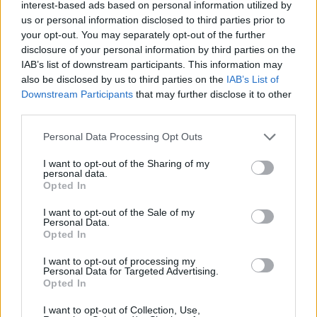
interest-based ads based on personal information utilized by
us or personal information disclosed to third parties prior to
your opt-out. You may separately opt-out of the further
disclosure of your personal information by third parties on the
IAB’s list of downstream participants. This information may
also be disclosed by us to third parties on the
IAB’s List of
Downstream Participants
that may further disclose it to other
third parties.
Please note that this website/app uses one or more Google
Personal Data Processing Opt Outs
services and may gather and store information including but
not limited to your visit or usage behaviour. You may click to
I want to opt-out of the Sharing of my
Netanjahu
pasaka stingru
personal data.
grant or deny consent to Google and its third-party tags to
Opted In
“nē” Trampa atbalstītajam
use your data for below specified purposes in below Google
consent section.
Gazas joslas plānam
I want to opt-out of the Sale of my
Personal Data.
Opted In
I want to opt-out of processing my
Personal Data for Targeted Advertising.
Opted In
I want to opt-out of Collection, Use,