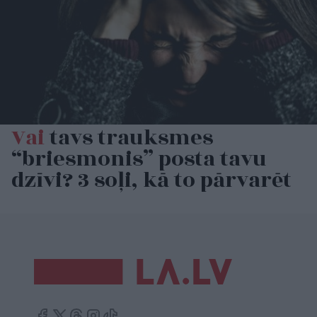
Vai
tavs trauksmes
“briesmonis” posta tavu
dzīvi? 3 soļi, kā to pārvarēt