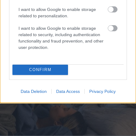
netālu no Putina pils
I want to allow Google to enable storage
trāpījuši pretgaisa
related to personalization.
aizsardzības
kompleksa pozīcijai
“Viņa
vienkārši grib
I want to allow Google to enable storage
izaugt.” Piecgadīgajai
related to security, including authentication
Paulai nepieciešama
functionality and fraud prevention, and other
sabiedrības palīdzība
user protection.
CONFIRM
Data Deletion
Data Access
Privacy Policy