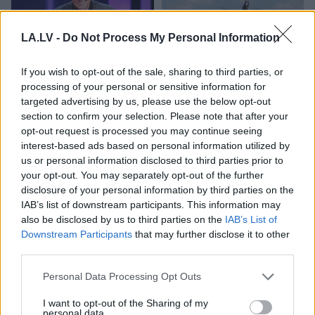
LA.LV -
Do Not Process My Personal Information
If you wish to opt-out of the sale, sharing to third parties, or
processing of your personal or sensitive information for
Armands
Puče:
Maskavas
pretgaisa
targeted advertising by us, please use the below opt-out
“Skaidrs, ka tas ir
aizsardzība izturējusi
section to confirm your selection. Please note that after your
sarunāts “veikals”! Bet
milzīgu dronu vilni –
opt-out request is processed you may continue seeing
vai jūs domājat, ka visi
analītiķi izdara
interest-based ads based on personal information utilized by
Latvijā ir muļķi?”
secinājumus
us or personal information disclosed to third parties prior to
your opt-out. You may separately opt-out of the further
disclosure of your personal information by third parties on the
IAB’s list of downstream participants. This information may
also be disclosed by us to third parties on the
IAB’s List of
Downstream Participants
that may further disclose it to other
third parties.
Please note that this website/app uses one or more Google
Personal Data Processing Opt Outs
services and may gather and store information including but
not limited to your visit or usage behaviour. You may click to
I want to opt-out of the Sharing of my
personal data.