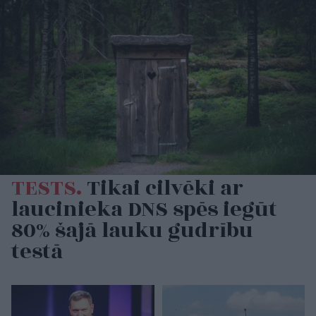
TESTS.
Tikai cilvēki ar
laucinieka DNS spēs iegūt
80% šajā lauku gudrību
testā