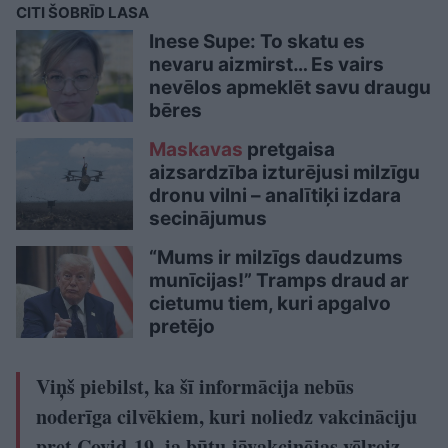
CITI ŠOBRĪD LASA
Inese Supe: To skatu es
nevaru aizmirst… Es vairs
nevēlos apmeklēt savu draugu
bēres
Maskavas
pretgaisa
aizsardzība izturējusi milzīgu
dronu vilni – analītiķi izdara
secinājumus
“Mums ir milzīgs daudzums
munīcijas!” Tramps draud ar
cietumu tiem, kuri apgalvo
pretējo
Viņš piebilst, ka šī informācija nebūs
noderīga cilvēkiem, kuri noliedz vakcināciju
pret Covid-19, ja būtu jāvakcinējas vēlreiz,