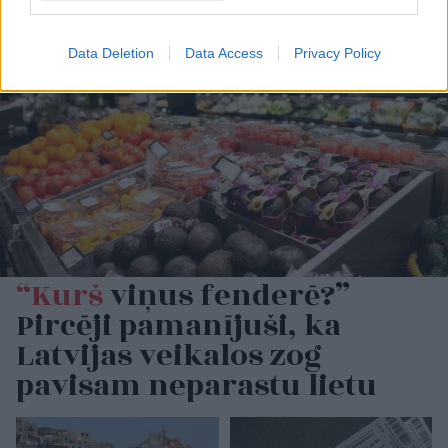
Data Deletion
Data Access
Privacy Policy
“Kurš
viņus fenderē?”
Pircēji pamanījuši, ka
Latvijas veikalos zog
pavisam neparastu lietu