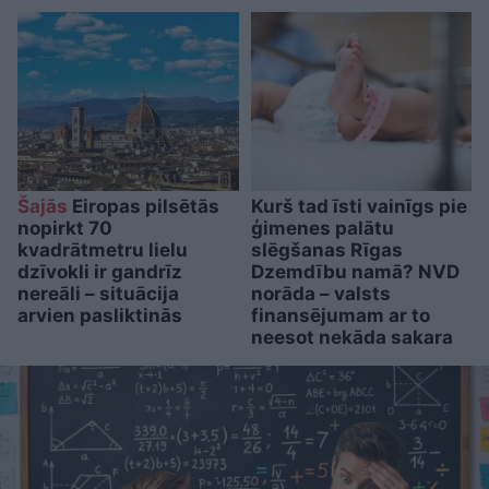
Šajās
Eiropas pilsētās
Kurš tad īsti vainīgs pie
nopirkt 70
ģimenes palātu
kvadrātmetru lielu
slēgšanas Rīgas
dzīvokli ir gandrīz
Dzemdību namā? NVD
nereāli – situācija
norāda – valsts
arvien pasliktinās
finansējumam ar to
neesot nekāda sakara