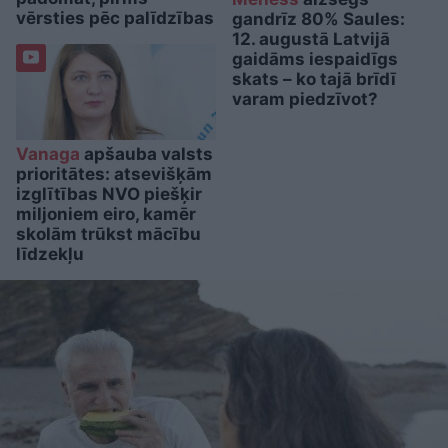
vērsties pēc palīdzības
gandrīz 80% Saules:
12. augustā Latvijā
gaidāms iespaidīgs
skats – ko tajā brīdī
varam piedzīvot?
Vanaga
apšauba valsts
prioritātes: atsevišķām
izglītības NVO piešķir
miljoniem eiro, kamēr
skolām trūkst mācību
līdzekļu