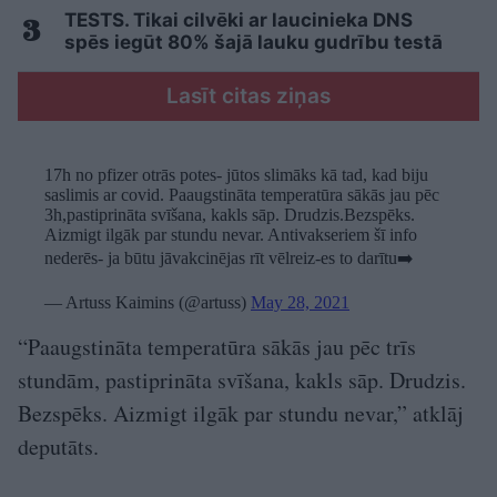
TESTS. Tikai cilvēki ar laucinieka DNS
spēs iegūt 80% šajā lauku gudrību testā
Lasīt citas ziņas
17h no pfizer otrās potes- jūtos slimāks kā tad, kad biju
saslimis ar covid. Paaugstināta temperatūra sākās jau pēc
3h,pastiprināta svīšana, kakls sāp. Drudzis.Bezspēks.
Aizmigt ilgāk par stundu nevar. Antivakseriem šī info
nederēs- ja būtu jāvakcinējas rīt vēlreiz-es to darītu➡️
— Artuss Kaimins (@artuss)
May 28, 2021
“Paaugstināta temperatūra sākās jau pēc trīs
stundām, pastiprināta svīšana, kakls sāp. Drudzis.
Bezspēks. Aizmigt ilgāk par stundu nevar,” atklāj
deputāts.