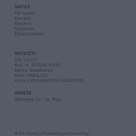
SAITES
Par mums
Kontakti
Reklāma
Noteikumi
Ētikas kodekss
REKVIZĪTI
SIA "LA.LV"
Reģ. nr. 40003616846
Banka: Swedbanka
Kods: HABALV22
Konts: LV64HABA0551043479309
ADRESE
Blaumaņa 32 - 1A, Rīga
© SIA "Ekis&Co-Positioning and Consulting"