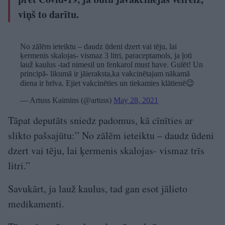
viņš to darītu.
No zālēm ieteiktu – daudz ūdeni dzert vai tēju, lai
ķermenis skalojas- vismaz 3 litri, paraceptamols, ja ļoti
lauž kaulus -tad nimesil un fenkarol must have. Gulēt! Un
principā- likumā ir jāieraksta,ka vakcinētajam nākamā
diena ir brīva. Ejiet vakcinēties un tiekamies klātienē😉
— Artuss Kaimins (@artuss)
May 28, 2021
Tāpat deputāts sniedz padomus, kā cīnīties ar
slikto pašsajūtu:” No zālēm ieteiktu – daudz ūdeni
dzert vai tēju, lai ķermenis skalojas- vismaz trīs
litri.”
Savukārt, ja lauž kaulus, tad gan esot jālieto
medikamenti.