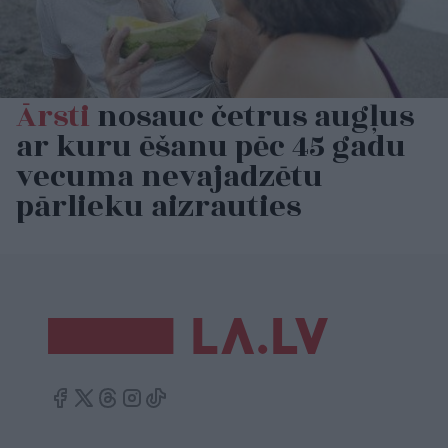
Ārsti
nosauc četrus augļus
ar kuru ēšanu pēc 45 gadu
vecuma nevajadzētu
pārlieku aizrauties