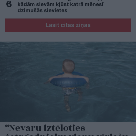
kādām sievām kļūst katrā mēnesī
dzimušās sievietes
Lasīt citas ziņas
“Nevaru iztēloties