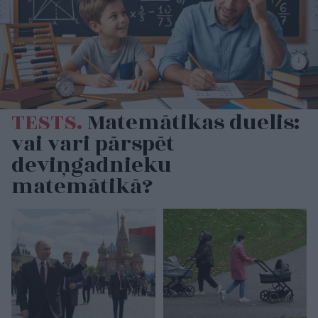
TESTS.
Matemātikas duelis:
vai vari pārspēt
deviņgadnieku
matemātikā?