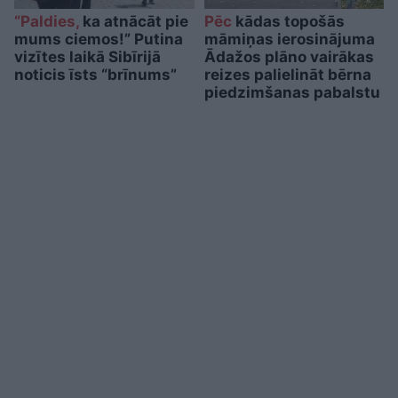
“Paldies,
ka atnācāt pie
Pēc
kādas topošās
mums ciemos!” Putina
māmiņas ierosinājuma
vizītes laikā Sibīrijā
Ādažos plāno vairākas
noticis īsts “brīnums”
reizes palielināt bērna
piedzimšanas pabalstu