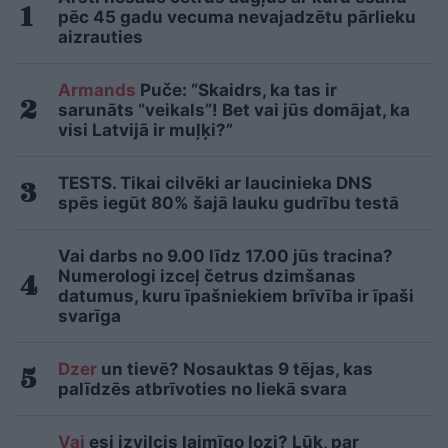
pēc 45 gadu vecuma nevajadzētu pārlieku
aizrauties
Armands
Puče: “Skaidrs, ka tas ir
sarunāts “veikals”! Bet vai jūs domājat, ka
visi Latvijā ir muļķi?”
TESTS. Tikai cilvēki ar laucinieka DNS
spēs iegūt 80% šajā lauku gudrību testā
Vai darbs no 9.00 līdz 17.00 jūs tracina?
Numerologi izceļ četrus dzimšanas
datumus, kuru īpašniekiem brīvība ir īpaši
svarīga
Dzer
un tievē? Nosauktas 9 tējas, kas
palīdzēs atbrīvoties no liekā svara
Vai
esi izvilcis laimīgo lozi? Lūk, par