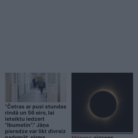
“Četras ar pusi stundas
rindā un 56 eiro, lai
ieteiktu iedzert
“Ibumetin”.” Jāņa
pieredze var likt divreiz
padomāt, pirms
Mēness
aizsegs