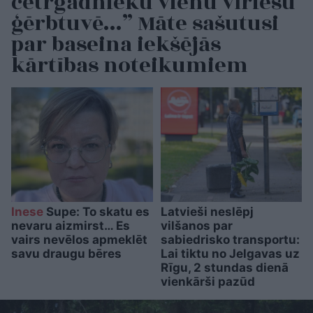
četrgadnieku vienu vīriešu
ģērbtuvē…” Māte sašutusi
par baseina iekšējās
kārtības noteikumiem
Inese
Supe: To skatu es
Latvieši neslēpj
nevaru aizmirst… Es
vilšanos par
vairs nevēlos apmeklēt
sabiedrisko transportu:
savu draugu bēres
Lai tiktu no Jelgavas uz
Rīgu, 2 stundas dienā
vienkārši pazūd