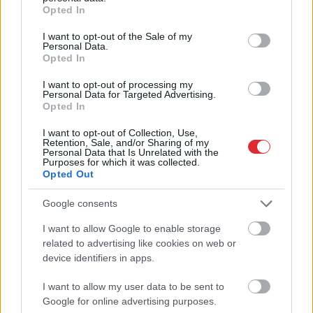
grant or deny consent to Google and its third-party tags to
Opted In
use your data for below specified purposes in below Google
consent section.
I want to opt-out of the Sale of my
Piektdien laiks būs silts, bet
Personal Data.
Opted In
pūtīs brāzmains vējš
I want to opt-out of processing my
Personal Data for Targeted Advertising.
Opted In
I want to opt-out of Collection, Use,
Retention, Sale, and/or Sharing of my
Personal Data that Is Unrelated with the
Purposes for which it was collected.
Opted Out
Google consents
Ceļojums
atcelts, bet
“Viņiem
visa dzīve bija
I want to allow Google to enable storage
Atcelt
Ziņot
naudas nav – tūrisma
priekšā!” Bauskas
related to advertising like cookies on web or
operatora “Digitours”
novadā nošauto suņu
device identifiers in apps.
klienti nonākuši
saimnieks tiesā nespēj
neapskaužamā
valdīt asaras
I want to allow my user data to be sent to
situācijā
Google for online advertising purposes.