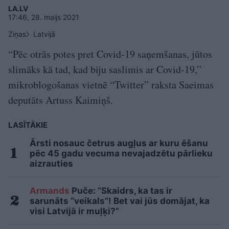
LA.LV
17:46, 28. maijs 2021
Ziņas
Latvijā
“Pēc otrās potes pret Covid-19 saņemšanas, jūtos
slimāks kā tad, kad biju saslimis ar Covid-19,”
mikroblogošanas vietnē “Twitter” raksta Saeimas
deputāts Artuss Kaimiņš.
LASĪTĀKIE
Ārsti nosauc četrus augļus ar kuru ēšanu
pēc 45 gadu vecuma nevajadzētu pārlieku
aizrauties
Armands
Puče: “Skaidrs, ka tas ir
sarunāts “veikals”! Bet vai jūs domājat, ka
visi Latvijā ir muļķi?”