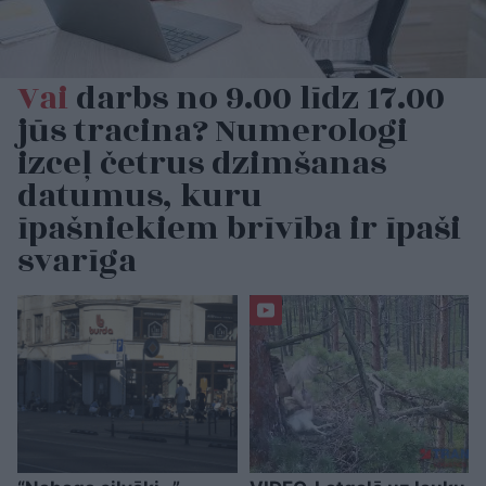
Vai
darbs no 9.00 līdz 17.00
jūs tracina? Numerologi
izceļ četrus dzimšanas
datumus, kuru
īpašniekiem brīvība ir īpaši
svarīga