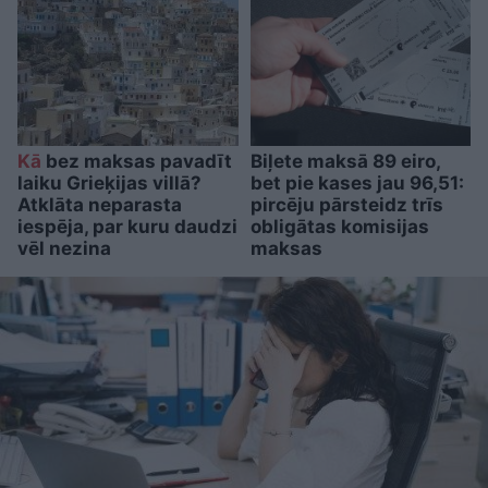
Kā
bez maksas pavadīt
Biļete maksā 89 eiro,
laiku Grieķijas villā?
bet pie kases jau 96,51:
Atklāta neparasta
pircēju pārsteidz trīs
iespēja, par kuru daudzi
obligātas komisijas
vēl nezina
maksas