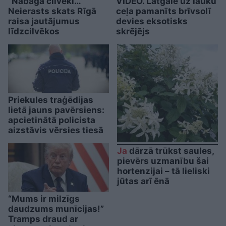
“Nabaga cilvēki…”
VIDEO. Latgalē uz lauku
Neierasts skats Rīgā
ceļa pamanīts brīvsolī
raisa jautājumus
devies eksotisks
līdzcilvēkos
skrējējs
Priekules traģēdijas
lietā jauns pavērsiens:
apcietinātā policista
aizstāvis vērsies tiesā
Ja
dārzā trūkst saules,
pievērs uzmanību šai
hortenzijai – tā lieliski
jūtas arī ēnā
“Mums ir milzīgs
daudzums munīcijas!”
Tramps draud ar