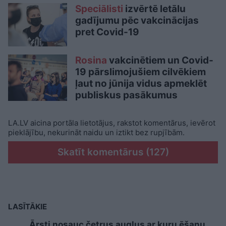
Speciālisti
izvērtē letālu
gadījumu pēc vakcinācijas
pret Covid-19
Rosina
vakcinētiem un Covid-
19 pārslimojušiem cilvēkiem
ļaut no jūnija vidus apmeklēt
publiskus pasākumus
LA.LV aicina portāla lietotājus, rakstot komentārus, ievērot
pieklājību, nekurināt naidu un iztikt bez rupjībām.
Skatīt komentārus (127)
LASĪTĀKIE
Ārsti nosauc četrus augļus ar kuru ēšanu