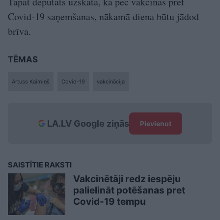
Tāpat deputāts uzskata, ka pēc vakcīnas pret
Covid-19 saņemšanas, nākamā diena būtu jādod
brīva.
TĒMAS
Artuss Kaimiņš
Covid-19
vakcinācija
LA.LV Google ziņās
Pievienot
SAISTĪTIE RAKSTI
Vakcinētāji redz iespēju
palielināt potēšanas pret
Covid-19 tempu