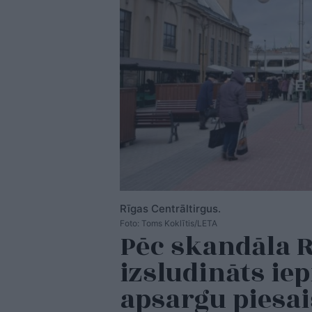
Rīgas Centrāltirgus.
Foto: Toms Koklītis/LETA
Pēc skandāla R
izsludināts ie
apsargu piesai