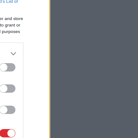
B’s List of
er and store
to grant or
ed purposes