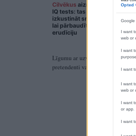
Cilvēkus
aizrāvis ātrs
Spec
Opted 
IQ tests: tas liks
brīd
izkustināt smadzenes,
plān
Google 
lai pārbaudītu tavu
dron
I want t
erudīciju
web or d
I want t
Līgumu ar uzvarētājiem paredzēts
purpose
pretendenti var iesniegt līdz 20.
I want 
I want t
web or d
I want t
or app.
I want t
I want t