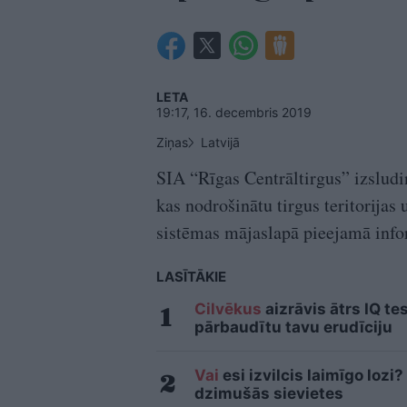
LETA
19:17, 16. decembris 2019
Ziņas
Latvijā
SIA “Rīgas Centrāltirgus” izsludi
kas nodrošinātu tirgus teritorijas
sistēmas mājaslapā pieejamā info
LASĪTĀKIE
Cilvēkus
aizrāvis ātrs IQ te
pārbaudītu tavu erudīciju
Vai
esi izvilcis laimīgo loz
dzimušās sievietes