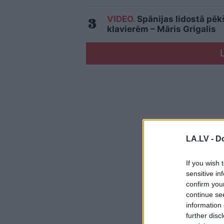
VIDEO.
Spānijas lidostā pēk
klavierēm – Māris Grigalis
LA.LV -
Do
If you wish 
sensitive in
confirm you
continue se
information 
further disc