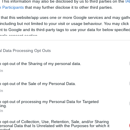
. This information may also be disclosed by us to third parties on the
IA
Participants
that may further disclose it to other third parties.
dze būs jānodrošina
 that this website/app uses one or more Google services and may gath
including but not limited to your visit or usage behaviour. You may click 
, Spīķeru ielu un
 to Google and its third-party tags to use your data for below specifi
ogle consent section.
7 līdz 19 būs jānodrošina divu darbinieku
l Data Processing Opt Outs
o opt-out of the Sharing of my personal data.
In
o opt-out of the Sale of my Personal Data.
In
to opt-out of processing my Personal Data for Targeted
ing.
In
o opt-out of Collection, Use, Retention, Sale, and/or Sharing
ersonal Data that Is Unrelated with the Purposes for which it
lected.