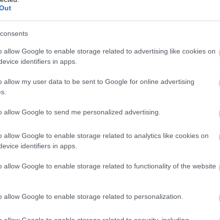
dienesti
pēdējā
VIDEO. Ciemiņi no
Out
ī novērš Krievijas
Transilvānijas?
Atcelt
Ziņot
otu atentātu pret
Bēniņos uzstādīta
consents
u ražotāju Eiropā
kamera fiksē
o allow Google to enable storage related to advertising like cookies on
neparastus
evice identifiers in apps.
apakšīrniekus
o allow my user data to be sent to Google for online advertising
 slēgt uz trīs mēnešiem un savus piedāvājumus
s.
decembrim.
to allow Google to send me personalized advertising.
o allow Google to enable storage related to analytics like cookies on
evice identifiers in apps.
o allow Google to enable storage related to functionality of the website
o allow Google to enable storage related to personalization.
o allow Google to enable storage related to security, including