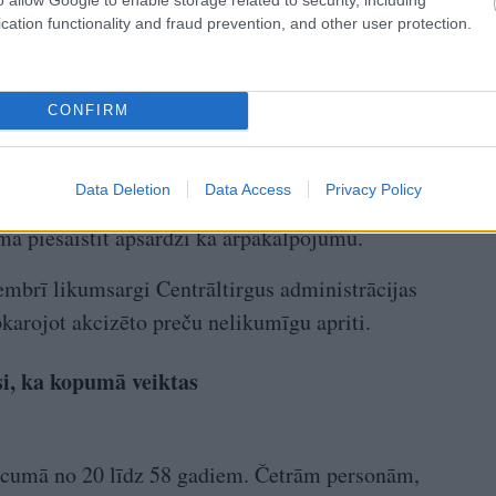
cation functionality and fraud prevention, and other user protection.
CONFIRM
 teritorijā nodrošināja centrāltirgus Iekšējās
Data Deletion
Data Access
Privacy Policy
bra beigās veiktajām Valsts policijas kratīšanām
a piesaistīt apsardzi kā ārpakalpojumu.
embrī likumsargi Centrāltirgus administrācijas
pkarojot akcizēto preču nelikumīgu apriti.
usi, ka kopumā veiktas
ecumā no 20 līdz 58 gadiem. Četrām personām,