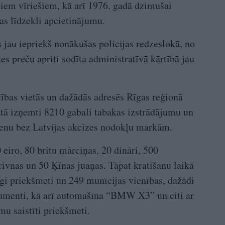
iem vīriešiem, kā arī 1976. gadā dzimušai
bas līdzekli apcietinājumu.
 jau iepriekš nonākušas policijas redzeslokā, no
s preču apriti sodīta administratīvā kārtībā jau
cības vietās un dažādās adresēs Rīgas reģionā
tātā izņemti 8210 gabali tabakas izstrādājumu un
rienu bez Latvijas akcīzes nodokļu markām.
 eiro, 80 britu mārciņas, 20 dināri, 500
ivnas un 50 Ķīnas juaņas. Tāpat kratīšanu laikā
gi priekšmeti un 249 munīcijas vienības, dažādi
umenti, kā arī automašīna “BMW X3” un citi ar
u saistīti priekšmeti.