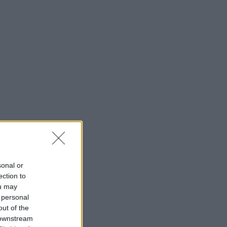
sonal or
ection to
ou may
 personal
out of the
 downstream