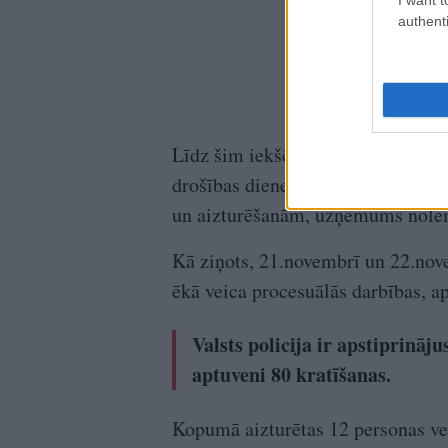
authenti
Līdz šim iekšējo kārtību uzņēmuma
drošības dienests, taču pēc novem
un aizturēšanām, uzņēmums nolēm
Kā ziņots, 21.novembrī un 22.nov
ēkā veica procesuālās darbības, a
Valsts policija ir apstiprināj
aptuveni 80 kratīšanas.
Kopumā aizturētas 12 personas v