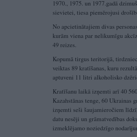
1970., 1975. un 1977.gadā dzimuš
sievietei, tiesa piemērojusi drošī
No apcietinātajiem divas personas
kurām viena par nelikumīgu akcīze
49 reizes.
Kopumā tirgus teritorijā, tirdznie
veiktas 89 kratīšanas, kuru rezul
aptuveni 11 litri alkoholisko dzē
Kratīšanu laikā izņemti arī 40 560
Kazahstānas tenge, 60 Ukrainas gr
izņemti seši šaujamieročiem līdzī
datu nesēji un grāmatvedības dok
izmeklējamo noziedzīgo nodarījum