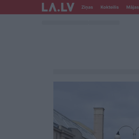
Ziņas
Kokteilis
Mājas