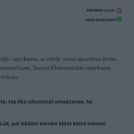
PIEVIENO LA.LV
SEKO WHATSAPP
nājis iepirkumu, ar mērķi atrast apsardzes firmu,
 uzraudzīšanu, liecina Elektroniskās iepirkumu
rmācija.
sts: tas liks izkustināt smadzenes, lai
i? Lūk, par kādām sievām kļūst katrā mēnesī