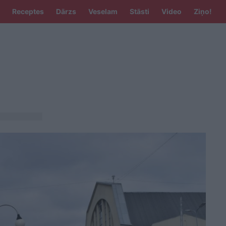
Receptes
Dārzs
Veselam
Stāsti
Video
Ziņo!