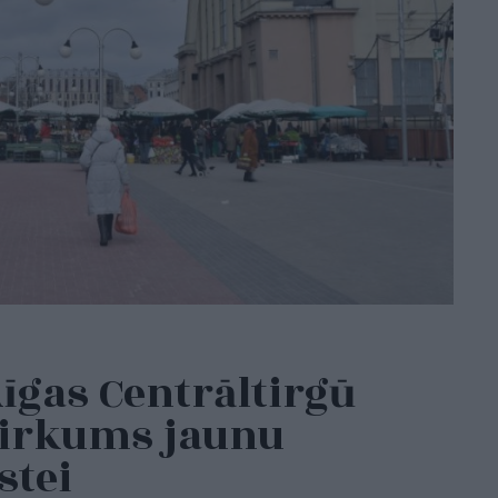
īgas Centrāltirgū
pirkums jaunu
stei