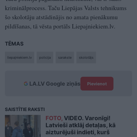
kriminālprocess. Taču Liepājas Valsts tehnikums
šo skolotāju atstādinājis no amata pienākumu
pildīšanas, tā vēsta portāls Liepajniekiem.lv.
TĒMAS
liepajniekiem.lv
policija
sarakste
skolotājs
LA.LV Google ziņās
Pievienot
SAISTĪTIE RAKSTI
FOTO,
VIDEO. Varonīgi!
Latvieši atklāj detaļas, kā
aizturējuši indieti, kurš