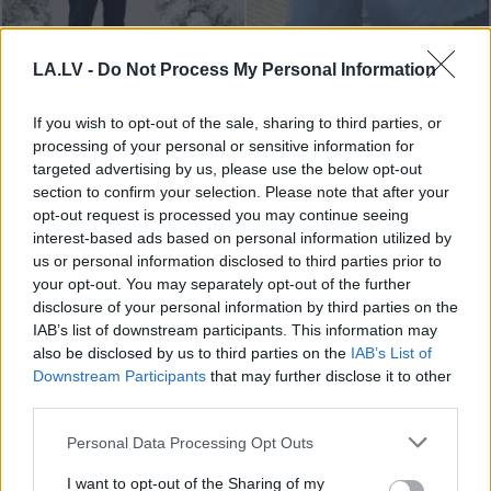
LA.LV -
Do Not Process My Personal Information
Rūgts! Latvijā slavenākais
If you wish to opt-out of the sale, sharing to third parties, or
japānis Masaki mijis
processing of your personal or sensitive information for
gredzenus ar mīļoto –
targeted advertising by us, please use the below opt-out
kāzās izskanēja arī īpaši
section to confirm your selection. Please note that after your
opt-out request is processed you may continue seeing
skaista latviešu dziesma
interest-based ads based on personal information utilized by
us or personal information disclosed to third parties prior to
your opt-out. You may separately opt-out of the further
disclosure of your personal information by third parties on the
IAB’s list of downstream participants. This information may
also be disclosed by us to third parties on the
IAB’s List of
Downstream Participants
that may further disclose it to other
third parties.
Please note that this website/app uses one or more Google
Personal Data Processing Opt Outs
services and may gather and store information including but
Zelenskis
gatavs
Šo kļūdu var pieļaut
not limited to your visit or usage behaviour. You may click to
I want to opt-out of the Sharing of my
“sarežģītām sarunām”
daudzi! Pēc “Maxima”