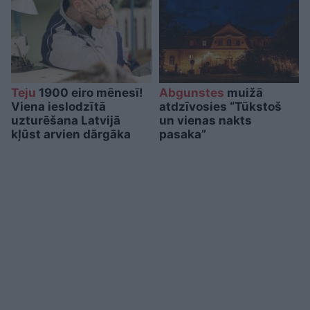
Teju
1900 eiro mēnesī!
Abgunstes
muižā
Viena ieslodzītā
atdzīvosies “Tūkstoš
uzturēšana Latvijā
un vienas nakts
kļūst arvien dārgāka
pasaka”