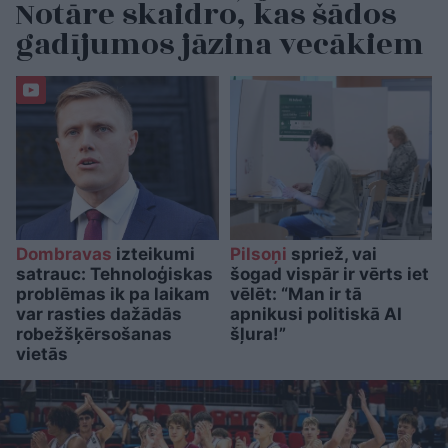
Notāre skaidro, kas šādos
gadījumos jāzina vecākiem
Dombravas
izteikumi
Pilsoņi
spriež, vai
satrauc: Tehnoloģiskas
šogad vispār ir vērts iet
problēmas ik pa laikam
vēlēt: “Man ir tā
var rasties dažādās
apnikusi politiskā AI
robežšķērsošanas
šļura!”
vietās