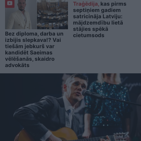
Traģēdija,
kas pirms
septiņiem gadiem
satricināja Latviju:
mājdzemdību lietā
stājies spēkā
Bez diploma, darba un
cietumsods
izbijis slepkava!? Vai
tiešām jebkurš var
kandidēt Saeimas
vēlēšanās, skaidro
advokāts