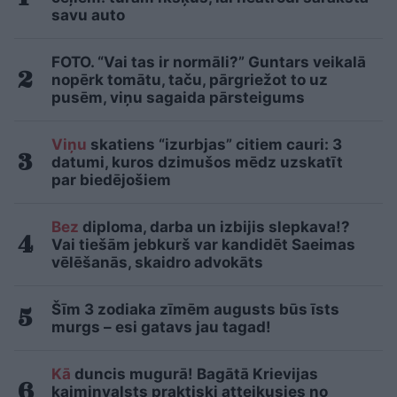
savu auto
FOTO. “Vai tas ir normāli?” Guntars veikalā
nopērk tomātu, taču, pārgriežot to uz
pusēm, viņu sagaida pārsteigums
Viņu
skatiens “izurbjas” citiem cauri: 3
datumi, kuros dzimušos mēdz uzskatīt
par biedējošiem
Bez
diploma, darba un izbijis slepkava!?
Vai tiešām jebkurš var kandidēt Saeimas
vēlēšanās, skaidro advokāts
Šīm 3 zodiaka zīmēm augusts būs īsts
murgs – esi gatavs jau tagad!
Kā
duncis mugurā! Bagātā Krievijas
kaimiņvalsts praktiski atteikusies no