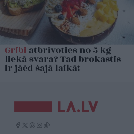
Gribi
atbrīvoties no 5 kg
liekā svara? Tad brokastis
ir jāēd šajā laikā!