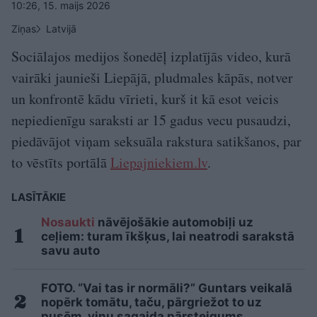
10:26, 15. maijs 2026
Ziņas
Latvijā
Sociālajos medijos šonedēļ izplatījās video, kurā
vairāki jaunieši Liepājā, pludmales kāpās, notver
un konfrontē kādu vīrieti, kurš it kā esot veicis
nepiedienīgu saraksti ar 15 gadus vecu pusaudzi,
piedāvājot viņam seksuāla rakstura satikšanos, par
to vēstīts portālā
Liepajniekiem.lv
.
LASĪTĀKIE
Nosaukti
nāvējošākie automobiļi uz
ceļiem: turam īkšķus, lai neatrodi sarakstā
savu auto
FOTO. “Vai tas ir normāli?” Guntars veikalā
nopērk tomātu, taču, pārgriežot to uz
pusēm, viņu sagaida pārsteigums