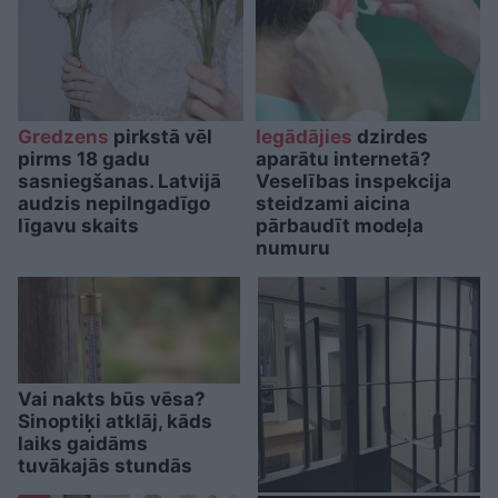
Gredzens
pirkstā vēl
Iegādājies
dzirdes
pirms 18 gadu
aparātu internetā?
sasniegšanas. Latvijā
Veselības inspekcija
audzis nepilngadīgo
steidzami aicina
līgavu skaits
pārbaudīt modeļa
numuru
Vai nakts būs vēsa?
Sinoptiķi atklāj, kāds
laiks gaidāms
tuvākajās stundās