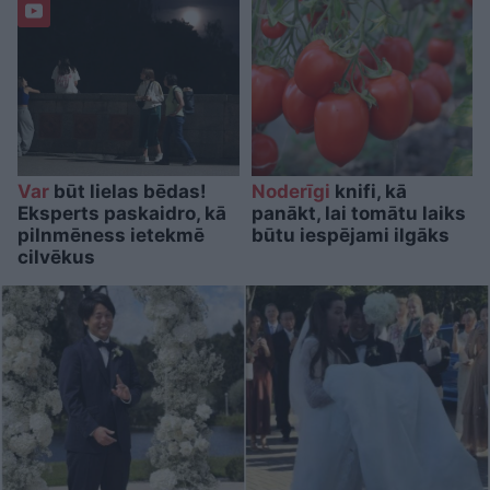
Var
būt lielas bēdas!
Noderīgi
knifi, kā
Eksperts paskaidro, kā
panākt, lai tomātu laiks
pilnmēness ietekmē
būtu iespējami ilgāks
cilvēkus