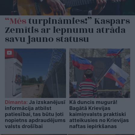
“Mēs
turpināmies!” Kaspars
Zemītis ar lepnumu atrāda
savu jauno statusu
Dimanta:
Ja izskanējusī
Kā duncis mugurā!
informācija atbilst
Bagātā Krievijas
patiesībai, tas būtu ļoti
kaimiņvalsts praktiski
nopietns apdraudējums
atteikusies no Krievijas
valsts drošībai
naftas iepirkšanas