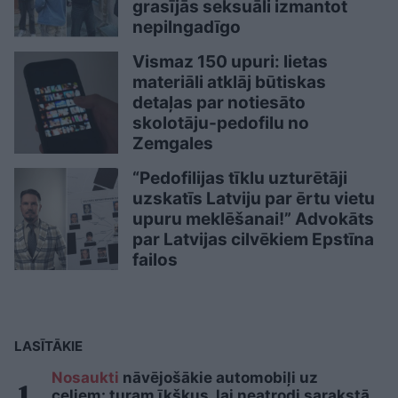
grasījās seksuāli izmantot
nepilngadīgo
Vismaz 150 upuri: lietas
materiāli atklāj būtiskas
detaļas par notiesāto
skolotāju-pedofilu no
Zemgales
“Pedofilijas tīklu uzturētāji
uzskatīs Latviju par ērtu vietu
upuru meklēšanai!” Advokāts
par Latvijas cilvēkiem Epstīna
failos
LASĪTĀKIE
Nosaukti
nāvējošākie automobiļi uz
ceļiem: turam īkšķus, lai neatrodi sarakstā