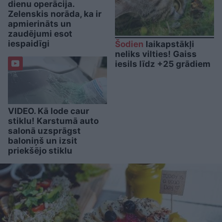
dienu operācija.
Zelenskis norāda, ka ir
apmierināts un
zaudējumi esot
iespaidīgi
Šodien
laikapstākļi
neliks vilties! Gaiss
iesils līdz +25 grādiem
VIDEO. Kā lode caur
stiklu! Karstumā auto
salonā uzsprāgst
baloniņš un izsit
priekšējo stiklu