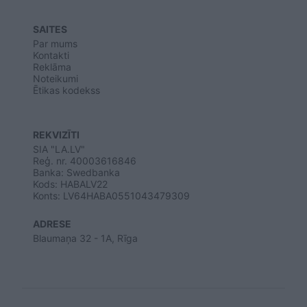
SAITES
Par mums
Kontakti
Reklāma
Noteikumi
Ētikas kodekss
REKVIZĪTI
SIA "LA.LV"
Reģ. nr. 40003616846
Banka: Swedbanka
Kods: HABALV22
Konts: LV64HABA0551043479309
ADRESE
Blaumaņa 32 - 1A, Rīga