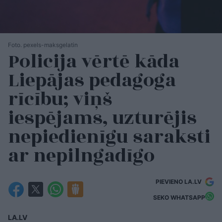
Foto. pexels-maksgelatin
Policija vērtē kāda
Liepājas pedagoga
rīcību; viņš
iespējams, uzturējis
nepiedienīgu saraksti
ar nepilngadīgo
PIEVIENO LA.LV
SEKO WHATSAPP
LA.LV