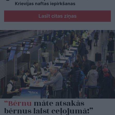
Krievijas naftas iepirkšanas
Lasīt citas ziņas
“Bērnu
māte atsakās
bērnus laist ceļojumā!”