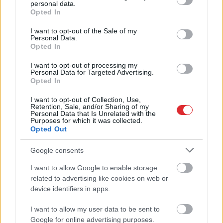
personal data.
grant or deny consent to Google and its third-party tags to
ar Putinu; Slaidiņš
apmeklējuma klients
Opted In
use your data for below specified purposes in below Google
pasaka, kas visu varētu
brīdina citus
consent section.
izšķirt
autovadītājus
I want to opt-out of the Sale of my
Personal Data.
neuzkāpt uz tā paša
Opted In
grābekļa
I want to opt-out of processing my
Personal Data for Targeted Advertising.
Opted In
I want to opt-out of Collection, Use,
Retention, Sale, and/or Sharing of my
Personal Data that Is Unrelated with the
Purposes for which it was collected.
Opted Out
Google consents
I want to allow Google to enable storage
Atcelt
Ziņot
related to advertising like cookies on web or
device identifiers in apps.
I want to allow my user data to be sent to
Google for online advertising purposes.