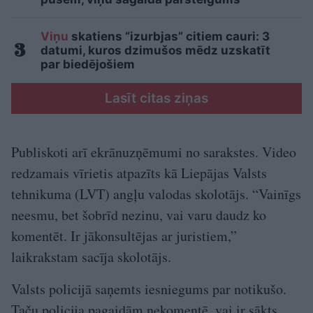
Viņu
skatiens “izurbjas” citiem cauri: 3
datumi, kuros dzimušos mēdz uzskatīt
par biedējošiem
Lasīt citas ziņas
Publiskoti arī ekrānuzņēmumi no sarakstes. Video
redzamais vīrietis atpazīts kā Liepājas Valsts
tehnikuma (LVT) angļu valodas skolotājs. “Vainīgs
neesmu, bet šobrīd nezinu, vai varu daudz ko
komentēt. Ir jākonsultējas ar juristiem,”
laikrakstam sacīja skolotājs.
Valsts policijā saņemts iesniegums par notikušo.
Taču policija pagaidām nekomentē, vai ir sākts