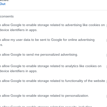
Out
Atcelt
Ziņot
consents
o allow Google to enable storage related to advertising like cookies on
evice identifiers in apps.
ālu deputāts var
Svētdien
laiks
o allow my user data to be sent to Google for online advertising
raukt par valsts
mainīsies. Laika
s.
u? Sabiedrība sāk
prognoze
nāt un atklājas
to allow Google to send me personalized advertising.
ni cipari
o allow Google to enable storage related to analytics like cookies on
evice identifiers in apps.
itumu apsaimniekotājiem ir pienākums ar šī gada
 atkritumu apsaimniekošanas pakalpojuma
o allow Google to enable storage related to functionality of the website
jumu sniegšanas būtiskos nosacījumus, kādi
embrim.
o allow Google to enable storage related to personalization.
o allow Google to enable storage related to security, including