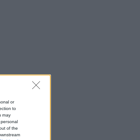
sonal or
ection to
ou may
 personal
out of the
 downstream