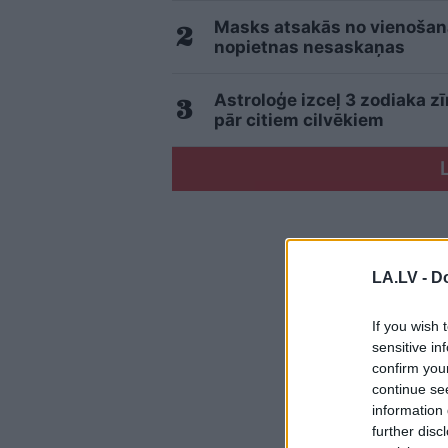
Masks atsakās no vienošanās
nopietnas nesaskaņas
Astroloģe izceļ 3 zodiaka z
pār citiem cilvēkiem
LA.LV -
Do
If you wish 
sensitive in
confirm you
continue se
information 
further disc