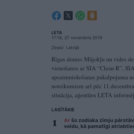
LETA
17:18, 27. novembris 2019
Ziņas
Latvijā
Rīgas domes Mājokļu un vides dep
vienošanos ar SIA “Clean R”, SIA
apsaimniekošanas pakalpojuma no
noteikumiem arī pēc 11.decembra, 
situācija, aģentūru LETA informē
LASĪTĀKIE
Ar
šo zodiaka zīmju pārstāvj
veidu, kā pamatīgi atriebtie