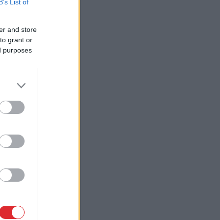
B’s List of
er and store
to grant or
ed purposes