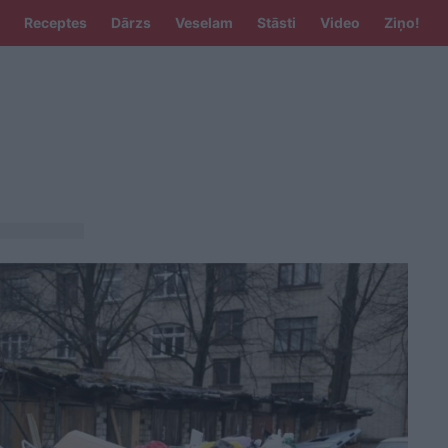
Receptes
Dārzs
Veselam
Stāsti
Video
Ziņo!