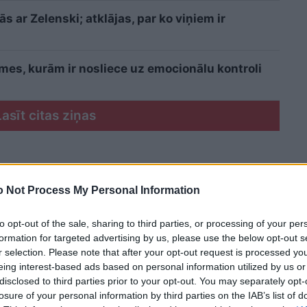
 ar Zelenski; atklājas, par ko viņiem ir
īmes, kurām ir nosliece uz emocionālu kontroli
Lasīt citas ziņas
 Not Process My Personal Information
to opt-out of the sale, sharing to third parties, or processing of your per
formation for targeted advertising by us, please use the below opt-out s
r selection. Please note that after your opt-out request is processed y
eing interest-based ads based on personal information utilized by us or
disclosed to third parties prior to your opt-out. You may separately opt-
losure of your personal information by third parties on the IAB’s list of