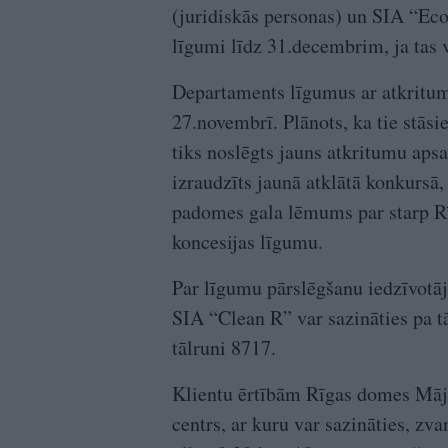
(juridiskās personas) un SIA “Eco 
līgumi līdz 31.decembrim, ja tas v
Departaments līgumus ar atkritu
27.novembrī. Plānots, ka tie stāsi
tiks noslēgts jauns atkritumu ap
izraudzīts jaunā atklātā konkursā,
padomes gala lēmums par starp Rī
koncesijas līgumu.
Par līgumu pārslēgšanu iedzīvotā
SIA “Clean R” var sazināties pa t
tālruni 8717.
Klientu ērtībām Rīgas domes Mājo
centrs, ar kuru var sazināties, zv