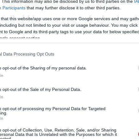
. This information may also be disclosed by us to third parties on the
IA
Participants
that may further disclose it to other third parties.
 that this website/app uses one or more Google services and may gath
including but not limited to your visit or usage behaviour. You may click 
 to Google and its third-party tags to use your data for below specifi
B) vadītāja Dace Gaile aģentūrai LETA atzina, ka
ogle consent section.
ra nebija jāsaskaņo ar IUB, jo pašvaldības rīcībā
 ka atkritumi Rīgā tiek izvesti arī pēc
l Data Processing Opt Outs
o opt-out of the Sharing of my personal data.
In
ģionālās attīstības ministrijas (VARAM) pārstāvji
dz juridiski tiesisku veidu kā nodrošināt, ka
o opt-out of the Sale of my Personal Data.
ašreizējiem atkritumu apsaimniekotājiem, neliekot
In
umus.
to opt-out of processing my Personal Data for Targeted
ing.
In
o opt-out of Collection, Use, Retention, Sale, and/or Sharing
ersonal Data that Is Unrelated with the Purposes for which it
lected.