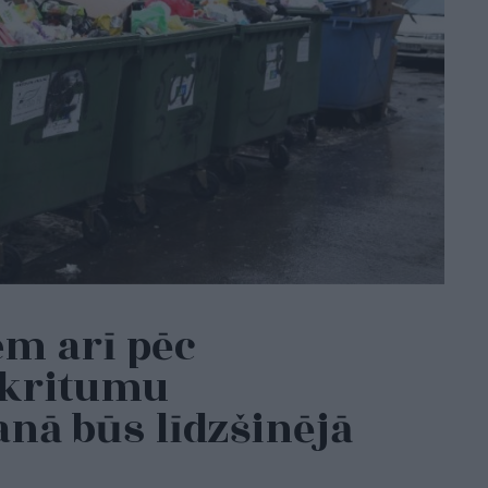
em arī pēc
tkritumu
nā būs līdzšinējā