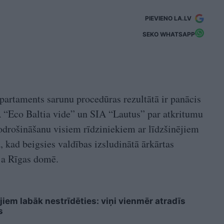
PIEVIENO LA.LV
SEKO WHATSAPP
artaments sarunu procedūras rezultātā ir panācis
 “Eco Baltia vide” un SIA “Lautus” par atkritumu
drošināšanu visiem rīdziniekiem ar līdzšinējiem
kad beigsies valdības izsludinātā ārkārtas
ja Rīgas domē.
iem labāk nestrīdēties: viņi vienmēr atradīs
s