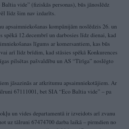
Baltia vide” (fiziskās personas), būs jānoslēdz
ēl līdz šim nav izdarīts.
mu apsaimniekošanas kompānijām noslēdzis 26. un
es spēkā 12.decembrī un darbosies līdz dienai, kad
saimniekošanas līgums ar komersantiem, kas būs
 vai arī līdz brīdim, kad stāsies spēkā Konkurences
gas pilsētas pašvaldību un AS “Tīrīga” noslēgto
jiem jāsazinās ar atkritumu apsaimniekotājiem. Ar
ālruni 67111001, bet SIA “Eco Baltia vide” – pa
kļu un vides departamentā ir izveidots arī zvanu
anot uz tālruni 67474700 darba laikā – pirmdien no