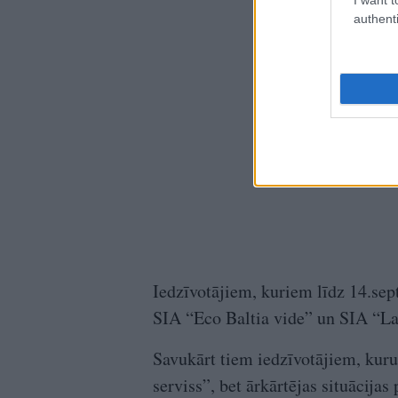
authenti
Iedzīvotājiem, kuriem līdz 14.sep
SIA “Eco Baltia vide” un SIA “Lau
Savukārt tiem iedzīvotājiem, kur
serviss”, bet ārkārtējas situācij