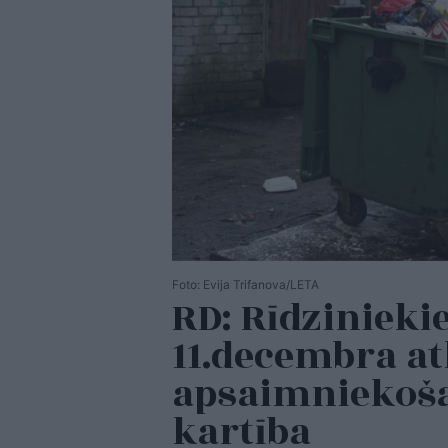
Foto: Evija Trifanova/LETA
RD: Rīdzinieki
11.decembra a
apsaimniekoša
kartība