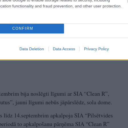
cation functionality and fraud prevention, and other user protection.
CONFIRM
Data Deletion
Data Access
Privacy Policy
tembrim bija noslēgti līgumi ar SIA “Clean R”,
tus”, jauni līgumi nebūs jāpārslēdz, sola dome.
us līdz 14.septembrim apkalpoja SIA “Pilsētvides
as periodā to apkalpošanu pārņēma SIA “Clean R”