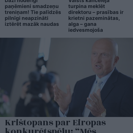
Daži noderīgi
Valsts kanceleja
paņēmieni smadzeņu
turpina meklēt
treniņam! Tie palīdzēs
direktoru – prasības ir
pilnīgi neapzināti
krietni pazeminātas,
iztērēt mazāk naudas
alga – gana
iedvesmojoša
Krištopans par Eiropas
konkurētspēju: “Mēs