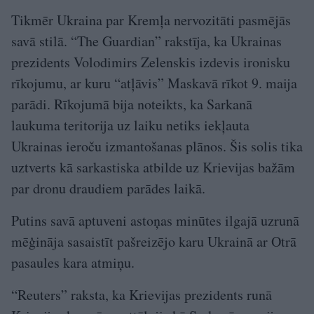
Tikmēr Ukraina par Kremļa nervozitāti pasmējās
savā stilā. “The Guardian” rakstīja, ka Ukrainas
prezidents Volodimirs Zelenskis izdevis ironisku
rīkojumu, ar kuru “atļāvis” Maskavā rīkot 9. maija
parādi. Rīkojumā bija noteikts, ka Sarkanā
laukuma teritorija uz laiku netiks iekļauta
Ukrainas ieroču izmantošanas plānos. Šis solis tika
uztverts kā sarkastiska atbilde uz Krievijas bažām
par dronu draudiem parādes laikā.
Putins savā aptuveni astoņas minūtes ilgajā uzrunā
mēģināja sasaistīt pašreizējo karu Ukrainā ar Otrā
pasaules kara atmiņu.
“Reuters” raksta, ka Krievijas prezidents runā