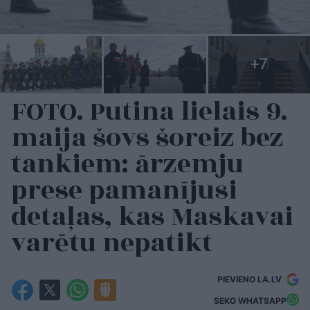
FOTO. Putina lielais 9.
maija šovs šoreiz bez
tankiem: ārzemju
prese pamanījusi
detaļas, kas Maskavai
varētu nepatikt
PIEVIENO LA.LV
SEKO WHATSAPP