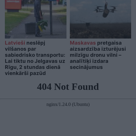
Latvieši
neslēpj
Maskavas
pretgaisa
vilšanos par
aizsardzība izturējusi
sabiedrisko transportu:
milzīgu dronu vilni –
Lai tiktu no Jelgavas uz
analītiķi izdara
Rīgu, 2 stundas dienā
secinājumus
vienkārši pazūd