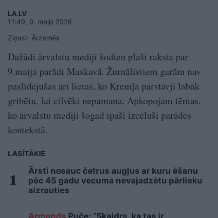
LA.LV
11:49, 9. maijs 2026
Ziņas
Ārzemēs
Dažādi ārvalstu mediji šodien plaši raksta par
9.maija parādi Maskavā. Žurnālistiem garām nav
paslīdējušas arī lietas, ko Kremļa pārstāvji labāk
gribētu, lai cilvēki nepamana. Apkopojam tēmas,
ko ārvalstu mediji šogad īpaši izcēluši parādes
kontekstā.
LASĪTĀKIE
Ārsti nosauc četrus augļus ar kuru ēšanu
pēc 45 gadu vecuma nevajadzētu pārlieku
aizrauties
Armands
Puče: “Skaidrs, ka tas ir