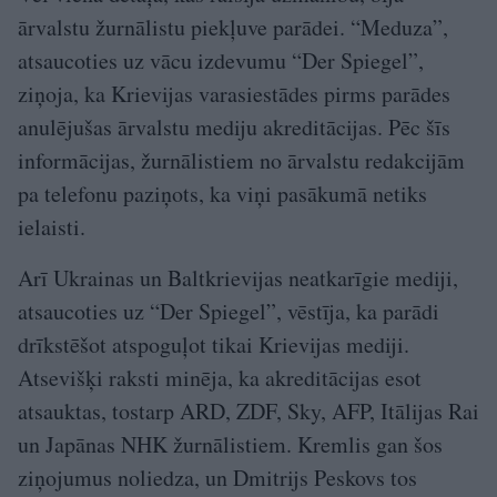
ārvalstu žurnālistu piekļuve parādei. “Meduza”,
atsaucoties uz vācu izdevumu “Der Spiegel”,
ziņoja, ka Krievijas varasiestādes pirms parādes
anulējušas ārvalstu mediju akreditācijas. Pēc šīs
informācijas, žurnālistiem no ārvalstu redakcijām
pa telefonu paziņots, ka viņi pasākumā netiks
ielaisti.
Arī Ukrainas un Baltkrievijas neatkarīgie mediji,
atsaucoties uz “Der Spiegel”, vēstīja, ka parādi
drīkstēšot atspoguļot tikai Krievijas mediji.
Atsevišķi raksti minēja, ka akreditācijas esot
atsauktas, tostarp ARD, ZDF, Sky, AFP, Itālijas Rai
un Japānas NHK žurnālistiem. Kremlis gan šos
ziņojumus noliedza, un Dmitrijs Peskovs tos