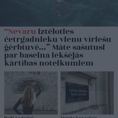
“Nevaru
iztēloties
četrgadnieku vienu vīriešu
ģērbtuvē…” Māte sašutusi
par baseina iekšējās
kārtības noteikumiem