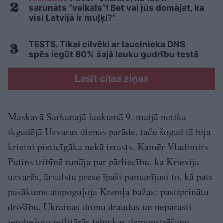
sarunāts “veikals”! Bet vai jūs domājat, ka
visi Latvijā ir muļķi?”
TESTS. Tikai cilvēki ar laucinieka DNS
spēs iegūt 80% šajā lauku gudrību testā
Lasīt citas ziņas
Maskavā Sarkanajā laukumā 9. maijā notika
ikgadējā Uzvaras dienas parāde, taču šogad tā bija
krietni pieticīgāka nekā ierasts. Kamēr Vladimirs
Putins tribīnē runāja par pārliecību, ka Krievija
uzvarēs, ārvalstu prese īpaši pamanījusi to, kā pats
pasākums atspoguļoja Kremļa bažas: pastiprinātu
drošību, Ukrainas dronu draudus un neparasti
ierobežotu militārās tehnikas demonstrēšanu.