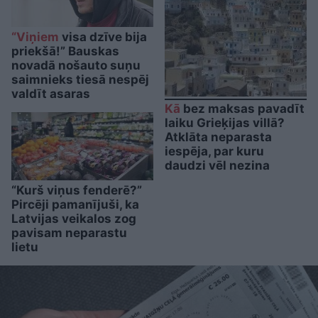
“Viņiem
visa dzīve bija
priekšā!” Bauskas
novadā nošauto suņu
saimnieks tiesā nespēj
valdīt asaras
Kā
bez maksas pavadīt
laiku Grieķijas villā?
Atklāta neparasta
iespēja, par kuru
daudzi vēl nezina
“Kurš viņus fenderē?”
Pircēji pamanījuši, ka
Latvijas veikalos zog
pavisam neparastu
lietu