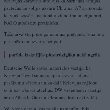
Krievijas karavīrus attēlojis kā Sarkanās armijas
pēctečus un solījis uzvaru Ukrainā. AP arī norāda,
ka viņš uzsvēris nacionālo vienotību un cīņu pret
NATO atbalstītu pretinieku.
Taču ārvalstu prese pamanījusi pretrunu: runa bija
par spēku un uzvaru, bet pati
parāde izskatījās piesardzīgāka nekā agrāk.
Deutsche Welle savos materiālos vēstīja, ka
Krievija šogad samazinājusi Uzvaras dienas
pasākumu vērienu un ka daļā Krievijas reģionu
svinības tikušas atceltas. DW šo tendenci saistīja
ar drošības bažām un Ukrainas dronu aktivitāti.
Vēl viena detaļa, kas raisīja uzmanību, bija