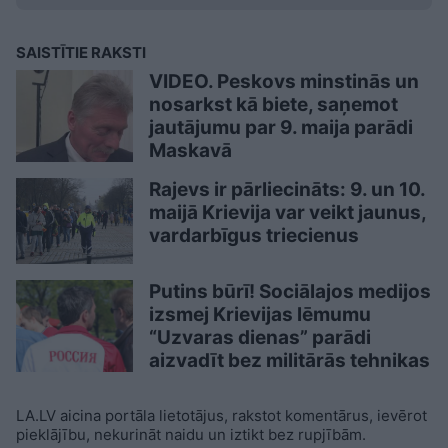
SAISTĪTIE RAKSTI
VIDEO. Peskovs minstinās un
nosarkst kā biete, saņemot
jautājumu par 9. maija parādi
Maskavā
Rajevs ir pārliecināts: 9. un 10.
maijā Krievija var veikt jaunus,
vardarbīgus triecienus
Putins būrī! Sociālajos medijos
izsmej Krievijas lēmumu
“Uzvaras dienas” parādi
aizvadīt bez militārās tehnikas
LA.LV aicina portāla lietotājus, rakstot komentārus, ievērot
pieklājību, nekurināt naidu un iztikt bez rupjībām.