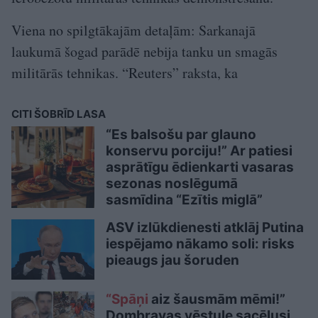
Viena no spilgtākajām detaļām: Sarkanajā
laukumā šogad parādē nebija tanku un smagās
militārās tehnikas. “Reuters” raksta, ka
CITI ŠOBRĪD LASA
“Es balsošu par glauno
konservu porciju!” Ar patiesi
asprātīgu ēdienkarti vasaras
sezonas noslēgumā
sasmīdina “Ezītis miglā”
ASV izlūkdienesti atklāj Putina
iespējamo nākamo soli: risks
pieaugs jau šoruden
“Spāņi
aiz šausmām mēmi!”
Dombravas vēstule sacēlusi