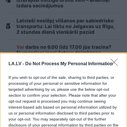
izdara secinājumus
Latvieši neslēpj vilšanos par sabiedrisko
transportu: Lai tiktu no Jelgavas uz Rīgu,
2 stundas dienā vienkārši pazūd
Vai
darbs no 9.00 līdz 17.00 jūs tracina?
Numerologi izceļ četrus dzimšanas
datumus, kuru īpašniekiem brīvība ir īpaši
LA.LV -
Do Not Process My Personal Information
svarīga
Lasīt citas ziņas
If you wish to opt-out of the sale, sharing to third parties, or
processing of your personal or sensitive information for
targeted advertising by us, please use the below opt-out
section to confirm your selection. Please note that after your
opt-out request is processed you may continue seeing
interest-based ads based on personal information utilized by
us or personal information disclosed to third parties prior to
your opt-out. You may separately opt-out of the further
disclosure of your personal information by third parties on the