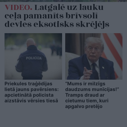
VIDEO.
Latgalē uz lauku
ceļa pamanīts brīvsolī
devies eksotisks skrējējs
Priekules traģēdijas
“Mums ir milzīgs
lietā jauns pavērsiens:
daudzums munīcijas!”
apcietinātā policista
Tramps draud ar
aizstāvis vērsies tiesā
cietumu tiem, kuri
apgalvo pretējo