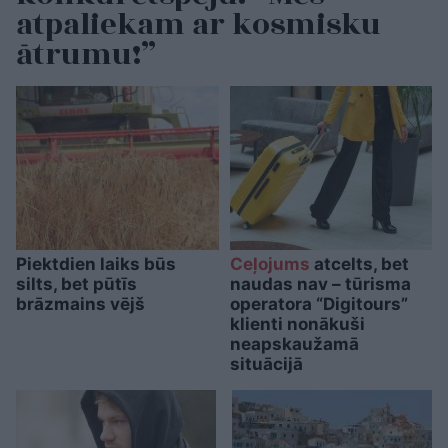
atpaliekam ar kosmisku
ātrumu!”
Piektdien laiks būs
Ceļojums
atcelts, bet
silts, bet pūtīs
naudas nav – tūrisma
brāzmains vējš
operatora “Digitours”
klienti nonākuši
neapskaužamā
situācijā