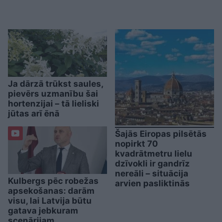
Ja dārzā trūkst saules,
pievērs uzmanību šai
hortenzijai – tā lieliski
jūtas arī ēnā
Šajās Eiropas pilsētās
nopirkt 70
kvadrātmetru lielu
dzīvokli ir gandrīz
nereāli – situācija
Kulbergs pēc robežas
arvien pasliktinās
apsekošanas: darām
visu, lai Latvija būtu
gatava jebkuram
scenārijam