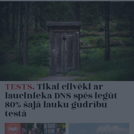
TESTS.
Tikai cilvēki ar
laucinieka DNS spēs iegūt
80% šajā lauku gudrību
testā