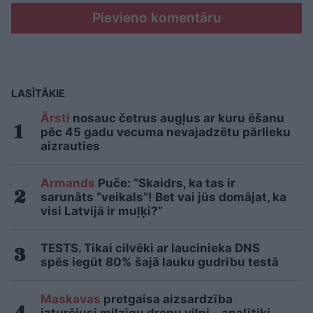
Pievieno komentāru
LASĪTĀKIE
Ārsti
nosauc četrus augļus ar kuru ēšanu
pēc 45 gadu vecuma nevajadzētu pārlieku
aizrauties
Armands
Puče: “Skaidrs, ka tas ir
sarunāts “veikals”! Bet vai jūs domājat, ka
visi Latvijā ir muļķi?”
TESTS. Tikai cilvēki ar laucinieka DNS
spēs iegūt 80% šajā lauku gudrību testā
Maskavas
pretgaisa aizsardzība
izturējusi milzīgu dronu vilni – analītiķi