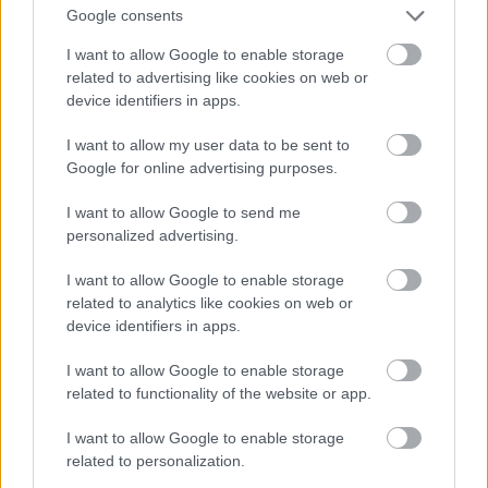
Google consents
Inese
Supe: To skatu es
“Es balsošu par glauno
nevaru aizmirst… Es
konservu porciju!” Ar
I want to allow Google to enable storage
Atcelt
Ziņot
vairs nevēlos apmeklēt
patiesi asprātīgu
related to advertising like cookies on web or
savu draugu bēres
ēdienkarti vasaras
device identifiers in apps.
sezonas noslēgumā
sasmīdina “Ezītis
I want to allow my user data to be sent to
miglā”
Google for online advertising purposes.
I want to allow Google to send me
personalized advertising.
I want to allow Google to enable storage
related to analytics like cookies on web or
device identifiers in apps.
I want to allow Google to enable storage
related to functionality of the website or app.
I want to allow Google to enable storage
related to personalization.