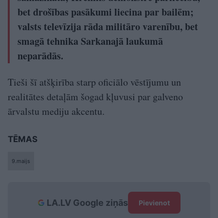
bet drošības pasākumi liecina par bailēm;
valsts televīzija rāda militāro varenību, bet
smagā tehnika Sarkanajā laukumā
neparādās.
Tieši šī atšķirība starp oficiālo vēstījumu un
realitātes detaļām šogad kļuvusi par galveno
ārvalstu mediju akcentu.
TĒMAS
9.maijs
LA.LV Google ziņās
Pievienot