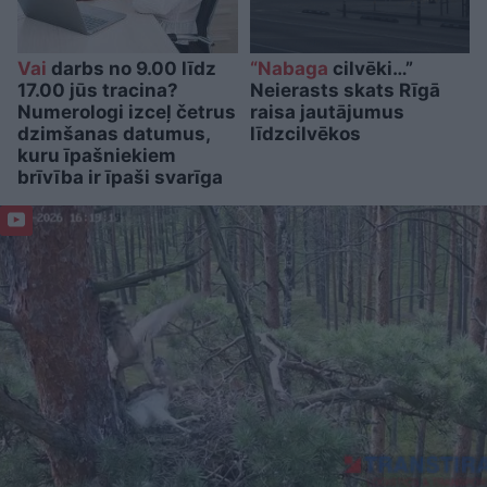
Vai
darbs no 9.00 līdz
“Nabaga
cilvēki…”
17.00 jūs tracina?
Neierasts skats Rīgā
Numerologi izceļ četrus
raisa jautājumus
dzimšanas datumus,
līdzcilvēkos
kuru īpašniekiem
brīvība ir īpaši svarīga