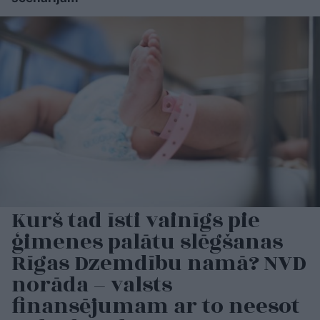
Kurš tad īsti vainīgs pie
ģimenes palātu slēgšanas
Rīgas Dzemdību namā? NVD
norāda – valsts
finansējumam ar to neesot