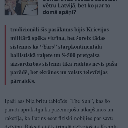
vētru Latvijā, bet ko par to
domā spāņi?
tradicionāli šis pasākums bijis Krievijas
militārā spēka vitrīna, bet šoreiz tādas
sistēmas kā “Yars” starpkontinentālā
ballistiskā raķete un S-500 pretgaisa
aizsardzības sistēma tika rādītas nevis pašā
parādē, bet ekrānos un valsts televīzijas
pārraidēs.
Īpaši ass bija britu tabloīds “The Sun”, kas šo
parādi aprakstīja kā pazemojošu atkāpšanos un
rakstīja, ka Putins esot fiziski nobijies par savu
dzīvību. Rakstā citēts trimdā dzīvojošais Kremļa