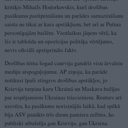
kritiķis Mihails Hodorkovskis, kurš drošības
pasākumu pastiprināšanu un parādes samazināšanu
saista ne tikai ar kara apstākļiem, bet arī ar Putina
personīgajām bailēm. Vienlaikus jāņem vērā, ka
šis ir tabloīda un opozīcijas politiķa vērtējums,
nevis oficiāli apstiprināts fakts.
Drošības tēma šogad caurvija gandrīz visu ārvalstu
mediju atspoguļojumu. AP ziņoja, ka parāde
notikusi īpaši stingros drošības apstākļos, jo
Krievija turpina karu Ukrainā un Maskava bažījas
par iespējamiem Ukrainas triecieniem. Reuters arī
uzsvēra, ka pasākums norisinājās laikā, kad spēkā
bija ASV panākts trīs dienu pamiera režīms, ko
publiski atbalstīja gan Krievija, gan Ukraina.