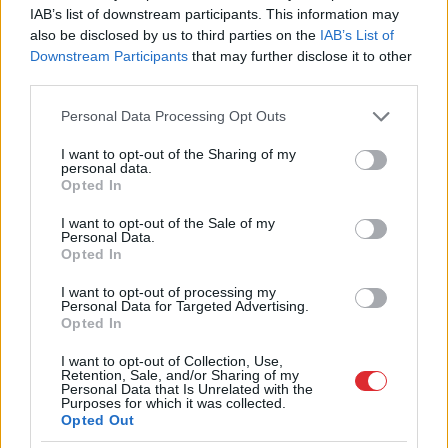
IAB’s list of downstream participants. This information may
also be disclosed by us to third parties on the
IAB’s List of
Downstream Participants
that may further disclose it to other
third parties.
Please note that this website/app uses one or more Google
Personal Data Processing Opt Outs
services and may gather and store information including but
“Spāņi
aiz šausmām
not limited to your visit or usage behaviour. You may click to
I want to opt-out of the Sharing of my
personal data.
grant or deny consent to Google and its third-party tags to
mēmi!” Dombravas vēstule
Opted In
use your data for below specified purposes in below Google
sacēlusi vētru Latvijā, bet
consent section.
I want to opt-out of the Sale of my
Personal Data.
ko par to domā spāņi?
Opted In
I want to opt-out of processing my
Personal Data for Targeted Advertising.
Opted In
I want to opt-out of Collection, Use,
Retention, Sale, and/or Sharing of my
Personal Data that Is Unrelated with the
Purposes for which it was collected.
Opted Out