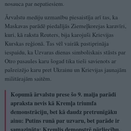
nosauca par nepatiesiem.
Ārvalstu mediju uzmanību piesaistīja arī tas, ka
Maskavas parādē piedalījās Ziemeļkorejas karavīri,
kuri, kā raksta Reuters, bija karojuši Krievijas
Kurskas reģionā. Tas vēl vairāk pastiprināja
iespaidu, ka Uzvaras dienas simboliskais stāsts par
Otro pasaules karu šogad tika tieši savienots ar
pašreizējo karu pret Ukrainu un Krievijas jaunajām
militārajām saitēm.
Kopumā ārvalstu prese šo 9. maija parādi
apraksta nevis kā Kremļa triumfa
demonstrāciju, bet kā daudz pretrunīgāku
ainu: Putins runā par uzvaru, bet parāde ir
samazināta; Kremlis demonstrē pārliecību,